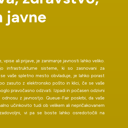
n
j
a
v
n
e
, vpise ali prijave, je zanimanje javnosti lahko veliko.
jo infrastrukturne sisteme, ki so zasnovani za
se vaše spletno mesto obvladuje, je lahko porast
o zasuto z elektronsko pošto in klici, če se vaše
 moglo pravočasno odzvati. Izpadi in počasen odzivni
 odnosu z javnostjo. Queue-Fair poskrbi, da vaše
malno učinkovito tudi ob velikem ali nepričakovanem
zadovoljni, vi pa se boste lahko osredotočili na