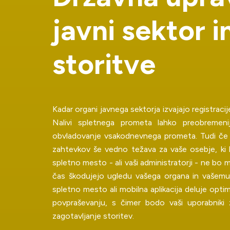
j
a
v
n
i
s
e
k
t
o
r
i
s
t
o
r
i
t
v
e
Kadar organi javnega sektorja izvajajo registracije
Nalivi spletnega prometa lahko preobremeni
obvladovanje vsakodnevnega prometa. Tudi če 
zahtevkov še vedno težava za vaše osebje, ki b
spletno mesto - ali vaši administratorji - ne bo
čas škodujejo ugledu vašega organa in vašemu
spletno mesto ali mobilna aplikacija deluje opti
povpraševanju, s čimer bodo vaši uporabniki 
zagotavljanje storitev.