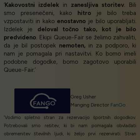
‘
Kakovostni izdelek
in
zanesljiva storitev
. Bili
smo presenečeni, kako
hitro
je bilo treba
vzpostaviti in kako
enostavno
je bilo uporabljati.
Izdelek je
deloval točno tako, kot je bilo
predvideno
. Ekipi Queue-Fair se želimo zahvaliti,
da je bil postopek
nemoten,
in za podporo, ki
nam je pomagala pri nastavitvi. Ko bomo imeli
podobne dogodke, bomo zagotovo uporabili
Queue-Fair.’
Greg Usher
Manging Director
FanGo
‘Vodimo spletno stran za rezervacijo športnih dogodkov.
Potrebovali smo rešitev, ki bi nam pomagala obvladati
obremenitev številnih ljudi, ki želijo prvi rezervirati. Stran