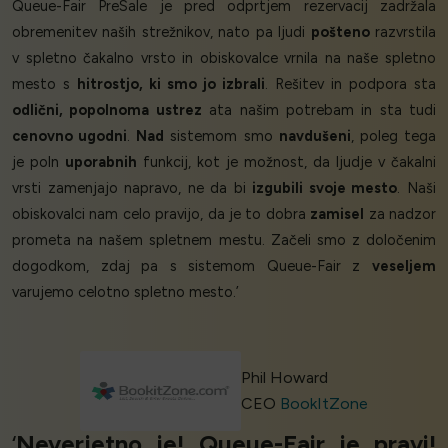
Queue-Fair PreSale je pred odprtjem rezervacij zadržala
obremenitev naših strežnikov, nato pa ljudi
pošteno
razvrstila
v spletno čakalno vrsto in obiskovalce vrnila na naše spletno
mesto s
hitrostjo, ki smo jo izbrali
. Rešitev in podpora sta
odlični, popolnoma ustrez
ata našim potrebam in sta tudi
cenovno ugodni
.
Nad
sistemom smo
navdušeni
, poleg tega
je poln
uporabnih
funkcij, kot je možnost, da ljudje v čakalni
vrsti zamenjajo napravo, ne da bi
izgubili svoje mesto
. Naši
obiskovalci nam celo pravijo, da je to dobra
zamisel
za nadzor
prometa na našem spletnem mestu. Začeli smo z določenim
dogodkom, zdaj pa s sistemom Queue-Fair z
veseljem
varujemo celotno spletno mesto.’
Phil Howard
CEO
BookItZone
‘
Neverjetno je! Queue-Fair je pravi!