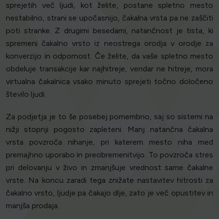
sprejetih več ljudi, kot želite, postane spletno mesto
nestabilno, strani se upočasnijo, čakalna vrsta pa ne zaščiti
poti stranke. Z drugimi besedami, natančnost je tista, ki
spremeni čakalno vrsto iz neostrega orodja v orodje za
konverzijo in odpornost. Če želite, da vaše spletno mesto
obdeluje transakcije kar najhitreje, vendar ne hitreje, mora
virtualna čakalnica vsako minuto sprejeti točno določeno
število ljudi.
Za podjetja je to še posebej pomembno, saj so sistemi na
nižji stopnji pogosto zapleteni. Manj natančna čakalna
vrsta povzroča nihanje, pri katerem mesto niha med
premajhno uporabo in preobremenitvijo. To povzroča stres
pri delovanju v živo in zmanjšuje vrednost same čakalne
vrste. Na koncu zaradi tega znižate nastavitev hitrosti za
čakalno vrsto, ljudje pa čakajo dlje, zato je več opustitev in
manjša prodaja.