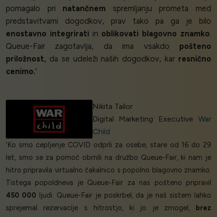
pomagalo pri
natančnem
spremljanju prometa med
predstavitvami dogodkov, prav tako pa ga je bilo
enostavno integrirati
in
oblikovati blagovno znamko
.
Queue-Fair zagotavlja, da ima vsakdo
pošteno
priložnost,
da se udeleži naših dogodkov, kar
resnično
cenimo.
’
Nikita Tailor
Digital Marketing Executive
War
Child
‘Ko smo cepljenje COVID odprli za osebe, stare od 16 do 29
let, smo se za pomoč obrnili na družbo Queue-Fair, ki nam je
hitro pripravila virtualno čakalnico s popolno blagovno znamko.
Tistega popoldneva je Queue-Fair za nas pošteno pripravil
450 000
ljudi. Queue-Fair je poskrbel, da je naš sistem lahko
sprejemal rezervacije s hitrostjo, ki jo je zmogel,
brez