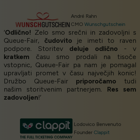
André Rahn
CMO
Wunschgutschein
‘
Odlično!
Zelo smo srečni in zadovoljni s
Queue-Fair,
čudovito
je imeti to raven
podpore. Storitev
deluje odlično
- v
kratkem
času smo prodali na tisoče
vstopnic, Queue-Fair pa nam je pomagal
upravljati promet v času največjih konic!
Družbo Queue-Fair
priporočamo
tudi
našim storitvenim partnerjem.
Res sem
zadovoljen
!’
Lodovico Benvenuto
Founder
Clappit