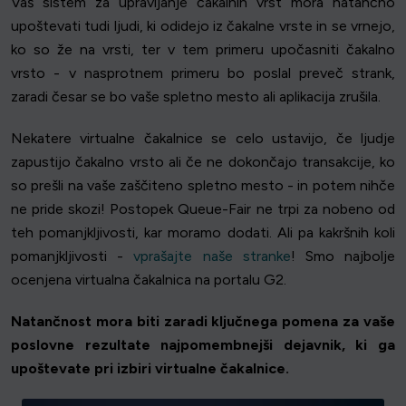
Vaš sistem za upravljanje čakalnih vrst mora natančno
upoštevati tudi ljudi, ki odidejo iz čakalne vrste in se vrnejo,
ko so že na vrsti, ter v tem primeru upočasniti čakalno
vrsto - v nasprotnem primeru bo poslal preveč strank,
zaradi česar se bo vaše spletno mesto ali aplikacija zrušila.
Nekatere virtualne čakalnice se celo ustavijo, če ljudje
zapustijo čakalno vrsto ali če ne dokončajo transakcije, ko
so prešli na vaše zaščiteno spletno mesto - in potem nihče
ne pride skozi! Postopek Queue-Fair ne trpi za nobeno od
teh pomanjkljivosti, kar moramo dodati. Ali pa kakršnih koli
pomanjkljivosti -
vprašajte naše stranke
! Smo najbolje
ocenjena virtualna čakalnica na portalu G2.
Natančnost mora biti zaradi ključnega pomena za vaše
poslovne rezultate najpomembnejši dejavnik, ki ga
upoštevate pri izbiri virtualne čakalnice.