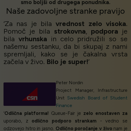
smo boljši od drugega ponudnika.
Naše
zadovoljne stranke
pravijo
‘Za nas je bila
vrednost
zelo visoka
.
Pomoč je bila
strokovna
,
podpora
je
bila
vrhunska
in celo pridružili so se
našemu sestanku, da bi skupaj z nami
spremljali, kako se je čakalna vrsta
začela v živo.
Bilo je super!
’
Peter Nordin
Project Manager, Infrastructure
Unit
Swedish Board of Student
Finance
‘
Odlična platforma!
Queue-Fair je
zelo enostaven za
uporabo, z
odlično podporo strankam
- vedno se
odzovejo hitro in jasno.
Odlično poročanje v živo
nam je