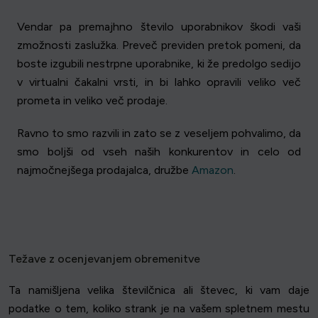
Vendar pa premajhno število uporabnikov škodi vaši
zmožnosti zaslužka. Preveč previden pretok pomeni, da
boste izgubili nestrpne uporabnike, ki že predolgo sedijo
v virtualni čakalni vrsti, in bi lahko opravili veliko več
prometa in veliko več prodaje.
Ravno to smo razvili in zato se z veseljem pohvalimo, da
smo boljši od vseh naših konkurentov in celo od
najmočnejšega prodajalca, družbe
Amazon
.
Težave z ocenjevanjem obremenitve
Ta namišljena velika številčnica ali števec, ki vam daje
podatke o tem, koliko strank je na vašem spletnem mestu