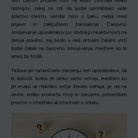
tem časom podatki niso na voljo. Obstaja veliko
razlogov, zakaj se zdi, da ljudje uporabljajo vaše
spletno mesto, vendar niso v lijaku, nekje med
prijavo in zaključkom transakcije. Časovno
omejevanje uporabnikov po obdobju neaktivnosti ne
deluje pravilno, saj bodo v vaši virtualni čakalni vrsti
ljudje čakali na časovno omejevanje, medtem ko bi
lahko že trošili.
Težava pri natančnem merjenju teh uporabnikov, da
bi določili, koliko jih lahko varno vstopi, medtem ko
jih enako ali nekoliko večje število odhaja, je, da ne
veste, koliko prometa stoji in zavzema pomemben
prostor v strežniku ali storitvah v oblaku.