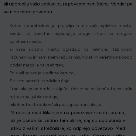
ali uporablja vašo aplikacijo, ni povsem namišljena. Vendar pa
vam ne more povedati:
Koliko uporabnikov je prijavljenih na vaše spletno mesto,
vendar si trenutno ogledujejo drugo stran na drugem
spletnem mestu,
si vaše spletno mesto ogledajo na telefonu, tabličnem
računalniku in namiznem računalniku hkrati in verjetno ne bodo
oddali naročila na vseh treh,
Poiskali so svojo kreditno kartico,
Šel sem narediti skodelico čaja,
Transakcije ne bodo zaključili, dokler se ne konča ta epizoda
njihove najljubše oddaje,
nikoli ne boste dokončali postopka transakcije.
V resnici med klikanjem na povezave nimate pojma,
ali je oseba še vedno tam ali ne, saj so uporabniki v
stiku z vašimi strežniki le, ko odprejo povezavo. Med