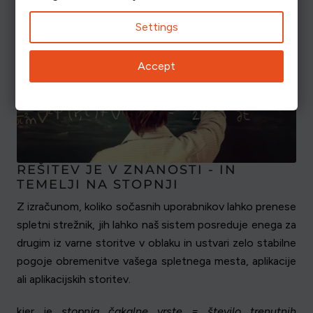
Settings
Accept
REŠITEV JE V ZNANOSTI - IN
TEMELJI NA STOPNJI
Z izračunom, koliko sočasnih uporabnikov lahko prenese
spletni strežnik, jih lahko naš sistem posreduje enega za
drugim iz varne storitve v oblaku in ustvari zelo stabilne
pogoje obremenitve vašega spletnega mesta, aplikacije
ali aplikacijskih storitev.
kjer je
stopnja čakalne vrste = število trenutnih