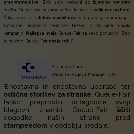
preobremenitve
. Zelo smo hvaležni za
izjemno podporo
družbe Queue-Fair, saj smo začeli delovati z
velikim uspehom
.
Čakalna vrsta je
delovala odlično
in nam pomagala premagati
točkovno nepokrito tehnično težavo, ki bi sicer uničila
kampanjo.
Najlepša hvala
Queue-Fair za vašo ponudbo! Zelo
jo cenimo. Queue-Fair
nas je rešil
!’
Alejandro Lara
Website Project Manager
EJIE
‘Enostavna in enostavna uporaba ter
odlična storitev za stranke
. Queue-Fair
lahko preprosto prilagodite svoji
blagovni znamki. Queue-Fair
ščiti
dogodke naših strank pred
stampeedom
v obdobju prodaje.’