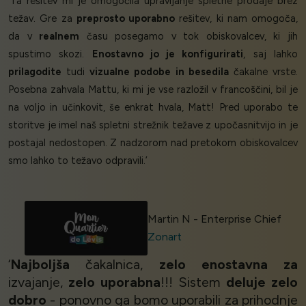
‘Ta rešitev mi je omogočila upravljanje spletne prodaje brez
težav. Gre za
preprosto uporabno
rešitev, ki nam omogoča,
da v
realnem
času posegamo v tok obiskovalcev, ki jih
spustimo skozi.
Enostavno jo je konfigurirati
, saj lahko
prilagodite
tudi
vizualne podobe in besedila
čakalne vrste.
Posebna zahvala Mattu, ki mi je vse razložil v francoščini, bil je
na voljo in učinkovit, še enkrat hvala, Matt! Pred uporabo te
storitve je imel naš spletni strežnik težave z upočasnitvijo in je
postajal nedostopen. Z nadzorom nad pretokom obiskovalcev
smo lahko to težavo odpravili.’
Martin N - Enterprise Chief
Zonart
‘
Najboljša
čakalnica,
zelo enostavna za
izvajanje,
zelo uporabna
!!! Sistem
deluje zelo
dobro
- ponovno ga bomo uporabili za prihodnje