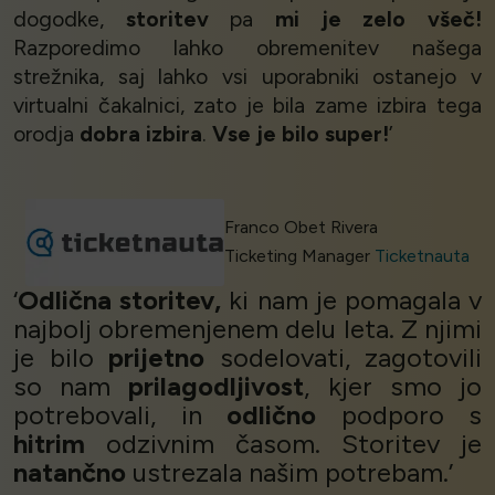
dogodke,
storitev
pa
mi je zelo všeč!
Razporedimo lahko obremenitev našega
strežnika, saj lahko vsi uporabniki ostanejo v
virtualni čakalnici, zato je bila zame izbira tega
orodja
dobra izbira
.
Vse je bilo super!
’
Franco Obet Rivera
Ticketing Manager
Ticketnauta
‘
Odlična storitev,
ki nam je pomagala v
najbolj obremenjenem delu leta. Z njimi
je bilo
prijetno
sodelovati, zagotovili
so nam
prilagodljivost
, kjer smo jo
potrebovali, in
odlično
podporo s
hitrim
odzivnim časom. Storitev je
natančno
ustrezala našim potrebam.’