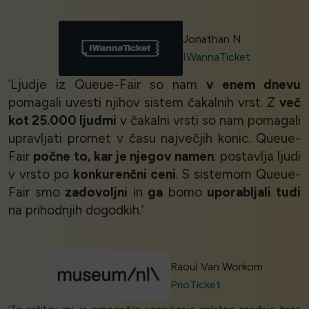
Jonathan N
IWannaTicket
‘Ljudje iz Queue-Fair so nam
v
enem dnevu
pomagali uvesti njihov sistem čakalnih vrst. Z
več
kot 25.000 ljudmi
v čakalni vrsti so nam pomagali
upravljati promet v času največjih konic. Queue-
Fair
počne to, kar je njegov namen
: postavlja ljudi
v vrsto po
konkurenčni ceni
. S sistemom Queue-
Fair smo
zadovoljni
in
ga
bomo
uporabljali tudi
na prihodnjih dogodkih.’
Raoul Van Workom
PrioTicket