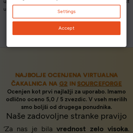
upravičenost lahko bistveno povečate verjetnost
uspešnega zagotavljanja vstopnic v predprodaji.
Settings
Accept
NAJBOLJE OCENJENA VIRTUALNA
ČAKALNICA NA
G2
IN
SOURCEFORGE
Ocenjen kot prvi najlažji za uporabo. Imamo
odlično oceno 5,0 / 5 zvezdic. V vseh merilih
smo boljši od drugega ponudnika.
Naše
zadovoljne stranke
pravijo
‘Za nas je bila
vrednost
zelo visoka
.