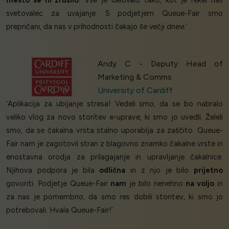
mesto se ni zrušilo
. Vse je delovalo tako, kot je rekel naš
svetovalec za uvajanje. S podjetjem Queue-Fair smo
prepričani, da nas v prihodnosti čakajo še večji dnevi.’
Andy C - Deputy Head of
Marketing & Comms
University of Cardiff
‘Aplikacija za ubijanje stresa! Vedeli smo, da se bo nabralo
veliko vlog za novo storitev e-uprave, ki smo jo uvedli. Želeli
smo, da se čakalna vrsta stalno uporablja za zaščito. Queue-
Fair nam je zagotovil stran z blagovno znamko čakalne vrste in
enostavna orodja za prilagajanje in upravljanje čakalnice.
Njihova podpora je bila
odlična
in z njo je bilo
prijetno
govoriti. Podjetje Queue-Fair
nam
je bilo nenehno
na voljo
in
za nas je pomembno, da smo res dobili storitev, ki smo jo
potrebovali. Hvala Queue-Fair!’