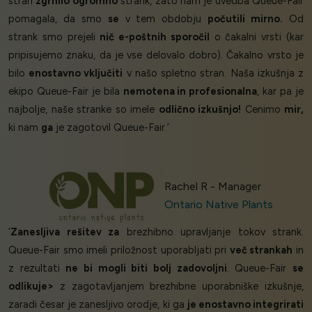
stran
zgrnilo ogromno
strank, zato nam je uvedba Queue-Fair
pomagala, da smo
se
v tem obdobju
počutili mirno.
Od
strank smo prejeli
nič e-poštnih sporočil
o čakalni vrsti (kar
pripisujemo znaku, da je vse delovalo dobro). Čakalno vrsto je
bilo
enostavno vključiti
v našo spletno stran. Naša izkušnja z
ekipo Queue-Fair je bila
nemotena in profesionalna
, kar pa je
najbolje, naše stranke so imele
odlično izkušnjo!
Cenimo
mir,
ki nam
ga
je zagotovil Queue-Fair.’
Rachel R - Manager
Ontario Native Plants
‘
Zanesljiva rešitev za
brezhibno upravljanje tokov strank.
Queue-Fair smo imeli priložnost uporabljati pri
več strankah
in
z rezultati
ne bi mogli biti bolj zadovoljni
. Queue-Fair
se
odlikuje>
z zagotavljanjem brezhibne uporabniške izkušnje,
zaradi česar je zanesljivo orodje, ki ga
je enostavno integrirati