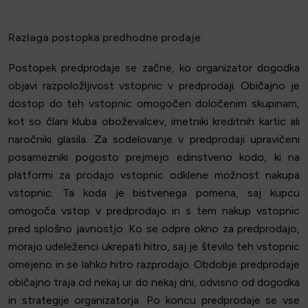
Razlaga postopka predhodne prodaje
Postopek predprodaje se začne, ko organizator dogodka
objavi razpoložljivost vstopnic v predprodaji. Običajno je
dostop do teh vstopnic omogočen določenim skupinam,
kot so člani kluba oboževalcev, imetniki kreditnih kartic ali
naročniki glasila. Za sodelovanje v predprodaji upravičeni
posamezniki pogosto prejmejo edinstveno kodo, ki na
platformi za prodajo vstopnic odklene možnost nakupa
vstopnic. Ta koda je bistvenega pomena, saj kupcu
omogoča vstop v predprodajo in s tem nakup vstopnic
pred splošno javnostjo. Ko se odpre okno za predprodajo,
morajo udeleženci ukrepati hitro, saj je število teh vstopnic
omejeno in se lahko hitro razprodajo. Obdobje predprodaje
običajno traja od nekaj ur do nekaj dni, odvisno od dogodka
in strategije organizatorja. Po koncu predprodaje se vse