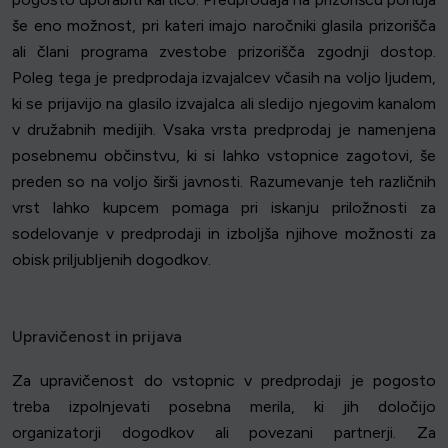
še eno možnost, pri kateri imajo naročniki glasila prizorišča
ali člani programa zvestobe prizorišča zgodnji dostop.
Poleg tega je predprodaja izvajalcev včasih na voljo ljudem,
ki se prijavijo na glasilo izvajalca ali sledijo njegovim kanalom
v družabnih medijih. Vsaka vrsta predprodaj je namenjena
posebnemu občinstvu, ki si lahko vstopnice zagotovi, še
preden so na voljo širši javnosti. Razumevanje teh različnih
vrst lahko kupcem pomaga pri iskanju priložnosti za
sodelovanje v predprodaji in izboljša njihove možnosti za
obisk priljubljenih dogodkov.
Upravičenost in prijava
Za upravičenost do vstopnic v predprodaji je pogosto
treba izpolnjevati posebna merila, ki jih določijo
organizatorji dogodkov ali povezani partnerji. Za