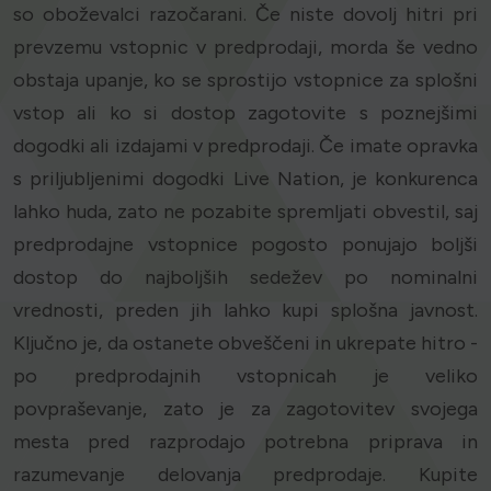
so oboževalci razočarani. Če niste dovolj hitri pri
prevzemu vstopnic v predprodaji, morda še vedno
obstaja upanje, ko se sprostijo vstopnice za splošni
vstop ali ko si dostop zagotovite s poznejšimi
dogodki ali izdajami v predprodaji. Če imate opravka
s priljubljenimi dogodki Live Nation, je konkurenca
lahko huda, zato ne pozabite spremljati obvestil, saj
predprodajne vstopnice pogosto ponujajo boljši
dostop do najboljših sedežev po nominalni
vrednosti, preden jih lahko kupi splošna javnost.
Ključno je, da ostanete obveščeni in ukrepate hitro -
po predprodajnih vstopnicah je veliko
povpraševanje, zato je za zagotovitev svojega
mesta pred razprodajo potrebna priprava in
razumevanje delovanja predprodaje. Kupite