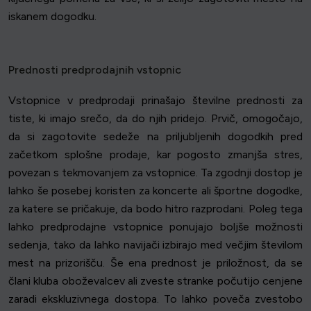
iskanem dogodku.
Prednosti predprodajnih vstopnic
Vstopnice v predprodaji prinašajo številne prednosti za
tiste, ki imajo srečo, da do njih pridejo. Prvič, omogočajo,
da si zagotovite sedeže na priljubljenih dogodkih pred
začetkom splošne prodaje, kar pogosto zmanjša stres,
povezan s tekmovanjem za vstopnice. Ta zgodnji dostop je
lahko še posebej koristen za koncerte ali športne dogodke,
za katere se pričakuje, da bodo hitro razprodani. Poleg tega
lahko predprodajne vstopnice ponujajo boljše možnosti
sedenja, tako da lahko navijači izbirajo med večjim številom
mest na prizorišču. Še ena prednost je priložnost, da se
člani kluba oboževalcev ali zveste stranke počutijo cenjene
zaradi ekskluzivnega dostopa. To lahko poveča zvestobo