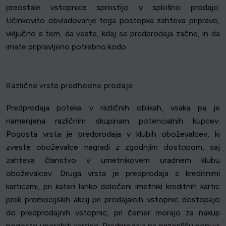
preostale vstopnice sprostijo v splošno prodajo.
Učinkovito obvladovanje tega postopka zahteva pripravo,
vključno s tem, da veste, kdaj se predprodaja začne, in da
imate pripravljeno potrebno kodo.
Različne vrste predhodne prodaje
Predprodaja poteka v različnih oblikah, vsaka pa je
namenjena različnim skupinam potencialnih kupcev.
Pogosta vrsta je predprodaja v klubih oboževalcev, ki
zveste oboževalce nagradi z zgodnjim dostopom, saj
zahteva članstvo v umetnikovem uradnem klubu
oboževalcev. Druga vrsta je predprodaja s kreditnimi
karticami, pri kateri lahko določeni imetniki kreditnih kartic
prek promocijskih akcij pri prodajalcih vstopnic dostopajo
do predprodajnih vstopnic, pri čemer morajo za nakup
pogosto uporabiti kartico. Predprodaja na prizorišču ponuja