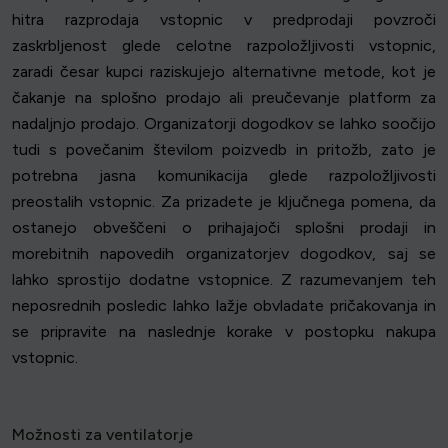
hitra razprodaja vstopnic v predprodaji povzroči
zaskrbljenost glede celotne razpoložljivosti vstopnic,
zaradi česar kupci raziskujejo alternativne metode, kot je
čakanje na splošno prodajo ali preučevanje platform za
nadaljnjo prodajo. Organizatorji dogodkov se lahko soočijo
tudi s povečanim številom poizvedb in pritožb, zato je
potrebna jasna komunikacija glede razpoložljivosti
preostalih vstopnic. Za prizadete je ključnega pomena, da
ostanejo obveščeni o prihajajoči splošni prodaji in
morebitnih napovedih organizatorjev dogodkov, saj se
lahko sprostijo dodatne vstopnice. Z razumevanjem teh
neposrednih posledic lahko lažje obvladate pričakovanja in
se pripravite na naslednje korake v postopku nakupa
vstopnic.
Možnosti za ventilatorje