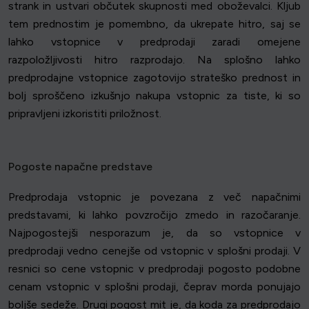
strank in ustvari občutek skupnosti med oboževalci. Kljub
tem prednostim je pomembno, da ukrepate hitro, saj se
lahko vstopnice v predprodaji zaradi omejene
razpoložljivosti hitro razprodajo. Na splošno lahko
predprodajne vstopnice zagotovijo strateško prednost in
bolj sproščeno izkušnjo nakupa vstopnic za tiste, ki so
pripravljeni izkoristiti priložnost.
Pogoste napačne predstave
Predprodaja vstopnic je povezana z več napačnimi
predstavami, ki lahko povzročijo zmedo in razočaranje.
Najpogostejši nesporazum je, da so vstopnice v
predprodaji vedno cenejše od vstopnic v splošni prodaji. V
resnici so cene vstopnic v predprodaji pogosto podobne
cenam vstopnic v splošni prodaji, čeprav morda ponujajo
boljše sedeže. Drugi pogost mit je, da koda za predprodajo