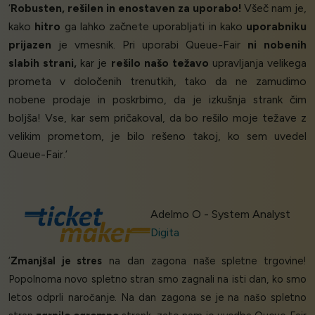
‘
Robusten, rešilen in enostaven za uporabo!
Všeč nam je,
kako
hitro
ga lahko začnete uporabljati in kako
uporabniku
prijazen
je vmesnik. Pri uporabi Queue-Fair
ni nobenih
slabih strani,
kar je
rešilo našo težavo
upravljanja velikega
prometa v določenih trenutkih, tako da ne zamudimo
nobene prodaje in poskrbimo, da je izkušnja strank čim
boljša! Vse, kar sem pričakoval, da bo rešilo moje težave z
velikim prometom, je bilo rešeno takoj, ko sem uvedel
Queue-Fair.’
Adelmo O - System Analyst
Digita
‘
Zmanjšal je stres
na dan zagona naše spletne trgovine!
Popolnoma novo spletno stran smo zagnali na isti dan, ko smo
letos odprli naročanje. Na dan zagona se je na našo spletno