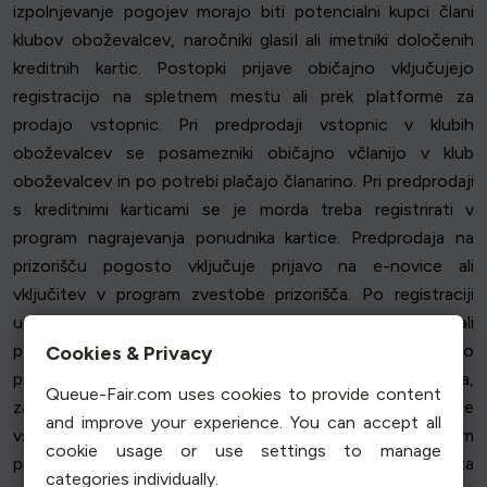
izpolnjevanje pogojev morajo biti potencialni kupci člani
klubov oboževalcev, naročniki glasil ali imetniki določenih
kreditnih kartic. Postopki prijave običajno vključujejo
registracijo na spletnem mestu ali prek platforme za
prodajo vstopnic. Pri predprodaji vstopnic v klubih
oboževalcev se posamezniki običajno včlanijo v klub
oboževalcev in po potrebi plačajo članarino. Pri predprodaji
s kreditnimi karticami se je morda treba registrirati v
program nagrajevanja ponudnika kartice. Predprodaja na
prizorišču pogosto vključuje prijavo na e-novice ali
vključitev v program zvestobe prizorišča. Po registraciji
upravičeni posamezniki običajno prejmejo kodo ali
povezavo za predprodajo, ki jim omogoča dostop do
Cookies & Privacy
predprodaje ob njenem začetku. Čas je ključnega pomena,
Queue-Fair.com uses cookies to provide content
zato se je treba prijaviti dovolj zgodaj, da boste vse
and improve your experience. You can accept all
vstopnice in potrebna pooblastila prejeli pred začetkom
cookie usage or use settings to manage
predprodaje. S pripravljenostjo in razumevanjem zahtev za
categories individually.