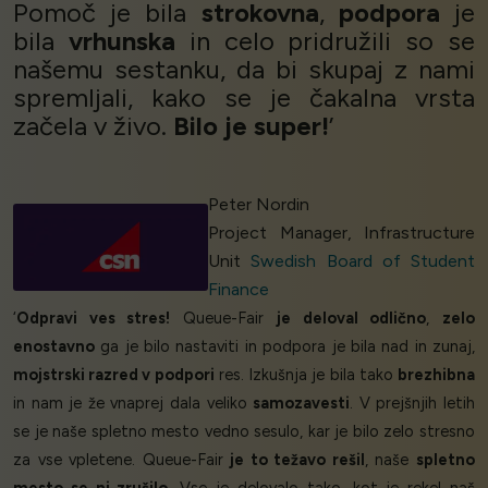
Pomoč je bila
strokovna
,
podpora
je
bila
vrhunska
in celo pridružili so se
našemu sestanku, da bi skupaj z nami
spremljali, kako se je čakalna vrsta
začela v živo.
Bilo je super!
’
Peter Nordin
Project Manager, Infrastructure
Unit
Swedish Board of Student
Finance
‘
Odpravi ves stres!
Queue-Fair
je deloval odlično
,
zelo
enostavno
ga je bilo nastaviti in podpora je bila nad in zunaj,
mojstrski razred v podpori
res. Izkušnja je bila tako
brezhibna
in nam je že vnaprej dala veliko
samozavesti
. V prejšnjih letih
se je naše spletno mesto vedno sesulo, kar je bilo zelo stresno
za vse vpletene. Queue-Fair
je to težavo rešil
, naše
spletno