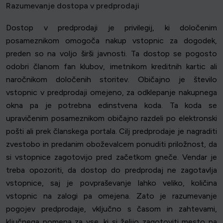
Razumevanje dostopa v predprodaji
Dostop v predprodaji je privilegij, ki določenim
posameznikom omogoča nakup vstopnic za dogodek,
preden so na voljo širši javnosti. Ta dostop se pogosto
odobri članom fan klubov, imetnikom kreditnih kartic ali
naročnikom določenih storitev. Običajno je število
vstopnic v predprodaji omejeno, za odklepanje nakupnega
okna pa je potrebna edinstvena koda. Ta koda se
upravičenim posameznikom običajno razdeli po elektronski
pošti ali prek članskega portala. Cilj predprodaje je nagraditi
zvestobo in predanim oboževalcem ponuditi priložnost, da
si vstopnice zagotovijo pred začetkom gneče. Vendar je
treba opozoriti, da dostop do predprodaj ne zagotavlja
vstopnice, saj je povpraševanje lahko veliko, količina
vstopnic na zalogi pa omejena. Zato je razumevanje
pogojev predprodaje, vključno s časom in zahtevami,
ključnega pomena za vse, ki si želijo zagotoviti mesto na