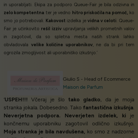
in uporabljati. Ekipa za podporo Queue-Fair je bila odzivna in
zelo kompetentna
ter je vedno
hitro priskočila na pomoč,
ko
smo jo potrebovali.
Kakovost
izdelka je
vidna v celoti
. Queue-
Fair je učinkovito
rešil izziv
upravljanja velikih prometnih valov
in zagotovil, da so spletna mesta naših strank lahko
obvladovala
velike količine uporabnikov
, ne da bi pri tem
ogrozila zmogljivost ali uporabniško izkušnjo.’
Giulio S - Head of Ecommerce
Maison de Parfum
‘
USPEH!!!
Včeraj je šlo
tako gladko
, da je moja
stranka jokala. Dobesedno. Tako
fantastična izkušnja
.
Neverjetna podpora. Neverjeten izdelek, ki
je
končnemu uporabniku zagotovil odlično izkušnjo.
Moja stranka je bila navdušena,
ko smo z nadzorne