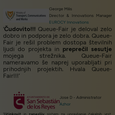
George Milis
Director & Innovations Manager
EUROCY Innovations
‘
Čudovito!!!
Queue-Fair je deloval zelo
dobro in podpora je zelo dobra. Queue-
Fair je rešil problem dostopa številnih
ljudi do projekta in
preprečil sesutje
mojega strežnika. Queue-Fair
nameravamo še naprej uporabljati pri
prihodnjih projektih. Hvala Queue-
Fair!!!’
Jose D - Administrator
Azhor
‘
Učinkovit
in
zanesljiv
sistem za upravljanje čakalnih vrst.