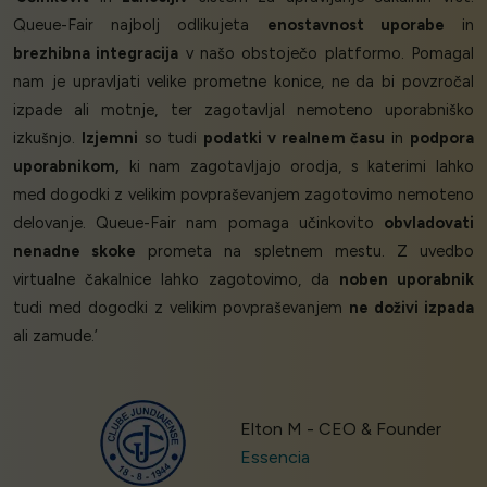
Queue-Fair najbolj odlikujeta
enostavnost uporabe
in
brezhibna integracija
v našo obstoječo platformo. Pomagal
nam je upravljati velike prometne konice, ne da bi povzročal
izpade ali motnje, ter zagotavljal nemoteno uporabniško
izkušnjo.
Izjemni
so tudi
podatki v realnem času
in
podpora
uporabnikom,
ki nam zagotavljajo orodja, s katerimi lahko
med dogodki z velikim povpraševanjem zagotovimo nemoteno
delovanje. Queue-Fair nam pomaga učinkovito
obvladovati
nenadne skoke
prometa na spletnem mestu. Z uvedbo
virtualne čakalnice lahko zagotovimo, da
noben uporabnik
tudi med dogodki z velikim povpraševanjem
ne doživi izpada
ali zamude.’
Elton M - CEO & Founder
Essencia