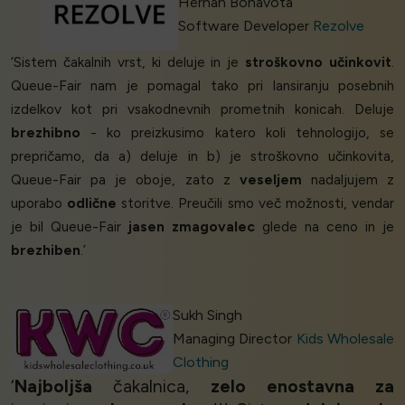
Hernán Bonavota
Software Developer
Rezolve
‘Sistem čakalnih vrst, ki deluje in je
stroškovno učinkovit
.
Queue-Fair nam je pomagal tako pri lansiranju posebnih
izdelkov kot pri vsakodnevnih prometnih konicah. Deluje
brezhibno
- ko preizkusimo katero koli tehnologijo, se
prepričamo, da a) deluje in b) je stroškovno učinkovita,
Queue-Fair pa je oboje, zato z
veseljem
nadaljujem z
uporabo
odlične
storitve. Preučili smo več možnosti, vendar
je bil Queue-Fair
jasen zmagovalec
glede na ceno in je
brezhiben
.’
Sukh Singh
Managing Director
Kids Wholesale
Clothing
‘
Najboljša
čakalnica,
zelo enostavna za