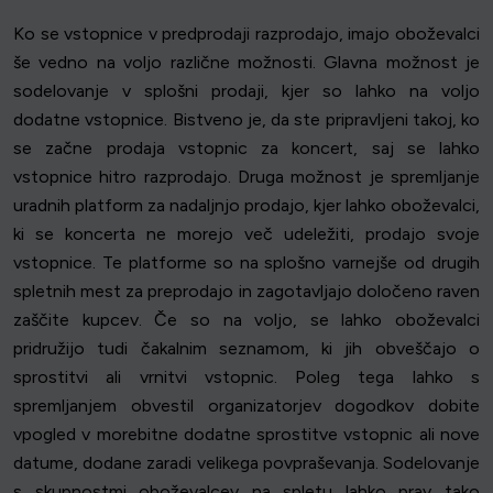
Ko se vstopnice v predprodaji razprodajo, imajo oboževalci
še vedno na voljo različne možnosti. Glavna možnost je
sodelovanje v splošni prodaji, kjer so lahko na voljo
dodatne vstopnice. Bistveno je, da ste pripravljeni takoj, ko
se začne prodaja vstopnic za koncert, saj se lahko
vstopnice hitro razprodajo. Druga možnost je spremljanje
uradnih platform za nadaljnjo prodajo, kjer lahko oboževalci,
ki se koncerta ne morejo več udeležiti, prodajo svoje
vstopnice. Te platforme so na splošno varnejše od drugih
spletnih mest za preprodajo in zagotavljajo določeno raven
zaščite kupcev. Če so na voljo, se lahko oboževalci
pridružijo tudi čakalnim seznamom, ki jih obveščajo o
sprostitvi ali vrnitvi vstopnic. Poleg tega lahko s
spremljanjem obvestil organizatorjev dogodkov dobite
vpogled v morebitne dodatne sprostitve vstopnic ali nove
datume, dodane zaradi velikega povpraševanja. Sodelovanje
s skupnostmi oboževalcev na spletu lahko prav tako