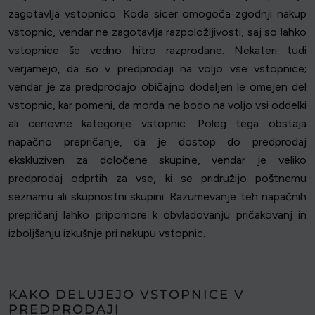
zagotavlja vstopnico. Koda sicer omogoča zgodnji nakup
vstopnic, vendar ne zagotavlja razpoložljivosti, saj so lahko
vstopnice še vedno hitro razprodane. Nekateri tudi
verjamejo, da so v predprodaji na voljo vse vstopnice;
vendar je za predprodajo običajno dodeljen le omejen del
vstopnic, kar pomeni, da morda ne bodo na voljo vsi oddelki
ali cenovne kategorije vstopnic. Poleg tega obstaja
napačno prepričanje, da je dostop do predprodaj
ekskluziven za določene skupine, vendar je veliko
predprodaj odprtih za vse, ki se pridružijo poštnemu
seznamu ali skupnostni skupini. Razumevanje teh napačnih
prepričanj lahko pripomore k obvladovanju pričakovanj in
izboljšanju izkušnje pri nakupu vstopnic.
KAKO DELUJEJO VSTOPNICE V
PREDPRODAJI