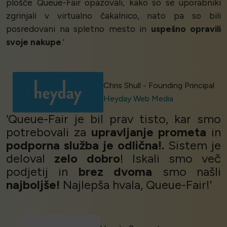
plošče Queue-Fair opazovali, kako so se uporabniki
zgrinjali v virtualno čakalnico, nato pa so bili
posredovani na spletno mesto in
uspešno opravili
svoje nakupe
.’
Chris Shull - Founding Principal
Heyday Web Media
‘Queue-Fair je bil prav tisto, kar smo
potrebovali za
upravljanje prometa
in
podporna služba je odlična!.
Sistem je
deloval
zelo dobro
! Iskali smo več
podjetij in
brez dvoma
smo našli
najboljše!
Najlepša hvala, Queue-Fair!’