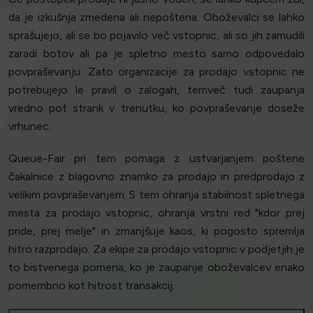
da je izkušnja zmedena ali nepoštena. Oboževalci se lahko
sprašujejo, ali se bo pojavilo več vstopnic, ali so jih zamudili
zaradi botov ali pa je spletno mesto samo odpovedalo
povpraševanju. Zato organizacije za prodajo vstopnic ne
potrebujejo le pravil o zalogah, temveč tudi zaupanja
vredno pot strank v trenutku, ko povpraševanje doseže
vrhunec.
Queue-Fair pri tem pomaga z ustvarjanjem poštene
čakalnice z blagovno znamko za prodajo in predprodajo z
velikim povpraševanjem. S tem ohranja stabilnost spletnega
mesta za prodajo vstopnic, ohranja vrstni red "kdor prej
pride, prej melje" in zmanjšuje kaos, ki pogosto spremlja
hitro razprodajo. Za ekipe za prodajo vstopnic v podjetjih je
to bistvenega pomena, ko je zaupanje oboževalcev enako
pomembno kot hitrost transakcij.