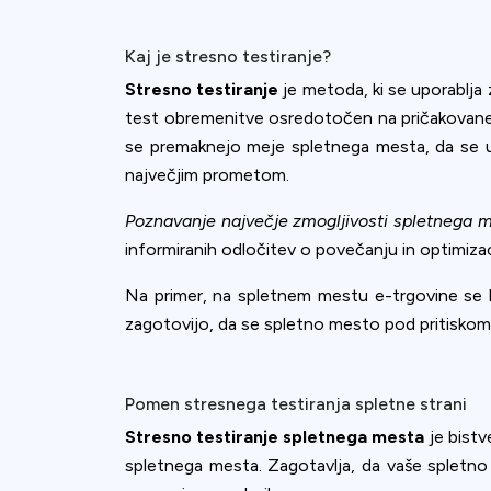
accept all c
Kaj je stresno testiranje?
Stresno testiranje
je metoda, ki se uporablja 
test obremenitve osredotočen na pričakovane 
se premaknejo meje spletnega mesta, da se ugot
največjim prometom.
Poznavanje največje zmogljivosti spletnega 
informiranih odločitev o povečanju in optimizaci
Na primer, na spletnem mestu e-trgovine se 
zagotovijo, da se spletno mesto pod pritiskom
Pomen stresnega testiranja spletne strani
Stresno testiranje spletnega mesta
je bistv
spletnega mesta. Zagotavlja, da vaše spletn