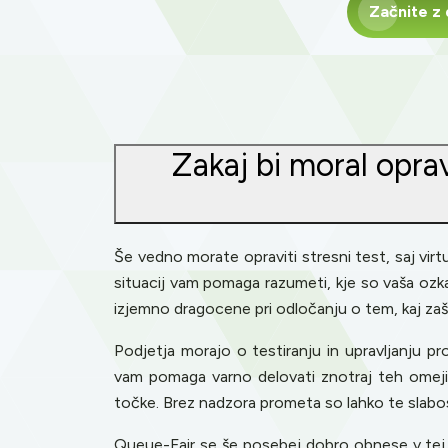
Začnite z
Zakaj bi moral oprav
Še vedno morate opraviti stresni test, saj virt
situacij vam pomaga razumeti, kje so vaša ozka 
izjemno dragocene pri odločanju o tem, kaj zašč
Podjetja morajo o testiranju in upravljanju pr
vam pomaga varno delovati znotraj teh omejit
točke. Brez nadzora prometa so lahko te slabo
Queue-Fair se še posebej dobro obnese v tej šir