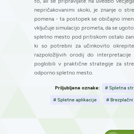
to, ali se pripravljate na uvedbo večjega
nepričakovanimi skoki, je znanje o st
pomena - ta postopek se običajno imenu
vključuje simulacijo prometa, da se ugoto
spletno mesto pod pritiskom ostalo zanes
ki so potrebni za učinkovito okrepite
razpoložljivih orodij do interpretaci
poglobili v praktične strategije za str
odporno spletno mesto.
Priljubljene oznake:
# Spletna st
# Spletne aplikacije
# Brezplačni