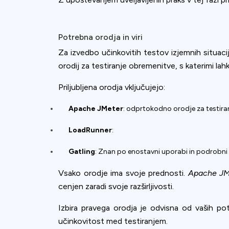
Potrebna orodja in viri
Za izvedbo učinkovitih testov izjemnih situaci
orodij za testiranje obremenitve, s katerimi la
Priljubljena orodja vključujejo:
Apache JMeter
: odprtokodno orodje za testiran
LoadRunner
:
Gatling
: Znan po enostavni uporabi in podrobni a
Vsako orodje ima svoje prednosti.
Apache JM
cenjen zaradi svoje razširljivosti.
Izbira pravega orodja je odvisna od vaših pot
učinkovitost med testiranjem.