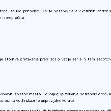
oči izgubo prihodkov. To še posebej velja v kritičnih obdobjih
 in preprečite.
.
je storitve pretakanja pred izdajo večje serije. S tem zagotovi
pripraviti spletno mesto. To vključuje zbiranje potrebnih orodij
as bomo vodili skozi te pripravljalne korake.
iprave lahko zagotovite, da je spletno mesto pripravljeno na učin