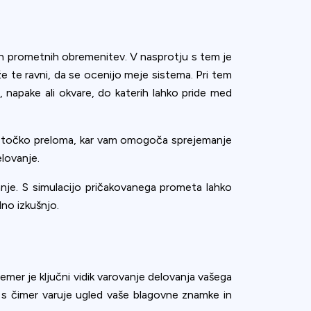
kih prometnih obremenitev. V nasprotju s tem je
te ravni, da se ocenijo meje sistema. Pri tem
, napake ali okvare, do katerih lahko pride med
i točko preloma, kar vam omogoča sprejemanje
elovanje.
je. S simulacijo pričakovanega prometa lahko
no izkušnjo.
mer je ključni vidik varovanje delovanja vašega
s čimer varuje ugled vaše blagovne znamke in