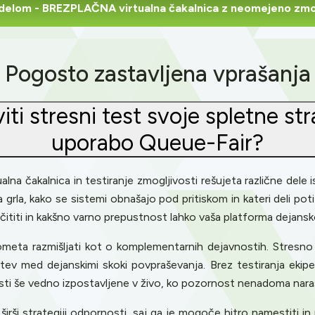
 delom
- BREZPLAČNA virtualna čakalnica z neomejeno zmog
Pogosto zastavljena vprašanja
iti stresni test svoje spletne st
uporabo Queue-Fair?
ualna čakalnica in testiranje zmogljivosti rešujeta različne dele
grla, kako se sistemi obnašajo pod pritiskom in kateri deli poti 
ititi in kakšno varno prepustnost lahko vaša platforma dejansko
ometa razmišljati kot o komplementarnih dejavnostih. Stresno 
ev med dejanskimi skoki povpraševanja. Brez testiranja ekip
sti še vedno izpostavljene v živo, ko pozornost nenadoma nara
ši strategiji odpornosti, saj ga je mogoče hitro namestiti in n