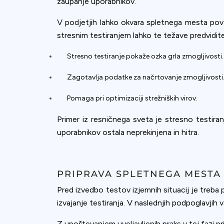
zaupanje uporabnikov.
V podjetjih lahko okvara spletnega mesta povzr
stresnim testiranjem lahko te težave predvidite
Stresno testiranje pokaže ozka grla zmogljivosti.
Zagotavlja podatke za načrtovanje zmogljivosti
Pomaga pri optimizaciji strežniških virov.
Primer iz resničnega sveta je stresno testiran
uporabnikov ostala neprekinjena in hitra.
PRIPRAVA SPLETNEGA MESTA
Pred izvedbo testov izjemnih situacij je treba 
izvajanje testiranja. V naslednjih podpoglavjih v
Z upoštevanjem uveljavljenih praks v tej fazi pr