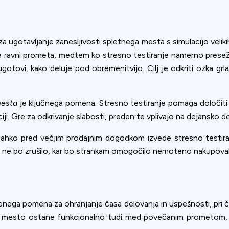
ookie usage or use settings to manage categories individually.
Settings
Accept
za ugotavljanje zanesljivosti spletnega mesta s simulacijo veli
ravni prometa, medtem ko stresno testiranje namerno preseže 
ovi, kako deluje pod obremenitvijo. Cilj je odkriti ozka grla
mesta
je ključnega pomena. Stresno testiranje pomaga določit
ji. Gre za odkrivanje slabosti, preden te vplivajo na dejansko d
lahko pred večjim prodajnim dogodkom izvede stresno testiran
 ne bo zrušilo, kar bo strankam omogočilo nemoteno nakupoval
enega pomena za ohranjanje časa delovanja in uspešnosti, pri če
o mesto ostane funkcionalno tudi med povečanim prometom, 