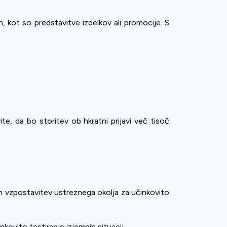
, kot so predstavitve izdelkov ali promocije. S
te, da bo storitev ob hkratni prijavi več tisoč
 in vzpostavitev ustreznega okolja za učinkovito
kovito testiranje izjemnih situacij.