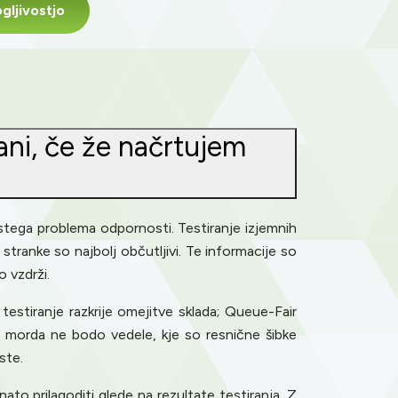
ljivostjo
rani, če že načrtujem
 istega problema odpornosti. Testiranje izjemnih
stranke so najbolj občutljivi. Te informacije so
 vzdrži.
testiranje razkrije omejitve sklada; Queue-Fair
e morda ne bodo vedele, kje so resnične šibke
ste.
ato prilagoditi glede na rezultate testiranja. Z