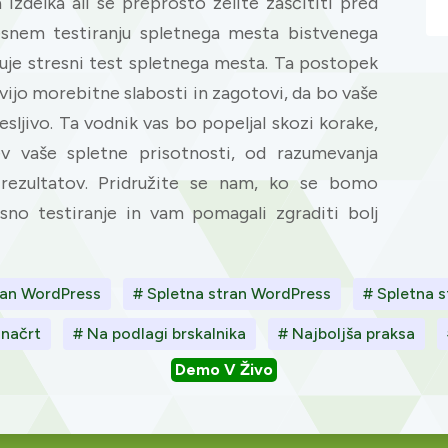
 izdelka ali se preprosto želite zaščititi pred
resnem testiranju spletnega mesta bistvenega
je stresni test spletnega mesta. Ta postopek
vijo morebitne slabosti in zagotovi, da bo vaše
ljivo. Ta vodnik vas bo popeljal skozi korake,
v vaše spletne prisotnosti, od razumevanja
je rezultatov. Pridružite se nam, ko se bomo
esno testiranje in vam pomagali zgraditi bolj
ran WordPress
# Spletna stran WordPress
# Spletna s
 načrt
# Na podlagi brskalnika
# Najboljša praksa
Demo V Živo