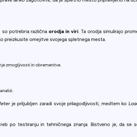
j so potrebna različna
orodja in viri
. Ta orodja simulirajo prom
hko preizkusite omejitve svojega spletnega mesta.
je zmogljivosti in obremenitve.
nalizi.
eter
je priljubljen zaradi svoje prilagodljivosti, medtem ko
Loa
reb po testiranju in tehničnega znanja. Bistveno je, da se s