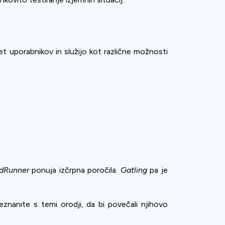
et uporabnikov in služijo kot različne možnosti
dRunner
ponuja izčrpna poročila.
Gatling
pa je
eznanite s temi orodji, da bi povečali njihovo