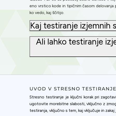
eno vrstico kode in tipičnim časom delovanja 
ko vedo, kaj ščitijo.
Kaj testiranje izjemnih 
Ali lahko testiranje i
UVOD V STRESNO TESTIRANJ
Stresno testiranje je ključni korak pri zago
Cookies & 
ugotovite morebitne slabosti, vključno z zmog
Queue-Fair.c
testiranja, vključno s tem, kaj vključuje in za