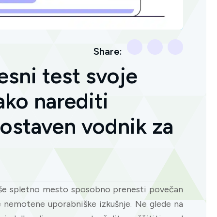
Share:
esni test svoje
ako narediti
nostaven vodnik za
e vaše spletno mesto sposobno prenesti povečan
e nemotene uporabniške izkušnje. Ne glede na