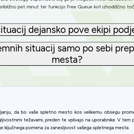
približno pet minut ter funkcijo Free Queue kot izhodiščno to
situacij dejansko pove ekipi podj
zjemnih situacij samo po sebi pre
mesta?
E
tavljanju, da bo vaše spletno mesto kos velikemu obsegu pro
Privacy
ljivostnimi težavami, preden te vplivajo na uporabnike. V te
om uses cookies to provide content and improve your experi
kaj je ključnega pomena za zanesljivost vašega spletnega mesta.