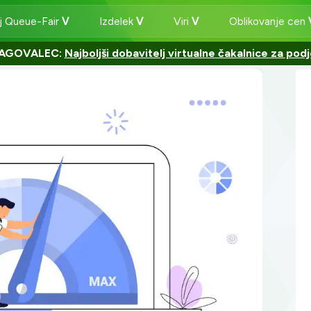
j Queue-Fair
Izdelek
Viri
Oblikovanje cen
AGOVALEC:
Najboljši dobavitelj virtualne čakalnice za podj