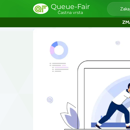
Queue-Fair
Zaka
Častna vrsta
ZM