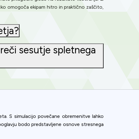
čko omogoča ekipam hitro in praktično zaščito,
etja?
preči sesutje spletnega
meta. S simulacijo povečane obremenitve lahko
m poglavju bodo predstavljene osnove stresnega
ence. You can