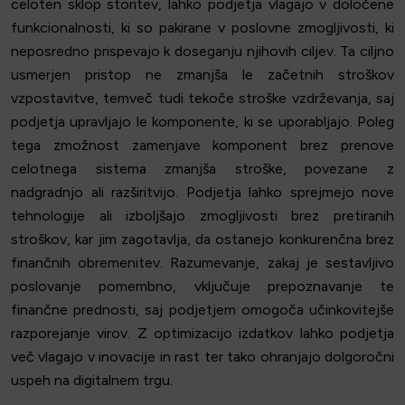
celoten sklop storitev, lahko podjetja vlagajo v določene
funkcionalnosti, ki so pakirane v poslovne zmogljivosti, ki
neposredno prispevajo k doseganju njihovih ciljev. Ta ciljno
usmerjen pristop ne zmanjša le začetnih stroškov
vzpostavitve, temveč tudi tekoče stroške vzdrževanja, saj
podjetja upravljajo le komponente, ki se uporabljajo. Poleg
tega zmožnost zamenjave komponent brez prenove
celotnega sistema zmanjša stroške, povezane z
nadgradnjo ali razširitvijo. Podjetja lahko sprejmejo nove
tehnologije ali izboljšajo zmogljivosti brez pretiranih
stroškov, kar jim zagotavlja, da ostanejo konkurenčna brez
finančnih obremenitev. Razumevanje, zakaj je sestavljivo
poslovanje pomembno, vključuje prepoznavanje te
finančne prednosti, saj podjetjem omogoča učinkovitejše
razporejanje virov. Z optimizacijo izdatkov lahko podjetja
več vlagajo v inovacije in rast ter tako ohranjajo dolgoročni
uspeh na digitalnem trgu.