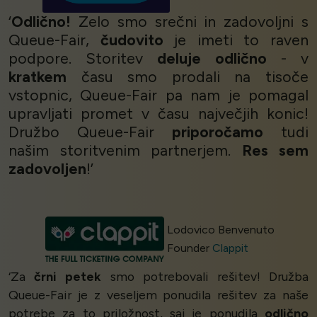
‘
Odlično!
Zelo smo srečni in zadovoljni s
Queue-Fair,
čudovito
je imeti to raven
podpore. Storitev
deluje odlično
- v
kratkem
času smo prodali na tisoče
vstopnic, Queue-Fair pa nam je pomagal
upravljati promet v času največjih konic!
Družbo Queue-Fair
priporočamo
tudi
našim storitvenim partnerjem.
Res sem
zadovoljen
!’
Lodovico Benvenuto
Founder
Clappit
‘Za
črni petek
smo potrebovali rešitev! Družba
Queue-Fair je z veseljem ponudila rešitev za naše
potrebe za to priložnost, saj je ponudila
odlično