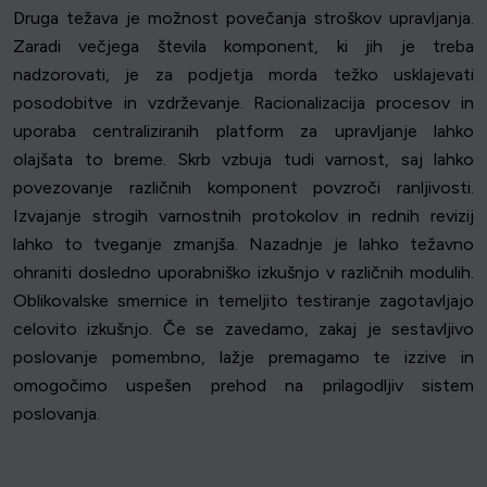
Druga težava je možnost povečanja stroškov upravljanja.
Zaradi večjega števila komponent, ki jih je treba
nadzorovati, je za podjetja morda težko usklajevati
posodobitve in vzdrževanje. Racionalizacija procesov in
uporaba centraliziranih platform za upravljanje lahko
olajšata to breme. Skrb vzbuja tudi varnost, saj lahko
povezovanje različnih komponent povzroči ranljivosti.
Izvajanje strogih varnostnih protokolov in rednih revizij
lahko to tveganje zmanjša. Nazadnje je lahko težavno
ohraniti dosledno uporabniško izkušnjo v različnih modulih.
Oblikovalske smernice in temeljito testiranje zagotavljajo
celovito izkušnjo. Če se zavedamo, zakaj je sestavljivo
poslovanje pomembno, lažje premagamo te izzive in
omogočimo uspešen prehod na prilagodljiv sistem
poslovanja.