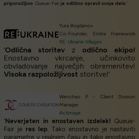
priporočljivo
. Queue-Fair
je odlično opravil svoje delo
.’
Yura Bogdanov
Co-Founder, Entire Framework
RE: Ukraine Villages
‘
Odlična storitev
z
odlično ekipo!
Enostavno vkrcanje, učinkovito
obvladovanje največjih obremenitev!
Visoka razpoložljivost
storitve!’
Wenchao P - Client Division
Manager
Actimage
‘
Neverjeten in enostaven izdelek!
Queue-
Fair je
res lep
. Tako enostavno je nastaviti
parametre v realnem času in tako enostavno