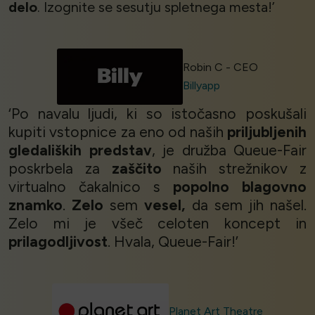
delo
. Izognite se sesutju spletnega mesta!’
Robin C - CEO
Billyapp
‘Po navalu ljudi, ki so istočasno poskušali
kupiti vstopnice za eno od naših
priljubljenih
gledaliških predstav
, je družba Queue-Fair
poskrbela za
zaščito
naših strežnikov z
virtualno čakalnico s
popolno blagovno
znamko
.
Zelo
sem
vesel,
da sem jih našel.
Zelo mi je všeč celoten koncept in
prilagodljivost
. Hvala, Queue-Fair!’
Planet Art Theatre