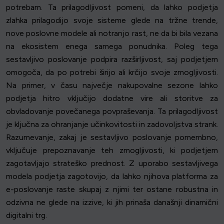
potrebam. Ta prilagodljivost pomeni, da lahko podjetja
zlahka prilagodijo svoje sisteme glede na tržne trende,
nove poslovne modele ali notranjo rast, ne da bi bila vezana
na ekosistem enega samega ponudnika. Poleg tega
sestavljivo poslovanje podpira razširljivost, saj podjetjem
omogoča, da po potrebi širijo ali krčijo svoje zmogljivosti.
Na primer, v času največje nakupovalne sezone lahko
podjetja hitro vključijo dodatne vire ali storitve za
obvladovanje povečanega povpraševanja. Ta prilagodljivost
je ključna za ohranjanje učinkovitosti in zadovoljstva strank.
Razumevanje, zakaj je sestavljivo poslovanje pomembno,
vključuje prepoznavanje teh zmogljivosti, ki podjetjem
zagotavljajo strateško prednost. Z uporabo sestavljivega
modela podjetja zagotovijo, da lahko njihova platforma za
e-poslovanje raste skupaj z njimi ter ostane robustna in
odzivna ne glede na izzive, ki jih prinaša današnji dinamični
digitalni trg.