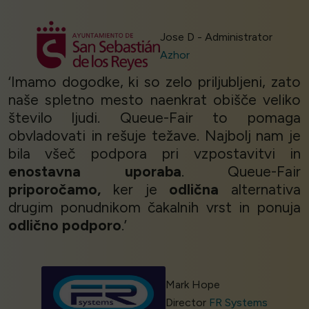
Jose D - Administrator
Azhor
‘Imamo dogodke, ki so zelo priljubljeni, zato
naše spletno mesto naenkrat obišče veliko
število ljudi. Queue-Fair to pomaga
obvladovati in rešuje težave. Najbolj nam je
bila všeč podpora pri vzpostavitvi in
enostavna uporaba
. Queue-Fair
priporočamo,
ker je
odlična
alternativa
drugim ponudnikom čakalnih vrst in ponuja
odlično podporo
.’
Mark Hope
Director
FR Systems