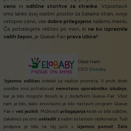
ceno
in
odlične storitve za stranke
. Vzpostavili
smo lahko svoj osebni prostor za čakalno stran, svojo
vstopno ceno, vse
dobro prilagojeno
našemu merilu.
Če potrebujete rešitev po meri, ki
ne bo izpraznila
vaših žepov
, je Queue-Fair
prava izbira!
’
Gilad Haim
CEO
Elobaby
‘
Izjemno odličen
izdelek za nadzor prometa. V prvih dneh
uvedbe smo potrebovali
nemoteno uporabniško izkušnjo
,
kar je bilo mogoče doseči le z dodatkom Queue-Fair. Všeč
nam je bilo, kako enostavno je bilo nastaviti program Queue
Fair v
več jezikih
. Možnosti
prilagajanja
kode so bile odlične,
čakalnico pa smo
uskladili z
našim sistemom oblikovanja. Tudi
podpora je bila na tej poti v
izjemno pomoč
.
Zelo