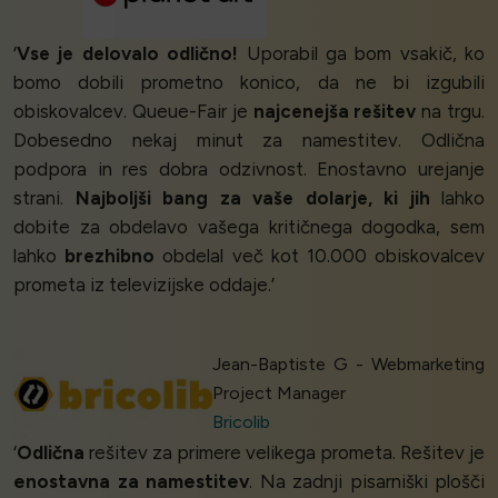
‘
Vse je delovalo odlično!
Uporabil ga bom vsakič, ko
bomo dobili prometno konico, da ne bi izgubili
obiskovalcev. Queue-Fair je
najcenejša rešitev
na trgu.
Dobesedno nekaj minut za namestitev. Odlična
podpora in res dobra odzivnost. Enostavno urejanje
strani.
Najboljši bang za vaše dolarje, ki jih
lahko
dobite za obdelavo vašega kritičnega dogodka, sem
lahko
brezhibno
obdelal več kot 10.000 obiskovalcev
prometa iz televizijske oddaje.’
Jean-Baptiste G - Webmarketing
Project Manager
Bricolib
‘
Odlična
rešitev za primere velikega prometa. Rešitev je
enostavna za namestitev
. Na zadnji pisarniški plošči