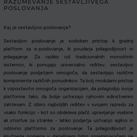
RAZUMEVANJE SESTAVLJIVEGA
POSLOVANJA
Kaj je sestavljivo poslovanje?
Sestavljivo poslovanje je sodoben pristop k gradnji
platform za e-poslovanje, ki poudarja prilagodljivost in
prilagajanje. Za razliko od tradicionalnih monolitnih
sistemov, ki ponujajo univerzalno rešitev, sestavljivo
poslovanje podjetjem omogoča, da sestavljajo različne
komponente različnih ponudnikov. Ta bolj modularni pristop
k vzpostavitvi omogoča organizacijam, da prilagodijo svoje
platforme tako, da bolje ustrezajo njihovim edinstvenim
zahtevam. Z izbiro najboljših rešitev v svojem razredu za
vsako funkcijo - kot so obdelava plačil, upravljanje vsebine
ali storitve za stranke - lahko podjetja ustvarijo agilno in
odzivno platformo za poslovanje. Ta prilagodljivost je
ključnega pomena v današnjem hitro spreminjajočem se