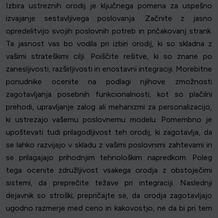
Izbira ustreznih orodij je ključnega pomena za uspešno
izvajanje sestavljivega poslovanja. Začnite z jasno
opredelitvijo svojih poslovnih potreb in pričakovanj strank.
Ta jasnost vas bo vodila pri izbiri orodij, ki so skladna z
vašimi strateškimi cilji. Poiščite rešitve, ki so znane po
zanesljivosti, razširljivosti in enostavni integraciji. Morebitne
ponudnike ocenite na podlagi njihove zmožnosti
zagotavljanja posebnih funkcionalnosti, kot so plačilni
prehodi, upravljanje zalog ali mehanizmi za personalizacijo,
ki ustrezajo vašemu poslovnemu modelu. Pomembno je
upoštevati tudi prilagodljivost teh orodij, ki zagotavlja, da
se lahko razvijajo v skladu z vašimi poslovnimi zahtevami in
se prilagajajo prihodnjim tehnološkim napredkom. Poleg
tega ocenite združljivost vsakega orodja z obstoječimi
sistemi, da preprečite težave pri integraciji. Naslednji
dejavnik so stroški; prepričajte se, da orodja zagotavljajo
ugodno razmerje med ceno in kakovostjo, ne da bi pri tem