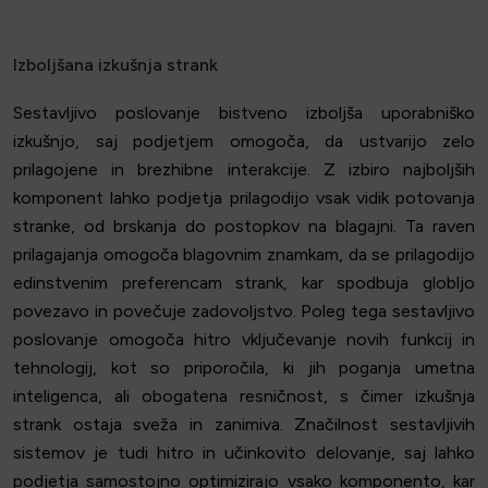
Izboljšana izkušnja strank
Sestavljivo poslovanje bistveno izboljša uporabniško
izkušnjo, saj podjetjem omogoča, da ustvarijo zelo
prilagojene in brezhibne interakcije. Z izbiro najboljših
komponent lahko podjetja prilagodijo vsak vidik potovanja
stranke, od brskanja do postopkov na blagajni. Ta raven
prilagajanja omogoča blagovnim znamkam, da se prilagodijo
edinstvenim preferencam strank, kar spodbuja globljo
povezavo in povečuje zadovoljstvo. Poleg tega sestavljivo
poslovanje omogoča hitro vključevanje novih funkcij in
tehnologij, kot so priporočila, ki jih poganja umetna
inteligenca, ali obogatena resničnost, s čimer izkušnja
strank ostaja sveža in zanimiva. Značilnost sestavljivih
sistemov je tudi hitro in učinkovito delovanje, saj lahko
podjetja samostojno optimizirajo vsako komponento, kar