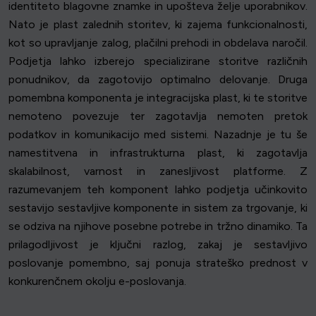
identiteto blagovne znamke in upošteva želje uporabnikov.
Nato je plast zalednih storitev, ki zajema funkcionalnosti,
kot so upravljanje zalog, plačilni prehodi in obdelava naročil.
Podjetja lahko izberejo specializirane storitve različnih
ponudnikov, da zagotovijo optimalno delovanje. Druga
pomembna komponenta je integracijska plast, ki te storitve
nemoteno povezuje ter zagotavlja nemoten pretok
podatkov in komunikacijo med sistemi. Nazadnje je tu še
namestitvena in infrastrukturna plast, ki zagotavlja
skalabilnost, varnost in zanesljivost platforme. Z
razumevanjem teh komponent lahko podjetja učinkovito
sestavijo sestavljive komponente in sistem za trgovanje, ki
se odziva na njihove posebne potrebe in tržno dinamiko. Ta
prilagodljivost je ključni razlog, zakaj je sestavljivo
poslovanje pomembno, saj ponuja strateško prednost v
konkurenčnem okolju e-poslovanja.