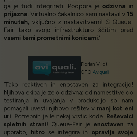
ga je tudi integrirati. Podpora je
odzivna
in
prijazna
. Virtualno čakalnico sem nastavil v
15
minutah
, vključno z nastavitvami! S Queue-
Fair tako svojo infrastrukturo ščitim pred
vsemi temi prometnimi konicami
.’
Florian Villot
CTO
Aviquali
‘Tako reaktiven in enostaven za integracijo!
Njihova ekipa je zelo odzivna: od namestitve do
testiranja in uvajanja v produkcijo so nam
pomagali uvesti njihovo rešitev v
manj kot eni
uri
. Potrebnih je le nekaj vrstic kode.
Reševalci
spletnih strani!
Queue-Fair je
enostaven
za
uporabo,
hitro
se integrira in
opravlja svoje