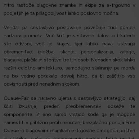
hitro rastoče blagovne znamke in ekipe za e-trgovino v
podjetjih je ta prilagodljivost lahko poslovno močna.
Vendar pa sestavljivo poslovanje povečuje tudi pomen
nadzora prometa. Več kot je sestavnih delov, od katerih
ste odvisni, več je krajev, kjer lahko naval ustvarja
obremenitve: izložba, iskanje, personalizacija, zaloge,
blagajna, plačila in storitve tretjih oseb. Nenaden skok lahko
razširi celotno arhitekturo, samodejno skaliranje pa morda
ne bo vedno potekalo dovolj hitro, da bi zaščitilo vse
odvisnosti pred nenadnim skokom.
Queue-Fair se naravno ujema s sestavljivo strategijo, saj
ščiti izkušnje, preden preobremenitev doseže te
komponente. Z eno samo vrstico kode ga je mogoče
namestiti v približno petih minutah, brezplačno ponuja Free
Queue in blagovnim znamkam e-trgovine omogoča pošten
in stabilen način za obravnavanje padcev, hitrih prodaj,