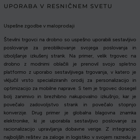
UPORABA V RESNIČNEM SVETU
Uspešne zgodbe v maloprodaji
Številni trgovci na drobno so uspešno uporabili sestavljivo
poslovanje za preoblikovanje svojega poslovanja in
izboljšanje izkušenj strank. Na primer, velik trgovec na
drobno z modnimi oblačili je prenovil svojo spletno
platformo z uporabo sestavljivega trgovanja, v katero je
vključil vrsto specializiranih orodij za personalizacijo in
optimizacijo za mobilne naprave. S tem je trgovec dosegel
bolj zanimivo in brezhibno nakupovalno izkušnjo, kar je
povečalo zadovoljstvo strank in povečalo stopnjo
konverzije. Drug primer je globalna blagovna znamka
elektronike, ki je uporabila sestavljivo poslovanje za
racionalizacijo upravljanja dobavne verige. Z integracijo
najboljših rešitev za zaloge in logistiko v svojem razredu je