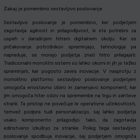
Zakaj je pomembno sestavljivo poslovanje
Sestavljivo poslovanje je pomembno, ker podjetjem
zagotavlja agilnost in prilagodljivost, ki sta potrebni za
uspeh v današnjem hitrem digitalnem okolju. Ker se
pričakovanja potrošnikov spreminjajo, tehnologija pa
napreduje, se morajo podjetja znati hitro prilagajati.
Tradicionalni monolitni sistemi so lahko okorni in jih je težko
spreminjati, kar pogosto zavira inovacije. V nasprotju z
monolitno platformo sestavljivo poslovanje podjetjem
omogoča enostavno izbiro in zamenjavo komponent, kar
jim omogoča hiter odziv na spremembe na trgu in zahteve
strank. Ta pristop ne povečuje le operativne učinkovitosti,
temveč podpira tudi personalizacijo, saj lahko podjetja
vsako komponento prilagodijo tako, da zagotavlja
edinstveno izkušnjo za stranke. Poleg tega sestavljivo
poslovanje spodbuja inovacije, saj podjetjem omogoča