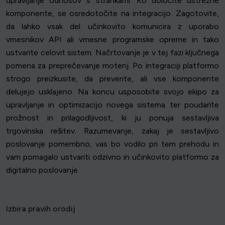
upravljanje odnosov s strankami. Ko določite ustrezne
komponente, se osredotočite na integracijo. Zagotovite,
da lahko vsak del učinkovito komunicira z uporabo
vmesnikov API ali vmesne programske opreme in tako
ustvarite celovit sistem. Načrtovanje je v tej fazi ključnega
pomena za preprečevanje motenj. Po integraciji platformo
strogo preizkusite, da preverite, ali vse komponente
delujejo usklajeno. Na koncu usposobite svojo ekipo za
upravljanje in optimizacijo novega sistema ter poudarite
prožnost in prilagodljivost, ki ju ponuja sestavljiva
trgovinska rešitev. Razumevanje, zakaj je sestavljivo
poslovanje pomembno, vas bo vodilo pri tem prehodu in
vam pomagalo ustvariti odzivno in učinkovito platformo za
digitalno poslovanje.
Izbira pravih orodij