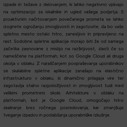
izpade in težave z delovanjem, ki lahko negativno vplivajo
na optimizacijo za iskalnike in ugled vašega podjetja. S
proaktivnim načrtovanjem povečanega prometa se lahko
izognete ogrožanju zmogljivosti in zagotovite, da bo vaše
spletno mesto ostalo hitro, zanesljivo in pripravljeno na
rast. Sodobne spletne aplikacije morajo biti že od samega
začetka zasnovane z mislijo na razširljivost, zlasti če so
nameščene na platformah, kot so Google Cloud ali druga
okolja v oblaku. Z naraščanjem povpraševanja uporabnikov
se skalabilne spletne aplikacije zanašajo na elastično
infrastrukturo v oblaku, ki dinamično prilagaja vire ter
zagotavlja stalno razpoložljivost in zmogljivost tudi med
velikimi prometnimi skoki. Arhitekture v oblaku na
platformah, kot je Google Cloud, omogočajo hitro
skaliranje brez ročnega posredovanja, kar zmanjšuje
tveganje izpadov in poslabšanja uporabniške izkušnje.