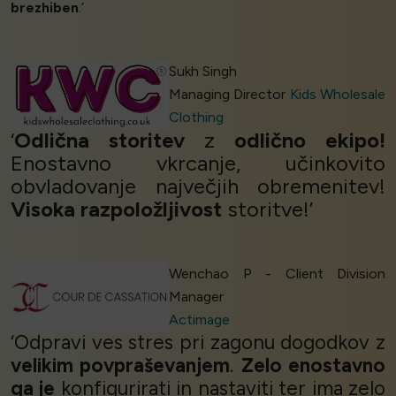
brezhiben
.’
Sukh Singh
Managing Director
Kids Wholesale
Clothing
‘
Odlična storitev
z
odlično ekipo!
Enostavno vkrcanje, učinkovito
obvladovanje največjih obremenitev!
Visoka razpoložljivost
storitve!’
Wenchao P - Client Division
Manager
Actimage
‘Odpravi ves stres pri zagonu dogodkov z
velikim povpraševanjem
.
Zelo enostavno
ga je
konfigurirati in nastaviti ter ima zelo