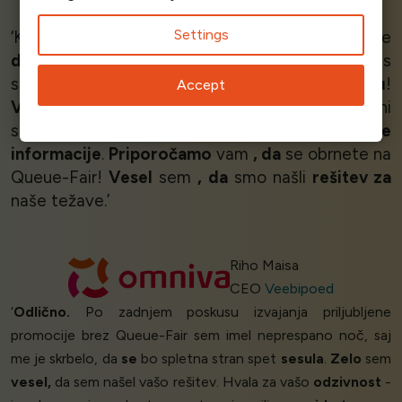
Black Sea Arena
Settings
‘Komunikacija je potekala zelo
gladko
in vse je
delovalo dobro
. Kampanja je bila
uspešna
- s
strežnikom smo bili ves čas v
zelenem območju
!
Accept
Vse je delovalo
, tako tehnično kot tudi na strani
strank, in dobili smo
pozitivne povratne
informacije
.
Priporočamo
vam
, da
se obrnete na
Queue-Fair!
Vesel
sem
, da
smo našli
rešitev za
naše težave.’
Riho Maisa
CEO
Veebipoed
‘
Odlično.
Po zadnjem poskusu izvajanja priljubljene
promocije brez Queue-Fair sem imel neprespano noč, saj
me je skrbelo, da
se
bo spletna stran spet
sesula
.
Zelo
sem
vesel,
da sem našel vašo rešitev. Hvala za vašo
odzivnost
-