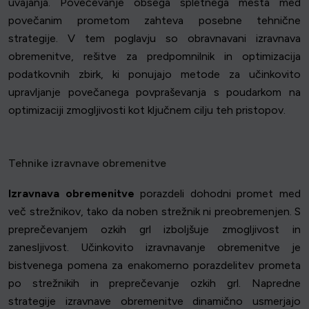
uvajanja. Povečevanje obsega spletnega mesta med
povečanim prometom zahteva posebne tehnične
strategije. V tem poglavju so obravnavani izravnava
obremenitve, rešitve za predpomnilnik in optimizacija
podatkovnih zbirk, ki ponujajo metode za učinkovito
upravljanje povečanega povpraševanja s poudarkom na
optimizaciji zmogljivosti kot ključnem cilju teh pristopov.
Tehnike izravnave obremenitve
Izravnava obremenitve
porazdeli dohodni promet med
več strežnikov, tako da noben strežnik ni preobremenjen. S
preprečevanjem ozkih grl izboljšuje zmogljivost in
zanesljivost. Učinkovito izravnavanje obremenitve je
bistvenega pomena za enakomerno porazdelitev prometa
po strežnikih in preprečevanje ozkih grl. Napredne
strategije izravnave obremenitve dinamično usmerjajo