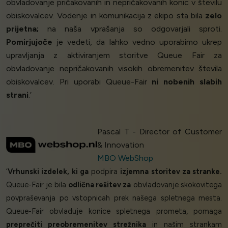
obvladovanje pričakovanih in nepričakovanih konic v številu
obiskovalcev. Vodenje in komunikacija z ekipo sta bila
zelo
prijetna;
na naša vprašanja so odgovarjali sproti.
Pomirjujoče
je vedeti, da lahko vedno uporabimo ukrep
upravljanja z aktiviranjem storitve Queue Fair za
obvladovanje nepričakovanih visokih obremenitev števila
obiskovalcev. Pri uporabi Queue-Fair
ni nobenih slabih
strani
.’
Pascal T - Director of Customer
& Innovation
MBO WebShop
‘
Vrhunski izdelek, ki ga
podpira
izjemna storitev za stranke.
Queue-Fair je bila
odlična rešitev za
obvladovanje skokovitega
povpraševanja po vstopnicah prek našega spletnega mesta.
Queue-Fair obvladuje konice spletnega prometa, pomaga
preprečiti preobremenitev strežnika
in našim strankam