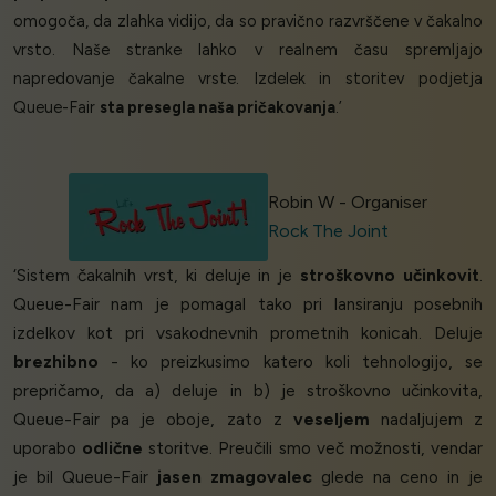
omogoča, da zlahka vidijo, da so pravično razvrščene v čakalno
vrsto. Naše stranke lahko v realnem času spremljajo
napredovanje čakalne vrste. Izdelek in storitev podjetja
Queue-Fair
sta presegla naša pričakovanja
.’
Robin W - Organiser
Rock The Joint
‘Sistem čakalnih vrst, ki deluje in je
stroškovno učinkovit
.
Queue-Fair nam je pomagal tako pri lansiranju posebnih
izdelkov kot pri vsakodnevnih prometnih konicah. Deluje
brezhibno
- ko preizkusimo katero koli tehnologijo, se
prepričamo, da a) deluje in b) je stroškovno učinkovita,
Queue-Fair pa je oboje, zato z
veseljem
nadaljujem z
uporabo
odlične
storitve. Preučili smo več možnosti, vendar
je bil Queue-Fair
jasen zmagovalec
glede na ceno in je