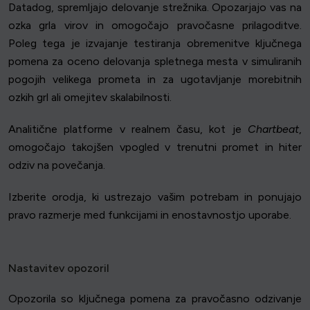
Datadog, spremljajo delovanje strežnika. Opozarjajo vas na
ozka grla virov in omogočajo pravočasne prilagoditve.
Poleg tega je izvajanje testiranja obremenitve ključnega
pomena za oceno delovanja spletnega mesta v simuliranih
pogojih velikega prometa in za ugotavljanje morebitnih
ozkih grl ali omejitev skalabilnosti.
Analitične platforme v realnem času, kot je
Chartbeat
,
omogočajo takojšen vpogled v trenutni promet in hiter
odziv na povečanja.
Izberite orodja, ki ustrezajo vašim potrebam in ponujajo
pravo razmerje med funkcijami in enostavnostjo uporabe.
Nastavitev opozoril
Opozorila so ključnega pomena za pravočasno odzivanje