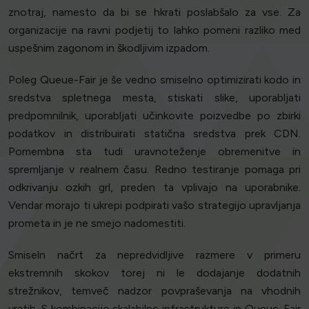
znotraj, namesto da bi se hkrati poslabšalo za vse. Za
organizacije na ravni podjetij to lahko pomeni razliko med
uspešnim zagonom in škodljivim izpadom.
Poleg Queue-Fair je še vedno smiselno optimizirati kodo in
sredstva spletnega mesta, stiskati slike, uporabljati
predpomnilnik, uporabljati učinkovite poizvedbe po zbirki
podatkov in distribuirati statična sredstva prek CDN.
Pomembna sta tudi uravnoteženje obremenitve in
spremljanje v realnem času. Redno testiranje pomaga pri
odkrivanju ozkih grl, preden ta vplivajo na uporabnike.
Vendar morajo ti ukrepi podpirati vašo strategijo upravljanja
prometa in je ne smejo nadomestiti.
Smiseln načrt za nepredvidljive razmere v primeru
ekstremnih skokov torej ni le dodajanje dodatnih
strežnikov, temveč nadzor povpraševanja na vhodnih
vratih. S kombinacijo skalabilne infrastrukture in Queue-Fair