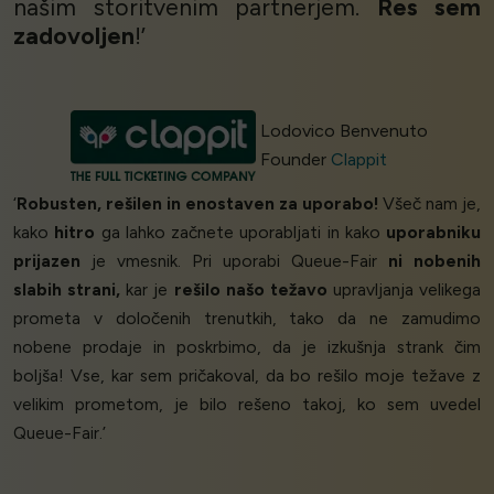
našim storitvenim partnerjem.
Res sem
zadovoljen
!’
Lodovico Benvenuto
Founder
Clappit
‘
Robusten, rešilen in enostaven za uporabo!
Všeč nam je,
kako
hitro
ga lahko začnete uporabljati in kako
uporabniku
prijazen
je vmesnik. Pri uporabi Queue-Fair
ni nobenih
slabih strani,
kar je
rešilo našo težavo
upravljanja velikega
prometa v določenih trenutkih, tako da ne zamudimo
nobene prodaje in poskrbimo, da je izkušnja strank čim
boljša! Vse, kar sem pričakoval, da bo rešilo moje težave z
velikim prometom, je bilo rešeno takoj, ko sem uvedel
Queue-Fair.’