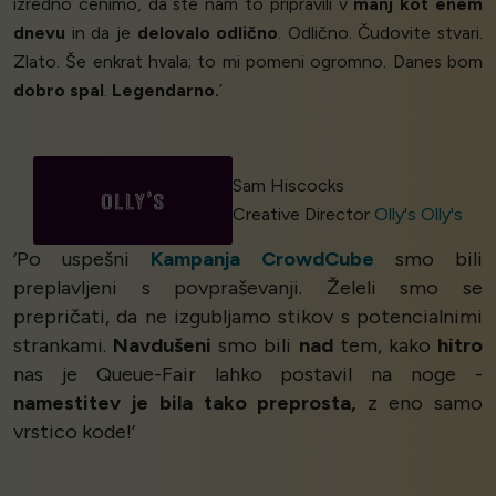
izredno cenimo, da ste nam to pripravili v
manj kot enem
dnevu
in da je
delovalo odlično
. Odlično. Čudovite stvari.
Zlato. Še enkrat hvala; to mi pomeni ogromno. Danes bom
dobro spal
.
Legendarno.
’
Sam Hiscocks
Creative Director
Olly's Olly's
‘Po uspešni
Kampanja CrowdCube
smo bili
preplavljeni s povpraševanji. Želeli smo se
prepričati, da ne izgubljamo stikov s potencialnimi
strankami.
Navdušeni
smo bili
nad
tem, kako
hitro
nas je Queue-Fair lahko postavil na noge -
namestitev je bila tako preprosta,
z eno samo
vrstico kode!’