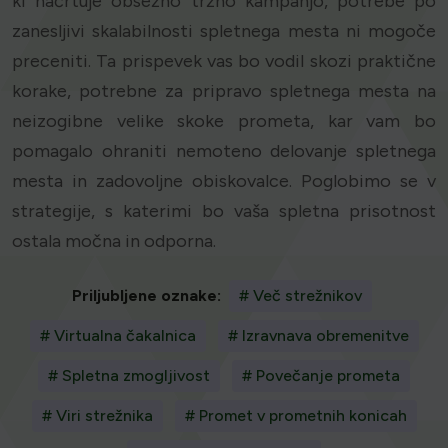
ki načrtuje obsežno tržno kampanjo, potrebe po
zanesljivi skalabilnosti spletnega mesta ni mogoče
preceniti. Ta prispevek vas bo vodil skozi praktične
korake, potrebne za pripravo spletnega mesta na
neizogibne velike skoke prometa, kar vam bo
pomagalo ohraniti nemoteno delovanje spletnega
mesta in zadovoljne obiskovalce. Poglobimo se v
strategije, s katerimi bo vaša spletna prisotnost
ostala močna in odporna.
Priljubljene oznake:
# Več strežnikov
# Virtualna čakalnica
# Izravnava obremenitve
# Spletna zmogljivost
# Povečanje prometa
# Viri strežnika
# Promet v prometnih konicah