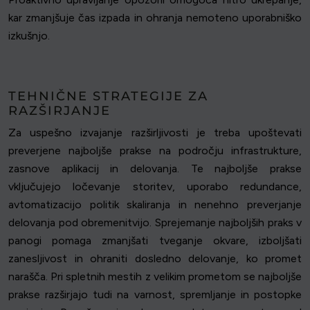
kar zmanjšuje čas izpada in ohranja nemoteno uporabniško
izkušnjo.
TEHNIČNE STRATEGIJE ZA
RAZŠIRJANJE
Za uspešno izvajanje razširljivosti je treba upoštevati
preverjene najboljše prakse na področju infrastrukture,
zasnove aplikacij in delovanja. Te najboljše prakse
vključujejo ločevanje storitev, uporabo redundance,
avtomatizacijo politik skaliranja in nenehno preverjanje
delovanja pod obremenitvijo. Sprejemanje najboljših praks v
panogi pomaga zmanjšati tveganje okvare, izboljšati
zanesljivost in ohraniti dosledno delovanje, ko promet
narašča. Pri spletnih mestih z velikim prometom se najboljše
prakse razširjajo tudi na varnost, spremljanje in postopke