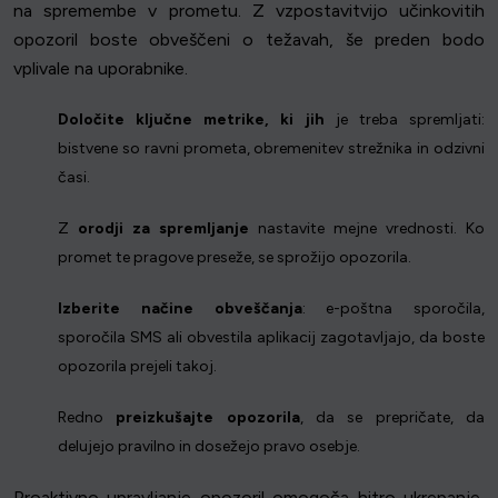
na spremembe v prometu. Z vzpostavitvijo učinkovitih
opozoril boste obveščeni o težavah, še preden bodo
vplivale na uporabnike.
Določite ključne metrike, ki jih
je treba spremljati:
bistvene so ravni prometa, obremenitev strežnika in odzivni
časi.
Z
orodji za spremljanje
nastavite mejne vrednosti. Ko
promet te pragove preseže, se sprožijo opozorila.
Izberite načine obveščanja
: e-poštna sporočila,
sporočila SMS ali obvestila aplikacij zagotavljajo, da boste
opozorila prejeli takoj.
Redno
preizkušajte opozorila
, da se prepričate, da
delujejo pravilno in dosežejo pravo osebje.
Proaktivno upravljanje opozoril omogoča hitro ukrepanje,