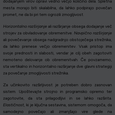
dodajanjem virov opravi vedno večjo količino dela. Spletna
mesta morajo biti skalabilna, da lahko podpirajo povečan
promet, ne da bi pri tem ogrozili zmogljivost.
Horizontalno razširjanje
ali razširjanje obsega dodajanje več
strojev za obvladovanje obremenitve.
Navpično razširjanje
ali povečevanje obsega nadgradnjo obstoječega strežnika,
da lahko prenese večjo obremenitev. Vsak pristop ima
svoje prednosti in slabosti, vendar je cilj obeh zagotoviti
nemoteno delovanje ob obremenitvah. Če povzamemo,
sta vertikalno in horizontalno razširjanje dve glavni strategiji
za povečanje zmogljivosti strežnika.
Za učinkovito razširljivost je potreben dobro zasnovan
sistem. Upoštevajte strojno in programsko opremo ter
zagotovite, da sta prilagodljivi in se lahko razširita.
Elastičnost
, ki je ključna sestavina, sistemom omogoča, da
samodejno povečajo ali zmanjšajo vire glede na