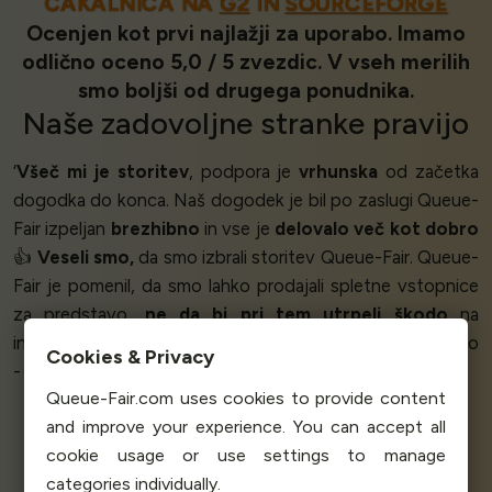
ČAKALNICA NA
G2
IN
SOURCEFORGE
Ocenjen kot prvi najlažji za uporabo. Imamo
odlično oceno 5,0 / 5 zvezdic. V vseh merilih
smo boljši od drugega ponudnika.
Naše
zadovoljne stranke
pravijo
‘
Všeč mi je storitev
, podpora je
vrhunska
od začetka
dogodka do konca. Naš dogodek je bil po zaslugi Queue-
Fair izpeljan
brezhibno
in vse je
delovalo več kot dobro
👍
Veseli smo,
da smo izbrali storitev Queue-Fair. Queue-
Fair je pomenil, da smo lahko prodajali spletne vstopnice
za predstavo,
ne da bi pri tem utrpeli škodo
na
infrastrukturi in padli. Ni ničesar, kar bi nam bilo neprijetno
Cookies & Privacy
- storitev je na
splošno odlična
.’
Queue-Fair.com uses cookies to provide content
and improve your experience. You can accept all
cookie usage or use settings to manage
Guram Adamia - Ticketing
categories individually.