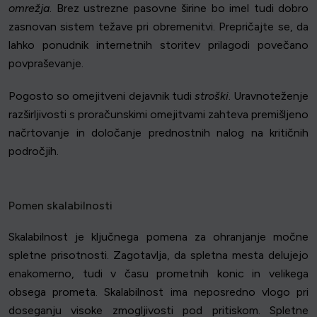
omrežja
. Brez ustrezne pasovne širine bo imel tudi dobro
zasnovan sistem težave pri obremenitvi. Prepričajte se, da
lahko ponudnik internetnih storitev prilagodi povečano
povpraševanje.
Pogosto so omejitveni dejavnik tudi
stroški
. Uravnoteženje
razširljivosti s proračunskimi omejitvami zahteva premišljeno
načrtovanje in določanje prednostnih nalog na kritičnih
področjih.
Pomen skalabilnosti
Skalabilnost je ključnega pomena za ohranjanje močne
spletne prisotnosti. Zagotavlja, da spletna mesta delujejo
enakomerno, tudi v času prometnih konic in velikega
obsega prometa. Skalabilnost ima neposredno vlogo pri
doseganju visoke zmogljivosti pod pritiskom. Spletne