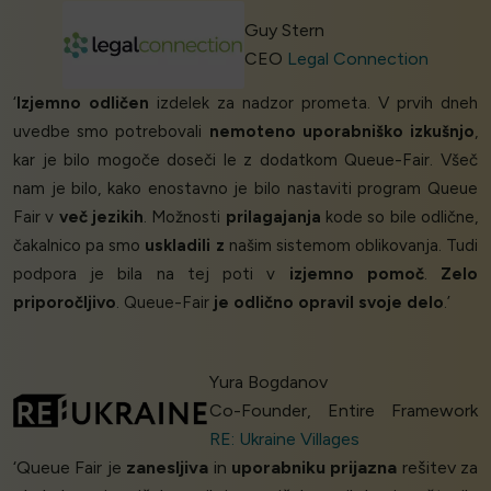
Guy Stern
CEO
Legal Connection
‘
Izjemno odličen
izdelek za nadzor prometa. V prvih dneh
uvedbe smo potrebovali
nemoteno uporabniško izkušnjo
,
kar je bilo mogoče doseči le z dodatkom Queue-Fair. Všeč
nam je bilo, kako enostavno je bilo nastaviti program Queue
Fair v
več jezikih
. Možnosti
prilagajanja
kode so bile odlične,
čakalnico pa smo
uskladili z
našim sistemom oblikovanja. Tudi
podpora je bila na tej poti v
izjemno pomoč
.
Zelo
priporočljivo
. Queue-Fair
je odlično opravil svoje delo
.’
Yura Bogdanov
Co-Founder, Entire Framework
RE: Ukraine Villages
‘Queue Fair je
zanesljiva
in
uporabniku prijazna
rešitev za