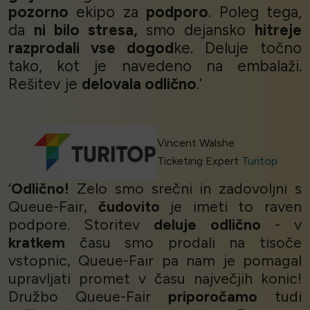
pozorno
ekipo za
podporo
. Poleg tega,
da
ni bilo stresa,
smo dejansko
hitreje
razprodali vse dogod
ke. Deluje točno
tako, kot je navedeno na embalaži.
Rešitev je
delovala odlično
.’
Vincent Walshe
Ticketing Expert
Turitop
‘
Odlično!
Zelo smo srečni in zadovoljni s
Queue-Fair,
čudovito
je imeti to raven
podpore. Storitev
deluje odlično
- v
kratkem
času smo prodali na tisoče
vstopnic, Queue-Fair pa nam je pomagal
upravljati promet v času največjih konic!
Družbo Queue-Fair
priporočamo
tudi