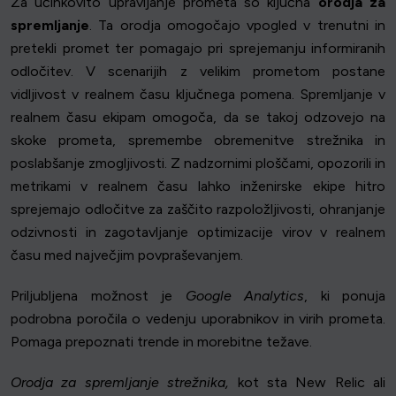
Za učinkovito upravljanje prometa so ključna
orodja za
spremljanje
. Ta orodja omogočajo vpogled v trenutni in
pretekli promet ter pomagajo pri sprejemanju informiranih
odločitev. V scenarijih z velikim prometom postane
vidljivost v realnem času ključnega pomena. Spremljanje v
realnem času ekipam omogoča, da se takoj odzovejo na
skoke prometa, spremembe obremenitve strežnika in
poslabšanje zmogljivosti. Z nadzornimi ploščami, opozorili in
metrikami v realnem času lahko inženirske ekipe hitro
sprejemajo odločitve za zaščito razpoložljivosti, ohranjanje
odzivnosti in zagotavljanje optimizacije virov v realnem
času med največjim povpraševanjem.
Priljubljena možnost je
Google Analytics
, ki ponuja
podrobna poročila o vedenju uporabnikov in virih prometa.
Pomaga prepoznati trende in morebitne težave.
Orodja za spremljanje strežnika,
kot sta New Relic ali