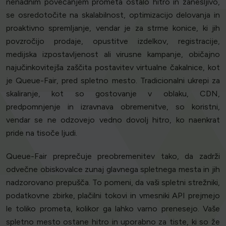
nenadnim povečanjem prometa ostalo hitro in zanesljivo,
se osredotočite na skalabilnost, optimizacijo delovanja in
proaktivno spremljanje, vendar je za strme konice, ki jih
povzročijo prodaje, opustitve izdelkov, registracije,
medijska izpostavljenost ali virusne kampanje, običajno
najučinkovitejša zaščita postavitev virtualne čakalnice, kot
je Queue-Fair, pred spletno mesto. Tradicionalni ukrepi za
skaliranje, kot so gostovanje v oblaku, CDN,
predpomnjenje in izravnava obremenitve, so koristni,
vendar se ne odzovejo vedno dovolj hitro, ko naenkrat
pride na tisoče ljudi.
Queue-Fair preprečuje preobremenitev tako, da zadrži
odvečne obiskovalce zunaj glavnega spletnega mesta in jih
nadzorovano prepušča. To pomeni, da vaši spletni strežniki,
podatkovne zbirke, plačilni tokovi in vmesniki API prejmejo
le toliko prometa, kolikor ga lahko varno prenesejo. Vaše
spletno mesto ostane hitro in uporabno za tiste, ki so že