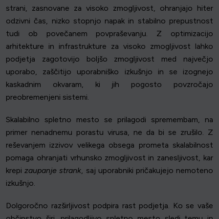
strani, zasnovane za visoko zmogljivost, ohranjajo hiter
odzivni čas, nizko stopnjo napak in stabilno prepustnost
tudi ob povečanem povpraševanju. Z optimizacijo
arhitekture in infrastrukture za visoko zmogljivost lahko
podjetja zagotovijo boljšo zmogljivost med največjo
uporabo, zaščitijo uporabniško izkušnjo in se izognejo
kaskadnim okvaram, ki jih pogosto povzročajo
preobremenjeni sistemi.
Skalabilno spletno mesto se prilagodi spremembam, na
primer nenadnemu porastu virusa, ne da bi se zrušilo. Z
reševanjem izzivov velikega obsega prometa skalabilnost
pomaga ohranjati vrhunsko zmogljivost in zanesljivost, kar
krepi
zaupanje strank
, saj uporabniki pričakujejo nemoteno
izkušnjo.
Dolgoročno razširljivost podpira rast podjetja. Ko se vaše
občinstvo širi, prilagodljivo spletno mesto sledi temu in