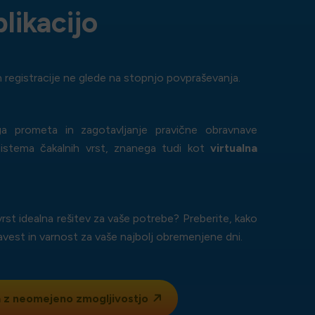
likacijo
n registracije ne glede na stopnjo povpraševanja.
ga prometa in zagotavljanje pravične obravnave
sistema čakalnih vrst, znanega tudi kot
virtualna
 vrst idealna rešitev za vaše potrebe? Preberite, kako
est in varnost za vaše najbolj obremenjene dni.
 z
neomejeno zmogljivostjo