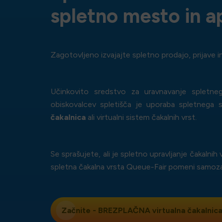
spletno mesto in ap
Zagotovljeno izvajajte spletno prodajo, prijave i
Učinkovito sredstvo za uravnavanje spletne
obiskovalcev spletišča je uporaba spletnega 
čakalnica
ali virtualni sistem čakalnih vrst.
Se sprašujete, ali je spletno upravljanje čakalnih
spletna čakalna vrsta Queue-Fair pomeni samozav
Začnite - BREZPLAČNA
virtualna čakalnica