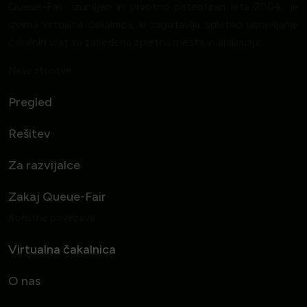
Queue-Fair, izumljen in prvotno patentiran leta 2004, je
izvirna virtualna čakalnica, ki zagotavlja spletno upravljanje
čakalnih vrst za zasedena spletna mesta in aplikacije.
Naše storitve
Pregled
Rešitev
Za razvijalce
Zakaj Queue-Fair
Koristne povezave
Virtualna čakalnica
O nas