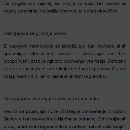
Če pogledamo naprej, se okolje za ublažitev botov še
naprej spreminja. Najboljša obramba je ostati obveščen.
Razvijajoče se grožnje botov
Z razvojem tehnologije se izboljšujejo tudi metode, ki jih
uporabljajo zlonamerni roboti. Ti postajajo vse bolj
izpopolnjeni, zato je njihovo odkrivanje vse težje. Bistveno
je, da se zavedate novih taktik in ostanete pozorni. Če ste
zdaj proaktivni, si lahko kasneje prihranite glavobol.
Nastajajoče strategije za ublažitev posledic
Vedno se pojavljajo nove strategije za ravnanje z roboti.
Sledenje tem novostim je ključnega pomena. Od izboljšanih
orodij umetne inteligence do inovativnih tehnik odkrivanja -