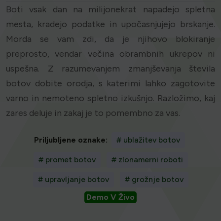
Boti vsak dan na milijonekrat napadejo spletna
mesta, kradejo podatke in upočasnjujejo brskanje.
Morda se vam zdi, da je njihovo blokiranje
preprosto, vendar večina obrambnih ukrepov ni
uspešna. Z razumevanjem zmanjševanja števila
botov dobite orodja, s katerimi lahko zagotovite
varno in nemoteno spletno izkušnjo. Razložimo, kaj
zares deluje in zakaj je to pomembno za vas.
Priljubljene oznake:
# ublažitev botov
# promet botov
# zlonamerni roboti
# upravljanje botov
# grožnje botov
Demo V Živo