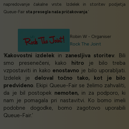
napredovanje čakalne vrste. Izdelek in storitev podjetja
Queue-Fair
sta presegla naša pričakovanja
.’
Robin W - Organiser
Rock The Joint
‘
Kakovostni izdelek
in
zanesljiva storitev
. Bili
smo presenečeni, kako
hitro
je bilo treba
vzpostaviti in kako
enostavno
je bilo uporabljati.
Izdelek je
deloval točno tako, kot je bilo
predvideno
. Ekipi Queue-Fair se želimo zahvaliti,
da je bil postopek
nemoten,
in za podporo, ki
nam je pomagala pri nastavitvi. Ko bomo imeli
podobne dogodke, bomo zagotovo uporabili
Queue-Fair.’