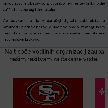
prihodnost je obetavna. Z uporabo teh rešitev lahko bolje
zaščitite svoje digitalno okolje.
Če povzamemo, je v današnji digitalni dobi bistveno
razumeti ublažitev botov. Z uporabo pravih strategij lahko
zaščitite svojo spletno prisotnost in uživate v nemotenem
in varnejšem brskanju.
N
a
t
i
s
o
č
e
v
o
d
i
l
n
i
h
o
r
g
a
n
i
z
a
c
i
j
z
a
u
p
a
n
a
š
i
m
r
e
š
i
t
v
a
m
z
a
č
a
k
a
l
n
e
v
r
s
t
e
.