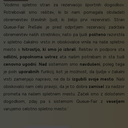
‘Vodimo spletno stran za rezervacijo športnih dogodkov.
Potrebovali smo rešitev, ki bi nam pomagala obvladati
obremenitev številnih ljudi, ki želijo prvi rezervirati. Stran
Queue-Fair PreSale je pred odprtjem rezervacij zadržala
obremenitev naših strežnikov, nato pa ljudi
pošteno
razvrstila
v spletno čakalno vrsto in obiskovalce vrnila na naše spletno
mesto s
hitrostjo, ki smo jo izbrali
. Rešitev in podpora sta
odlični, popolnoma ustrez
ata našim potrebam in sta tudi
cenovno ugodni
.
Nad
sistemom smo
navdušeni
, poleg tega
je poln
uporabnih
funkcij, kot je možnost, da ljudje v čakalni
vrsti zamenjajo napravo, ne da bi
izgubili svoje mesto
. Naši
obiskovalci nam celo pravijo, da je to dobra
zamisel
za nadzor
prometa na našem spletnem mestu. Začeli smo z določenim
dogodkom, zdaj pa s sistemom Queue-Fair z
veseljem
varujemo celotno spletno mesto.’