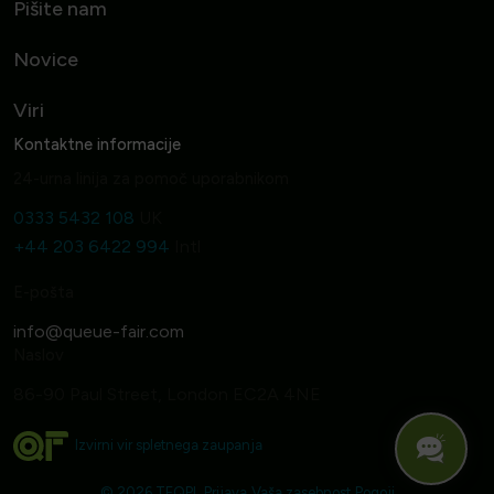
Pišite nam
Novice
Viri
Kontaktne informacije
24-urna linija za pomoč uporabnikom
0333 5432 108
UK
+44 203 6422 994
Intl
E-pošta
Naslov
86-90 Paul Street, London EC2A 4NE
Izvirni vir spletnega zaupanja
© 2026 TFQPL
Prijava
Vaša zasebnost
Pogoji