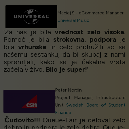
Maciej S - eCommerce Manager
Universal Music
‘Za nas je bila
vrednost
zelo visoka
.
Pomoč je bila
strokovna
,
podpora
je
bila
vrhunska
in celo pridružili so se
našemu sestanku, da bi skupaj z nami
spremljali, kako se je čakalna vrsta
začela v živo.
Bilo je super!
’
Peter Nordin
Project Manager, Infrastructure
Unit
Swedish Board of Student
Finance
‘
Čudovito!!!
Queue-Fair je deloval zelo
dobro in podpora je zelo dobra. Queue-