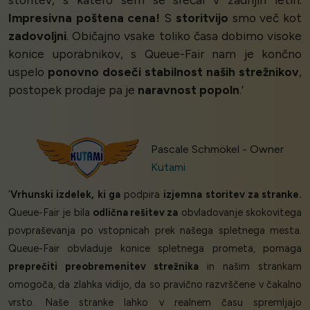
Impresivna poštena cena!
S
storitvijo
smo več kot
zadovoljni
. Običajno vsake toliko časa dobimo visoke
konice uporabnikov, s Queue-Fair nam je končno
uspelo
ponovno doseči stabilnost naših strežnikov
,
postopek prodaje pa je
naravnost popoln
.’
Pascale Schmökel - Owner
Kutami
‘
Vrhunski izdelek, ki ga
podpira
izjemna storitev za stranke.
Queue-Fair je bila
odlična rešitev za
obvladovanje skokovitega
povpraševanja po vstopnicah prek našega spletnega mesta.
Queue-Fair obvladuje konice spletnega prometa, pomaga
preprečiti preobremenitev strežnika
in našim strankam
omogoča, da zlahka vidijo, da so pravično razvrščene v čakalno
vrsto. Naše stranke lahko v realnem času spremljajo