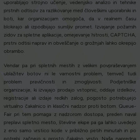
uporabljajo strojno učenje, vedenjsko analizo in tehnike
prstnih odtisov za razlikovanje med človeškimi uporabniki in
boti, kar organizacijam omogoča, da v realnem času
blokirajo ali izpodbijajo sumljiv promet. Izvajanje požarnih
zidov za spletne aplikacije, omejevanje hitrosti, CAPTCHA,
prstni odtisi naprav in obveščanje o grožnjah lahko okrepijo
obrambo.
Vendar pa pri spletnih mestih z velikim povpraševanjem
ublažitev botov ni le varnostni problem, temveč tudi
problem pravičnosti in zmogljivosti. Podjetniške
organizacije, ki izvajajo prodajo vstopnic, oddaje izdelkov,
registracije ali izdaje redkih zalog, pogosto potrebujejo
virtualno čakalnico in klasični nadzor proti botom. Queue-
Fair pri tem pomaga z nadzorom dostopa, preden naval
preplavi spletno mesto, številne ekipe pa ga lahko uvedejo
z eno samo vrstico kode v približno petih minutah in po
potrebi začnejo s prosto čakalno vrsto. Naša napredna