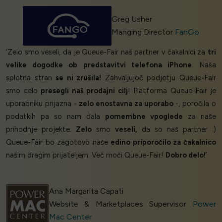
Greg Usher
Manging Director
FanGo
‘Zelo smo veseli, da je Queue-Fair naš partner v čakalnici za
tri
velike dogodke ob predstavitvi telefona iPhone
. Naša
spletna stran
se ni zrušila!
Zahvaljujoč podjetju Queue-Fair
smo celo
presegli naš prodajni cilj
! Platforma Queue-Fair je
uporabniku prijazna -
zelo enostavna za uporabo
-, poročila o
podatkih pa so nam dala
pomembne vpoglede
za naše
prihodnje projekte.
Zelo
smo
veseli,
da so naš partner :)
Queue-Fair bo zagotovo naše
edino priporočilo za čakalnico
našim dragim prijateljem. Več moči Queue-Fair!
Dobro delo!
’
Ana Margarita Capati
Website & Marketplaces Supervisor
Power
Mac Center