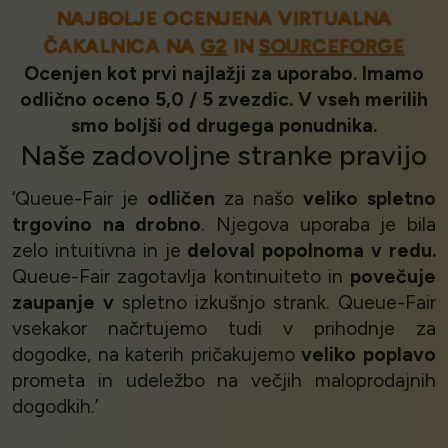
NAJBOLJE OCENJENA VIRTUALNA
ČAKALNICA NA
G2
IN
SOURCEFORGE
Ocenjen kot prvi najlažji za uporabo. Imamo
odlično oceno 5,0 / 5 zvezdic. V vseh merilih
smo boljši od drugega ponudnika.
Naše
zadovoljne stranke
pravijo
‘Queue-Fair je
odličen
za našo
veliko spletno
trgovino na drobno
. Njegova uporaba je bila
zelo intuitivna in je
deloval popolnoma v redu.
Queue-Fair zagotavlja kontinuiteto in
povečuje
zaupanje v
spletno izkušnjo strank. Queue-Fair
vsekakor načrtujemo tudi v prihodnje za
dogodke, na katerih pričakujemo
veliko poplavo
prometa in udeležbo na večjih maloprodajnih
dogodkih.’