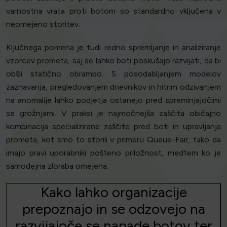
varnostna vrata proti botom so standardno vključena v
neomejeno storitev.
Ključnega pomena je tudi redno spremljanje in analiziranje
vzorcev prometa, saj se lahko boti poskušajo razvijati, da bi
obšli statično obrambo. S posodabljanjem modelov
zaznavanja, pregledovanjem dnevnikov in hitrim odzivanjem
na anomalije lahko podjetja ostanejo pred spreminjajočimi
se grožnjami. V praksi je najmočnejša zaščita običajno
kombinacija specializirane zaščite pred boti in upravljanja
prometa, kot smo to storili v primeru Queue-Fair, tako da
imajo pravi uporabniki pošteno priložnost, medtem ko je
samodejna zloraba omejena.
Kako lahko organizacije
prepoznajo in se odzovejo na
razvijajoče se napade botov ter