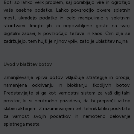
Boti so lahko velik problem, saj porabljajo vire in ogrožajo
vaše osebne podatke. Lahko povzročijo okvare spletnih
mest, ukradejo podatke in celo manipulirajo s spletnimi
storitvami. Imejte jih za nepovabljene goste na svoji
digitalni zabavi, ki povzročajo težave in kaos. Čim dlje se
zadržujejo, tem hujši je njihov vpliv, zato je ublažitev nujna.
Uvod v blažitev botov
Zmanjševanje vpliva botov vključuje strategije in orodja,
namenjena odkrivanju in blokiranju škodljivih botov.
Predstavljajte si ga kot varnostni sistem za vaš digitalni
prostor, ki si neutrudno prizadeva, da bi preprečil vstop
slabim akterjem. Z razumevanjem teh tehnik lahko poskrbite
za varnost svojih podatkov in nemoteno delovanje
spletnega mesta.