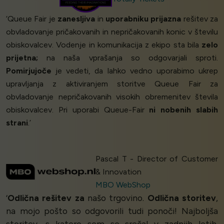
‘Queue Fair je
zanesljiva
in
uporabniku prijazna
rešitev za
obvladovanje pričakovanih in nepričakovanih konic v številu
obiskovalcev. Vodenje in komunikacija z ekipo sta bila
zelo
prijetna;
na naša vprašanja so odgovarjali sproti.
Pomirjujoče
je vedeti, da lahko vedno uporabimo ukrep
upravljanja z aktiviranjem storitve Queue Fair za
obvladovanje nepričakovanih visokih obremenitev števila
obiskovalcev. Pri uporabi Queue-Fair
ni nobenih slabih
strani
.’
Pascal T - Director of Customer
& Innovation
MBO WebShop
‘
Odlična rešitev za
našo trgovino.
Odlična storitev
,
na mojo pošto so odgovorili tudi ponoči! Najboljša
storitev, s katero sem se srečal v zadnjih letih.