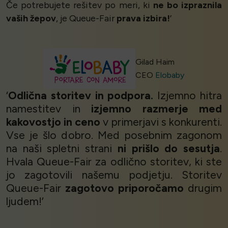
Če potrebujete rešitev po meri, ki
ne bo izpraznila
vaših žepov
, je Queue-Fair
prava izbira!
’
Gilad Haim
CEO
Elobaby
‘
Odlična storitev in podpora.
Izjemno hitra
namestitev in
izjemno razmerje med
kakovostjo in ceno
v primerjavi s konkurenti.
Vse je šlo dobro. Med posebnim zagonom
na naši spletni strani
ni prišlo do sesutja
.
Hvala Queue-Fair za odlično storitev, ki ste
jo zagotovili našemu podjetju. Storitev
Queue-Fair
zagotovo priporočamo
drugim
ljudem!’