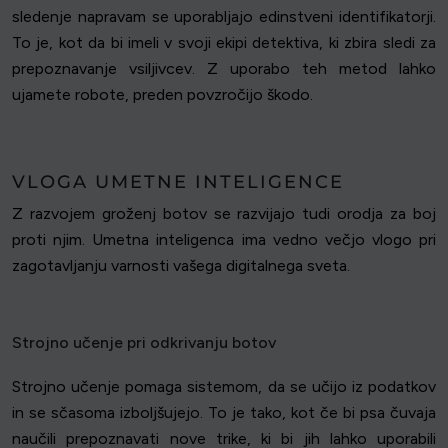
sledenje napravam se uporabljajo edinstveni identifikatorji.
To je, kot da bi imeli v svoji ekipi detektiva, ki zbira sledi za
prepoznavanje vsiljivcev. Z uporabo teh metod lahko
ujamete robote, preden povzročijo škodo.
VLOGA UMETNE INTELIGENCE
Z razvojem groženj botov se razvijajo tudi orodja za boj
proti njim. Umetna inteligenca ima vedno večjo vlogo pri
zagotavljanju varnosti vašega digitalnega sveta.
Strojno učenje pri odkrivanju botov
Strojno učenje pomaga sistemom, da se učijo iz podatkov
in se sčasoma izboljšujejo. To je tako, kot če bi psa čuvaja
naučili prepoznavati nove trike, ki bi jih lahko uporabili