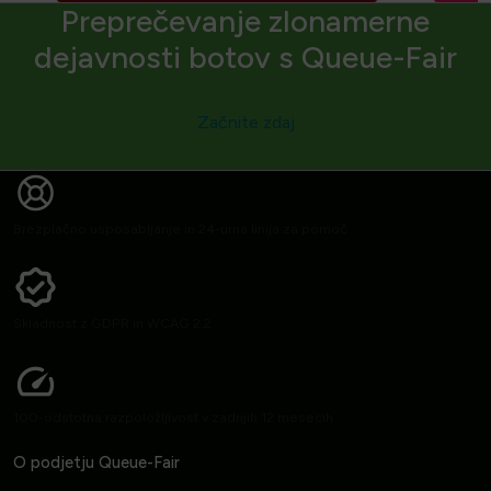
Preprečevanje zlonamerne
dejavnosti botov s Queue-Fair
Začnite zdaj
Brezplačno usposabljanje in 24-urna linija za pomoč
Skladnost z GDPR in WCAG 2.2
100-odstotna razpoložljivost v zadnjih 12 mesecih
O podjetju Queue-Fair