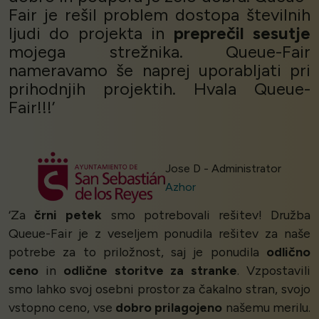
Fair je rešil problem dostopa številnih
ljudi do projekta in
preprečil sesutje
mojega strežnika. Queue-Fair
nameravamo še naprej uporabljati pri
prihodnjih projektih. Hvala Queue-
Fair!!!’
Jose D - Administrator
Azhor
‘Za
črni petek
smo potrebovali rešitev! Družba
Queue-Fair je z veseljem ponudila rešitev za naše
potrebe za to priložnost, saj je ponudila
odlično
ceno
in
odlične storitve za stranke
. Vzpostavili
smo lahko svoj osebni prostor za čakalno stran, svojo
vstopno ceno, vse
dobro prilagojeno
našemu merilu.