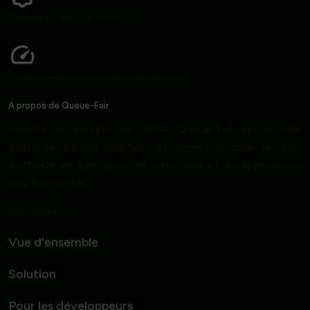
Conforme au GDPR et au WCAG 2.2
100% de disponibilité au cours des 12 derniers mois
A propos de Queue-Fair
Inventé et breveté en 2004, Queue-Fair est la salle
d'attente virtuelle originale, qui permet de gérer les files
d'attente en ligne pour les sites web et les applications
très fréquentés.
Nos services
Vue d'ensemble
Solution
Pour les développeurs