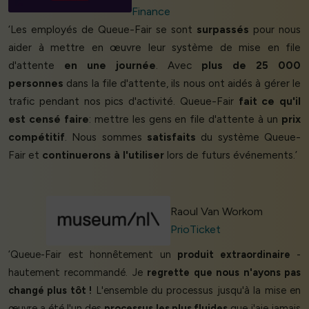
Finance
‘Les employés de Queue-Fair se sont
surpassés
pour nous
aider à mettre en œuvre leur système de mise en file
d'attente
en une journée
. Avec
plus de 25 000
personnes
dans la file d'attente, ils nous ont aidés à gérer le
trafic pendant nos pics d'activité. Queue-Fair
fait ce qu'il
est censé faire
: mettre les gens en file d'attente à un
prix
compétitif
. Nous sommes
satisfaits
du système Queue-
Fair et
continuerons à l'utiliser
lors de futurs événements.’
Raoul Van Workom
PrioTicket
‘Queue-Fair est honnêtement un
produit extraordinaire
-
hautement recommandé. Je
regrette que nous n'ayons pas
changé plus tôt !
L'ensemble du processus jusqu'à la mise en
œuvre a été l'un des
processus les plus fluides
que j'aie jamais