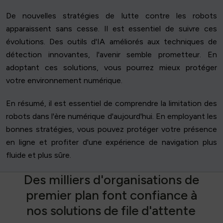
De nouvelles stratégies de lutte contre les robots
apparaissent sans cesse. Il est essentiel de suivre ces
évolutions. Des outils d'IA améliorés aux techniques de
détection innovantes, l'avenir semble prometteur. En
adoptant ces solutions, vous pourrez mieux protéger
votre environnement numérique.
En résumé, il est essentiel de comprendre la limitation des
robots dans l'ère numérique d'aujourd'hui. En employant les
bonnes stratégies, vous pouvez protéger votre présence
en ligne et profiter d'une expérience de navigation plus
fluide et plus sûre.
D
e
s
m
i
l
l
i
e
r
s
d
'
o
r
g
a
n
i
s
a
t
i
o
n
s
d
e
p
r
e
m
i
e
r
p
l
a
n
f
o
n
t
c
o
n
f
i
a
n
c
e
à
n
o
s
s
o
l
u
t
i
o
n
s
d
e
f
i
l
e
d
'
a
t
t
e
n
t
e