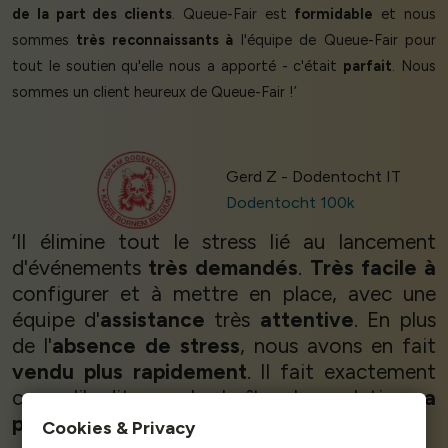
de la part des clients
. Queue-Fair est
formidable
et nous
sommes
très reconnaissants à
l'équipe de Queue-Fair pour
tout le soutien qu'elle nous a apporté - c'était
parfait
. Nous
sommes un client heureux de Queue-Fair !’
Gerd Z - Dodentocht IT
Dodentocht 100k
‘Il élimine tout le stress lié au lancement
d'événements
très demandés
.
Très facile à
configurer et à mettre en place, avec une
équipe d'
assistance
très
attentive
. En plus
de l'
absence de stress
, nous avons en fait
vendu plus rapidement
. Il fait exactement
ce qu'il dit sur la boîte. La solution
a
parfaitement fonctionné
.’
Cookies & Privacy