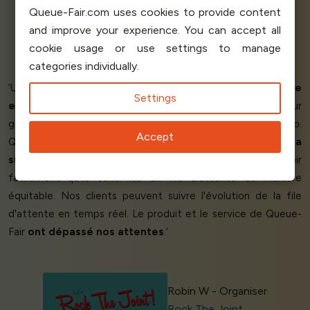
Queue-Fair.com uses cookies to provide content
and improve your experience. You can accept all
Vincent Walshe
cookie usage or use settings to manage
Ticketing Expert
Turitop
categories individually.
‘Un
produit superbe
soutenu par un
service clientèle
Settings
exceptionnel.
Queue-Fair a été la
solution parfaite
pour
gérer les pics de demande de billets sur notre site web.
Accept
Queue-Fair gère les pics de trafic web, aide à
éviter la
surcharge des serveurs
et permet à nos clients de voir
facilement qu'ils sont mis en file d'attente de manière
équitable. Nos clients peuvent suivre l'évolution de la file
d'attente en temps réel. Le produit et le service de Queue-
Fair
ont dépassé nos attentes
.’
Robin W - Organiser
Rock The Joint