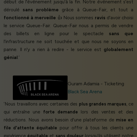
début de l'événement jusqu'à la fin. Notre événement s'est
déroulé
sans problème
grâce à Queue-Fair, et tout a
fonctionné à merveille
👍 Nous sommes
ravis
d'avoir choisi
le service Queue-Fair. Queue-Fair nous a permis de vendre
des billets en ligne pour le spectacle
sans que
l'infrastructure ne soit touchée et que nous ne soyons en
panne. Il n'y a rien à redire - le service est
globalement
génial
.’
Guram Adamia - Ticketing
Black Sea Arena
‘Nous travaillons avec certaines des
plus grandes marques
, ce
qui entraîne une
forte demande
lors des ventes et des
réductions. Nous avons besoin d'une plateforme de
mise en
file d'attente équitable
pour offrir à tous les clients une
expérience
équitable
et
sans douleur
lorsqu'ils utilisent notre