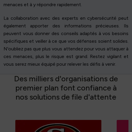
menaces et à y répondre rapidement.
La collaboration avec des experts en cybersécurité peut
également apporter des informations précieuses. Ils
peuvent vous donner des conseils adaptés à vos besoins
spécifiques et veiller à ce que vos défenses soient solides.
N'oubliez pas que plus vous attendez pour vous attaquer à
ces menaces, plus le risque est grand. Restez vigilant et
vous serez mieux équipé pour relever les défis à venir.
D
e
s
m
i
l
l
i
e
r
s
d
'
o
r
g
a
n
i
s
a
t
i
o
n
s
d
e
p
r
e
m
i
e
r
p
l
a
n
f
o
n
t
c
o
n
f
i
a
n
c
e
à
n
o
s
s
o
l
u
t
i
o
n
s
d
e
f
i
l
e
d
'
a
t
t
e
n
t
e