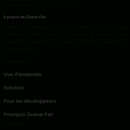
100% de disponibilité au cours des 12 derniers mois
A propos de Queue-Fair
Inventé et breveté en 2004, Queue-Fair est la salle
d'attente virtuelle originale, qui permet de gérer les files
d'attente en ligne pour les sites web et les applications
très fréquentés.
Nos services
Vue d'ensemble
Solution
Pour les développeurs
Pourquoi Queue-Fair
Liens utiles