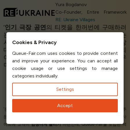
Yura Bogdanov
Co-Founder, Entire Framework
RE: Ukraine Villages
‘
인기 극장 공연
의 티켓을 한꺼번에 구매하려
는 사람들이 한꺼번에 몰리자, Queue-Fair는
서버를
보호하기
위해
완전히 브랜드화된
가상
Cookies & Privacy
대기실을 마련했습니다. 이 서비스를 찾게 되
Queue-Fair.com uses cookies to provide content
어
매우 기쁩
니다. 전체 컨셉과
유연성이
매우
and improve your experience. You can accept all
마음에 듭니다. 감사합니다, Queue-Fair!’
cookie usage or use settings to manage
categories individually.
Settings
Planet Art Theatre
Accept
‘온라인 스토어 오픈 당일의
스트레스를 줄였습니다
! 저희는 올해 주
문을 받던 날 새로운 웹사이트를 오픈했습니다. 론칭 당일에는 웹사
이트에 고객이
엄청나게 몰리기
마련인데, Queue-Fair를 도입한 덕