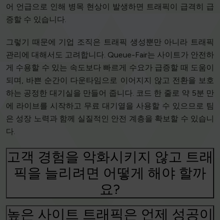
어 언급으로 인해 병목 현상이 발생하면 트래픽이 급격히 급
증할 수 있습니다.
그렇기 때문에 기업 조직은 트래픽 생성뿐만 아니라 트래픽
관리에 대해서도 고려합니다. Queue-Fair는 사이트가 안전하
게 수용할 수 있는 속도보다 빠르게 수요가 급증할 때 도움이
되며, 바쁜 순간이 다운타임으로 이어지지 않고 전환을 보호
하는 공정한 대기실을 만들어 줍니다. 코드 한 줄로 약 5분 만
에 라이브를 시작하고 무료 대기열을 사용할 수 있으므로 팀
은 성장 노력과 함께 실질적인 안전 계층을 확보할 수 있습니
다.
고객 경험을 악화시키지 않고 트래
픽을 늘리려면 어떻게 해야 할까
요?
높은 사이트 트래픽은 언제 성공이