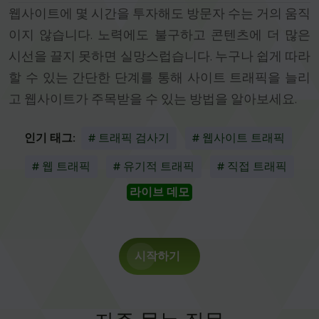
웹사이트에 몇 시간을 투자해도 방문자 수는 거의 움직
이지 않습니다. 노력에도 불구하고 콘텐츠에 더 많은
시선을 끌지 못하면 실망스럽습니다. 누구나 쉽게 따라
할 수 있는 간단한 단계를 통해 사이트 트래픽을 늘리
고 웹사이트가 주목받을 수 있는 방법을 알아보세요.
인기 태그:
# 트래픽 검사기
# 웹사이트 트래픽
# 웹 트래픽
# 유기적 트래픽
# 직접 트래픽
라이브 데모
시작하기