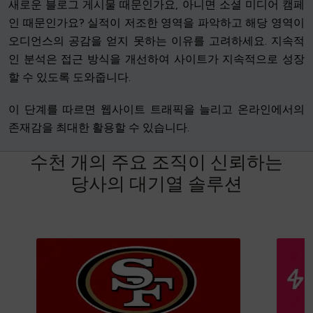
새로운 블로그 게시물 때문인가요, 아니면 소셜 미디어 캠페
인 때문인가요? 실적이 저조한 영역을 파악하고 해당 영역이
오디언스의 공감을 얻지 못하는 이유를 고려하세요. 지속적
인 분석은 접근 방식을 개선하여 사이트가 지속적으로 성장
할 수 있도록 도와줍니다.
이 단계를 따르면 웹사이트 트래픽을 늘리고 온라인에서의
존재감을 최대한 활용할 수 있습니다.
수
천
개
의
주
요
조
직
이
신
뢰
하
는
당
사
의
대
기
열
솔
루
션