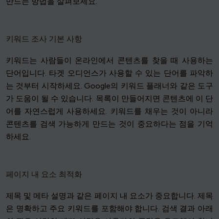
만드는 방법을 살펴보세요.
키워드 조사 기본 사항
키워드는 사람들이 온라인에서 콘텐츠를 찾을 때 사용하는
단어입니다. 타겟 오디언스가 사용할 수 있는 단어를 파악하
는 것부터 시작하세요. Google의 키워드 플래너와 같은 도구
가 도움이 될 수 있습니다. 목록이 만들어지면 콘텐츠에 이 단
어를 자연스럽게 사용하세요. 키워드를 채우는 것이 아니라
콘텐츠를 검색 가능하게 만드는 것이 중요하다는 점을 기억
하세요.
페이지 내 요소 최적화
제목 및 메타 설명과 같은 페이지 내 요소가 중요합니다. 제목
은 명확하고 주요 키워드를 포함해야 합니다. 검색 결과 아래