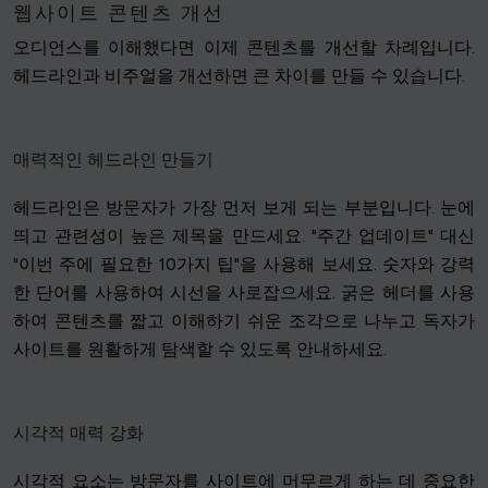
웹사이트 콘텐츠 개선
오디언스를 이해했다면 이제 콘텐츠를 개선할 차례입니다.
헤드라인과 비주얼을 개선하면 큰 차이를 만들 수 있습니다.
매력적인 헤드라인 만들기
헤드라인은 방문자가 가장 먼저 보게 되는 부분입니다. 눈에
띄고 관련성이 높은 제목을 만드세요. "주간 업데이트" 대신
"이번 주에 필요한 10가지 팁"을 사용해 보세요. 숫자와 강력
한 단어를 사용하여 시선을 사로잡으세요. 굵은 헤더를 사용
하여 콘텐츠를 짧고 이해하기 쉬운 조각으로 나누고 독자가
사이트를 원활하게 탐색할 수 있도록 안내하세요.
시각적 매력 강화
시각적 요소는 방문자를 사이트에 머무르게 하는 데 중요한