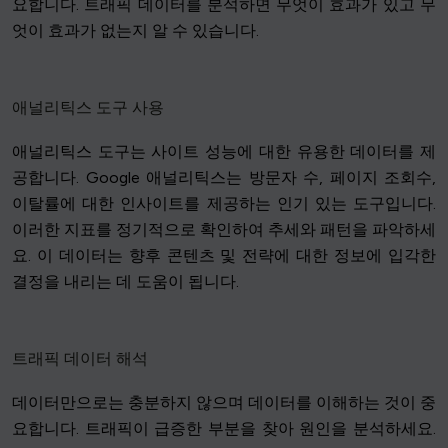
요합니다. 트래픽 데이터를 분석하면 무엇이 효과가 있고 무
엇이 효과가 없는지 알 수 있습니다.
애널리틱스 도구 사용
애널리틱스 도구는 사이트 성능에 대한 유용한 데이터를 제
공합니다. Google 애널리틱스는 방문자 수, 페이지 조회수,
이탈률에 대한 인사이트를 제공하는 인기 있는 도구입니다.
이러한 지표를 정기적으로 확인하여 추세와 패턴을 파악하세
요. 이 데이터는 향후 콘텐츠 및 전략에 대한 정보에 입각한
결정을 내리는 데 도움이 됩니다.
트래픽 데이터 해석
데이터만으로는 충분하지 않으며 데이터를 이해하는 것이 중
요합니다. 트래픽이 급증한 부분을 찾아 원인을 분석하세요.