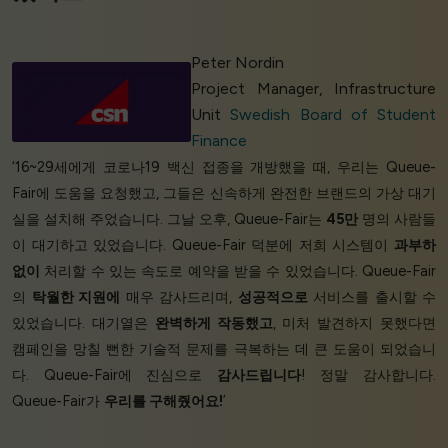
Peter Nordin
Project Manager, Infrastructure
Unit
Swedish Board of Student
Finance
‘16~29세에게 코로나19 백신 접종을 개방했을 때, 우리는 Queue-
Fair에 도움을 요청했고, 그들은 신속하게 완전한 브랜드의 가상 대기
실을 설치해 주었습니다. 그날 오후, Queue-Fair는
45만
명의 사람들
이 대기하고 있었습니다. Queue-Fair 덕분에 저희 시스템이
과부하
없이
처리할 수 있는 속도로 예약을 받을 수 있었습니다. Queue-Fair
의
탁월한 지원에
매우 감사드리며,
성공적으로
서비스를 출시할 수
있었습니다. 대기열은
완벽하게 작동했고
, 미처 발견하지 못했다면
캠페인을 망칠 뻔한 기술적 문제를 극복하는 데 큰 도움이 되었습니
다. Queue-Fair에 진심으로
감사드립니다
! 정말 감사합니다.
Queue-Fair가
우리를 구해줬어요!
’