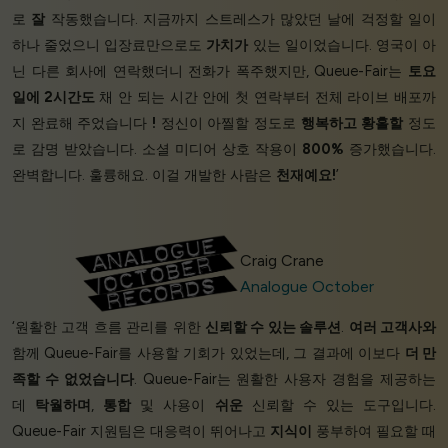
로
잘
작동했습니다. 지금까지 스트레스가 많았던 날에 걱정할 일이
하나 줄었으니 입장료만으로도
가치가
있는 일이었습니다. 영국이 아
닌 다른 회사에 연락했더니 전화가 폭주했지만, Queue-Fair는
토요
일에 2시간도
채 안 되는 시간 안에 첫 연락부터 전체 라이브 배포까
지 완료해 주었습니다
!
정신이 아찔할 정도로
행복하고
황홀할
정도
로 감명 받았습니다. 소셜 미디어 상호 작용이
800%
증가했습니다.
완벽합니다. 훌륭해요. 이걸 개발한 사람은
천재예요!
’
Craig Crane
Analogue October
‘원활한 고객 흐름 관리를 위한
신뢰할 수 있는 솔루션
.
여러 고객사와
함께 Queue-Fair를 사용할 기회가 있었는데, 그 결과에 이보다
더 만
족할 수 없었습니다
. Queue-Fair는 원활한 사용자 경험을 제공하는
데
탁월하며
,
통합
및 사용이
쉬운
신뢰할 수 있는 도구입니다.
Queue-Fair 지원팀은 대응력이 뛰어나고
지식이
풍부하여 필요할 때