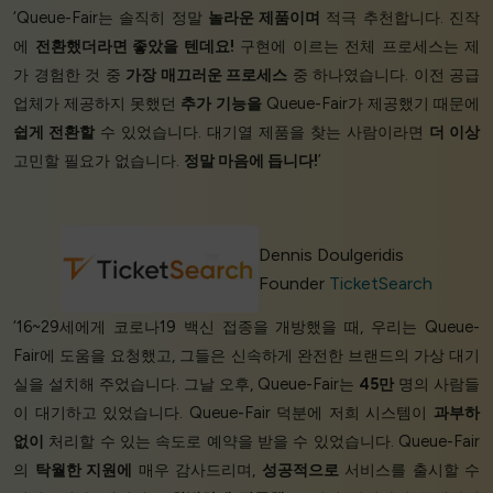
‘Queue-Fair는 솔직히 정말
놀라운 제품이며
적극 추천합니다. 진작
에
전환했더라면 좋았을 텐데요!
구현에 이르는 전체 프로세스는 제
가 경험한 것 중
가장 매끄러운 프로세스
중 하나였습니다. 이전 공급
업체가 제공하지 못했던
추가 기능을
Queue-Fair가 제공했기 때문에
쉽게 전환할
수 있었습니다. 대기열 제품을 찾는 사람이라면
더 이상
고민할 필요가 없습니다.
정말 마음에 듭니다!
’
Dennis Doulgeridis
Founder
TicketSearch
‘16~29세에게 코로나19 백신 접종을 개방했을 때, 우리는 Queue-
Fair에 도움을 요청했고, 그들은 신속하게 완전한 브랜드의 가상 대기
실을 설치해 주었습니다. 그날 오후, Queue-Fair는
45만
명의 사람들
이 대기하고 있었습니다. Queue-Fair 덕분에 저희 시스템이
과부하
없이
처리할 수 있는 속도로 예약을 받을 수 있었습니다. Queue-Fair
의
탁월한 지원에
매우 감사드리며,
성공적으로
서비스를 출시할 수