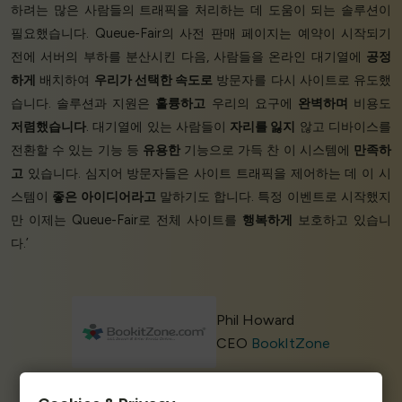
하려는 많은 사람들의 트래픽을 처리하는 데 도움이 되는 솔루션이
필요했습니다. Queue-Fair의 사전 판매 페이지는 예약이 시작되기
전에 서버의 부하를 분산시킨 다음, 사람들을 온라인 대기열에
공정
하게
배치하여
우리가 선택한 속도로
방문자를 다시 사이트로 유도했
습니다. 솔루션과 지원은
훌륭하고
우리의 요구에
완벽하며
비용도
저렴했습니다
. 대기열에 있는 사람들이
자리를 잃지
않고 디바이스를
전환할 수 있는 기능 등
유용한
기능으로 가득 찬 이 시스템에
만족하
고
있습니다. 심지어 방문자들은 사이트 트래픽을 제어하는 데 이 시
스템이
좋은 아이디어라고
말하기도 합니다. 특정 이벤트로 시작했지
만 이제는 Queue-Fair로 전체 사이트를
행복하게
보호하고 있습니
다.’
Phil Howard
CEO
BookItZone