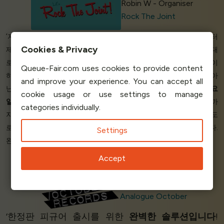
Robin W - Organiser
Rock The Joint
‘저는 모든 것이 제대로
작동할
때를 좋아합니다. 모든 것이 처음부터
Cookies & Privacy
제대로 작동해야 하는데, Queue-Fair는 그랬어요
!
저희가 원했던 대
로
잘
작동했습니다. 지금까지 스트레스가 많았던 날에 걱정할 일이
Queue-Fair.com uses cookies to provide content
하나 줄었으니 입장료만으로도
가치가
있는 일이었습니다. 영국이 아
and improve your experience. You can accept all
닌 다른 회사에 연락했더니 전화가 폭주했지만, Queue-Fair는
토요
cookie usage or use settings to manage
일에 2시간도
채 안 되는 시간 안에 첫 연락부터 전체 라이브 배포까
categories individually.
지 완료해 주었습니다
!
정신이 아찔할 정도로
행복하고
황홀할
정도
로 감명 받았습니다. 소셜 미디어 상호 작용이
800%
증가했습니다.
Settings
완벽합니다. 훌륭해요. 이걸 개발한 사람은
천재예요!
’
Accept
Craig Crane
Analogue October
‘한정판 피규어 출시를 위한
완벽한 솔루션입니다
!