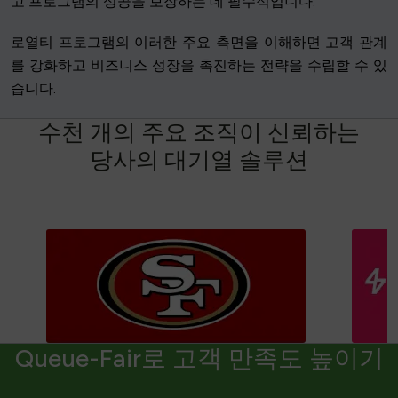
고 프로그램의 성공을 보장하는 데 필수적입니다.
로열티 프로그램의 이러한 주요 측면을 이해하면 고객 관계
를 강화하고 비즈니스 성장을 촉진하는 전략을 수립할 수 있
습니다.
수
천
개
의
주
요
조
직
이
신
뢰
하
는
당
사
의
대
기
열
솔
루
션
Queue-Fair로 고객 만족도 높이기