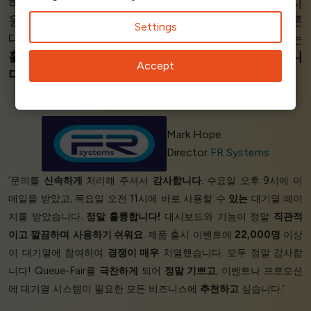
하고 문제를 해결하는 데 도움이 됩니다. 설정 중 지
원과
사용 편의성이
가장 마음에 들었습니다. 다른
Settings
대기열 제공업체에 비해
뛰어난 지원을
제공하는
훌륭한
대안이기 때문에 Queue-Fair를
추천합니
Accept
다
.’
Mark Hope
Director
FR Systems
‘문의를
신속하게
처리해 주셔서
감사합니다
. 수요일 오후 9시에 이
메일을 받았고, 목요일 오전 11시에 바로 사용할 수
있는
대기열 페이
지를 받았습니다.
정말 훌륭합니다!
대시보드와 기능이 정말
직관적
이고
깔끔하며
사용하기 쉬워요
. 제품 출시 이벤트에
22,000명
이상
이 대기열에 참여하여
경쟁이 매우
치열했습니다. 모두 정말 감사합
니다! Queue-Fair를
극찬하게
되어
정말 기쁘고
, 이벤트나 프로모션
에 대기열 시스템이 필요한 모든 비즈니스에
추천하고
싶습니다.’