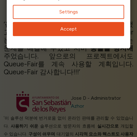
Sam Hiscocks
Settings
Creative Director
Olly's Olly's
‘
훌륭해요!!!
Queue-Fair는 매우 잘 작동했
Accept
고 지원도 매우 훌륭했습니다. Queue-Fair
는 많은 사람들이 프로젝트에 액세스하는
문제를 해결해 주었고 서버
충돌을 방지해
주었습니다. 앞으로의 프로젝트에서도
Queue-Fair를 계속 사용할 계획입니다.
Queue-Fair 감사합니다!!!’
Jose D - Administrator
Azhor
‘이 솔루션 덕분에 번거로움 없이 온라인 판매를 관리할 수 있었습니
다.
사용하기 쉬운
솔루션으로 방문자의 흐름에
실시간으로
개입할
수 있습니다.
구성이 쉬우며
대기열의
시각적 요소와 텍스트도 사용자