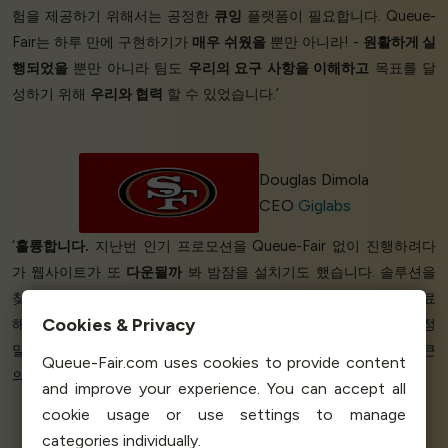
험을 제공하기 위해서는 공정한
큐잉
플랫폼이 필요합니다. Queue-
Fair는 하루 만에 구현하기가
매우 쉬웠을
뿐만 아니라! -
원활하게 실
행되었을
뿐만 아니라 팀도
우리의 요구 사항을 이해하고
목표를 달
성하기 위해
우리와 협력
할 수 있었습니다.’
Douglas Dimola
CEO
Giglabs
‘
훌륭합니다.
지난번 인기 프로모션을 Queue-Fair 없이 진행하려다
가 웹사이트가 또
다운될까
봐 밤잠을 설치기도 했습니다. 솔루션을
찾게 되어 정말
기쁩니다
.
하루도
안 되는 시간 내에 이 설정을 완료
Cookies & Privacy
해 주시고
완벽하게 작동해
주셔서 정말 감사합니다. 굉장하네요. 정
말 잘됐네요. 황금입니다. 다시 한 번 감사드립니다. 제게는 정말 큰
Queue-Fair.com uses cookies to provide content
의미가 있습니다. 오늘 밤 푹
잘
수 있을 것 같아요.
전설적이야
’
and improve your experience. You can accept all
cookie usage or use settings to manage
categories individually.