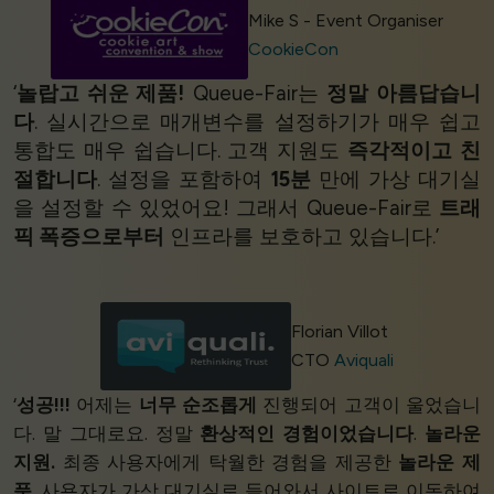
Mike S - Event Organiser
CookieCon
‘
놀랍고 쉬운 제품!
Queue-Fair는
정말 아름답습니
다
. 실시간으로 매개변수를 설정하기가 매우 쉽고
통합도 매우 쉽습니다. 고객 지원도
즉각적이고
친
절합니다
. 설정을 포함하여
15분
만에 가상 대기실
을 설정할 수 있었어요! 그래서 Queue-Fair로
트래
픽 폭증으로부터
인프라를 보호하고 있습니다.’
Florian Villot
CTO
Aviquali
‘
성공!!!
어제는
너무 순조롭게
진행되어 고객이 울었습니
다. 말 그대로요. 정말
환상적인 경험이었습니다
.
놀라운
지원.
최종 사용자에게 탁월한 경험을 제공한
놀라운 제
품
. 사용자가 가상 대기실로 들어와서 사이트로 이동하여