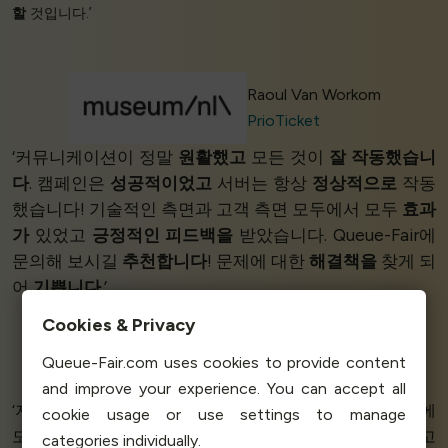
할
것입니다.’
Raoul Van Workom
PrioTicket
‘커뮤니케이션이 정말
원활했고
모든 것이
잘 작동했습니
다
. 캠페인은
성공적이었고
서버는 항상
정상적으로
작동
했습니다! 기술적인 측면과 고객 측면 모두에서 모두
효과
가
있었고
긍정적인 피드백을
받았습니다. Queue-Fair에
문의해 보시길
추천합니다
! 문제에 대한
해결책을
찾게 되
어
기쁩니다
.’
Cookies & Privacy
Riho Maisa
Queue-Fair.com uses cookies to provide content
CEO
Veebipoed
and improve your experience. You can accept all
‘저희 가게를 위한
완벽한 솔루션입니다
.
완벽한 서비스
, 밤에
cookie usage or use settings to manage
도 제 메일에 답장해 주었어요! 지난 몇 년 동안 경험한 최고
categories individually.