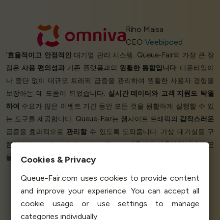
Riho Maisa
CEO
Veebipoed
‘
효율적이고
안정적인
대기열 관리 시스템. Queue-Fair의 가장 큰 장
점은
사용 편의성과
기존 플랫폼과의
원활한 통합입니다
. 다운타임이
나 중단 없이 대규모 트래픽 급증을 관리하여 원활한 사용자 경험을
보장하는 데 도움이 되었습니다.
실시간 데이터와
고객 지원도
탁월
하여
수요가 많은 이벤트 기간 동안 모든 것을 원활하게 실행할 수 있
는 도구를 제공합니다. Queue-Fair는 웹사이트 트래픽의
갑작스러운
급증을 효과적으로
관리할
수 있도록 도와줍니다. 가상 대기실을 구
현함으로써 수요가 많은 이벤트 중에도
사용자가 다운타임이나
지연
을
경험하지
않도록 보장할 수 있습니다.’
Cookies & Privacy
Queue-Fair.com uses cookies to provide content
and improve your experience. You can accept all
Elton M - CEO & Founder
cookie usage or use settings to manage
Essencia
categories individually.