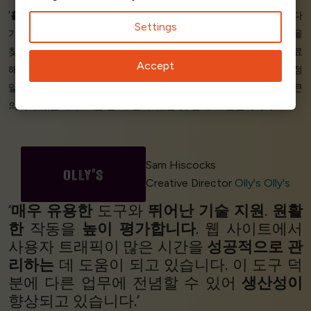
‘
훌륭합니다.
지난번 인기 프로모션을 Queue-Fair 없이 진행하려다
Settings
가 웹사이트가 또
다운될까
봐 밤잠을 설치기도 했습니다. 솔루션을
찾게 되어 정말
기쁩니다
.
하루도
안 되는 시간 내에 이 설정을 완료
Accept
해 주시고
완벽하게 작동해
주셔서 정말 감사합니다. 굉장하네요. 정
말 잘됐네요. 황금입니다. 다시 한 번 감사드립니다. 제게는 정말 큰
의미가 있습니다. 오늘 밤 푹
잘
수 있을 것 같아요.
전설적이야
’
Sam Hiscocks
Creative Director
Olly's Olly's
‘
매우 유용한
도구와
뛰어난 기술 지원
.
원활
한
작동을
높이 평가합니다
. 웹 사이트에서
사용자 트래픽이 많은 시간을
성공적으로 관
리하는
데 도움이 되고 있습니다. 이 도구 덕
분에 다른 업무에 전념할 수 있어
생산성이
향상되고 있습니다.’