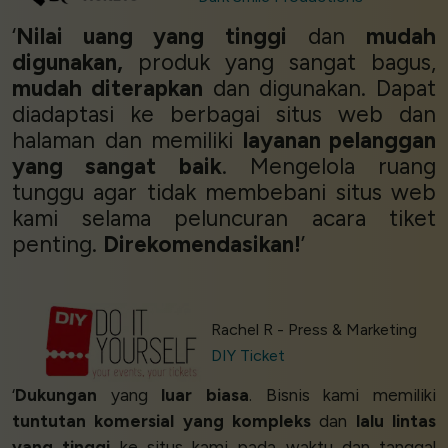
‘
Nilai uang yang tinggi
dan
mudah
digunakan,
produk yang sangat bagus,
mudah diterapkan
dan digunakan. Dapat
diadaptasi ke berbagai situs web dan
halaman dan memiliki
layanan pelanggan
yang sangat baik
. Mengelola ruang
tunggu agar tidak membebani situs web
kami selama peluncuran acara tiket
penting.
Direkomendasikan!
’
Rachel R - Press & Marketing
DIY Ticket
‘
Dukungan
yang
luar biasa
. Bisnis kami memiliki
tuntutan komersial yang kompleks
dan
lalu lintas
yang tinggi
ke situs kami pada waktu dan tanggal