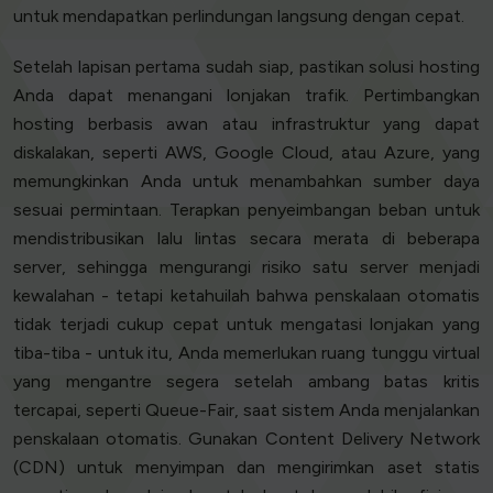
untuk mendapatkan perlindungan langsung dengan cepat.
Setelah lapisan pertama sudah siap, pastikan solusi hosting
Anda dapat menangani lonjakan trafik. Pertimbangkan
hosting berbasis awan atau infrastruktur yang dapat
diskalakan, seperti AWS, Google Cloud, atau Azure, yang
memungkinkan Anda untuk menambahkan sumber daya
sesuai permintaan. Terapkan penyeimbangan beban untuk
mendistribusikan lalu lintas secara merata di beberapa
server, sehingga mengurangi risiko satu server menjadi
kewalahan - tetapi ketahuilah bahwa penskalaan otomatis
tidak terjadi cukup cepat untuk mengatasi lonjakan yang
tiba-tiba - untuk itu, Anda memerlukan ruang tunggu virtual
yang mengantre segera setelah ambang batas kritis
tercapai, seperti Queue-Fair, saat sistem Anda menjalankan
penskalaan otomatis. Gunakan Content Delivery Network
(CDN) untuk menyimpan dan mengirimkan aset statis