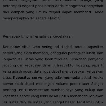
berdampak negatif pada bisnis Anda. Mengetahui penyebab
dan dampak yang umum terjadi dapat membantu Anda
mempersiapkan diri secara efektif.
Penyebab Umum Terjadinya Kecelakaan
Kerusakan situs web sering kali terjadi karena kapasitas
server yang tidak memadai, gangguan perangkat lunak, dan
lonjakan lalu lintas yang tidak terduga. Kesalahan penyedia
hosting dan kegagalan dalam infrastruktur hosting, seperti
yang ada di pusat data, juga dapat menyebabkan kerusakan
situs.
Kapasitas server
yang tidak
memadai
adalah ketika
server tidak dapat menangani volume permintaan. Sangat
penting untuk memastikan sumber daya yang cukup dan
kapasitas server yang lebih besar untuk menangani lonjakan
lalu lintas dan lalu lintas yang sangat besar, terutama untuk