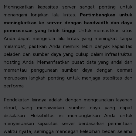
Meningkatkan kapasitas server sangat penting untuk
menangani lonjakan lalu lintas.
Pertimbangkan untuk
meningkatkan ke server dengan bandwidth dan daya
pemrosesan yang lebih tinggi
. Untuk memastikan situs
Anda dapat mengelola lalu lintas yang meningkat tanpa
melambat, pastikan Anda memiliki lebih banyak kapasitas
peladen dan sumber daya yang cukup dalam infrastruktur
hosting Anda. Memanfaatkan pusat data yang andal dan
memantau penggunaan sumber daya dengan cermat
merupakan langkah penting untuk menjaga stabilitas dan
performa.
Pendekatan lainnya adalah dengan menggunakan layanan
cloud, yang menawarkan sumber daya yang dapat
diskalakan. Fleksibilitas ini memungkinkan Anda untuk
menyesuaikan kapasitas server berdasarkan permintaan
waktu nyata, sehingga mencegah kelebihan beban selama