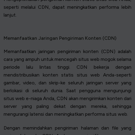
seperti melalui CDN, dapat meningkatkan performa lebih
lanjut.
Memanfaatkan Jaringan Pengiriman Konten (CDN)
Memanfaatkan jaringan pengiriman konten (CDN) adalah
cara yang ampuh untuk mencegah situs web mogok selama
periode lalu lintas tinggi. CDN bekerja dengan
mendistribusikan konten statis situs web Anda-seperti
gambar, video, dan skrip-ke seluruh jaringan server yang
berlokasi di seluruh dunia. Saat pengguna mengunjungi
situs web e-niaga Anda, CDN akan mengirimkan konten dari
server yang paling dekat dengan mereka, sehingga
mengurangi latensi dan meningkatkan performa situs web.
Dengan memindahkan pengiriman halaman dan file yang