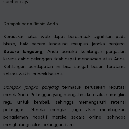
sumber daya.
Dampak pada Bisnis Anda
Kerusakan situs web dapat berdampak signifikan pada
bisnis, baik secara langsung maupun jangka panjang.
Secara langsung
, Anda berisiko kehilangan penjualan
karena calon pelanggan tidak dapat mengakses situs Anda.
Kehilangan pendapatan ini bisa sangat besar, terutama
selama waktu puncak belanja.
Dampak jangka panjang
termasuk kerusakan reputasi
merek Anda. Pelanggan yang mengalami kerusakan mungkin
ragu untuk kembali, sehingga memengaruhi retensi
pelanggan. Mereka mungkin juga akan membagikan
pengalaman negatif mereka secara online, sehingga
menghalangi calon pelanggan baru.