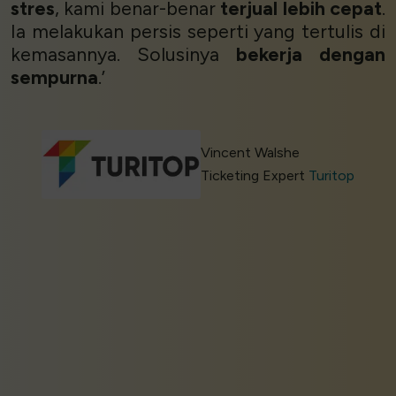
stres
, kami benar-benar
terjual lebih cepat
.
Ia melakukan persis seperti yang tertulis di
kemasannya. Solusinya
bekerja dengan
sempurna
.’
Vincent Walshe
Ticketing Expert
Turitop