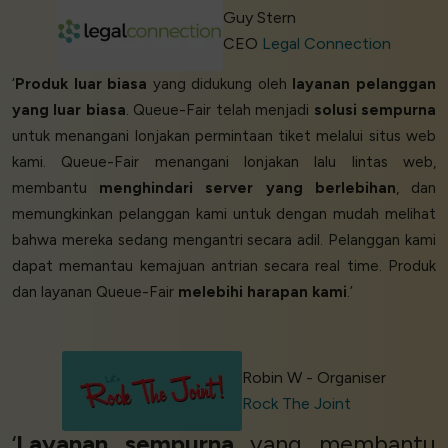
Guy Stern
CEO
Legal Connection
‘
Produk luar biasa
yang didukung oleh
layanan pelanggan
yang luar biasa
. Queue-Fair telah menjadi
solusi sempurna
untuk menangani lonjakan permintaan tiket melalui situs web
kami. Queue-Fair menangani lonjakan lalu lintas web,
membantu
menghindari server yang berlebihan
, dan
memungkinkan pelanggan kami untuk dengan mudah melihat
bahwa mereka sedang mengantri secara adil. Pelanggan kami
dapat memantau kemajuan antrian secara real time. Produk
dan layanan Queue-Fair
melebihi harapan kami
.’
Robin W - Organiser
Rock The Joint
‘
Layanan sempurna
yang membantu