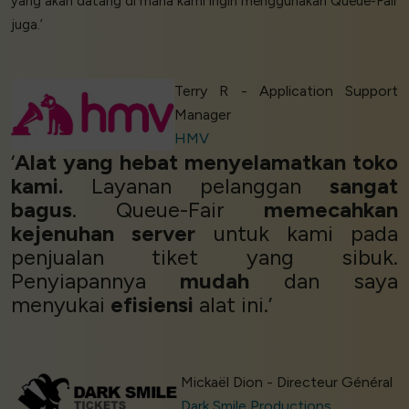
yang akan datang di mana kami ingin menggunakan Queue-Fair
juga.’
Terry R - Application Support
Manager
HMV
‘
Alat yang hebat menyelamatkan toko
kami.
Layanan pelanggan
sangat
bagus
. Queue-Fair
memecahkan
kejenuhan server
untuk kami pada
penjualan tiket yang sibuk.
Penyiapannya
mudah
dan saya
menyukai
efisiensi
alat ini.’
Mickaël Dion - Directeur Général
Dark Smile Productions