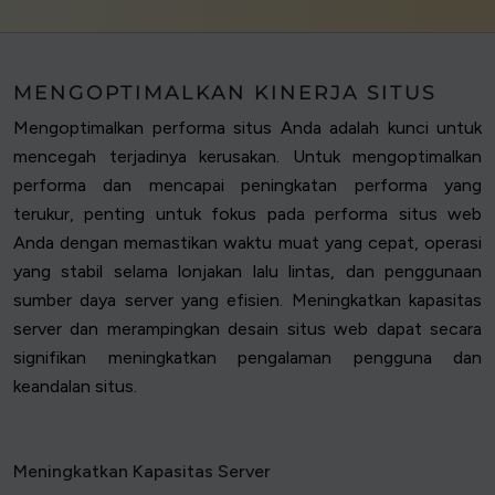
MENGOPTIMALKAN KINERJA SITUS
Mengoptimalkan performa situs Anda adalah kunci untuk
mencegah terjadinya kerusakan. Untuk mengoptimalkan
performa dan mencapai peningkatan performa yang
terukur, penting untuk fokus pada performa situs web
Anda dengan memastikan waktu muat yang cepat, operasi
yang stabil selama lonjakan lalu lintas, dan penggunaan
sumber daya server yang efisien. Meningkatkan kapasitas
server dan merampingkan desain situs web dapat secara
signifikan meningkatkan pengalaman pengguna dan
keandalan situs.
Meningkatkan Kapasitas Server