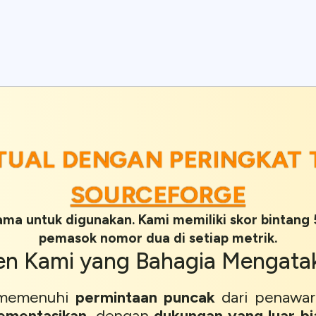
TUAL DENGAN PERINGKAT T
SOURCEFORGE
ama untuk digunakan. Kami memiliki skor bintang
pemasok nomor dua di setiap metrik.
ien
Kami yang
Bahagia
Mengata
t memenuhi
permintaan puncak
dari penawar
ementasikan
, dengan
dukungan yang luar bi