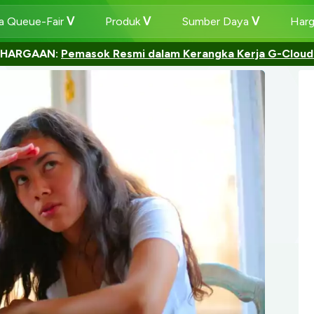
 Queue-Fair
Produk
Sumber Daya
Har
GHARGAAN:
Pemasok Resmi dalam Kerangka Kerja G-Cloud 