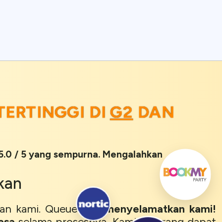
ERTINGGI DI
G2
DAN
 5.0 / 5 yang sempurna. Mengalahkan
kan
an kami. Queue-Fair
menyelamatkan kami!
asa
selama prosesnya. Kami sekarang dapat