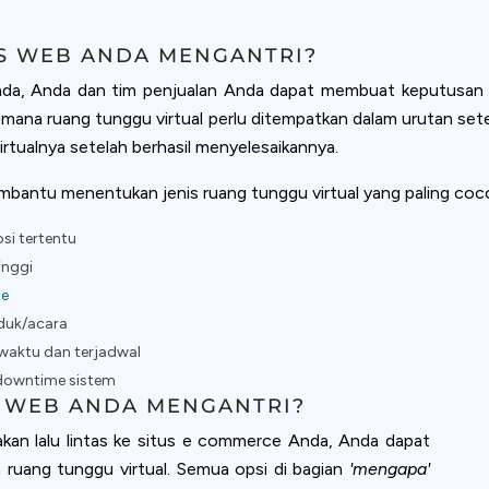
ookie usage or use settings to manage categories individually.
S WEB ANDA MENGANTRI?
Settings
Accept
, Anda dan tim penjualan Anda dapat membuat keputusan ya
i mana ruang tunggu virtual perlu ditempatkan dalam urutan sete
rtualnya setelah berhasil menyelesaikannya.
bantu menentukan jenis ruang tunggu virtual yang paling coco
si tertentu
inggi
ce
duk/acara
 waktu dan terjadwal
 downtime sistem
 WEB ANDA MENGANTRI?
akan lalu lintas ke situs e commerce Anda, Anda dapat
 ruang tunggu virtual. Semua opsi di bagian
'mengapa'