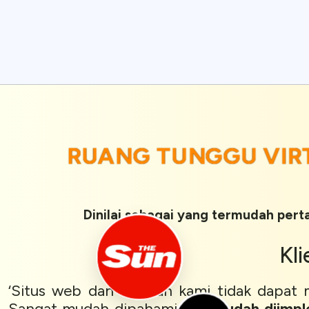
RUANG TUNGGU VIR
Dinilai sebagai yang termudah pert
Kl
‘Situs web dan layanan kami tidak dapa
Sangat mudah dipahami dan
mudah diimpl