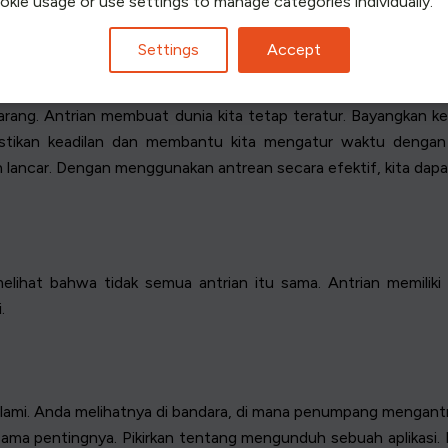
ookie usage or use settings to manage categories individually.
hingga perwakilan tersedia.
Settings
Accept
u barang. Antrian membuat dunia kita tetap teratur. Bayangkan
astikan keadilan dan membantu kita mengatur waktu dengan l
lancar. Dengan menggunakan antrean secara efektif, kita dapat
elihat bahwa tidak semua antrian itu sama. Antrian memili
.
alami. Anda melihatnya di bandara, di mana penumpang mengantre 
etapi sama pentingnya. Pikirkan tentang mengunduh sebuah aplika