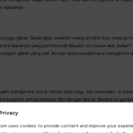
ar-dasarnya.
nunggu giliran. Bayangkan sederet orang di halte bus, masing
ntre biasanya yang pertama kali dilayani. Ini masuk akal, buk
dapat giliran yang adil. Antrian bisa sesederhana mengantre d
gkin mengantre untuk minum kopi pagi, dan kemudian, di bank. D
a mengantri untuk memuat film dengan lancar. Berikut ini gamba
Privacy
ah menjadi hijau.
om uses cookies to provide content and improve your experi