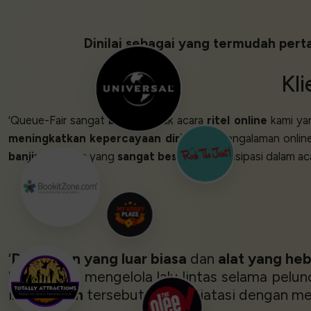
Dinilai sebagai yang termudah pert
Kl
‘Queue-Fair sangat
bagus
untuk acara
ritel online
kami y
meningkatkan kepercayaan diri
untuk pengalaman online
banjir
lalu lintas yang
sangat besar
dan partisipasi dalam aca
‘
Dukungan yang luar biasa
dan
alat yang he
kami untuk mengelola lalu lintas selama pelu
ini
masalah
tersebut dapat diatasi dengan me