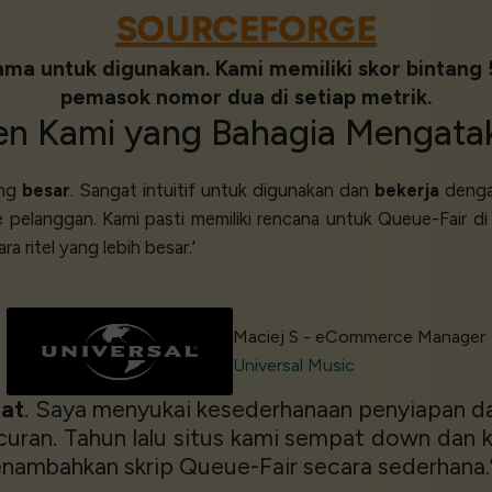
SOURCEFORGE
ama untuk digunakan. Kami memiliki skor bintang
pemasok nomor dua di setiap metrik.
ien
Kami yang
Bahagia
Mengata
ang
besar
. Sangat intuitif untuk digunakan dan
bekerja
denga
 pelanggan. Kami pasti memiliki rencana untuk Queue-Fair d
ra ritel yang lebih besar.’
Maciej S - eCommerce Manager
Universal Music
bat
. Saya menyukai kesederhanaan penyiapan 
ncuran. Tahun lalu situs kami sempat down dan
nambahkan skrip Queue-Fair secara sederhana.