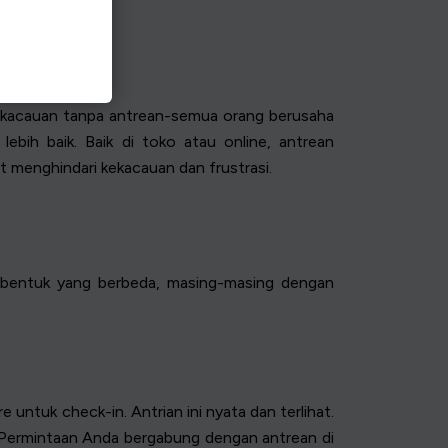
 kekacauan tanpa antrean-semua orang berusaha
ebih baik. Baik di toko atau online, antrean
 menghindari kekacauan dan frustrasi.
ki bentuk yang berbeda, masing-masing dengan
untuk check-in. Antrian ini nyata dan terlihat.
si. Permintaan Anda bergabung dengan antrean di