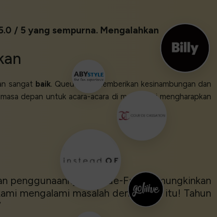
 5.0 / 5 yang sempurna. Mengalahkan
kan
n sangat
baik
. Queue-Fair memberikan kesinambungan dan
i masa depan untuk acara-acara di mana kami mengharapkan
dan penggunaannya. Queue-Fair memungkinkan
 kami mengalami masalah dengan hal itu! Tahun
’