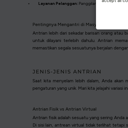
accept all c
Layanan Pelanggan:
Panggilan akan diantrekan 
Pentingnya Mengantri di Masyarakat
Antrian lebih dari sekadar barisan orang ata
untuk dilayani terlebih dahulu. Antrian mem
memastikan segala sesuatunya berjalan dengan 
JENIS-JENIS ANTRIAN
Saat kita menyelam lebih dalam, Anda akan m
pengaturan yang unik. Mari kita jelajahi variasi ini
Antrian Fisik vs Antrian Virtual
Antrian fisik adalah sesuatu yang sering Anda 
Di sisi lain, antrean virtual tidak terlihat t