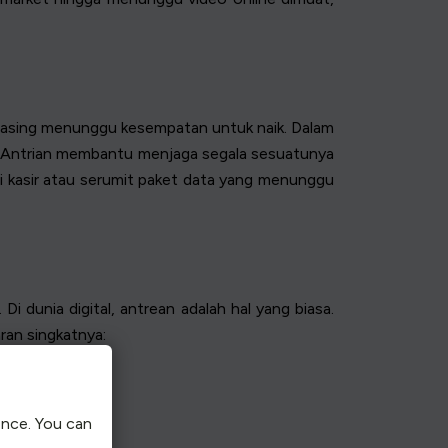
-masing menunggu kesempatan untuk naik. Dalam
an? Antrian membantu menjaga segala sesuatunya
i kasir atau serumit paket data yang menunggu
i dunia digital, antrean adalah hal yang biasa.
ran singkatnya:
ence. You can