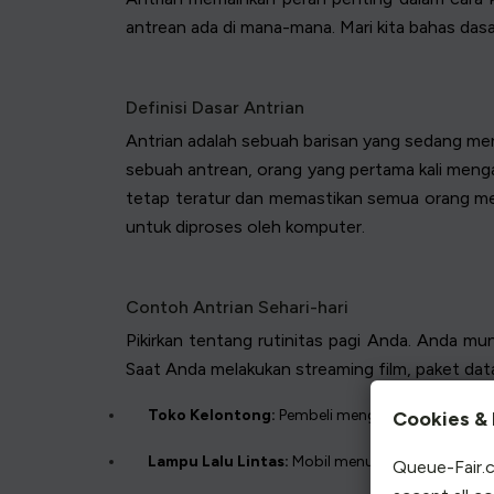
antrean ada di mana-mana. Mari kita bahas das
Definisi Dasar Antrian
Antrian adalah sebuah barisan yang sedang me
sebuah antrean, orang yang pertama kali menga
tetap teratur dan memastikan semua orang men
untuk diproses oleh komputer.
Contoh Antrian Sehari-hari
Pikirkan tentang rutinitas pagi Anda. Anda mun
Saat Anda melakukan streaming film, paket dat
Toko Kelontong:
Pembeli mengantre di kasir
.
Cookies & 
Lampu Lalu Lintas:
Mobil menunggu lampu berub
Queue-Fair.c