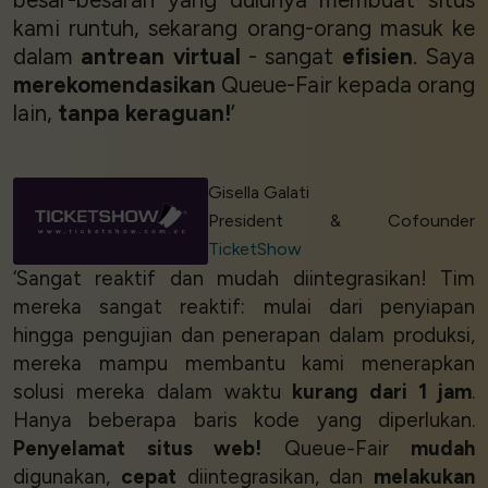
kami runtuh, sekarang orang-orang masuk ke
dalam
antrean virtual
- sangat
efisien
. Saya
merekomendasikan
Queue-Fair kepada orang
lain,
tanpa keraguan!
’
Gisella Galati
President & Cofounder
TicketShow
‘Sangat reaktif dan mudah diintegrasikan! Tim
mereka sangat reaktif: mulai dari penyiapan
hingga pengujian dan penerapan dalam produksi,
mereka mampu membantu kami menerapkan
solusi mereka dalam waktu
kurang dari 1 jam
.
Hanya beberapa baris kode yang diperlukan.
Penyelamat situs web!
Queue-Fair
mudah
digunakan,
cepat
diintegrasikan, dan
melakukan