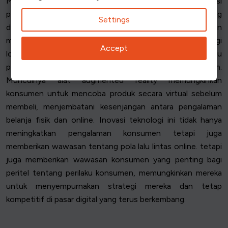
Monday. Integrasi kecerdasan buatan semakin merevolusi
pengalaman berbelanja, menawarkan rekomendasi yang
Settings
dipersonalisasi dan menyederhanakan layanan pelanggan
melalui chatbot. Selain itu, peningkatan dalam teknologi
Accept
logistik dan rantai pasokan telah mengurangi waktu
pengiriman, sehingga meningkatkan kepuasan pelanggan.
Munculnya alat augmented reality memungkinkan
konsumen untuk mencoba produk secara virtual sebelum
membeli, menjembatani kesenjangan antara pengalaman
belanja fisik dan online. Inovasi teknologi ini tidak hanya
meningkatkan pengalaman konsumen tetapi juga
memberikan wawasan tentang pola lalu lintas online. tetapi
juga memberikan wawasan konsumen yang penting bagi
peritel tentang perilaku konsumen, memungkinkan mereka
untuk menyempurnakan strategi mereka dan tetap
kompetitif di pasar digital yang terus berkembang.