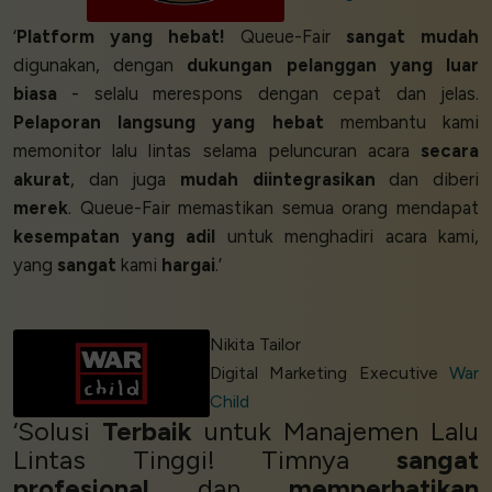
‘
Platform yang hebat!
Queue-Fair
sangat mudah
digunakan, dengan
dukungan pelanggan yang luar
biasa
- selalu merespons dengan cepat dan jelas.
Pelaporan langsung yang hebat
membantu kami
memonitor lalu lintas selama peluncuran acara
secara
akurat
, dan juga
mudah diintegrasikan
dan diberi
merek
. Queue-Fair memastikan semua orang mendapat
kesempatan yang adil
untuk menghadiri acara kami,
yang
sangat
kami
hargai
.’
Nikita Tailor
Digital Marketing Executive
War
Child
‘Solusi
Terbaik
untuk Manajemen Lalu
Lintas Tinggi! Timnya
sangat
profesional
dan
memperhatikan