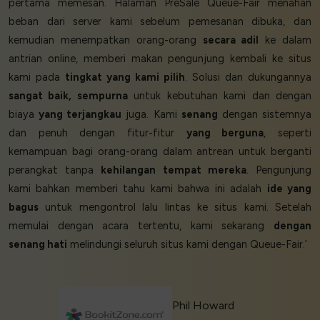
pertama memesan. Halaman PreSale Queue-Fair menahan
beban dari server kami sebelum pemesanan dibuka, dan
kemudian menempatkan orang-orang
secara adil
ke dalam
antrian online, memberi makan pengunjung kembali ke situs
kami pada
tingkat yang kami pilih
. Solusi dan dukungannya
sangat baik, sempurna
untuk kebutuhan kami dan dengan
biaya
yang terjangkau
juga. Kami
senang
dengan sistemnya
dan penuh dengan fitur-fitur
yang berguna
, seperti
kemampuan bagi orang-orang dalam antrean untuk berganti
perangkat tanpa
kehilangan tempat mereka
. Pengunjung
kami bahkan memberi tahu kami bahwa ini adalah
ide yang
bagus
untuk mengontrol lalu lintas ke situs kami. Setelah
memulai dengan acara tertentu, kami sekarang
dengan
senang hati
melindungi seluruh situs kami dengan Queue-Fair.’
Phil Howard