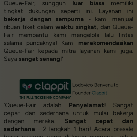
Queue-Fair, sungguh
luar biasa
memiliki
tingkat dukungan seperti ini. Layanan ini
bekerja dengan sempurna
- kami menjual
ribuan tiket dalam
waktu singkat
, dan Queue-
Fair membantu kami mengelola lalu lintas
selama puncaknya! Kami
merekomendasikan
Queue-Fair kepada mitra layanan kami juga.
Saya
sangat senang
!’
Lodovico Benvenuto
Founder
Clappit
‘Queue-Fair adalah
Penyelamat!
Sangat
cepat dan sederhana untuk mulai bekerja
dengan mereka.
Sangat cepat dan
sederhana
- 2 langkah 1 hari! Acara presale
besar-besaran yang dulunya membuat situs