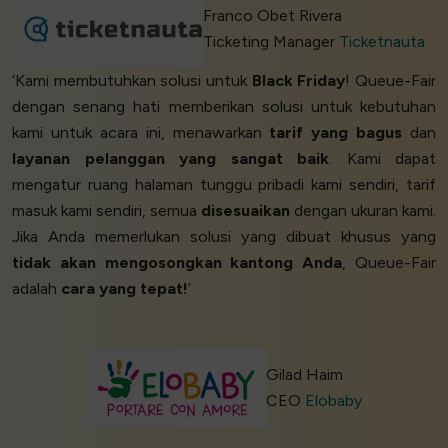
Franco Obet Rivera
Ticketing Manager
Ticketnauta
‘Kami membutuhkan solusi untuk
Black Friday
! Queue-Fair
dengan senang hati memberikan solusi untuk kebutuhan
kami untuk acara ini, menawarkan
tarif yang bagus
dan
layanan pelanggan yang sangat baik
. Kami dapat
mengatur ruang halaman tunggu pribadi kami sendiri, tarif
masuk kami sendiri, semua
disesuaikan
dengan ukuran kami.
Jika Anda memerlukan solusi yang dibuat khusus yang
tidak akan mengosongkan kantong Anda
, Queue-Fair
adalah
cara yang tepat!
’
Gilad Haim
CEO
Elobaby