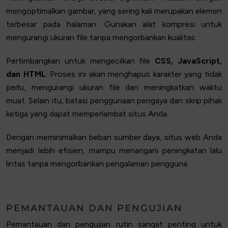
mengoptimalkan gambar, yang sering kali merupakan elemen
terbesar pada halaman. Gunakan alat kompresi untuk
mengurangi ukuran file tanpa mengorbankan kualitas.
Pertimbangkan untuk mengecilkan file
CSS, JavaScript,
dan HTML
. Proses ini akan menghapus karakter yang tidak
perlu, mengurangi ukuran file dan meningkatkan waktu
muat. Selain itu, batasi penggunaan pengaya dan skrip pihak
ketiga yang dapat memperlambat situs Anda.
Dengan meminimalkan beban sumber daya, situs web Anda
menjadi lebih efisien, mampu menangani peningkatan lalu
lintas tanpa mengorbankan pengalaman pengguna.
PEMANTAUAN DAN PENGUJIAN
Pemantauan dan pengujian rutin sangat penting untuk