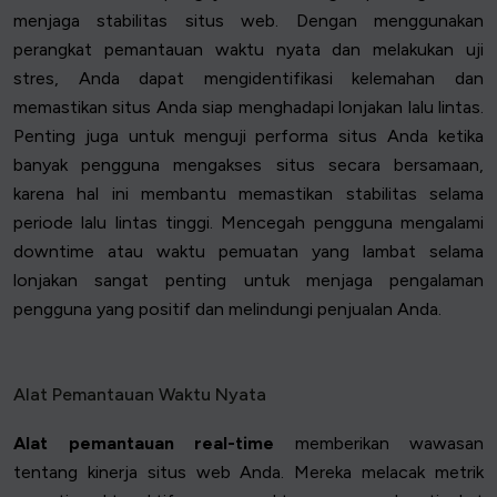
menjaga stabilitas situs web. Dengan menggunakan
perangkat pemantauan waktu nyata dan melakukan uji
stres, Anda dapat mengidentifikasi kelemahan dan
memastikan situs Anda siap menghadapi lonjakan lalu lintas.
Penting juga untuk menguji performa situs Anda ketika
banyak pengguna mengakses situs secara bersamaan,
karena hal ini membantu memastikan stabilitas selama
periode lalu lintas tinggi. Mencegah pengguna mengalami
downtime atau waktu pemuatan yang lambat selama
lonjakan sangat penting untuk menjaga pengalaman
pengguna yang positif dan melindungi penjualan Anda.
Alat Pemantauan Waktu Nyata
Alat pemantauan real-time
memberikan wawasan
tentang kinerja situs web Anda. Mereka melacak metrik