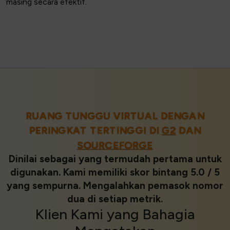
masing secara efektif.
RUANG TUNGGU VIRTUAL DENGAN
PERINGKAT TERTINGGI DI
G2
DAN
SOURCEFORGE
Dinilai sebagai yang termudah pertama untuk
digunakan. Kami memiliki skor bintang 5.0 / 5
yang sempurna. Mengalahkan pemasok nomor
dua di setiap metrik.
Klien
Kami yang
Bahagia