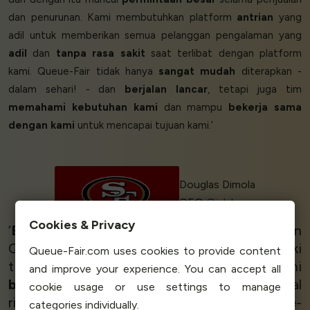
dan penurunan. Kami membutuhkan platform
antrian
yang
adil untuk memberikan semua pelanggan pengalaman yang
adil
dan
tanpa rasa sakit
saat terlibat dengan platform
kami. Queue-Fair tidak hanya
sangat mudah
diterapkan -
dalam sehari! - dan
berjalan lancar
, tetapi juga tim
memahami kebutuhan kami
dan mampu
bekerja sama
dengan kami
untuk mencapai tujuan kami.’
Douglas Dimola
CEO
Giglabs
Cookies & Privacy
‘
Brilian!
Kami sangat senang dan puas dengan
Queue-Fair, sungguh
luar biasa
memiliki
Queue-Fair.com uses cookies to provide content
tingkat dukungan seperti ini. Layanan ini
and improve your experience. You can accept all
bekerja dengan sempurna
- kami menjual
cookie usage or use settings to manage
ribuan tiket dalam
waktu singkat
, dan Queue-
categories individually.