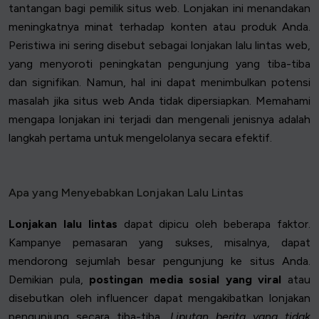
tantangan bagi pemilik situs web. Lonjakan ini menandakan
meningkatnya minat terhadap konten atau produk Anda.
Peristiwa ini sering disebut sebagai lonjakan lalu lintas web,
yang menyoroti peningkatan pengunjung yang tiba-tiba
dan signifikan. Namun, hal ini dapat menimbulkan potensi
masalah jika situs web Anda tidak dipersiapkan. Memahami
mengapa lonjakan ini terjadi dan mengenali jenisnya adalah
langkah pertama untuk mengelolanya secara efektif.
Apa yang Menyebabkan Lonjakan Lalu Lintas
Lonjakan lalu lintas
dapat dipicu oleh beberapa faktor.
Kampanye pemasaran yang sukses, misalnya, dapat
mendorong sejumlah besar pengunjung ke situs Anda.
Demikian pula,
postingan media sosial yang viral
atau
disebutkan oleh influencer dapat mengakibatkan lonjakan
pengunjung secara tiba-tiba.
Liputan berita yang tidak