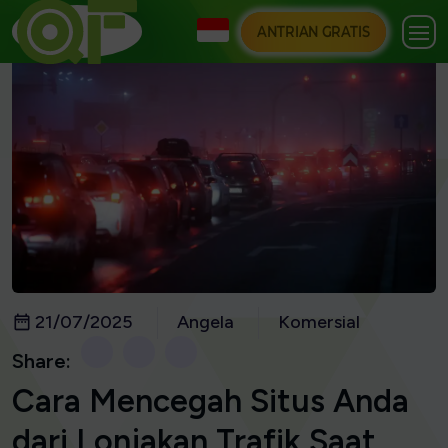
ANTRIAN GRATIS
21/07/2025
Angela
Komersial
Share:
Cara Mencegah Situs Anda
dari Lonjakan Trafik Saat