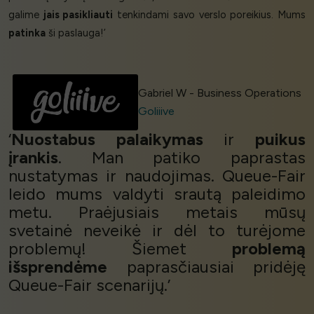
galime
jais pasikliauti
tenkindami savo verslo poreikius. Mums
patinka
ši paslauga!’
Gabriel W - Business Operations
Goliiive
‘
Nuostabus palaikymas
ir
puikus
įrankis
. Man patiko paprastas
nustatymas ir naudojimas. Queue-Fair
leido mums valdyti srautą paleidimo
metu. Praėjusiais metais mūsų
svetainė neveikė ir dėl to turėjome
problemų! Šiemet
problemą
išsprendėme
paprasčiausiai pridėję
Queue-Fair scenarijų.’