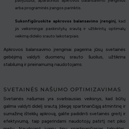
pavyzdžiui, aparatinius apkrovos balansavimo įrenginius
arba programinės įrangos parinktis.
Sukonfigūruokite apkrovos balansavimo įrenginį
, kad
jis veiksmingai paskirstytų srautą ir užtikrintų optimalų
veikimą didelio srauto laikotarpiais.
Apkrovos balansavimo įrenginiai pagerina jūsų svetainės
gebėjimą valdyti duomenų srauto šuolius, užtikrina
stabilumą ir prieinamumą naudotojams.
SVETAINĖS NAŠUMO OPTIMIZAVIMAS
Svetainės našumas yra svarbiausias veiksnys, kad būtų
galima valdyti didelį srautą. Įdiegę spartinančiąją atmintinę ir
sumažinę išteklių apkrovą, galite padidinti svetainės greitį ir
efektyvumą, taip pagerindami naudotojų patirtį net piko
metu. Naudojant įvairių tipų spartinančiąsias talpyklas,