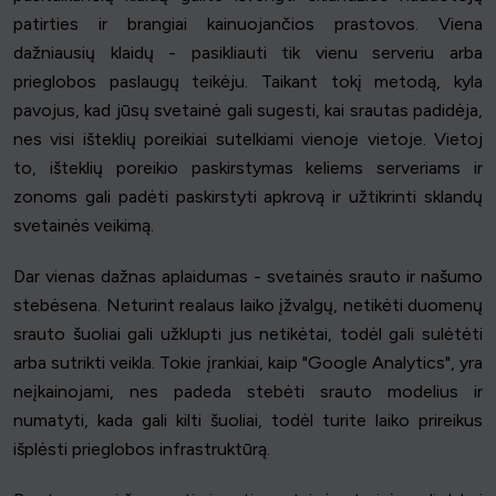
patirties ir brangiai kainuojančios prastovos. Viena
dažniausių klaidų - pasikliauti tik vienu serveriu arba
prieglobos paslaugų teikėju. Taikant tokį metodą, kyla
pavojus, kad jūsų svetainė gali sugesti, kai srautas padidėja,
nes visi išteklių poreikiai sutelkiami vienoje vietoje. Vietoj
to, išteklių poreikio paskirstymas keliems serveriams ir
zonoms gali padėti paskirstyti apkrovą ir užtikrinti sklandų
svetainės veikimą.
Dar vienas dažnas aplaidumas - svetainės srauto ir našumo
stebėsena. Neturint realaus laiko įžvalgų, netikėti duomenų
srauto šuoliai gali užklupti jus netikėtai, todėl gali sulėtėti
arba sutrikti veikla. Tokie įrankiai, kaip "Google Analytics", yra
neįkainojami, nes padeda stebėti srauto modelius ir
numatyti, kada gali kilti šuoliai, todėl turite laiko prireikus
išplėsti prieglobos infrastruktūrą.