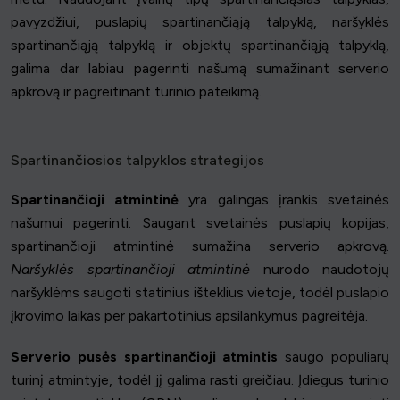
pavyzdžiui, puslapių spartinančiąją talpyklą, naršyklės
spartinančiąją talpyklą ir objektų spartinančiąją talpyklą,
galima dar labiau pagerinti našumą sumažinant serverio
apkrovą ir pagreitinant turinio pateikimą.
Spartinančiosios talpyklos strategijos
Spartinančioji atmintinė
yra galingas įrankis svetainės
našumui pagerinti. Saugant svetainės puslapių kopijas,
spartinančioji atmintinė sumažina serverio apkrovą.
Naršyklės spartinančioji atmintinė
nurodo naudotojų
naršyklėms saugoti statinius išteklius vietoje, todėl puslapio
įkrovimo laikas per pakartotinius apsilankymus pagreitėja.
Serverio pusės spartinančioji atmintis
saugo populiarų
turinį atmintyje, todėl jį galima rasti greičiau. Įdiegus turinio