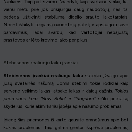
šuoliams. Taip pat svarbu išbandyti, kaip svetainė veikia, kai
vienu metu prie jos prisijungia daug naudotojų, nes tai
padeda užtikrinti stabilumą didelio srauto laikotarpiais.
Norint išlaikyti teigiamą naudotojų patirtį ir apsaugoti savo
pardavimus, labai svarbu, kad vartotojai nepajustų
prastovos ar lėto krovimo laiko per pikus.
Stebėsenos realiuoju laiku įrankiai
Stebėsenos įrankiai realiuoju laiku
suteikia įžvalgų apie
jūsų svetainės našumą. Jomis stebimi tokie rodikliai kaip
serverio veikimo laikas, atsako laikas ir klaidų dažnis.
Tokios
priemonės kaip "New Relic" ir "Pingdom"
siūlo prietaisų
skydelius, kurie akimirksniu įspėja apie našumo problemas.
Įdiegę šias priemones iš karto gausite pranešimus apie bet
kokias problemas. Taip galima greitai išspręsti problemas,