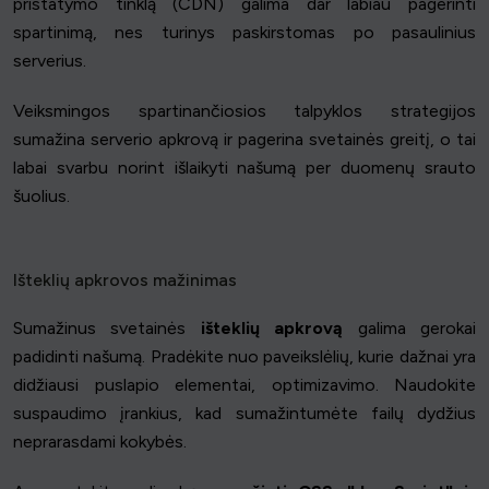
pristatymo tinklą (CDN) galima dar labiau pagerinti
spartinimą, nes turinys paskirstomas po pasaulinius
serverius.
Veiksmingos spartinančiosios talpyklos strategijos
sumažina serverio apkrovą ir pagerina svetainės greitį, o tai
labai svarbu norint išlaikyti našumą per duomenų srauto
šuolius.
Išteklių apkrovos mažinimas
Sumažinus svetainės
išteklių apkrovą
galima gerokai
padidinti našumą. Pradėkite nuo paveikslėlių, kurie dažnai yra
didžiausi puslapio elementai, optimizavimo. Naudokite
suspaudimo įrankius, kad sumažintumėte failų dydžius
neprarasdami kokybės.