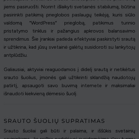
jiems pasiruošti. Norint išlaikyti svetainės stabilumą, būtina
pasirinkti patikimą prieglobos paslaugų teikėją, kuris siūlo
valdomą "WordPress" prieglobą, patikimus turinio
pristatymo tinklus ir pažangius apkrovos balansavimo
sprendimus. Šie įrankiai padeda efektyviai paskirstyti srautą
ir užtikrina, kad jūsų svetainė galėtų susidoroti su lankytojų
antplūdžiu.
Galiausiai, aktyviai reaguodamos į didelį srautą ir netikėtus
srauto šuolius, įmonės gali užtikrinti sklandžią naudotojų
patirtį, apsaugoti savo buvimą internete ir maksimaliai
išnaudoti kiekvieną dėmesio šuolį.
SRAUTO ŠUOLIŲ SUPRATIMAS
Srauto šuoliai gali būti ir palaima, ir iššūkis svetainių
savininkams. Jie reiškia padidėjusį susidomėjimą jūsų turiniu