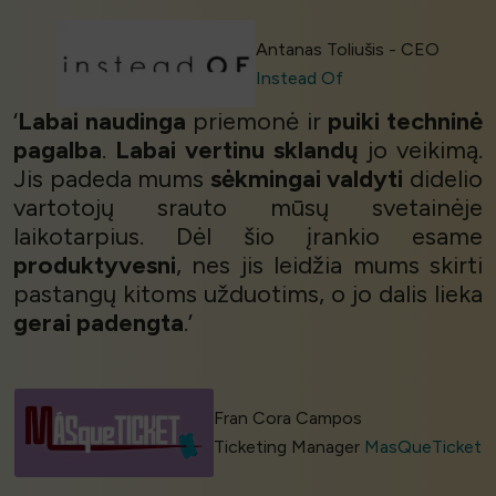
Antanas Toliušis - CEO
Instead Of
‘
Labai naudinga
priemonė ir
puiki techninė
pagalba
.
Labai vertinu
sklandų
jo veikimą.
Jis padeda mums
sėkmingai valdyti
didelio
vartotojų srauto mūsų svetainėje
laikotarpius. Dėl šio įrankio esame
produktyvesni
, nes jis leidžia mums skirti
pastangų kitoms užduotims, o jo dalis lieka
gerai padengta
.’
Fran Cora Campos
Ticketing Manager
MasQueTicket