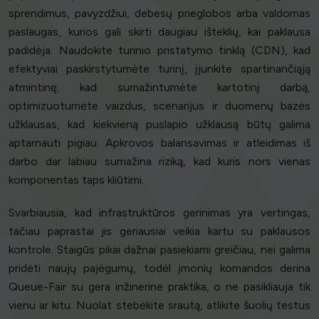
sprendimus, pavyzdžiui, debesų prieglobos arba valdomas
paslaugas, kurios gali skirti daugiau išteklių, kai paklausa
padidėja. Naudokite turinio pristatymo tinklą (CDN), kad
efektyviai paskirstytumėte turinį, įjunkite spartinančiąją
atmintinę, kad sumažintumėte kartotinį darbą,
optimizuotumėte vaizdus, scenarijus ir duomenų bazės
užklausas, kad kiekvieną puslapio užklausą būtų galima
aptarnauti pigiau. Apkrovos balansavimas ir atleidimas iš
darbo dar labiau sumažina riziką, kad kuris nors vienas
komponentas taps kliūtimi.
Svarbiausia, kad infrastruktūros gerinimas yra vertingas,
tačiau paprastai jis geriausiai veikia kartu su paklausos
kontrole. Staigūs pikai dažnai pasiekiami greičiau, nei galima
pridėti naujų pajėgumų, todėl įmonių komandos derina
Queue-Fair su gera inžinerine praktika, o ne pasikliauja tik
vienu ar kitu. Nuolat stebėkite srautą, atlikite šuolių testus