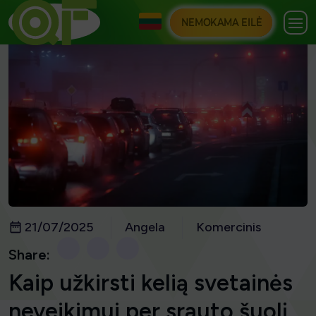
NEMOKAMA EILĖ
21/07/2025
Angela
Komercinis
Share:
Kaip užkirsti kelią svetainės
neveikimui per srauto šuolį