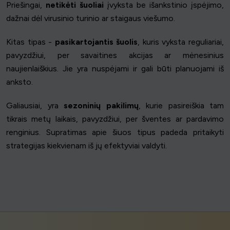
Priešingai,
netikėti šuoliai
įvyksta be išankstinio įspėjimo,
dažnai dėl virusinio turinio ar staigaus viešumo.
Kitas tipas -
pasikartojantis šuolis
, kuris vyksta reguliariai,
pavyzdžiui, per savaitines akcijas ar mėnesinius
naujienlaiškius. Jie yra nuspėjami ir gali būti planuojami iš
anksto.
Galiausiai, yra
sezoninių pakilimų
, kurie pasireiškia tam
tikrais metų laikais, pavyzdžiui, per šventes ar pardavimo
renginius. Supratimas apie šiuos tipus padeda pritaikyti
strategijas kiekvienam iš jų efektyviai valdyti.