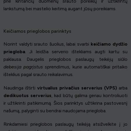
prie kintančių duomenų srauto poreikių ir užtikrintų
lankstumą bei mastelio keitimą augant jūsų poreikiams.
Keičiamos prieglobos parinktys
Norint valdyti srauto šuolius, labai svarbi
keičiamo dydžio
priegloba
. Ji leidžia serverio ištekliams augti kartu su
paklausa. Daugelis prieglobos paslaugų teikėjų siūlo
debesija pagrįstus sprendimus,
kurie automatiškai pritaiko
išteklius pagal srauto reikalavimus.
Naudinga ištirti
virtualius privačius serverius (VPS)
arba
dedikuotus serverius
, kad būtų galima geriau kontroliuoti
ir užtikrinti patikimumą. Šios parinktys užtikrina pastovesnį
našumą, palyginti su bendrai naudojama priegloba.
Rinkdamiesi prieglobos paslaugų teikėją atsižvelkite į jo