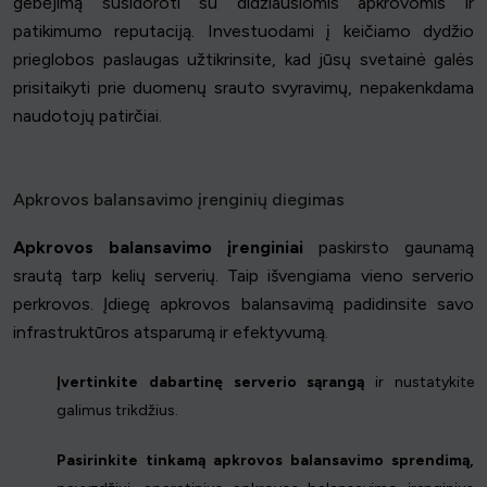
gebėjimą susidoroti su didžiausiomis apkrovomis ir
patikimumo reputaciją. Investuodami į keičiamo dydžio
prieglobos paslaugas užtikrinsite, kad jūsų svetainė galės
prisitaikyti prie duomenų srauto svyravimų, nepakenkdama
naudotojų patirčiai.
Apkrovos balansavimo įrenginių diegimas
Apkrovos balansavimo įrenginiai
paskirsto gaunamą
srautą tarp kelių serverių. Taip išvengiama vieno serverio
perkrovos. Įdiegę apkrovos balansavimą padidinsite savo
infrastruktūros atsparumą ir efektyvumą.
Įvertinkite dabartinę serverio sąrangą
ir nustatykite
galimus trikdžius.
Pasirinkite tinkamą apkrovos balansavimo sprendimą,