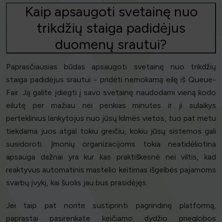
Kaip apsaugoti svetainę nuo
trikdžių staiga padidėjus
duomenų srautui?
Paprasčiausias būdas apsaugoti svetainę nuo trikdžių
staiga padidėjus srautui - pridėti nemokamą eilę iš Queue-
Fair. Ją galite įdiegti į savo svetainę naudodami vieną kodo
eilutę per mažiau nei penkias minutes ir ji sulaikys
perteklinius lankytojus nuo jūsų kilmės vietos, tuo pat metu
tiekdama juos atgal tokiu greičiu, kokiu jūsų sistemos gali
susidoroti. Įmonių organizacijoms tokia neatidėliotina
apsauga dažnai yra kur kas praktiškesnė nei viltis, kad
reaktyvus automatinis mastelio keitimas išgelbės pajamoms
svarbų įvykį, kai šuolis jau bus prasidėjęs.
Jei taip pat norite sustiprinti pagrindinę platformą,
paprastai pasirenkate keičiamo dydžio prieglobos