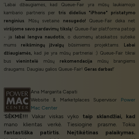
‘Labai džiaugiamės, kad Queue-Fair yra mūsų laukiamojo
kambario partneris per
tris didelius "iPhone" pristatymo
renginius
. Mūsų svetainė
nesugedo!
Queue-Fair dėka net
viršijome savo pardavimų tikslą
! Queue-Fair platforma patogi
- ja
labai lengva naudotis
, o duomenų ataskaitos suteikė
mums
reikšmingų įžvalgų
būsimiems projektams.
Labai
džiaugiamės,
kad jie yra mūsų partneriai :) Queue-Fair tikrai
bus
vienintelė
mūsų
rekomendacija
mūsų brangiems
draugams. Daugiau galios Queue-Fair!
Geras darbas!
’
Ana Margarita Capati
Website & Marketplaces Supervisor
Power
Mac Center
‘
SĖKMĖ!!!
Vakar viskas vyko
taip sklandžiai, kad
mano klientas verkė. Tiesiogine prasme. Tokia
fantastiška patirtis
.
Neįtikėtinas palaikymas.