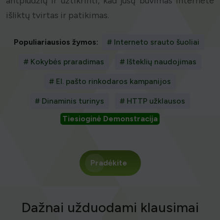
antplūdžių ir užtikrinti, kad jūsų buvimas internete
išliktų tvirtas ir patikimas.
Populiariausios žymos:
# Interneto srauto šuoliai
# Kokybės praradimas
# Išteklių naudojimas
# El. pašto rinkodaros kampanijos
# Dinaminis turinys
# HTTP užklausos
Tiesioginė Demonstracija
Pradėkite
Dažnai užduodami klausimai