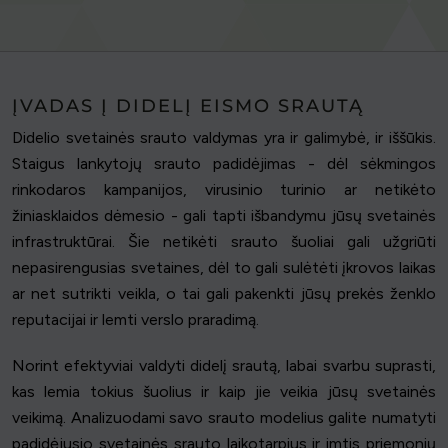
ĮVADAS Į DIDELĮ EISMO SRAUTĄ
Didelio svetainės srauto valdymas yra ir galimybė, ir iššūkis.
Staigus lankytojų srauto padidėjimas - dėl sėkmingos
rinkodaros kampanijos, virusinio turinio ar netikėto
žiniasklaidos dėmesio - gali tapti išbandymu jūsų svetainės
infrastruktūrai. Šie netikėti srauto šuoliai gali užgriūti
nepasirengusias svetaines, dėl to gali sulėtėti įkrovos laikas
ar net sutrikti veikla, o tai gali pakenkti jūsų prekės ženklo
reputacijai ir lemti verslo praradimą.
Norint efektyviai valdyti didelį srautą, labai svarbu suprasti,
kas lemia tokius šuolius ir kaip jie veikia jūsų svetainės
veikimą. Analizuodami savo srauto modelius galite numatyti
padidėjusio svetainės srauto laikotarpius ir imtis priemonių