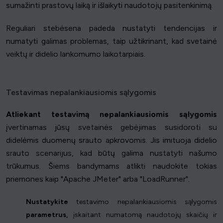
sumažinti prastovų laiką ir išlaikyti naudotojų pasitenkinimą.
Reguliari stebėsena padeda nustatyti tendencijas ir
numatyti galimas problemas, taip užtikrinant, kad svetainė
veiktų ir didelio lankomumo laikotarpiais.
Testavimas nepalankiausiomis sąlygomis
Atliekant testavimą nepalankiausiomis sąlygomis
įvertinamas jūsų svetainės gebėjimas susidoroti su
didelėmis duomenų srauto apkrovomis. Jis imituoja didelio
srauto scenarijus, kad būtų galima nustatyti našumo
trūkumus. Šiems bandymams atlikti naudokite tokias
priemones kaip "Apache JMeter" arba "LoadRunner".
Nustatykite
testavimo nepalankiausiomis sąlygomis
parametrus,
įskaitant numatomą naudotojų skaičių ir