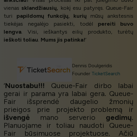
vienas
sklandžiausių,
kokį esu patyręs. Queue-Fair
turi
papildomų funkcijų, kurių
mūsų ankstesnis
tiekėjas negalėjo pasiekti, todėl
pereiti buvo
lengva
. Visi, ieškantys eilių produkto, turėtų
ieškoti toliau
.
Mums jis patinka!
’
Dennis Doulgeridis
Founder
TicketSearch
‘
Nuostabu!!!
Queue-Fair dirbo labai
gerai ir parama yra labai gera. Queue-
Fair išsprendė daugelio žmonių
prieigos prie projekto problemą ir
išvengė
mano serverio
gedimų
.
Planuojame ir toliau naudoti Queue-
Fair būsimuose projektuose. Ačiū