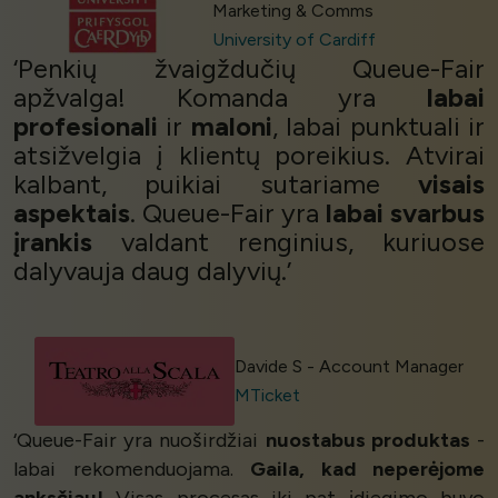
Marketing & Comms
University of Cardiff
‘Penkių žvaigždučių Queue-Fair
apžvalga! Komanda yra
labai
profesionali
ir
maloni
, labai punktuali ir
atsižvelgia į klientų poreikius. Atvirai
kalbant, puikiai sutariame
visais
aspektais
. Queue-Fair yra
labai svarbus
įrankis
valdant renginius, kuriuose
dalyvauja daug dalyvių.’
Davide S - Account Manager
MTicket
‘Queue-Fair yra nuoširdžiai
nuostabus produktas
-
labai rekomenduojama.
Gaila, kad neperėjome
anksčiau!
Visas procesas iki pat įdiegimo buvo