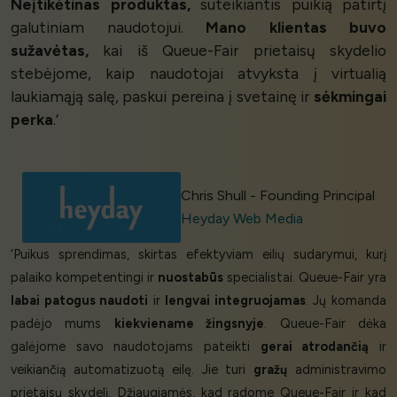
Neįtikėtinas produktas,
suteikiantis puikią patirtį
galutiniam naudotojui.
Mano klientas buvo
sužavėtas,
kai iš Queue-Fair prietaisų skydelio
stebėjome, kaip naudotojai atvyksta į virtualią
laukiamąją salę, paskui pereina į svetainę ir
sėkmingai
perka
.’
Chris Shull - Founding Principal
Heyday Web Media
‘Puikus sprendimas, skirtas efektyviam eilių sudarymui, kurį
palaiko kompetentingi ir
nuostabūs
specialistai. Queue-Fair yra
labai patogus naudoti
ir
lengvai integruojamas
. Jų komanda
padėjo mums
kiekviename žingsnyje
. Queue-Fair dėka
galėjome savo naudotojams pateikti
gerai atrodančią
ir
veikiančią automatizuotą eilę. Jie turi
gražų
administravimo
prietaisų skydelį. Džiaugiamės, kad radome Queue-Fair ir kad