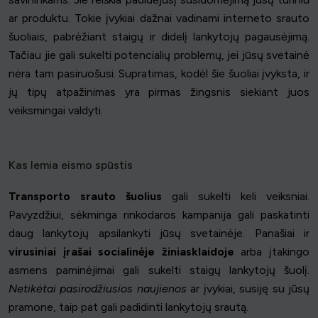
ar produktu. Tokie įvykiai dažnai vadinami interneto srauto
šuoliais, pabrėžiant staigų ir didelį lankytojų pagausėjimą.
Tačiau jie gali sukelti potencialių problemų, jei jūsų svetainė
nėra tam pasiruošusi. Supratimas, kodėl šie šuoliai įvyksta, ir
jų tipų atpažinimas yra pirmas žingsnis siekiant juos
veiksmingai valdyti.
Kas lemia eismo spūstis
Transporto srauto šuolius
gali sukelti keli veiksniai.
Pavyzdžiui, sėkminga rinkodaros kampanija gali paskatinti
daug lankytojų apsilankyti jūsų svetainėje. Panašiai ir
virusiniai įrašai socialinėje žiniasklaidoje
arba įtakingo
asmens paminėjimai gali sukelti staigų lankytojų šuolį.
Netikėtai pasirodžiusios naujienos
ar įvykiai, susiję su jūsų
pramone, taip pat gali padidinti lankytojų srautą.