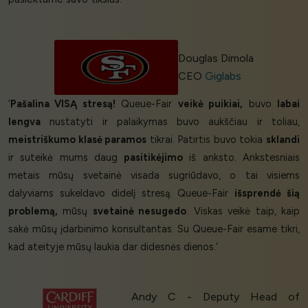
Douglas Dimola
CEO
Giglabs
‘
Pašalina VISĄ stresą!
Queue-Fair
veikė puikiai,
buvo
labai
lengva
nustatyti ir palaikymas buvo aukščiau ir toliau,
meistriškumo klasė paramos
tikrai. Patirtis buvo tokia
sklandi
ir suteikė mums daug
pasitikėjimo
iš anksto. Ankstesniais
metais mūsų svetainė visada sugriūdavo, o tai visiems
dalyviams sukeldavo didelį stresą. Queue-Fair
išsprendė šią
problemą,
mūsų
svetainė nesugedo
. Viskas veikė taip, kaip
sakė mūsų įdarbinimo konsultantas. Su Queue-Fair esame tikri,
kad ateityje mūsų laukia dar didesnės dienos.’
Andy C - Deputy Head of