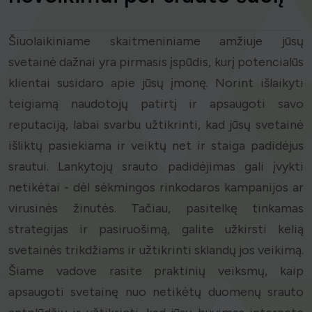
Šiuolaikiniame skaitmeniniame amžiuje jūsų
svetainė dažnai yra pirmasis įspūdis, kurį potencialūs
klientai susidaro apie jūsų įmonę. Norint išlaikyti
teigiamą naudotojų patirtį ir apsaugoti savo
reputaciją, labai svarbu užtikrinti, kad jūsų svetainė
išliktų pasiekiama ir veiktų net ir staiga padidėjus
srautui. Lankytojų srauto padidėjimas gali įvykti
netikėtai - dėl sėkmingos rinkodaros kampanijos ar
virusinės žinutės. Tačiau, pasitelkę tinkamas
strategijas ir pasiruošimą, galite užkirsti kelią
svetainės trikdžiams ir užtikrinti sklandų jos veikimą.
Šiame vadove rasite praktinių veiksmų, kaip
apsaugoti svetainę nuo netikėtų duomenų srauto