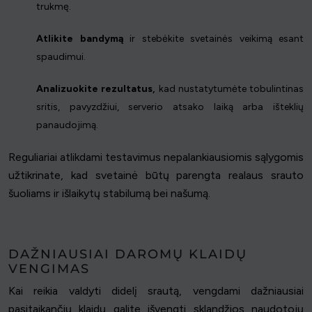
trukmę.
Atlikite bandymą
ir stebėkite svetainės veikimą esant
spaudimui.
Analizuokite rezultatus,
kad nustatytumėte tobulintinas
sritis, pavyzdžiui, serverio atsako laiką arba išteklių
panaudojimą.
Reguliariai atlikdami testavimus nepalankiausiomis sąlygomis
užtikrinate, kad svetainė būtų parengta realaus srauto
šuoliams ir išlaikytų stabilumą bei našumą.
DAŽNIAUSIAI DAROMŲ KLAIDŲ
VENGIMAS
Kai reikia valdyti didelį srautą, vengdami dažniausiai
pasitaikančių klaidų galite išvengti sklandžios naudotojų