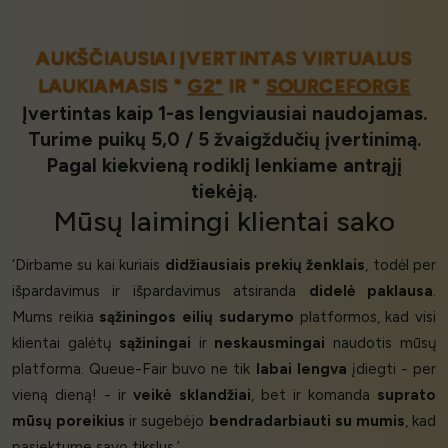
AUKŠČIAUSIAI ĮVERTINTAS VIRTUALUS
LAUKIAMASIS "
G2"
IR "
SOURCEFORGE
Įvertintas kaip 1-as lengviausiai naudojamas.
Turime puikų 5,0 / 5 žvaigždučių įvertinimą.
Pagal kiekvieną rodiklį lenkiame antrąjį
tiekėją.
Mūsų
laimingi klientai
sako
‘Dirbame su kai kuriais
didžiausiais prekių ženklais
, todėl per
išpardavimus ir išpardavimus atsiranda
didelė paklausa
.
Mums reikia
sąžiningos eilių sudarymo
platformos, kad visi
klientai galėtų
sąžiningai
ir
neskausmingai
naudotis mūsų
platforma. Queue-Fair buvo ne tik
labai lengva
įdiegti - per
vieną dieną! - ir
veikė sklandžiai
, bet ir komanda
suprato
mūsų poreikius
ir sugebėjo
bendradarbiauti su mumis
, kad
pasiektume savo tikslus.’