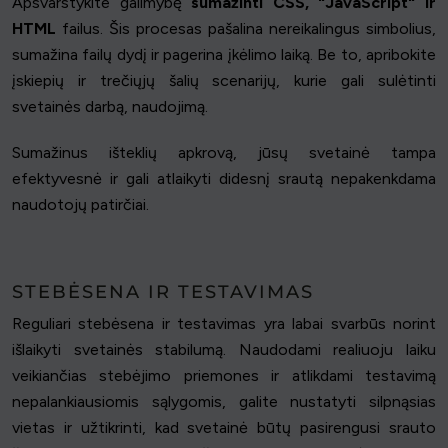
Apsvarstykite galimybę
sumažinti CSS, "JavaScript" ir
HTML
failus. Šis procesas pašalina nereikalingus simbolius,
sumažina failų dydį ir pagerina įkėlimo laiką. Be to, apribokite
įskiepių ir trečiųjų šalių scenarijų, kurie gali sulėtinti
svetainės darbą, naudojimą.
Sumažinus išteklių apkrovą, jūsų svetainė tampa
efektyvesnė ir gali atlaikyti didesnį srautą nepakenkdama
naudotojų patirčiai.
STEBĖSENA IR TESTAVIMAS
Reguliari stebėsena ir testavimas yra labai svarbūs norint
išlaikyti svetainės stabilumą. Naudodami realiuoju laiku
veikiančias stebėjimo priemones ir atlikdami testavimą
nepalankiausiomis sąlygomis, galite nustatyti silpnąsias
vietas ir užtikrinti, kad svetainė būtų pasirengusi srauto