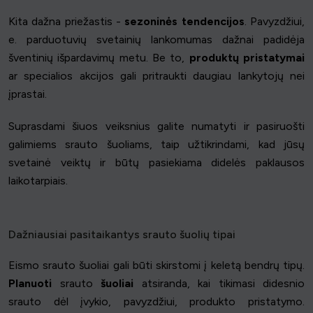
Kita dažna priežastis -
sezoninės tendencijos
. Pavyzdžiui,
e. parduotuvių svetainių lankomumas dažnai padidėja
šventinių išpardavimų metu. Be to,
produktų pristatymai
ar specialios akcijos gali pritraukti daugiau lankytojų nei
įprastai.
Suprasdami šiuos veiksnius galite numatyti ir pasiruošti
galimiems srauto šuoliams, taip užtikrindami, kad jūsų
svetainė veiktų ir būtų pasiekiama didelės paklausos
laikotarpiais.
Dažniausiai pasitaikantys srauto šuolių tipai
Eismo srauto šuoliai gali būti skirstomi į keletą bendrų tipų.
Planuoti
srauto
šuoliai
atsiranda, kai tikimasi didesnio
srauto dėl įvykio, pavyzdžiui, produkto pristatymo.