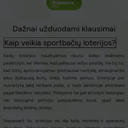
Pradėkite
Dažnai užduodami klausimai
Kaip veikia sportbačių loterijos?
Kedų loterijos naudojamos riboto kiekio leidiniams
paskirstyti, kai tikimasi, kad paklausa viršys pasiūlą. Vietoj to,
kad būtų apdovanojamas greičiausiai naršyklę atnaujinantis
arba didžiausią botų tinklą turintis asmuo, loterijoje per
nustatytą laiką renkami įrašai, o tada laimėtojai atrenkami
pagal išleidimo taisykles. Pirkėjams tai gali atrodyti teisingiau
nei tiesioginė pirmojo paspaudimo kova, ypač labai
populiarių leidinių atveju.
Nepaisant to, loterijos vis dar kelia techninį ir operacinį