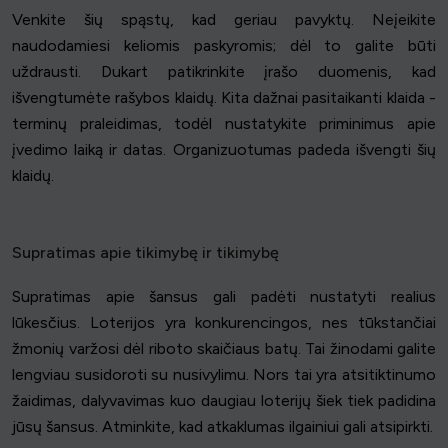
Venkite šių spąstų, kad geriau pavyktų. Neįeikite
naudodamiesi keliomis paskyromis; dėl to galite būti
uždrausti. Dukart patikrinkite įrašo duomenis, kad
išvengtumėte rašybos klaidų. Kita dažnai pasitaikanti klaida -
terminų praleidimas, todėl nustatykite priminimus apie
įvedimo laiką ir datas. Organizuotumas padeda išvengti šių
klaidų.
Supratimas apie tikimybę ir tikimybę
Supratimas apie šansus gali padėti nustatyti realius
lūkesčius. Loterijos yra konkurencingos, nes tūkstančiai
žmonių varžosi dėl riboto skaičiaus batų. Tai žinodami galite
lengviau susidoroti su nusivylimu. Nors tai yra atsitiktinumo
žaidimas, dalyvavimas kuo daugiau loterijų šiek tiek padidina
jūsų šansus. Atminkite, kad atkaklumas ilgainiui gali atsipirkti.