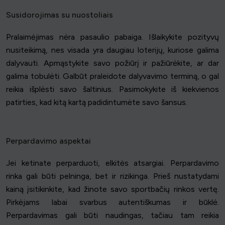
Susidorojimas su nuostoliais
Pralaimėjimas nėra pasaulio pabaiga. Išlaikykite pozityvų
nusiteikimą, nes visada yra daugiau loterijų, kuriose galima
dalyvauti. Apmąstykite savo požiūrį ir pažiūrėkite, ar dar
galima tobulėti. Galbūt praleidote dalyvavimo terminą, o gal
reikia išplėsti savo šaltinius. Pasimokykite iš kiekvienos
patirties, kad kitą kartą padidintumėte savo šansus.
Perpardavimo aspektai
Jei ketinate perparduoti, elkitės atsargiai. Perpardavimo
rinka gali būti pelninga, bet ir rizikinga. Prieš nustatydami
kainą įsitikinkite, kad žinote savo sportbačių rinkos vertę.
Pirkėjams labai svarbus autentiškumas ir būklė.
Perpardavimas gali būti naudingas, tačiau tam reikia