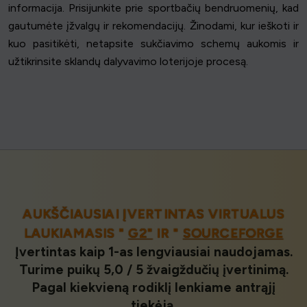
informacija. Prisijunkite prie sportbačių bendruomenių, kad
gautumėte įžvalgų ir rekomendacijų. Žinodami, kur ieškoti ir
kuo pasitikėti, netapsite sukčiavimo schemų aukomis ir
užtikrinsite sklandų dalyvavimo loterijoje procesą.
AUKŠČIAUSIAI ĮVERTINTAS VIRTUALUS
LAUKIAMASIS "
G2"
IR "
SOURCEFORGE
Įvertintas kaip 1-as lengviausiai naudojamas.
Turime puikų 5,0 / 5 žvaigždučių įvertinimą.
Pagal kiekvieną rodiklį lenkiame antrąjį
tiekėją.