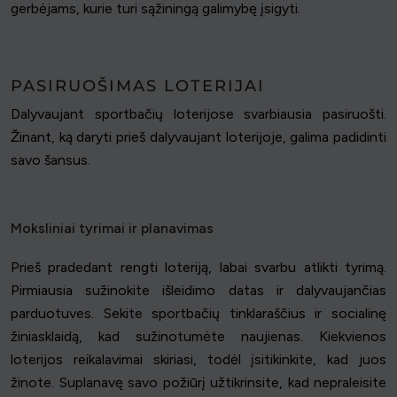
gerbėjams, kurie turi sąžiningą galimybę įsigyti.
PASIRUOŠIMAS LOTERIJAI
Dalyvaujant sportbačių loterijose svarbiausia pasiruošti.
Žinant, ką daryti prieš dalyvaujant loterijoje, galima padidinti
savo šansus.
Moksliniai tyrimai ir planavimas
Prieš pradedant rengti loteriją, labai svarbu atlikti tyrimą.
Pirmiausia sužinokite išleidimo datas ir dalyvaujančias
parduotuves. Sekite sportbačių tinklaraščius ir socialinę
žiniasklaidą, kad sužinotumėte naujienas. Kiekvienos
loterijos reikalavimai skiriasi, todėl įsitikinkite, kad juos
žinote. Suplanavę savo požiūrį užtikrinsite, kad nepraleisite