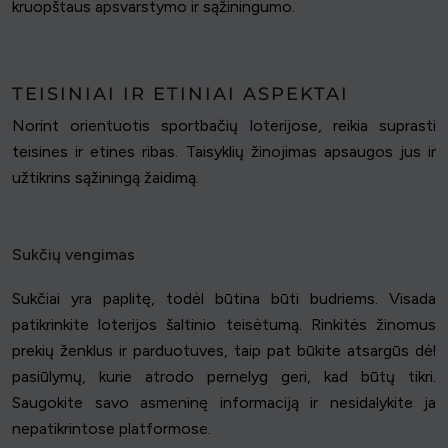
kruopštaus apsvarstymo ir sąžiningumo.
TEISINIAI IR ETINIAI ASPEKTAI
Norint orientuotis sportbačių loterijose, reikia suprasti
teisines ir etines ribas. Taisyklių žinojimas apsaugos jus ir
užtikrins sąžiningą žaidimą.
Sukčių vengimas
Sukčiai yra paplitę, todėl būtina būti budriems. Visada
patikrinkite loterijos šaltinio teisėtumą. Rinkitės žinomus
prekių ženklus ir parduotuves, taip pat būkite atsargūs dėl
pasiūlymų, kurie atrodo pernelyg geri, kad būtų tikri.
Saugokite savo asmeninę informaciją ir nesidalykite ja
nepatikrintose platformose.