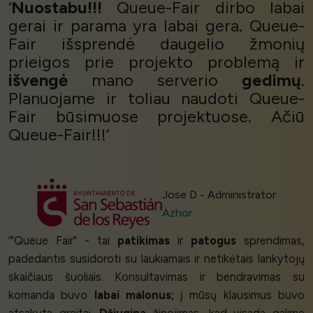
‘
Nuostabu!!!
Queue-Fair dirbo labai
gerai ir parama yra labai gera. Queue-
Fair išsprendė daugelio žmonių
prieigos prie projekto problemą ir
išvengė
mano serverio
gedimų
.
Planuojame ir toliau naudoti Queue-
Fair būsimuose projektuose. Ačiū
Queue-Fair!!!’
Jose D - Administrator
Azhor
‘"Queue Fair" - tai
patikimas
ir
patogus
sprendimas,
padedantis susidoroti su laukiamais ir netikėtais lankytojų
skaičiaus šuoliais. Konsultavimas ir bendravimas su
komanda buvo
labai malonus;
į mūsų klausimus buvo
atsakyta greitai.
Džiugina
žinojimas, kad visada galime