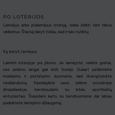
PO LOTERIJOS
Laimėjus arba pralaimėjus loteriją, reikia atlikti tam tikrus
veiksmus. Štai ką daryti toliau, kad ir kas nutiktų.
Ką daryti laimėjus
Laimėti loterijoje yra įdomu. Jei laimėjote, veikite greitai,
nes pirkimo langai gali būti trumpi. Dukart patikrinkite
mokėjimo ir pristatymo duomenis, kad išvengtumėte
nesklandumų. Pasidalykite savo sėkme socialinėje
žiniasklaidoje, bendraudami su kitais sportbačių
entuziastais. Švęsdami kartu su bendruomene dar labiau
padidinsite laimėjimo džiaugsmą.