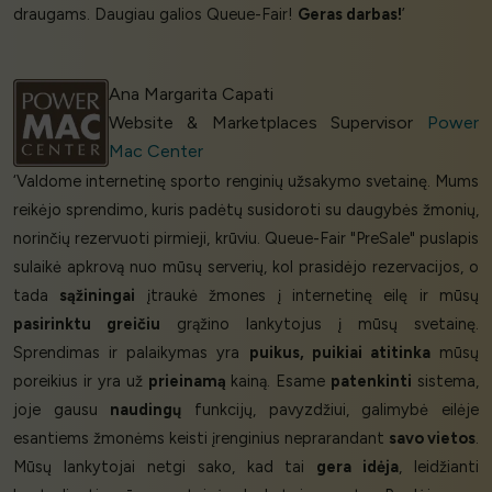
draugams. Daugiau galios Queue-Fair!
Geras darbas!
’
Ana Margarita Capati
Website & Marketplaces Supervisor
Power
Mac Center
‘Valdome internetinę sporto renginių užsakymo svetainę. Mums
reikėjo sprendimo, kuris padėtų susidoroti su daugybės žmonių,
norinčių rezervuoti pirmieji, krūviu. Queue-Fair "PreSale" puslapis
sulaikė apkrovą nuo mūsų serverių, kol prasidėjo rezervacijos, o
tada
sąžiningai
įtraukė žmones į internetinę eilę ir mūsų
pasirinktu greičiu
grąžino lankytojus į mūsų svetainę.
Sprendimas ir palaikymas yra
puikus, puikiai atitinka
mūsų
poreikius ir yra už
prieinamą
kainą. Esame
patenkinti
sistema,
joje gausu
naudingų
funkcijų, pavyzdžiui, galimybė eilėje
esantiems žmonėms keisti įrenginius neprarandant
savo vietos
.
Mūsų lankytojai netgi sako, kad tai
gera idėja
, leidžianti