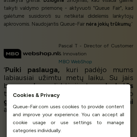
taikyti valdymo priemonę - aktyvuoti "Queue Fair", kad
galėtume susidoroti su netikėtai didelėmis lankytojų
apkrovomis. Naudojantis Queue-Fair
nėra jokių trūkumų
.’
Pascal T - Director of Customer
& Innovation
MBO WebShop
‘
Puiki paslauga,
kuri padėjo mums
labiausiai užimtu metų laiku. Su jais
buvo
malonu
dirbti, jie buvo
lankstūs
ten, kur mums reikėjo, ir
puikiai
padėjo
Cookies & Privacy
greitai
reaguoti. Paslauga
tiksliai
Queue-Fair.com uses cookies to provide content
atitiko mūsų poreikius.’
and improve your experience. You can accept all
cookie usage or use settings to manage
categories individually.
André Rahn