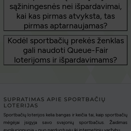
sąžiningesnės nei išpardavimai,
kai kas pirmas atvyksta, tas
pirmas aptarnaujamas?
Kodėl sportbačių prekės ženklas
gali naudoti Queue-Fair
loterijoms ir išpardavimams?
SUPRATIMAS APIE SPORTBAČIŲ
LOTERIJAS
Sportbačių loterijos kelia bangas ir keičia tai, kaip sportbačių
mėgėjai įsigyja savo svajonių sportbačius. Žaidimas
evoliucionuoja - nuo parduotuvių iki internetinių varžybų.