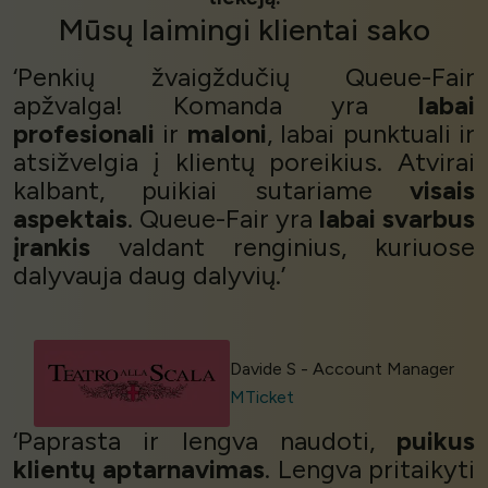
Mūsų
laimingi klientai
sako
‘Penkių žvaigždučių Queue-Fair
apžvalga! Komanda yra
labai
profesionali
ir
maloni
, labai punktuali ir
atsižvelgia į klientų poreikius. Atvirai
kalbant, puikiai sutariame
visais
aspektais
. Queue-Fair yra
labai svarbus
įrankis
valdant renginius, kuriuose
dalyvauja daug dalyvių.’
Davide S - Account Manager
MTicket
‘Paprasta ir lengva naudoti,
puikus
klientų aptarnavimas
. Lengva pritaikyti