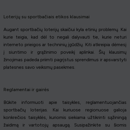
Loterijų su sportbačiais etikos klausimai
Augant sportbačių loterijų skaičiui kyla etinių problemų. Kai
kurie teigia, kad dėl to negali dalyvauti tie, kurie neturi
interneto prieigos ar techninių įgūdžių. Kiti atkreipia dėmesį
į siuntimo ir grąžinimo poveikį aplinkai. Šių klausimų
žinojimas padeda priimti pagrįstus sprendimus ir apsvarstyti
platesnes savo veiksmų pasekmes.
Reglamentai ir gairės
Būkite informuoti apie taisykles, reglamentuojančias
sportbačių loterijas. Kai kuriuose regionuose galioja
konkrečios taisyklės, kuriomis siekiama užtikrinti sąžiningą
žaidimą ir vartotojų apsaugą. Susipažinkite su šiomis