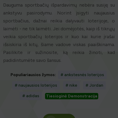
Dauguma sportbačių išpardavimų nebėra susiję su
ankstyvu pasirodymu. Norint įsigyti naujausius
sportbačius, dažnai reikia dalyvauti loterijoje, o
laimėti - ne tik laimėti. Jei domėjotės, kaip iš tikrųjų
veikia sportbačių loterijos ir kuo kai kurie įrašai
išsiskiria iš kitų, šiame vadove viskas paaiškinama.
Pasilikite ir sužinosite, ką reikia žinoti, kad
padidintumėte savo šansus.
Populiariausios žymos:
# ankstesnės loterijos
# naujausios loterijos
# nike
# Jordan
# adidas
Tiesioginė Demonstracija