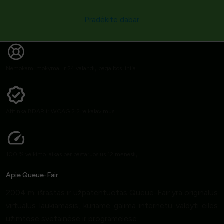
Pradėkite dabar
Nemokami mokymai ir 24 valandų pagalbos linija
Atitinka BDAR ir WCAG 2.2 reikalavimus
100 % veikimo laikas per pastaruosius 12 mėnesių
Apie Queue-Fair
2004 m. išrastas ir užpatentuotas Queue-Fair yra originalus
virtualus laukiamasis, kuriame galima internetu valdyti eiles
užimtose svetainėse ir programėlėse.