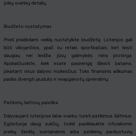
jokių svarbių detalių.
Biudžeto nustatymas
Prieš pradėdami veiklą nustatykite biudžetą. Loterijos gali
būti viliojančios, ypač su retais sportbačiais, bet leisti
daugiau nei leidžia jūsų galimybės nėra protinga.
Apskaičiuokite, kiek esate pasirengę išleisti batams,
įskaitant visus dalyvio mokesčius. Toks finansinis aiškumas
padės išvengti jaudulio ir neapgalvotų sprendimų.
Patikimų šaltinių paieška
Dalyvaujant loterijose labai svarbu turėti patikimus šaltinius.
Egzistuoja daug sukčių, todėl pasikliaukite oficialiomis
prekių ženklų svetainėmis arba patikimų parduotuvių