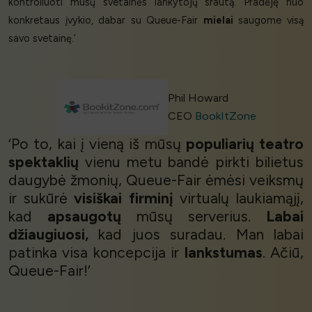
kontroliuoti mūsų svetainės lankytojų srautą. Pradėję nuo
konkretaus įvykio, dabar su Queue-Fair
mielai
saugome visą
savo svetainę.’
Phil Howard
CEO
BookItZone
‘Po to, kai į vieną iš mūsų
populiarių teatro
spektaklių
vienu metu bandė pirkti bilietus
daugybė žmonių, Queue-Fair ėmėsi veiksmų
ir sukūrė
visiškai firminį
virtualų laukiamąjį,
kad
apsaugotų
mūsų serverius.
Labai
džiaugiuosi,
kad juos suradau. Man labai
patinka visa koncepcija ir
lankstumas
. Ačiū,
Queue-Fair!’