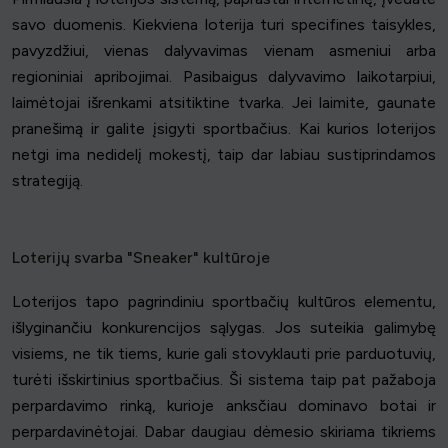
savo duomenis. Kiekviena loterija turi specifines taisykles,
pavyzdžiui, vienas dalyvavimas vienam asmeniui arba
regioniniai apribojimai. Pasibaigus dalyvavimo laikotarpiui,
laimėtojai išrenkami atsitiktine tvarka. Jei laimite, gaunate
pranešimą ir galite įsigyti sportbačius. Kai kurios loterijos
netgi ima nedidelį mokestį, taip dar labiau sustiprindamos
strategiją.
Loterijų svarba "Sneaker" kultūroje
Loterijos tapo pagrindiniu sportbačių kultūros elementu,
išlyginančiu konkurencijos sąlygas. Jos suteikia galimybę
visiems, ne tik tiems, kurie gali stovyklauti prie parduotuvių,
turėti išskirtinius sportbačius. Ši sistema taip pat pažaboja
perpardavimo rinką, kurioje anksčiau dominavo botai ir
perpardavinėtojai. Dabar daugiau dėmesio skiriama tikriems