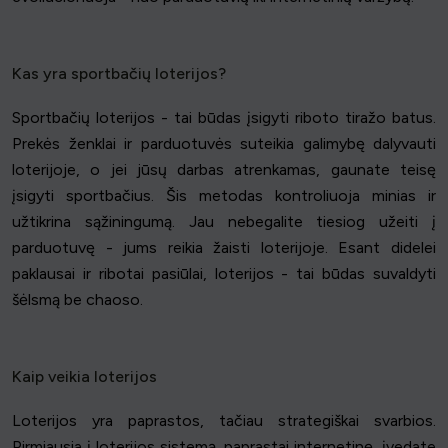
Kas yra sportbačių loterijos?
Sportbačių loterijos - tai būdas įsigyti riboto tiražo batus.
Prekės ženklai ir parduotuvės suteikia galimybę dalyvauti
loterijoje, o jei jūsų darbas atrenkamas, gaunate teisę
įsigyti sportbačius. Šis metodas kontroliuoja minias ir
užtikrina sąžiningumą. Jau nebegalite tiesiog užeiti į
parduotuvę - jums reikia žaisti loterijoje. Esant didelei
paklausai ir ribotai pasiūlai, loterijos - tai būdas suvaldyti
šėlsmą be chaoso.
Kaip veikia loterijos
Loterijos yra paprastos, tačiau strategiškai svarbios.
Pirmiausia į loterijos sistemą, paprastai internetinę, įvedate