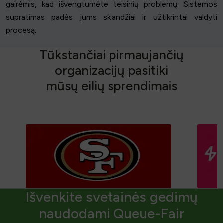
gairėmis, kad išvengtumėte teisinių problemų. Sistemos
supratimas padės jums sklandžiai ir užtikrintai valdyti
procesą.
T
ū
k
s
t
a
n
č
i
a
i
p
i
r
m
a
u
j
a
n
č
i
ų
o
r
g
a
n
i
z
a
c
i
j
ų
p
a
s
i
t
i
k
i
m
ū
s
ų
e
i
l
i
ų
s
p
r
e
n
d
i
m
a
i
s
Išvenkite svetainės gedimų
naudodami Queue-Fair