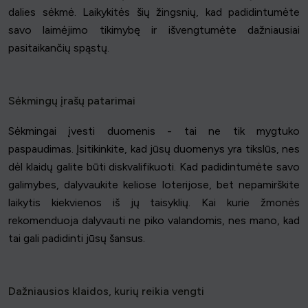
dalies sėkmė. Laikykitės šių žingsnių, kad padidintumėte
savo laimėjimo tikimybę ir išvengtumėte dažniausiai
pasitaikančių spąstų.
Sėkmingų įrašų patarimai
Sėkmingai įvesti duomenis - tai ne tik mygtuko
paspaudimas. Įsitikinkite, kad jūsų duomenys yra tikslūs, nes
dėl klaidų galite būti diskvalifikuoti. Kad padidintumėte savo
galimybes, dalyvaukite keliose loterijose, bet nepamirškite
laikytis kiekvienos iš jų taisyklių. Kai kurie žmonės
rekomenduoja dalyvauti ne piko valandomis, nes mano, kad
tai gali padidinti jūsų šansus.
Dažniausios klaidos, kurių reikia vengti