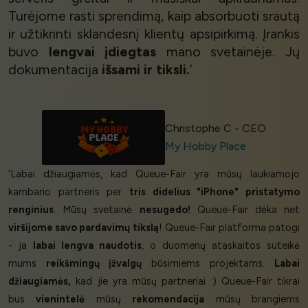
Turėjome rasti sprendimą, kaip absorbuoti srautą
ir užtikrinti sklandesnį klientų apsipirkimą. Įrankis
buvo
lengvai įdiegtas
mano svetainėje. Jų
dokumentacija
išsami ir tiksli.
’
Christophe C - CEO
My Hobby Place
‘Labai džiaugiamės, kad Queue-Fair yra mūsų laukiamojo
kambario partneris per
tris didelius "iPhone" pristatymo
renginius
. Mūsų svetainė
nesugedo!
Queue-Fair dėka net
viršijome savo pardavimų tikslą
! Queue-Fair platforma patogi
- ja
labai lengva naudotis
, o duomenų ataskaitos suteikė
mums
reikšmingų įžvalgų
būsimiems projektams.
Labai
džiaugiamės,
kad jie yra mūsų partneriai :) Queue-Fair tikrai
bus
vienintelė
mūsų
rekomendacija
mūsų brangiems