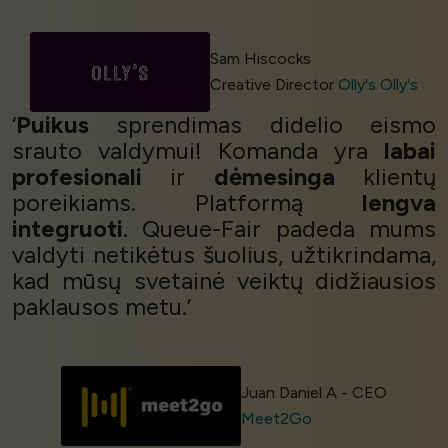
Sam Hiscocks
Creative Director
Olly's Olly's
‘
Puikus
sprendimas didelio eismo
srauto valdymui! Komanda yra
labai
profesionali
ir
dėmesinga
klientų
poreikiams. Platformą
lengva
integruoti
. Queue-Fair padeda mums
valdyti netikėtus šuolius, užtikrindama,
kad mūsų svetainė veiktų didžiausios
paklausos metu.’
Juan Daniel A - CEO
Meet2Go