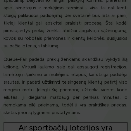
spaudimą. Dalyvavimo langai, paskyrų kūrimas, pranešimai
apie laimėtojus ir mokėjimo terminai - visa tai gali lemti
staigų paklausos padidėjimą. Jei svetainė bus lėta ar paini,
tikrieji klientai gali apskritai praleisti procesą. Štai kodėl
pirmaujantys prekių ženklai atidžiai apgalvoja sąžiningumą,
kovos su robotais priemones ir klientų kelionės, susijusios
su pačia loterija, stabilumą.
Queue-Fair padeda prekių ženklams sklandžiau vykdyti šią
kelionę. Virtuali laukimo salė gali apsaugoti registracijos,
laimėtojų išpirkimo ar mokėjimo etapus, kai staiga padidėja
srautas, ir padėti užtikrinti teisingesnę klientų patirtį viso
renginio metu. Įdiegti šią priemonę užtenka vienos kodo
eilutės, ji diegiama maždaug per penkias minutes, o
nemokama eilė prieinama, todėl ji yra praktiškas priedas,
skirtas įmonių lygmens pristatymams.
Ar sportbačių loterijos yra