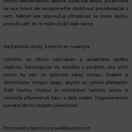
mohou diskvalifikovat. Abyste zvýšili své šance, zúčastněte
se více loterií, ale nezapomeňte dodržovat pravidla každé z
nich. Někteří lidé doporučují přihlašovat se mimo špičku,
protože věří, že to může zvýšit vaše šance.
Nejčastější chyby, kterých se vyvarujte
Vyhněte se těmto nástrahám a dosáhněte lepšího
úspěchu. Nevstupujte do soutěže s použitím více účtů;
mohlo by vám to způsobit zákaz vstupu. Dvakrát si
zkontrolujte vstupní údaje, abyste se vyhnuli překlepům.
Další častou chybou je nedodržení termínů, proto si
nastavte připomenutí času a data zadání. Organizovanost
pomáhá těmto chybám předcházet.
Porozumění šancím a pravděpodobnosti