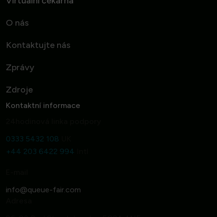
Virtuální čekárna
O nás
Kontaktujte nás
Zprávy
Zdroje
Kontaktní informace
24hodinová linka podpory
0333 5432 108
UK
+44 203 6422 994
Intl
E-mail
Adresa