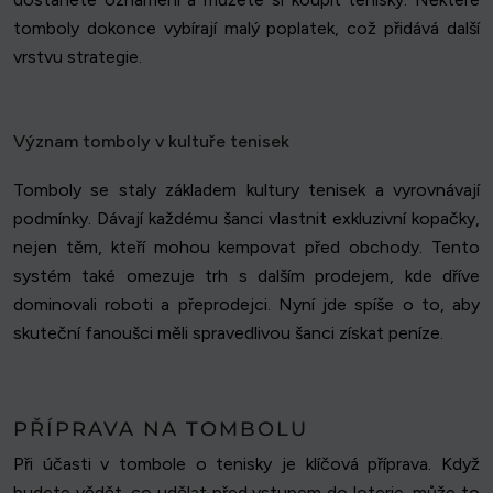
tomboly dokonce vybírají malý poplatek, což přidává další
vrstvu strategie.
Význam tomboly v kultuře tenisek
Tomboly se staly základem kultury tenisek a vyrovnávají
podmínky. Dávají každému šanci vlastnit exkluzivní kopačky,
nejen těm, kteří mohou kempovat před obchody. Tento
systém také omezuje trh s dalším prodejem, kde dříve
dominovali roboti a přeprodejci. Nyní jde spíše o to, aby
skuteční fanoušci měli spravedlivou šanci získat peníze.
PŘÍPRAVA NA TOMBOLU
Při účasti v tombole o tenisky je klíčová příprava. Když
budete vědět, co udělat před vstupem do loterie, může to