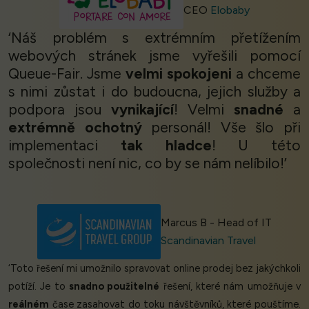
CEO
Elobaby
‘Náš problém s extrémním přetížením
webových stránek jsme vyřešili pomocí
Queue-Fair. Jsme
velmi spokojeni
a chceme
s nimi zůstat i do budoucna, jejich služby a
podpora jsou
vynikající
! Velmi
snadné
a
extrémně ochotný
personál! Vše šlo při
implementaci
tak hladce
! U této
společnosti není nic, co by se nám nelíbilo!’
Marcus B - Head of IT
Scandinavian Travel
‘Toto řešení mi umožnilo spravovat online prodej bez jakýchkoli
potíží. Je to
snadno použitelné
řešení, které nám umožňuje v
reálném
čase zasahovat do toku návštěvníků, které pouštíme.