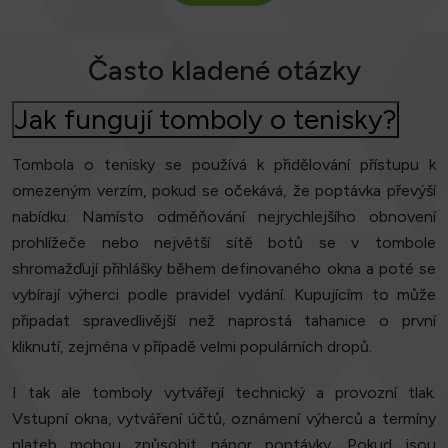
Často kladené otázky
Jak fungují tomboly o tenisky?
Tombola o tenisky se používá k přidělování přístupu k
omezeným verzím, pokud se očekává, že poptávka převýší
nabídku. Namísto odměňování nejrychlejšího obnovení
prohlížeče nebo největší sítě botů se v tombole
shromažďují přihlášky během definovaného okna a poté se
vybírají výherci podle pravidel vydání. Kupujícím to může
připadat spravedlivější než naprostá tahanice o první
kliknutí, zejména v případě velmi populárních dropů.
I tak ale tomboly vytvářejí technický a provozní tlak.
Vstupní okna, vytváření účtů, oznámení výherců a termíny
plateb mohou způsobit nápor poptávky. Pokud jsou