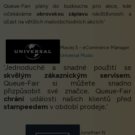
Queue-Fair plány do budoucna pro akce, kde
očekáváme
obrovskou záplavu
návštěvnosti a
účast na větších maloobchodních akcích.’
Maciej S - eCommerce Manager
Universal Music
‘Jednoduché a snadné použití se
skvělým zákaznickým servisem
.
Queue-Fair si můžete snadno
přizpůsobit své značce. Queue-Fair
chrání
události našich klientů před
stampeedem
v období prodeje.’
Jonathan N