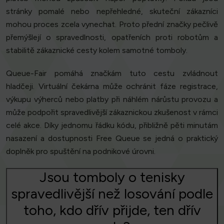
stránky pomalé nebo nepřehledné, skuteční zákazníci
mohou proces zcela vynechat. Proto přední značky pečlivě
přemýšlejí o spravedlnosti, opatřeních proti robotům a
stabilitě zákaznické cesty kolem samotné tomboly.
Queue-Fair pomáhá značkám tuto cestu zvládnout
hladčeji. Virtuální čekárna může ochránit fáze registrace,
výkupu výherců nebo platby při náhlém nárůstu provozu a
může podpořit spravedlivější zákaznickou zkušenost v rámci
celé akce. Díky jednomu řádku kódu, přibližně pěti minutám
nasazení a dostupnosti Free Queue se jedná o praktický
doplněk pro spuštění na podnikové úrovni.
Jsou tomboly o tenisky
spravedlivější než losování podle
toho, kdo dřív přijde, ten dřív