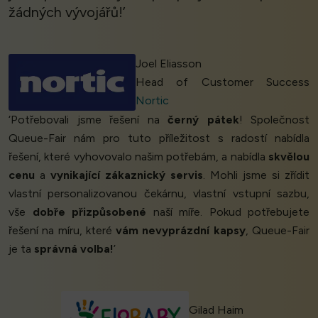
žádných vývojářů!’
Joel Eliasson
Head of Customer Success
Nortic
‘Potřebovali jsme řešení na
černý pátek
! Společnost
Queue-Fair nám pro tuto příležitost s radostí nabídla
řešení, které vyhovovalo našim potřebám, a nabídla
skvělou
cenu
a
vynikající zákaznický servis
. Mohli jsme si zřídit
vlastní personalizovanou čekárnu, vlastní vstupní sazbu,
vše
dobře přizpůsobené
naší míře. Pokud potřebujete
řešení na míru, které
vám nevyprázdní kapsy
, Queue-Fair
je ta
správná volba!
’
Gilad Haim