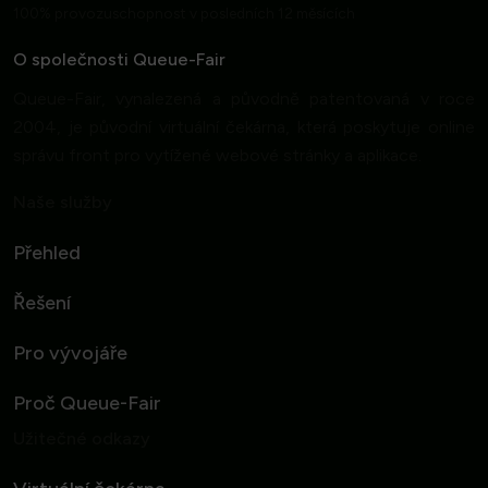
100% provozuschopnost v posledních 12 měsících
O společnosti Queue-Fair
Queue-Fair, vynalezená a původně patentovaná v roce
2004, je původní virtuální čekárna, která poskytuje online
správu front pro vytížené webové stránky a aplikace.
Naše služby
Přehled
Řešení
Pro vývojáře
Proč Queue-Fair
Užitečné odkazy