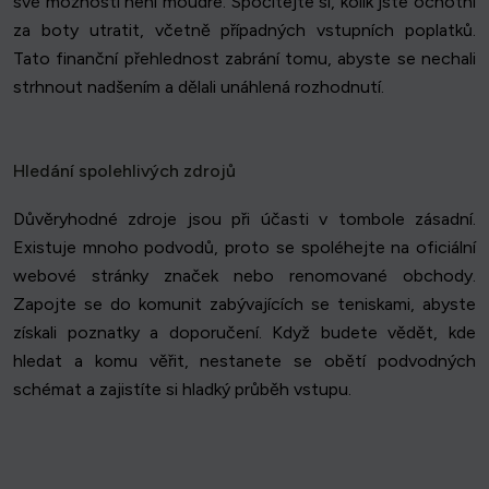
své možnosti není moudré. Spočítejte si, kolik jste ochotni
za boty utratit, včetně případných vstupních poplatků.
Tato finanční přehlednost zabrání tomu, abyste se nechali
strhnout nadšením a dělali unáhlená rozhodnutí.
Hledání spolehlivých zdrojů
Důvěryhodné zdroje jsou při účasti v tombole zásadní.
Existuje mnoho podvodů, proto se spoléhejte na oficiální
webové stránky značek nebo renomované obchody.
Zapojte se do komunit zabývajících se teniskami, abyste
získali poznatky a doporučení. Když budete vědět, kde
hledat a komu věřit, nestanete se obětí podvodných
schémat a zajistíte si hladký průběh vstupu.