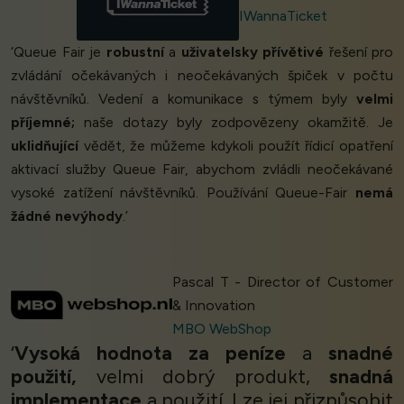
IWannaTicket
‘Queue Fair je
robustní
a
uživatelsky přívětivé
řešení pro
zvládání očekávaných i neočekávaných špiček v počtu
návštěvníků. Vedení a komunikace s týmem byly
velmi
příjemné;
naše dotazy byly zodpovězeny okamžitě. Je
uklidňující
vědět, že můžeme kdykoli použít řídicí opatření
aktivací služby Queue Fair, abychom zvládli neočekávané
vysoké zatížení návštěvníků. Používání Queue-Fair
nemá
žádné nevýhody
.’
Pascal T - Director of Customer
& Innovation
MBO WebShop
‘
Vysoká hodnota za peníze
a
snadné
použití,
velmi dobrý produkt,
snadná
implementace
a použití. Lze jej přizpůsobit