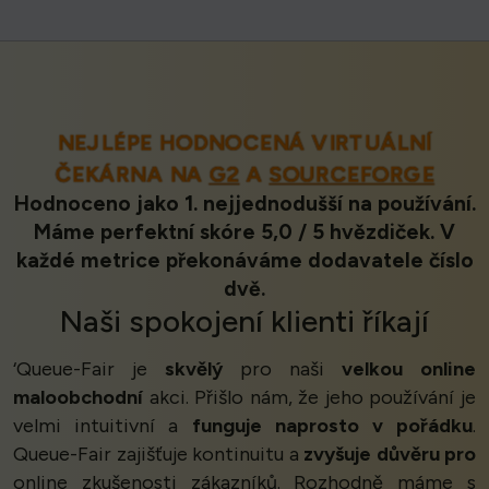
NEJLÉPE HODNOCENÁ VIRTUÁLNÍ
ČEKÁRNA NA
G2
A
SOURCEFORGE
Hodnoceno jako 1. nejjednodušší na používání.
Máme perfektní skóre 5,0 / 5 hvězdiček. V
každé metrice překonáváme dodavatele číslo
dvě.
Naši
spokojení klienti
říkají
‘Queue-Fair je
skvělý
pro naši
velkou online
maloobchodní
akci. Přišlo nám, že jeho používání je
velmi intuitivní a
funguje naprosto v pořádku
.
Queue-Fair zajišťuje kontinuitu a
zvyšuje důvěru pro
online zkušenosti zákazníků. Rozhodně máme s