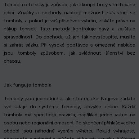
Tombola o tenisky je způsob, jak si koupit boty v limitované
edici. Značky a obchody nabízejí možnost zúčastnit se
tomboly, a pokud je váš příspěvek vybrán, získáte právo na
nákup tenisek. Tato metoda kontroluje davy a zajišťuje
spravedlnost. Do obchodu už jen tak nevstoupíte, musíte
si zahrát sázku. Při vysoké poptávce a omezené nabídce
jsou tomboly způsobem, jak zvládnout šílenství bez
chaosu.
Jak funguje tombola
Tomboly jsou jednoduché, ale strategické. Nejprve zadáte
své údaje do systému tomboly, obvykle online. Každá
tombola má specifická pravidla, například jeden vstup na
osobu nebo regionální omezení. Po skončení přihlašovacího
období jsou náhodně vybráni výherci. Pokud vyhrajete,
dostanete oznámení a můžete si koupit tenisky. Některé