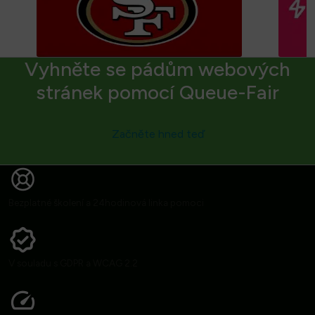
Vyhněte se pádům webových
stránek pomocí Queue-Fair
Začněte hned teď
Bezplatné školení a 24hodinová linka pomoci
V souladu s GDPR a WCAG 2.2