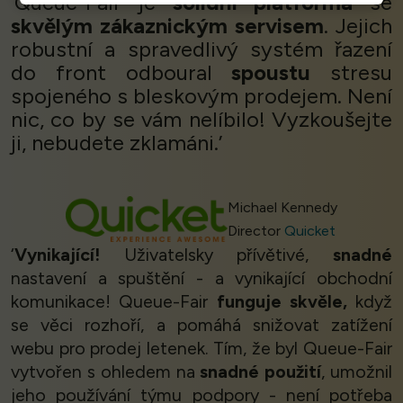
‘Queue-Fair je
solidní platforma
se
skvělým zákaznickým servisem
. Jejich
robustní a spravedlivý systém řazení
do front odboural
spoustu
stresu
spojeného s bleskovým prodejem. Není
nic, co by se vám nelíbilo! Vyzkoušejte
ji, nebudete zklamáni.’
Michael Kennedy
Director
Quicket
‘
Vynikající!
Uživatelsky přívětivé,
snadné
nastavení a spuštění - a vynikající obchodní
komunikace! Queue-Fair
funguje skvěle,
když
se věci rozhoří, a pomáhá snižovat zatížení
webu pro prodej letenek. Tím, že byl Queue-Fair
vytvořen s ohledem na
snadné použití
, umožnil
jeho používání týmu podpory - není potřeba