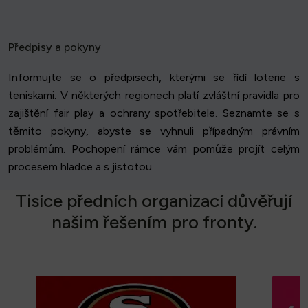
Předpisy a pokyny
Informujte se o předpisech, kterými se řídí loterie s
teniskami. V některých regionech platí zvláštní pravidla pro
zajištění fair play a ochrany spotřebitele. Seznamte se s
těmito pokyny, abyste se vyhnuli případným právním
problémům. Pochopení rámce vám pomůže projít celým
procesem hladce a s jistotou.
T
i
s
í
c
e
p
ř
e
d
n
í
c
h
o
r
g
a
n
i
z
a
c
í
d
ů
v
ě
ř
u
j
í
n
a
š
i
m
ř
e
š
e
n
í
m
p
r
o
f
r
o
n
t
y
.