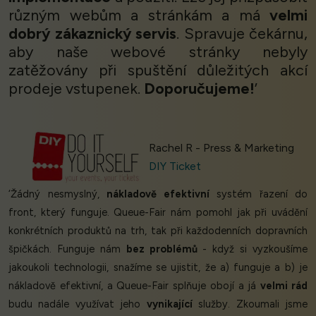
různým webům a stránkám a má
velmi
dobrý zákaznický servis
. Spravuje čekárnu,
aby naše webové stránky nebyly
zatěžovány při spuštění důležitých akcí
prodeje vstupenek.
Doporučujeme!
’
Rachel R - Press & Marketing
DIY Ticket
‘Žádný nesmyslný,
nákladově efektivní
systém řazení do
front, který funguje. Queue-Fair nám pomohl jak při uvádění
konkrétních produktů na trh, tak při každodenních dopravních
špičkách. Funguje nám
bez problémů
- když si vyzkoušíme
jakoukoli technologii, snažíme se ujistit, že a) funguje a b) je
nákladově efektivní, a Queue-Fair splňuje obojí a já
velmi rád
budu nadále využívat jeho
vynikající
služby. Zkoumali jsme