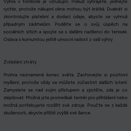
Výhra v tombole je vzrušující. Pokud vyhrajete, jednejte
rychle, protože nákupní okna mohou být krátká. Dvakrát si
zkontrolujte platební a dodací údaje, abyste se vyhnuli
případným zádrhelům. Podělte se o svůj úspěch na
sociálních sítích a spojte se s dalšími nadšenci do tenisek.
Oslava s komunitou ještě umocní radost z vaší výhry.
Zvládání ztráty
Prohra neznamená konec světa. Zachovejte si pozitivní
myšlení, protože vždy se můžete zúčastnit dalších loterií.
Zamyslete se nad svým přístupem a zjistěte, zda je co
zlepšovat. Možná jste promeškali termín pro přihlášení nebo
možná potřebujete rozšířit své zdroje. Poučte se z každé
zkušenosti, abyste příště zvýšili své šance.