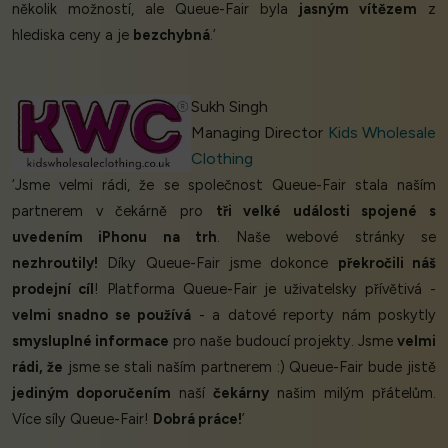
několik možností, ale Queue-Fair byla
jasným vítězem
z
hlediska ceny a je
bezchybná
.’
Sukh Singh
Managing Director
Kids Wholesale
Clothing
‘Jsme velmi rádi, že se společnost Queue-Fair stala naším
partnerem v čekárně pro
tři velké události spojené s
uvedením iPhonu na trh
. Naše webové stránky se
nezhroutily!
Díky Queue-Fair jsme dokonce
překročili náš
prodejní cíl
! Platforma Queue-Fair je uživatelsky přívětivá -
velmi snadno se používá
- a datové reporty nám poskytly
smysluplné informace
pro naše budoucí projekty. Jsme
velmi
rádi, že
jsme se stali naším partnerem :) Queue-Fair bude jistě
jediným doporučením
naší
čekárny
našim milým přátelům.
Více síly Queue-Fair!
Dobrá práce!
’