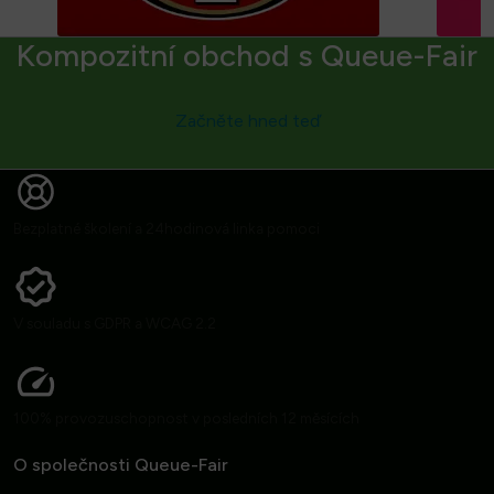
Kompozitní obchod s Queue-Fair
Začněte hned teď
Bezplatné školení a 24hodinová linka pomoci
V souladu s GDPR a WCAG 2.2
100% provozuschopnost v posledních 12 měsících
O společnosti Queue-Fair