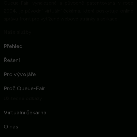
Queue-Fair, vynalezená a původně patentovaná v roce
2004, je původní virtuální čekárna, která poskytuje online
správu front pro vytížené webové stránky a aplikace.
Naše služby
Přehled
Řešení
Pro vývojáře
Proč Queue-Fair
Užitečné odkazy
Virtuální čekárna
O nás