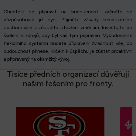
Chcete-li se připravit na budoucnost, začněte se
přizpůsobovat již nyní. Přijměte zásady kompozitního
obchodování a zůstaňte otevřeni změnám. Investujte do
školení a zdrojů, aby byl váš tým připraven. Vybudováním
flexibilního systému budete připraveni zvládnout vše, co
budoucnost přinese. Klíčem k úspěchu je zůstat proaktivní
a připravený na okamžitý vývoj.
T
i
s
í
c
e
p
ř
e
d
n
í
c
h
o
r
g
a
n
i
z
a
c
í
d
ů
v
ě
ř
u
j
í
n
a
š
i
m
ř
e
š
e
n
í
m
p
r
o
f
r
o
n
t
y
.