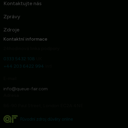
Kontaktujte nás
Zprávy
Zdroje
Kontaktní informace
24hodinová linka podpory
0333 5432 108
UK
+44 203 6422 994
Intl
E-mail
Adresa
86-90 Paul Street, London EC2A 4NE
Původní zdroj důvěry online