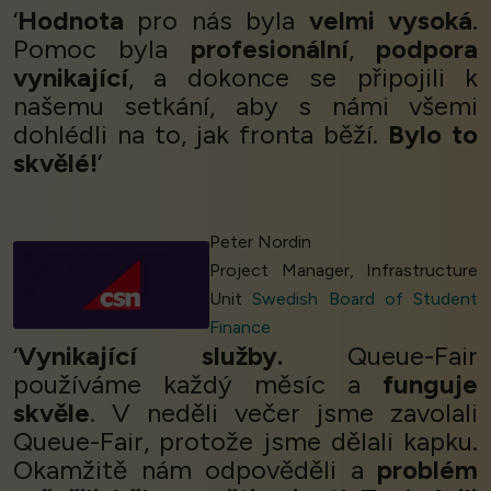
‘
Hodnota
pro nás byla
velmi vysoká
.
Pomoc byla
profesionální
,
podpora
vynikající
, a dokonce se připojili k
našemu setkání, aby s námi všemi
dohlédli na to, jak fronta běží.
Bylo to
skvělé!
’
Peter Nordin
Project Manager, Infrastructure
Unit
Swedish Board of Student
Finance
‘
Vynikající služby.
Queue-Fair
používáme každý měsíc a
funguje
skvěle
. V neděli večer jsme zavolali
Queue-Fair, protože jsme dělali kapku.
Okamžitě nám odpověděli a
problém