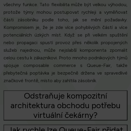
všechny funkce. Tato flexibilita může být velkou výhodou,
protože týmy mohou postupovat rychleji a vyměňovat
části zásobníku podle toho, jak se mění požadavky.
Kompromisem je, že je zde více pohyblivých částí a více
potenciálních úzkých míst. Když se při velkém spuštění
nebo propagaci spustí provoz přes několik propojených
služeb najednou, může nejslabší komponenta zpomalit
celou cestu k zákazníkovi. Proto mnoho podnikových týmů
spojuje composable commerce s Queue-Fair, takže
přebytečná poptávka je bezpečně držena ve spravedlivé
značkové frontě, místo aby zahltila zásobník.
Odstraňuje kompozitní
architektura obchodu potřebu
virtuální čekárny?
Jak rychle lze Queue-Fair přidat