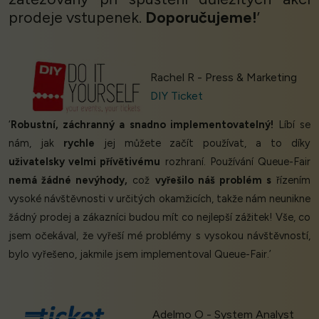
prodeje vstupenek.
Doporučujeme!
’
Rachel R - Press & Marketing
DIY Ticket
‘
Robustní, záchranný a snadno implementovatelný!
Líbí se
nám, jak
rychle
jej můžete začít používat, a to díky
uživatelsky velmi přívětivému
rozhraní. Používání Queue-Fair
nemá žádné nevýhody,
což
vyřešilo náš problém s
řízením
vysoké návštěvnosti v určitých okamžicích, takže nám neunikne
žádný prodej a zákazníci budou mít co nejlepší zážitek! Vše, co
jsem očekával, že vyřeší mé problémy s vysokou návštěvností,
bylo vyřešeno, jakmile jsem implementoval Queue-Fair.’
Adelmo O - System Analyst