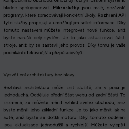
kompozitního obchodu. Umožňují různým částem systému
hladce spolupracovat.
Mikroslužby
jsou malé, nezávislé
programy, které zpracovávají konkrétní úkoly.
Rozhraní API
tyto služby propojují a umožňují jim sdílet informace. Díky
tomuto nastavení můžete integrovat nové funkce, aniž
byste narušili celý systém. Je to jako aktualizovat části
stroje, aniž by se zastavil jeho provoz. Díky tomu je vaše
podnikání efektivnější a přizpůsobivější.
Vysvětlení architektury bez hlavy
Bezhlavá architektura může znít složitě, ale v praxi je
jednoduchá. Odděluje přední část webu od zadní části. To
znamená, že můžete měnit vzhled svého obchodu, aniž
byste měnili jeho základní funkce. Je to jako měnit lak na
autě, aniž byste se dotkli motoru. Díky tomuto oddělení
jsou aktualizace jednodušší a rychlejší. Můžete vylepšit