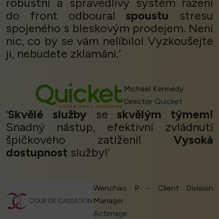
robustní a spravedlivý systém řazení
do front odboural
spoustu
stresu
spojeného s bleskovým prodejem. Není
nic, co by se vám nelíbilo! Vyzkoušejte
ji, nebudete zklamáni.’
Michael Kennedy
Director
Quicket
‘
Skvělé služby
se
skvělým týmem!
Snadný nástup, efektivní zvládnutí
špičkového zatížení!
Vysoká
dostupnost
služby!’
Wenchao P - Client Division
Manager
Actimage