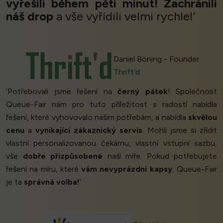
vyřešili během pěti minut!
Zachránili
náš drop
a vše vyřídili velmi rychle!’
Daniel Böning - Founder
Thrift'd
‘Potřebovali jsme řešení na
černý pátek
! Společnost
Queue-Fair nám pro tuto příležitost s radostí nabídla
řešení, které vyhovovalo našim potřebám, a nabídla
skvělou
cenu
a
vynikající zákaznický servis
. Mohli jsme si zřídit
vlastní personalizovanou čekárnu, vlastní vstupní sazbu,
vše
dobře přizpůsobené
naší míře. Pokud potřebujete
řešení na míru, které
vám nevyprázdní kapsy
, Queue-Fair
je ta
správná volba!
’