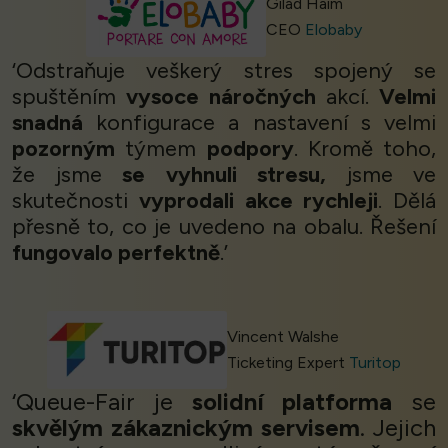
Gilad Haim
CEO
Elobaby
‘Odstraňuje veškerý stres spojený se
spuštěním
vysoce náročných
akcí.
Velmi
snadná
konfigurace a nastavení s velmi
pozorným
týmem
podpory
. Kromě toho,
že jsme
se vyhnuli stresu,
jsme ve
skutečnosti
vyprodali akce rychleji
. Dělá
přesně to, co je uvedeno na obalu. Řešení
fungovalo perfektně
.’
Vincent Walshe
Ticketing Expert
Turitop
‘Queue-Fair je
solidní platforma
se
skvělým zákaznickým servisem
. Jejich