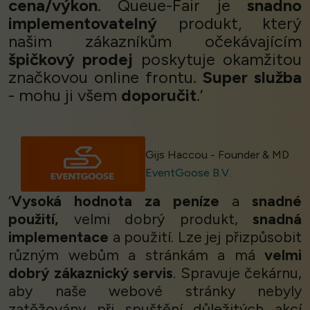
cena/výkon
. Queue-Fair je
snadno
implementovatelný
produkt, který
našim zákazníkům očekávajícím
špičkový prodej
poskytuje okamžitou
značkovou online frontu.
Super služba
- mohu ji všem
doporučit
.’
Gijs Haccou - Founder & MD
EventGoose B.V.
‘
Vysoká hodnota za peníze
a
snadné
použití,
velmi dobrý produkt,
snadná
implementace
a použití. Lze jej přizpůsobit
různým webům a stránkám a má
velmi
dobrý zákaznický servis
. Spravuje čekárnu,
aby naše webové stránky nebyly
zatěžovány při spuštění důležitých akcí