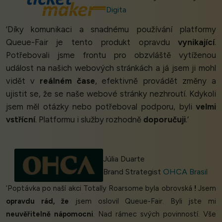
Digita
‘Díky komunikaci a snadnému používání platformy
Queue-Fair je tento produkt opravdu
vynikající
.
Potřebovali jsme frontu pro obzvláště vytíženou
událost na našich webových stránkách a já jsem ji mohl
vidět v
reálném čase
, efektivně provádět změny a
ujistit se, že se naše webové stránky nezhroutí. Kdykoli
jsem měl otázky nebo potřeboval podporu, byli
velmi
vstřícní
. Platformu i služby rozhodně
doporučuji
.’
Júlia Duarte
Brand Strategist
OHCA Brasil
‘Poptávka po naší akci Totally Roarsome byla obrovská
!
Jsem
opravdu rád, že
jsem oslovil Queue-Fair. Byli jste mi
neuvěřitelně nápomocni
. Nad rámec svých povinností. Vše