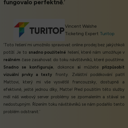
fungovalo perfektně
.’
Vincent Walshe
Ticketing Expert
Turitop
‘Toto řešení mi umožnilo spravovat online prodej bez jakýchkoli
potíží. Je to
snadno použitelné
řešení, které nám umožňuje v
reálném
čase zasahovat do toku návštěvníků, které pouštíme.
Snadno se konfiguruje
, dokonce
si
můžete
přizpůsobit
vizuální prvky a texty
fronty. Zvláštní poděkování patří
Mattovi, který mi vše vysvětlil francouzsky, dostupně a
efektivně, ještě jednou díky, Matte! Před použitím této služby
měl náš webový server problémy se zpomalením a stával se
nedostupným. Řízením toku návštěvníků se nám podařilo tento
problém odstranit.’