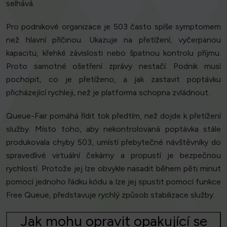
selhává.
Pro podnikové organizace je 503 často spíše symptomem
než hlavní příčinou. Ukazuje na přetížení, vyčerpanou
kapacitu, křehké závislosti nebo špatnou kontrolu příjmu.
Proto samotné ošetření zprávy nestačí. Podnik musí
pochopit, co je přetíženo, a jak zastavit poptávku
přicházející rychleji, než je platforma schopna zvládnout.
Queue-Fair pomáhá řídit tok předtím, než dojde k přetížení
služby. Místo toho, aby nekontrolovaná poptávka stále
produkovala chyby 503, umístí přebytečné návštěvníky do
spravedlivé virtuální čekárny a propustí je bezpečnou
rychlostí. Protože jej lze obvykle nasadit během pěti minut
pomocí jednoho řádku kódu a lze jej spustit pomocí funkce
Free Queue, představuje rychlý způsob stabilizace služby.
Jak mohu opravit opakující se