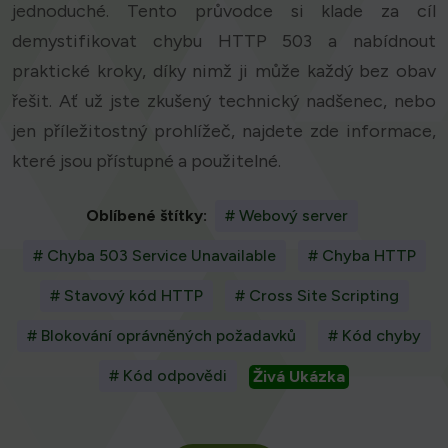
jednoduché. Tento průvodce si klade za cíl
demystifikovat chybu HTTP 503 a nabídnout
praktické kroky, díky nimž ji může každý bez obav
řešit. Ať už jste zkušený technický nadšenec, nebo
jen příležitostný prohlížeč, najdete zde informace,
které jsou přístupné a použitelné.
Oblíbené štítky:
# Webový server
# Chyba 503 Service Unavailable
# Chyba HTTP
# Stavový kód HTTP
# Cross Site Scripting
# Blokování oprávněných požadavků
# Kód chyby
# Kód odpovědi
Živá Ukázka