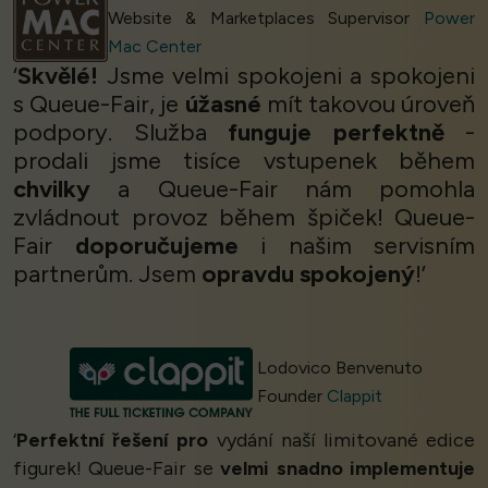
Website & Marketplaces Supervisor
Power
Mac Center
‘
Skvělé!
Jsme velmi spokojeni a spokojeni
s Queue-Fair, je
úžasné
mít takovou úroveň
podpory. Služba
funguje perfektně
-
prodali jsme tisíce vstupenek během
chvilky
a Queue-Fair nám pomohla
zvládnout provoz během špiček! Queue-
Fair
doporučujeme
i našim servisním
partnerům. Jsem
opravdu spokojený
!’
Lodovico Benvenuto
Founder
Clappit
‘
Perfektní řešení pro
vydání naší limitované edice
figurek! Queue-Fair se
velmi snadno implementuje