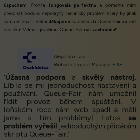
úspěchem
. Fronta
fungovala perfektně
a pomohla nám
překonat bodově nepokrytý technický problém, který by jinak
kampaň zhatil. Velmi
děkujeme
společnosti Queue-Fair
za
vaši
nabídku! Velmi si jí vážíme. Queue-Fair
nás zachránila!
’
Alejandro Lara
Website Project Manager
EJIE
‘
Úžasná podpora
a
skvělý nástroj
.
Líbila se mi jednoduchost nastavení a
používání. Queue-Fair nám umožnil
řídit provoz během spuštění. V
loňském roce nám web spadl a měli
jsme s tím problémy! Letos
se
problém vyřešil
jednoduchým přidáním
skriptu Queue-Fair.’