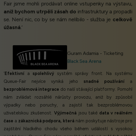
Fair jsme mohli prodávat online vstupenky na výstavu,
aniž bychom utrpěli zásah do
infrastruktury a propadli
se. Není nic, co by se nám nelíbilo - služba je
celkově
úžasná
.’
Guram Adamia - Ticketing
Black Sea Arena
‘
Efektivní
a
spolehlivý
systém správy front. Na systému
Queue-Fair nejvíce vyniká jeho
snadné používání
a
bezproblémová integrace
do naší stávající platformy. Pomohl
nám zvládat rozsáhlé nárůsty provozu, aniž by způsobil
výpadky nebo poruchy, a zajistil tak bezproblémovou
uživatelskou zkušenost.
Výjimečná
jsou také
data v reálném
čase
a
zákaznická podpora, která
nám poskytuje nástroje pro
zajištění hladkého chodu všeho během událostí s vysokou