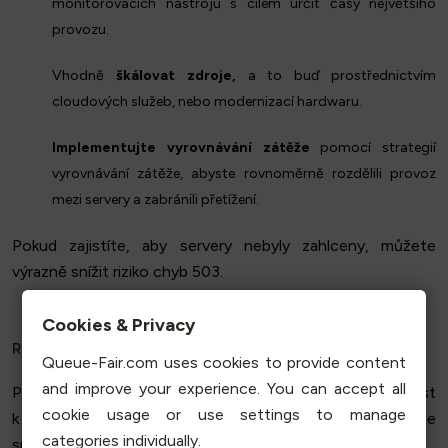
monitorovacích nástrojů s cílem určit časy největšího
provozu.
Vhodně
škálovat zdroje,
a to buď prostřednictvím
cloudových služeb, nebo modernizací hardwaru.
Implementujte vyrovnávání zátěže
pomocí strategií
vyrovnávání zátěže, abyste rovnoměrně rozdělili provoz
mezi servery a zabránili přetížení.
Pokud zajistíte, aby servery nebyly zahlceny, můžete
výrazně snížit riziko chyb 503.
Cookies & Privacy
Režim údržby
Queue-Fair.com uses cookies to provide content
and improve your experience. You can accept all
Plánovaná údržba je nutná, ale při špatné správě může vést
cookie usage or use settings to manage
k chybám HTTP 503. Klíčem k minimalizaci dopadu je
categories individually.
správné plánování a komunikace.