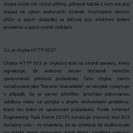
chyba může mít různé příčiny, přičemž každá z nich má jiný
dopad na výkon webových stránek. Pochopení těchto
příčin a jejich důsledků je klíčové pro efektivní řešení
problémů a jejich rychlé vyřešení.
Co je chyba HTTP 503?
Chyba HTTP 503 je chybový kód na straně serveru, který
signalizuje, že webový server dočasně nemůže
zpracovávat příchozí požadavky. Tato chyba, často
označovaná jako "Service Unavailable", se obvykle vyskytuje
v případě, že je server přetížen, prochází plánovanou
údržbou nebo se potýká s jinými technickými problémy,
které mu brání ve zpracování požadavků. Podle Internet
Engineering Task Force (IETF) označuje stavový kód 503
dočasný stav - to znamená, že se očekává, že služba bude
po krátké době obnovena. Když klient, například webový