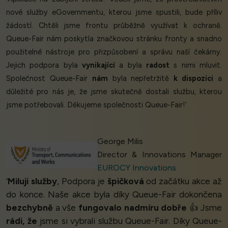
nové služby eGovernmentu, kterou jsme spustili, bude příliv
žádostí. Chtěli jsme frontu průběžně využívat k ochraně.
Queue-Fair nám poskytla značkovou stránku fronty a snadno
použitelné nástroje pro přizpůsobení a správu naší čekárny.
Jejich podpora byla
vynikající
a byla
radost
s nimi mluvit.
Společnost Queue-Fair
nám
byla nepřetržitě
k dispozici
a
důležité pro nás je, že jsme skutečně dostali službu, kterou
jsme potřebovali. Děkujeme společnosti Queue-Fair!’
George Milis
Director & Innovations Manager
EUROCY Innovations
‘
Miluji služby
, Podpora je
špičková
od začátku akce až
do konce. Naše akce byla díky Queue-Fair dokončena
bezchybně
a vše
fungovalo nadmíru dobře
👍 Jsme
rádi, že
jsme si vybrali službu Queue-Fair. Díky Queue-