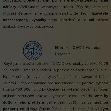
poptávkou. Queue-Fair nám pomáhá efektivně
zvládat náhlé
nárůsty
návštěvnosti webových stránek. Díky implementaci
virtuální čekárny jsme schopni zajistit, že
žádní uživatelé
nezaznamenají výpadky
nebo zpoždění, a to
ani
během
událostí s vysokou poptávkou.’
Elton M - CEO & Founder
Essencia
‘Když jsme otevřeli očkování COVID pro osoby ve věku 16-29
let, obrátili jsme se s žádostí o pomoc na společnost Queue-
Fair, která nám rychle vytvořila plně značkovou virtuální
čekárnu. Toho odpoledne pro nás Queue-Fair poctivě vystála
frontu
450 000
lidí. Díky Queue-Fair byl náš systém schopen
přijímat rezervace takovou rychlostí, kterou zvládal,
aniž by
došlo k jeho přetížení
. Jsme velmi vděční za
výjimečnou
podporu ze
strany Queue-Fair a spustili jsme ji s
velkým