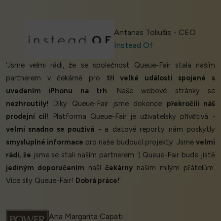
Antanas Toliušis - CEO
Instead Of
‘Jsme velmi rádi, že se společnost Queue-Fair stala naším
partnerem v čekárně pro
tři velké události spojené s
uvedením iPhonu na trh
. Naše webové stránky se
nezhroutily!
Díky Queue-Fair jsme dokonce
překročili náš
prodejní cíl
! Platforma Queue-Fair je uživatelsky přívětivá -
velmi snadno se používá
- a datové reporty nám poskytly
smysluplné informace
pro naše budoucí projekty. Jsme
velmi
rádi, že
jsme se stali naším partnerem :) Queue-Fair bude jistě
jediným doporučením
naší
čekárny
našim milým přátelům.
Více síly Queue-Fair!
Dobrá práce!
’
Ana Margarita Capati