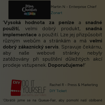
Martin N - Enterprise Chief
Zonart
‘
Vysoká hodnota za peníze
a
snadné
použití,
velmi dobrý produkt,
snadná
implementace
a použití. Lze jej přizpůsobit
různým webům a stránkám a má
velmi
dobrý zákaznický servis
. Spravuje čekárnu,
aby naše webové stránky nebyly
zatěžovány při spuštění důležitých akcí
prodeje vstupenek.
Doporučujeme!
’
Rachel R - Press & Marketing
DIY Ticket
‘Obrátili jsme se na Queue-Fair, aby pomohl naší oblíbené