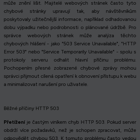
může znění lišit. Majitelé webových stránek často tyto
chybové stránky upravují tak, aby návštěvníkům
poskytovaly užitečnější informace, například odhadovanou
dobu výpadku nebo podrobnosti o plánované údržbě. Pro
správce webových stránek může analýza těchto
chybových hlášení - jako "503 Service Unavailable", "HTTP
Error 503" nebo "Service Temporarily Unavailable" - spolu s
protokoly serveru odhalit hlavní příčinu problému.
Pochopením přesné zobrazené chybové zprávy mohou
správci přijmout cílená opatření k obnovení přístupu k webu
a minimalizovat narušení pro uživatele.
Běžné příčiny HTTP 503
Přetížení
je častým viníkem chyb HTTP 503. Pokud server
obdrží více požadavků, než je schopen zpracovat, může
odpovědět chybou 503. K tomuto problému často vedou