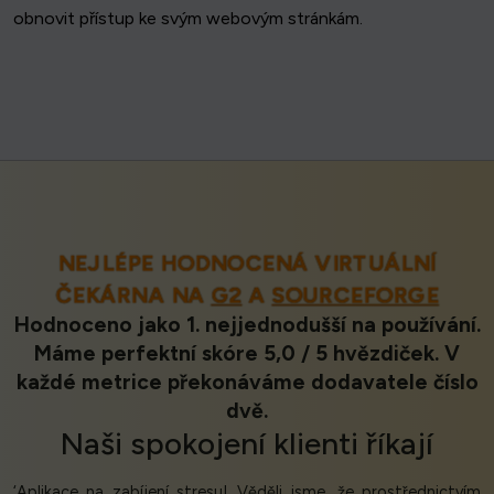
obnovit přístup ke svým webovým stránkám.
NEJLÉPE HODNOCENÁ VIRTUÁLNÍ
ČEKÁRNA NA
G2
A
SOURCEFORGE
Hodnoceno jako 1. nejjednodušší na používání.
Máme perfektní skóre 5,0 / 5 hvězdiček. V
každé metrice překonáváme dodavatele číslo
dvě.
Naši
spokojení klienti
říkají
‘Aplikace na zabíjení stresu! Věděli jsme, že prostřednictvím