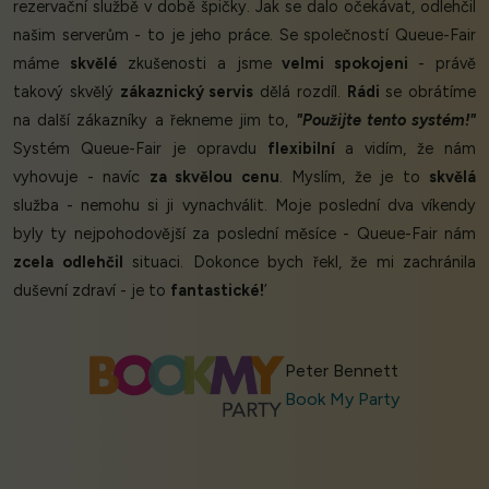
rezervační službě v době špičky. Jak se dalo očekávat, odlehčil
našim serverům - to je jeho práce. Se společností Queue-Fair
máme
skvělé
zkušenosti a jsme
velmi spokojeni
- právě
takový skvělý
zákaznický servis
dělá rozdíl.
Rádi
se obrátíme
na další zákazníky a řekneme jim to,
"Použijte tento systém!"
Systém Queue-Fair je opravdu
flexibilní
a vidím, že nám
vyhovuje - navíc
za skvělou cenu
. Myslím, že je to
skvělá
služba - nemohu si ji vynachválit. Moje poslední dva víkendy
byly ty nejpohodovější za poslední měsíce - Queue-Fair nám
zcela odlehčil
situaci. Dokonce bych řekl, že mi zachránila
duševní zdraví - je to
fantastické!
’
Peter Bennett
Book My Party