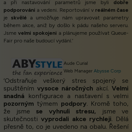
a při nastavování parametrů jsme byli
dobře
podporováni
a vedeni. Reportování v
reálném čase
je
skvělé
a umožňuje nám upravovat parametry
během akce, aniž by došlo k pádu našeho serveru.
Jsme
velmi spokojeni
a plánujeme používat Queue-
Fair pro naše budoucí vydání.’
Aude Curial
Web Manager
Abysse Corp
‘Odstraňuje veškerý stres spojený se
spuštěním
vysoce náročných
akcí.
Velmi
snadná
konfigurace a nastavení s velmi
pozorným
týmem
podpory
. Kromě toho,
že jsme
se vyhnuli stresu,
jsme ve
skutečnosti
vyprodali akce rychleji
. Dělá
přesně to, co je uvedeno na obalu. Řešení