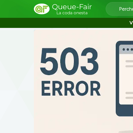
Queue-Fair
Perch
La coda onesta
V