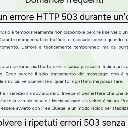
o un errore HTTP 503 durante un'
servizio è temporaneamente non disponibile perché il server o u
 Durante un'impennata di traffico, ciò accade spesso quando trop
momento. L'errore è teoricamente temporaneo, ma dal punto 
sso un sintomo piuttosto che la causa principale. Indica un s
one. Ecco perché il solo trattamento del messaggio non è s
 arrivi più velocemente di quanto la piattaforma possa fare.
che il servizio sia sovraccarico. Invece di permettere che una 
 d'attesa virtuale equa e li lascia passare alla velocità sicura. 
 essere avviato con Free Queue, è un modo rapido per stabilizzar
vere i ripetuti errori 503 senza