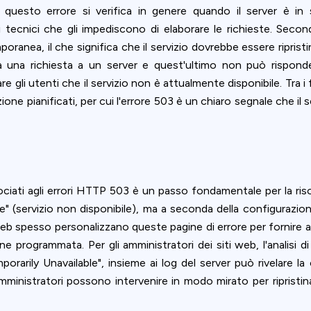
ookie usage or use settings to manage categories individually.
, questo errore si verifica in genere quando il server è 
tecnici che gli impediscono di elaborare le richieste. Second
Settings
Accept
oranea, il che significa che il servizio dovrebbe essere ripr
a una richiesta a un server e quest'ultimo non può rispond
e gli utenti che il servizio non è attualmente disponibile. Tra 
zione pianificati, per cui l'errore 503 è un chiaro segnale che i
ociati agli errori HTTP 503 è un passo fondamentale per la ri
le" (servizio non disponibile), ma a seconda della configurazi
web spesso personalizzano queste pagine di errore per fornire ai 
ione programmata. Per gli amministratori dei siti web, l'analisi
porarily Unavailable", insieme ai log del server può rivelare 
amministratori possono intervenire in modo mirato per ripristin