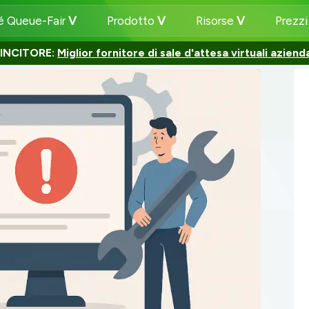
é Queue-Fair
Prodotto
Risorse
Prezz
INCITORE:
Miglior fornitore di sale d'attesa virtuali azienda