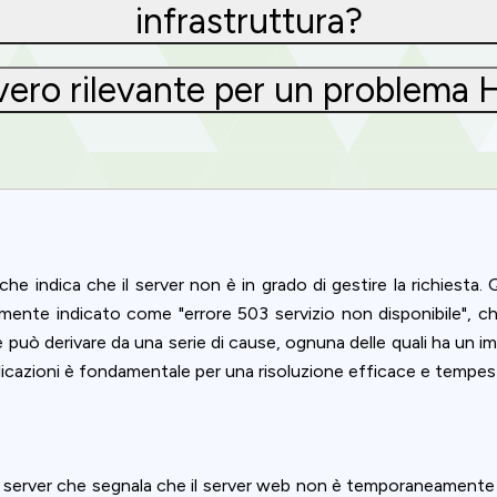
infrastruttura?
vvero rilevante per un problema
he indica che il server non è in grado di gestire la richiesta
ente indicato come "errore 503 servizio non disponibile", che 
e può derivare da una serie di cause, ognuna delle quali ha un i
icazioni è fondamentale per una risoluzione efficace e tempest
Privacy
om uses cookies to provide content and improve your experi
server che segnala che il server web non è temporaneamente in 