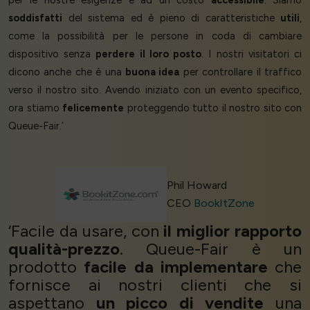
per le nostre esigenze e ad un costo
accessibile
. Siamo
soddisfatti
del sistema ed è pieno di caratteristiche
utili
,
come la possibilità per le persone in coda di cambiare
dispositivo senza
perdere il loro posto
. I nostri visitatori ci
dicono anche che è una
buona idea
per controllare il traffico
verso il nostro sito. Avendo iniziato con un evento specifico,
ora stiamo
felicemente
proteggendo tutto il nostro sito con
Queue-Fair.’
Phil Howard
CEO
BookItZone
‘Facile da usare, con
il miglior rapporto
qualità-prezzo
. Queue-Fair è un
prodotto
facile da implementare
che
fornisce ai nostri clienti che si
aspettano
un picco di vendite
una