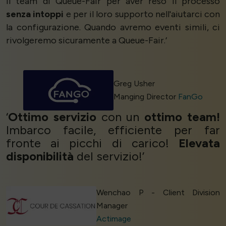
il team di Queue-Fair per aver reso il processo
senza intoppi
e per il loro supporto nell'aiutarci con
la configurazione. Quando avremo eventi simili, ci
rivolgeremo sicuramente a Queue-Fair.’
Greg Usher
Manging Director
FanGo
‘
Ottimo servizio
con un
ottimo team!
Imbarco facile, efficiente per far
fronte ai picchi di carico!
Elevata
disponibilità
del servizio!’
Wenchao P - Client Division
Manager
Actimage