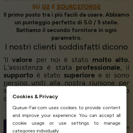
SU
G2
E
SOURCEFORGE
Il primo posto tra i più facili da usare. Abbiamo
un punteggio perfetto di 5.0 / 5 stelle.
Battiamo il secondo fornitore in ogni
parametro.
I nostri
clienti soddisfatti
dicono
‘Il
valore
per noi è stato
molto alto
.
L'assistenza è stata
professionale
, il
supporto
è stato
superiore
e si sono
persino uniti alla nostra riunione per
sorvegliare insieme a noi l'andamento
Cookies & Privacy
della coda.
È stato fantastico!
’
Queue-Fair.com uses cookies to provide content
and improve your experience. You can accept all
Peter Nordin
cookie usage or use settings to manage
Project Manager, Infrastructure
categories individually.