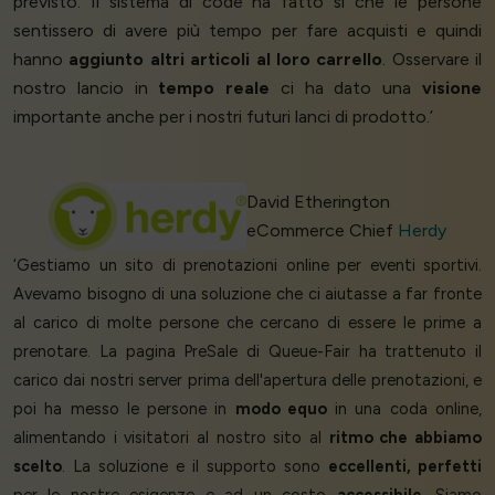
previsto. Il sistema di code ha fatto sì che le persone
sentissero di avere più tempo per fare acquisti e quindi
hanno
aggiunto altri articoli al loro carrello
. Osservare il
nostro lancio in
tempo reale
ci ha dato una
visione
importante anche per i nostri futuri lanci di prodotto.’
David Etherington
eCommerce Chief
Herdy
‘Gestiamo un sito di prenotazioni online per eventi sportivi.
Avevamo bisogno di una soluzione che ci aiutasse a far fronte
al carico di molte persone che cercano di essere le prime a
prenotare. La pagina PreSale di Queue-Fair ha trattenuto il
carico dai nostri server prima dell'apertura delle prenotazioni, e
poi ha messo le persone in
modo equo
in una coda online,
alimentando i visitatori al nostro sito al
ritmo che abbiamo
scelto
. La soluzione e il supporto sono
eccellenti, perfetti