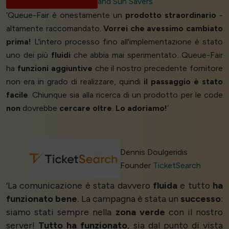
and Sun Savers
‘Queue-Fair è onestamente un
prodotto straordinario
-
altamente raccomandato.
Vorrei che avessimo cambiato
prima!
L'intero processo fino all'implementazione è stato
uno dei più
fluidi
che abbia mai sperimentato. Queue-Fair
ha
funzioni aggiuntive
che il nostro precedente fornitore
non era in grado di realizzare, quindi
il passaggio è stato
facile
. Chiunque sia alla ricerca di un prodotto per le code
non
dovrebbe
cercare oltre
.
Lo adoriamo!
’
Dennis Doulgeridis
Founder
TicketSearch
‘La comunicazione è stata davvero
fluida
e tutto
ha
funzionato bene
. La campagna è stata un
successo
:
siamo stati sempre nella
zona verde
con il nostro
server!
Tutto ha funzionato
, sia dal punto di vista