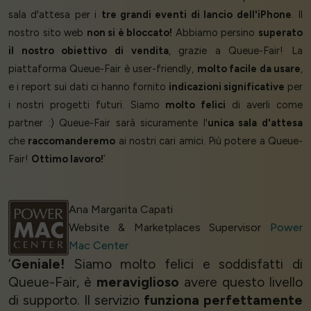
sala d'attesa per i
tre grandi eventi di lancio dell'iPhone
. Il
nostro sito web
non si è bloccato!
Abbiamo persino
superato
il nostro obiettivo di vendita
, grazie a Queue-Fair! La
piattaforma Queue-Fair è user-friendly,
molto facile da usare
,
e i report sui dati ci hanno fornito
indicazioni significative
per
i nostri progetti futuri. Siamo
molto felici
di averli come
partner :) Queue-Fair sarà sicuramente l'
unica sala d'attesa
che
raccomanderemo
ai nostri cari amici. Più potere a Queue-
Fair!
Ottimo lavoro!
’
Ana Margarita Capati
Website & Marketplaces Supervisor
Power
Mac Center
‘
Geniale!
Siamo molto felici e soddisfatti di
Queue-Fair, è
meraviglioso
avere questo livello
di supporto. Il servizio
funziona perfettamente