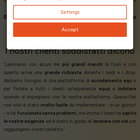
SU
G2
E
SOURCEFORGE
Settings
Il primo posto tra i più facili da usare. Abbiamo
un punteggio perfetto di 5.0 / 5 stelle.
Accept
Battiamo il secondo fornitore in ogni
parametro.
I nostri
clienti soddisfatti
dicono
‘Lavoriamo con alcuni dei
più grandi marchi
là fuori e con
questo arriva una
grande richiesta
durante i saldi e i drop.
Abbiamo bisogno di una piattaforma di
accodamento equ
o
per fornire a tutti i clienti un'esperienza
equa
e
indolore
quando si impegnano con la nostra piattaforma. Queue-Fair
non solo è stato
molto facile
da implementare - in un giorno!
- e ha
funzionato senza problemi
, ma anche il team ha
capito
le nostre esigenze
ed è stato in grado di
lavorare con noi
per
raggiungere i nostri obiettivi.’