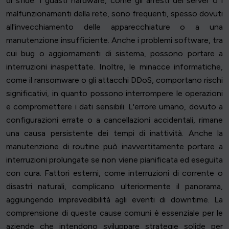
di sfide. I guasti hardware, come gli arresti del server o i
malfunzionamenti della rete, sono frequenti, spesso dovuti
all'invecchiamento delle apparecchiature o a una
manutenzione insufficiente. Anche i problemi software, tra
cui bug o aggiornamenti di sistema, possono portare a
interruzioni inaspettate. Inoltre, le minacce informatiche,
come il ransomware o gli attacchi DDoS, comportano rischi
significativi, in quanto possono interrompere le operazioni
e compromettere i dati sensibili. L'errore umano, dovuto a
configurazioni errate o a cancellazioni accidentali, rimane
una causa persistente dei tempi di inattività. Anche la
manutenzione di routine può inavvertitamente portare a
interruzioni prolungate se non viene pianificata ed eseguita
con cura. Fattori esterni, come interruzioni di corrente o
disastri naturali, complicano ulteriormente il panorama,
aggiungendo imprevedibilità agli eventi di downtime. La
comprensione di queste cause comuni è essenziale per le
aziende che intendono sviluppare strategie solide per