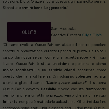
soluzione. D'oro. Grazie ancora; questo significa molto per me.
Stanotte
dormirò bene
.
Leggendario.
’
Sam Hiscocks
Creative Director
Olly's Olly's
‘Ci siamo rivolti a Queue-Fair per aiutare il nostro popolare
servizio di prenotazione durante i periodi di punta. Ha tolto il
carico dai nostri server, come ci si aspetterebbe - è il suo
lavoro. Queue-Fair è stata un'
ottima
esperienza e siamo
molto soddisfatti
: è un
servizio clienti
eccellente come
questo che fa la differenza. Ci rivolgiamo
volentieri
ad altri
clienti e glielo diciamo,
"Usate questo sistema!"
Il sistema
Queue-Fair è davvero
flessibile
e vedo che sta funzionando
per noi, anche a un
ottimo prezzo
. Penso che sia un servizio
brillante
, non potrò mai lodarlo abbastanza. Gli ultimi due fine
settimana sono stati i più rilassanti degli ultimi mesi: Queue-