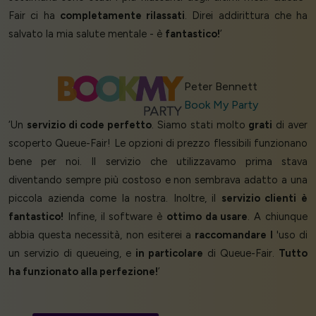
Fair ci ha
completamente rilassati
. Direi addirittura che ha
salvato la mia salute mentale - è
fantastico!
’
Peter Bennett
Book My Party
‘Un
servizio di code perfetto
. Siamo stati molto
grati
di aver
scoperto Queue-Fair! Le opzioni di prezzo flessibili funzionano
bene per noi. Il servizio che utilizzavamo prima stava
diventando sempre più costoso e non sembrava adatto a una
piccola azienda come la nostra. Inoltre, il
servizio clienti è
fantastico!
Infine, il software è
ottimo da usare
. A chiunque
abbia questa necessità, non esiterei a
raccomandare l
'uso di
un servizio di queueing, e
in particolare
di Queue-Fair.
Tutto
ha funzionato alla perfezione!
’