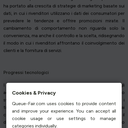
ha portato alla crescita di strategie di marketing basate sui
dati, in cui i rivenditori utilizzano i dati dei consumatori per
prevedere le tendenze e offrire promozioni mirate. Il
cambiamento di comportamento non riguarda solo la
convenienza, ma anche il controllo e la scelta, ridisegnando
il modo in cui i rivenditori affrontano il coinvolgimento dei
clienti e la fornitura di servizi.
Progressi tecnologici
I progressi tecnologici hanno catalizzato l'aumento degli
Cookies & Privacy
acquisti online, rendendo il processo più fluido e sicuro. Lo
sviluppo di gateway di pagamento sicuri ha dissipato i
Queue-Fair.com uses cookies to provide content
timori legati alle transazioni online, consentendo ai
and improve your experience. You can accept all
consumatori di fare acquisti in tutta tranquillità. Inoltre, il
cookie usage or use settings to manage
design dei siti web e le app per dispositivi mobili hanno
categories individually.