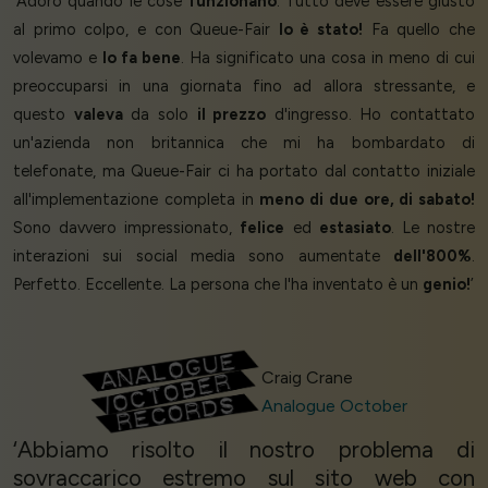
‘Adoro quando le cose
funzionano
. Tutto deve essere giusto
al primo colpo, e con Queue-Fair
lo è stato!
Fa quello che
volevamo e
lo fa bene
. Ha significato una cosa in meno di cui
preoccuparsi in una giornata fino ad allora stressante, e
questo
valeva
da solo
il prezzo
d'ingresso. Ho contattato
un'azienda non britannica che mi ha bombardato di
telefonate, ma Queue-Fair ci ha portato dal contatto iniziale
all'implementazione completa in
meno di due ore, di sabato!
Sono davvero impressionato,
felice
ed
estasiato
. Le nostre
interazioni sui social media sono aumentate
dell'800%
.
Perfetto. Eccellente. La persona che l'ha inventato è un
genio!
’
Craig Crane
Analogue October
‘Abbiamo risolto il nostro problema di
sovraccarico estremo sul sito web con