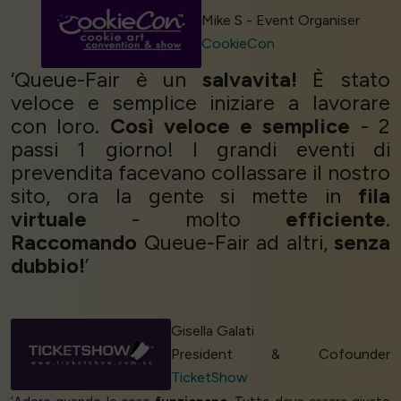
Mike S - Event Organiser
CookieCon
‘Queue-Fair è un
salvavita!
È stato
veloce e semplice iniziare a lavorare
con loro.
Così veloce e semplice
- 2
passi 1 giorno! I grandi eventi di
prevendita facevano collassare il nostro
sito, ora la gente si mette in
fila
virtuale
- molto
efficiente
.
Raccomando
Queue-Fair ad altri,
senza
dubbio!
’
Gisella Galati
President & Cofounder
TicketShow