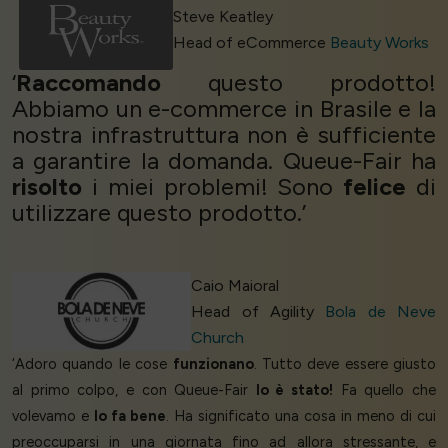
Steve Keatley
Head of eCommerce
Beauty Works
‘
Raccomando
questo prodotto!
Abbiamo un e-commerce in Brasile e la
nostra infrastruttura non è sufficiente
a garantire la domanda. Queue-Fair ha
risolto
i miei problemi! Sono
felice
di
utilizzare questo prodotto.’
Caio Maioral
Head of Agility
Bola de Neve
Church
‘Adoro quando le cose
funzionano
. Tutto deve essere giusto
al primo colpo, e con Queue-Fair
lo è stato!
Fa quello che
volevamo e
lo fa bene
. Ha significato una cosa in meno di cui
preoccuparsi in una giornata fino ad allora stressante, e