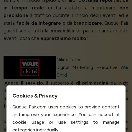
sempre in modo rapido e chiaro. L'
ottima reportistica
in tempo reale
ci ha aiutato a monitorare
con
precisione
il traffico durante il lancio degli eventi ed è
stata
facile da integrare
e da
brandizzare
. Queue-Fair
garantisce a tutti la
possibilità
di partecipare ai nostri
eventi, cosa che
apprezziamo molto.
’
Nikita Tailor
Digital Marketing Executive
War
Child
‘
Adoro il servizio
, il supporto è
di prim'ordine
dall'inizio
dell'evento fino alla fine. Il nostro evento è stato completato
Cookies & Privacy
in modo impeccabile
grazie a Queue-Fair, e tutto
ha
funzionato più che bene
👍 Siamo
felici di
aver scelto il
Queue-Fair.com uses cookies to provide content
servizio Queue-Fair. Queue-Fair ci ha permesso di vendere i
and improve your experience. You can accept all
biglietti online per lo spettacolo
senza subire danni
cookie usage or use settings to manage
all'infrastruttura e senza andare in tilt. Non c'è nulla che non
categories individually.