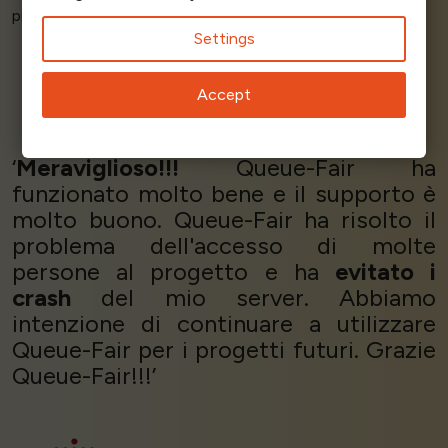
piaccia - il servizio è
nel complesso fantastico
.’
Settings
Accept
Guram Adamia - Ticketing
Black Sea Arena
‘
Meraviglioso!!!
Queue-Fair ha
funzionato molto bene e il supporto è
molto buono. Queue-Fair ha risolto il
problema dell'accesso di molte
persone al progetto e ha
evitato i
crash
del mio server. Abbiamo
intenzione di continuare a utilizzare
Queue-Fair per i progetti futuri. Grazie
Queue-Fair!!!’