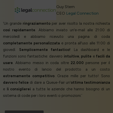
Guy Stern
CEO
Legal Connection
‘Un grande
ringraziamento
per aver risolto la nostra richiesta
così rapidamente
. Abbiamo inviato un'e-mail alle 21:00 di
mercoledì e abbiamo ricevuto una pagina di coda
completamente personalizzata
e pronta all'uso alle 11:00 di
giovedì.
Semplicemente fantastico!
La dashboard e le
funzioni sono fantastiche: davvero
intuitive
,
pulite
e
facili da
usare
. Abbiamo messo in coda oltre
22.000
persone per il
nostro evento di lancio del prodotto a un costo
estremamente competitivo
. Grazie mille per tutto! Sono
davvero felice
di dare a Queue-Fair un'
ottima testimonianza
e
li consiglierei
a tutte le aziende che hanno bisogno di un
sistema di code per i loro eventi o promozioni.’