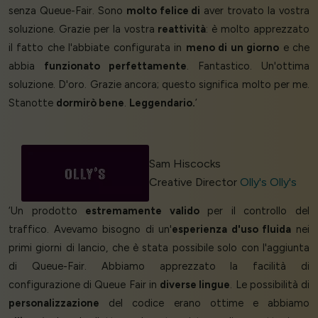
senza Queue-Fair. Sono
molto felice di
aver trovato la vostra
soluzione. Grazie per la vostra
reattività
: è molto apprezzato
il fatto che l'abbiate configurata in
meno di un giorno
e che
abbia
funzionato perfettamente
. Fantastico. Un'ottima
soluzione. D'oro. Grazie ancora; questo significa molto per me.
Stanotte
dormirò bene
.
Leggendario.
’
Sam Hiscocks
Creative Director
Olly's Olly's
‘Un prodotto
estremamente valido
per il controllo del
traffico. Avevamo bisogno di un'
esperienza d'uso fluida
nei
primi giorni di lancio, che è stata possibile solo con l'aggiunta
di Queue-Fair. Abbiamo apprezzato la facilità di
configurazione di Queue Fair in
diverse lingue
. Le possibilità di
personalizzazione
del codice erano ottime e abbiamo