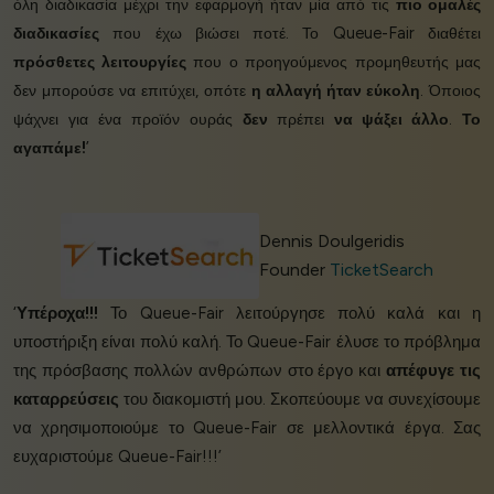
όλη διαδικασία μέχρι την εφαρμογή ήταν μία από τις
πιο ομαλές
διαδικασίες
που έχω βιώσει ποτέ. Το Queue-Fair διαθέτει
πρόσθετες λειτουργίες
που ο προηγούμενος προμηθευτής μας
δεν μπορούσε να επιτύχει, οπότε
η αλλαγή ήταν εύκολη
. Όποιος
ψάχνει για ένα προϊόν ουράς
δεν
πρέπει
να ψάξει άλλο
.
Το
αγαπάμε!
’
Dennis Doulgeridis
Founder
TicketSearch
‘
Υπέροχα!!!
Το Queue-Fair λειτούργησε πολύ καλά και η
υποστήριξη είναι πολύ καλή. Το Queue-Fair έλυσε το πρόβλημα
της πρόσβασης πολλών ανθρώπων στο έργο και
απέφυγε τις
καταρρεύσεις
του διακομιστή μου. Σκοπεύουμε να συνεχίσουμε
να χρησιμοποιούμε το Queue-Fair σε μελλοντικά έργα. Σας
ευχαριστούμε Queue-Fair!!!’