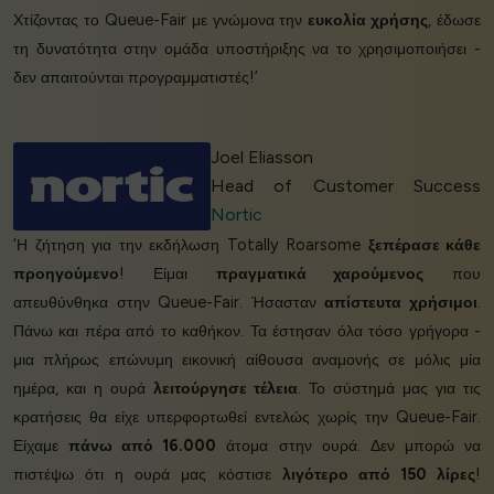
Χτίζοντας το Queue-Fair με γνώμονα την
ευκολία χρήσης
, έδωσε
τη δυνατότητα στην ομάδα υποστήριξης να το χρησιμοποιήσει -
δεν απαιτούνται προγραμματιστές!’
Joel Eliasson
Head of Customer Success
Nortic
‘Η ζήτηση για την εκδήλωση Totally Roarsome
ξεπέρασε κάθε
προηγούμενο
! Είμαι
πραγματικά χαρούμενος
που
απευθύνθηκα στην Queue-Fair. Ήσασταν
απίστευτα χρήσιμοι
.
Πάνω και πέρα από το καθήκον. Τα έστησαν όλα τόσο γρήγορα -
μια πλήρως επώνυμη εικονική αίθουσα αναμονής σε μόλις μία
ημέρα, και η ουρά
λειτούργησε τέλεια
. Το σύστημά μας για τις
κρατήσεις θα είχε υπερφορτωθεί εντελώς χωρίς την Queue-Fair.
Είχαμε
πάνω από 16.000
άτομα στην ουρά. Δεν μπορώ να
πιστέψω ότι η ουρά μας κόστισε
λιγότερο από 150 λίρες
!