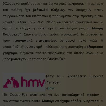
θέλουμε να πουλήσουμε - και όχι να υπερπωλήσουμε - η εμπειρία
του πελάτη έχει
βελτιωθεί πλήρως.
Δεν υπάρχουν πλέον
επιβραδύνσεις του ιστότοπου ή προβλήματα στην προσθήκη στα
καλάθια.
Τέλεια.
Το Queue-Fair σήμαινε ότι αισθανόμασταν σαν να
είχαμε τον έλεγχο τη βασική ημέρα συναλλαγών μας,
τη Μαύρη
Παρασκευή
. Στην επιχείρηση αρέσει πραγματικά. Το Queue-Fair
ήταν
πραγματικά επιτυχημένο,
λειτουργεί πολύ καλά. Η
υποστήριξη ήταν
λαμπρή
- κάθε ερώτηση απαντήθηκε
εξαιρετικά
γρήγορα.
Έρχονται πολλές εκδηλώσεις στις οποίες θέλουμε να
χρησιμοποιήσουμε επίσης το Queue-Fair.’
Terry R - Application Support
Manager
HMV
‘Το Queue-Fair είναι ειλικρινά ένα
καταπληκτικό προϊόν
-
συνιστάται ανεπιφύλακτα.
Μακάρι να είχαμε αλλάξει νωρίτερα
! Η