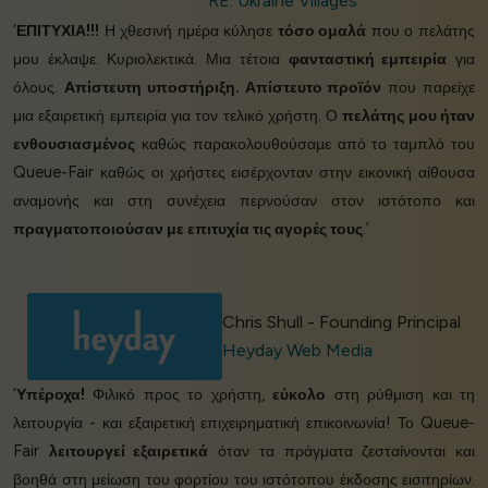
RE: Ukraine Villages
‘
ΕΠΙΤΥΧΙΑ!!!
Η χθεσινή ημέρα κύλησε
τόσο ομαλά
που ο πελάτης
μου έκλαψε. Κυριολεκτικά. Μια τέτοια
φανταστική εμπειρία
για
όλους.
Απίστευτη υποστήριξη. Απίστευτο προϊόν
που παρείχε
μια εξαιρετική εμπειρία για τον τελικό χρήστη. Ο
πελάτης μου ήταν
ενθουσιασμένος
καθώς παρακολουθούσαμε από το ταμπλό του
Queue-Fair καθώς οι χρήστες εισέρχονταν στην εικονική αίθουσα
αναμονής και στη συνέχεια περνούσαν στον ιστότοπο και
πραγματοποιούσαν με επιτυχία τις αγορές τους
.’
Chris Shull - Founding Principal
Heyday Web Media
‘
Υπέροχα!
Φιλικό προς το χρήστη,
εύκολο
στη ρύθμιση και τη
λειτουργία - και εξαιρετική επιχειρηματική επικοινωνία! Το Queue-
Fair
λειτουργεί εξαιρετικά
όταν τα πράγματα ζεσταίνονται και
βοηθά στη μείωση του φορτίου του ιστότοπου έκδοσης εισιτηρίων.