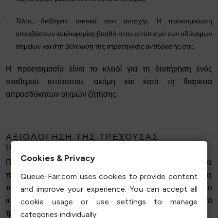
Τέλος, διεξάγετε τακτικά τεστ αντοχής. Η προσομοίωση
υπερβάσεων κυκλοφορίας βοηθά στον εντοπισμό των αδύναμων
σημείων και στη βελτίωση της στρατηγικής αντίδρασής σας.
Η προετοιμασία είναι το κλειδί για τη διατήρηση ενός
σταθερού ιστότοπου, ακόμη και κατά τη διάρκεια
απροσδόκητων αιχμών ζήτησης.
ΑΞΙΟΛΌΓΗΣΗ ΤΗΣ ΤΡΈΧΟΥΣΑΣ
ΙΚΑΝΌΤΗΤΆΣ ΣΑΣ
Cookies & Privacy
Πριν μπορέσετε να κλιμακώσετε αποτελεσματικά σε
περίπτωση έκτακτης ανάγκης, είναι σημαντικό να γνωρίζετε
Queue-Fair.com uses cookies to provide content
τα τρέχοντα όριά σας. Η αξιολόγηση της χωρητικότητας του
and improve your experience. You can accept all
ιστότοπού σας σας επιτρέπει να κατανοήσετε τα πιθανά
cookie usage or use settings to manage
τρωτά σημεία και να σχεδιάσετε αναλόγως.
categories individually.