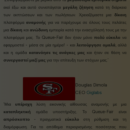
εκεί έξω και αυτό συνεπάγεται
μεγάλη ζήτηση
κατά τη διάρκεια
των εκπτώσεων και των πωλήσεων. Χρειαζόμαστε μια
δίκαιη
πλατφόρμα
αναμονής
για να παρέχουμε σε όλους τους πελάτες
μια
δίκαιη
και
ανώδυνη
εμπειρία κατά την ενασχόλησή τους με την
πλατφόρμα μας. Το Queue-Fair δεν ήταν μόνο
πολύ εύκολο
να
εφαρμοστεί - μέσα σε μία ημέρα! - και
λειτούργησε ομαλά
, αλλά
και η ομάδα
κατανόησε τις ανάγκες μας
και ήταν σε θέση να
συνεργαστεί μαζί μας
για την επίτευξη των στόχων μας.’
Douglas Dimola
CEO
Giglabs
‘Μια
υπέροχη
λύση εικονικής αίθουσας αναμονής με μια
καταπληκτική
ομάδα υποστήριξης. Το Queue-Fair είναι
απρόσκοπτο
- πραγματικά
εύκολο
στη ρύθμιση και τη
διαμόρφωση. Για το απόθεμα περιορισμένης ποσότητας που