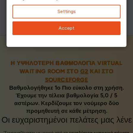
Settings
Accept
Η ΥΨΗΛΌΤΕΡΗ ΒΑΘΜΟΛΟΓΊΑ VIRTUAL
WAITING ROOM ΣΤΟ
G2
ΚΑΙ ΣΤΟ
SOURCEFORGE
Βαθμολογήθηκε 1ο Πιο εύκολο στη χρήση.
Έχουμε την τέλεια βαθμολογία 5,0 / 5
αστέρων. Κερδίζουμε τον νούμερο δύο
προμηθευτή σε κάθε μέτρηση.
Οι
ευχαριστημένοι πελάτες
μας λένε
‘Συνεργαζόμαστε με μερικά από τα
μεγαλύτερα εμπορικά σήματα