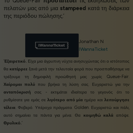
Το Queue-Fair
προστατεύει
τις εκδηλώσεις των
πελατών μας από μια
stampeed
κατά τη διάρκεια
της περιόδου πώλησης.’
Jonathan N
IWannaTicket
‘
Εξαιρετικό.
Είχα μια άγρυπνη νύχτα ανησυχώντας ότι ο ιστότοπος
θα
κατέρρεε
ξανά μετά την τελευταία φορά που προσπαθήσαμε να
τρέξουμε τη δημοφιλή προώθησή μας χωρίς Queue-Fair.
Χαίρομαι πολύ
που βρήκα τη λύση σας. Ευχαριστώ για την
ανταπόκρισή
σας - εκτιμάται ιδιαίτερα το γεγονός ότι το
ρυθμίσατε για εμάς σε
λιγότερο από μία
ημέρα και
λειτούργησε
τέλεια
. Φοβερό. Υπέροχα πράγματα. Golden. Ευχαριστώ και πάλι,
αυτό σημαίνει τα πάντα για μένα. Θα
κοιμηθώ καλά
απόψε.
Θρυλικό.
’