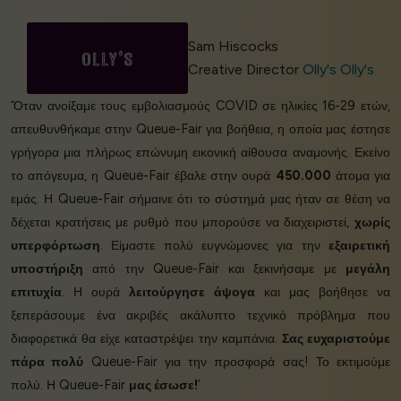
Sam Hiscocks
Creative Director
Olly's Olly's
‘Όταν ανοίξαμε τους εμβολιασμούς COVID σε ηλικίες 16-29 ετών,
απευθυνθήκαμε στην Queue-Fair για βοήθεια, η οποία μας έστησε
γρήγορα μια πλήρως επώνυμη εικονική αίθουσα αναμονής. Εκείνο
το απόγευμα, η Queue-Fair έβαλε στην ουρά
450.000
άτομα για
εμάς. Η Queue-Fair σήμαινε ότι το σύστημά μας ήταν σε θέση να
δέχεται κρατήσεις με ρυθμό που μπορούσε να διαχειριστεί,
χωρίς
υπερφόρτωση
. Είμαστε πολύ ευγνώμονες για την
εξαιρετική
υποστήριξη
από την Queue-Fair και ξεκινήσαμε με
μεγάλη
επιτυχία
. Η ουρά
λειτούργησε άψογα
και μας βοήθησε να
ξεπεράσουμε ένα ακριβές ακάλυπτο τεχνικό πρόβλημα που
διαφορετικά θα είχε καταστρέψει την καμπάνια.
Σας ευχαριστούμε
πάρα πολύ
Queue-Fair για την προσφορά σας! Το εκτιμούμε
πολύ. Η Queue-Fair
μας έσωσε!
’