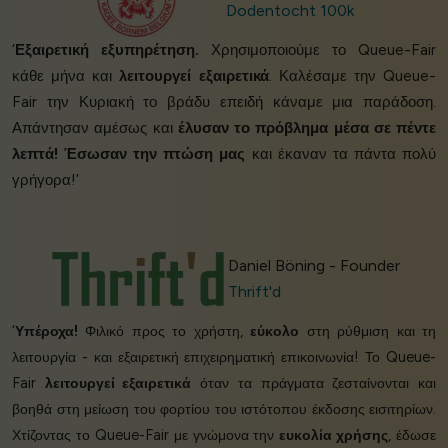
Dodentocht 100k
‘
Εξαιρετική εξυπηρέτηση.
Χρησιμοποιούμε το Queue-Fair
κάθε μήνα και
λειτουργεί εξαιρετικά
. Καλέσαμε την Queue-
Fair την Κυριακή το βράδυ επειδή κάναμε μια παράδοση.
Απάντησαν αμέσως και
έλυσαν το πρόβλημα μέσα σε πέντε
λεπτά!
Έσωσαν την πτώση μας
και έκαναν τα πάντα πολύ
γρήγορα!’
Daniel Böning - Founder
Thrift'd
‘
Υπέροχα!
Φιλικό προς το χρήστη,
εύκολο
στη ρύθμιση και τη
λειτουργία - και εξαιρετική επιχειρηματική επικοινωνία! Το Queue-
Fair
λειτουργεί εξαιρετικά
όταν τα πράγματα ζεσταίνονται και
βοηθά στη μείωση του φορτίου του ιστότοπου έκδοσης εισιτηρίων.
Χτίζοντας το Queue-Fair με γνώμονα την
ευκολία χρήσης
, έδωσε