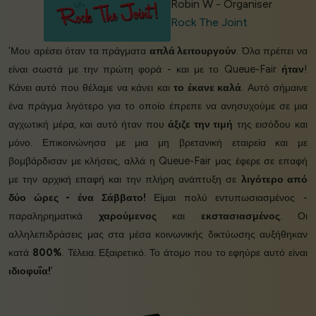
Robin W - Organiser
Rock The Joint
‘Μου αρέσει όταν τα πράγματα
απλά λειτουργούν
. Όλα πρέπει να
είναι σωστά με την πρώτη φορά - και με το Queue-Fair
ήταν
!
Κάνει αυτό που θέλαμε να κάνει και
το έκανε καλά
. Αυτό σήμαινε
ένα πράγμα λιγότερο για το οποίο έπρεπε να ανησυχούμε σε μια
αγχωτική μέρα, και αυτό ήταν που
άξιζε την τιμή
της εισόδου και
μόνο. Επικοινώνησα με μια μη βρετανική εταιρεία και με
βομβάρδισαν με κλήσεις, αλλά η Queue-Fair μας έφερε σε επαφή
με την αρχική επαφή και την πλήρη ανάπτυξη σε
λιγότερο από
δύο ώρες - ένα Σάββατο!
Είμαι πολύ εντυπωσιασμένος -
παραληρηματικά
χαρούμενος
και
εκστασιασμένος
. Οι
αλληλεπιδράσεις μας στα μέσα κοινωνικής δικτύωσης αυξήθηκαν
κατά
800%
. Τέλεια. Εξαιρετικό. Το άτομο που το εφηύρε αυτό είναι
ιδιοφυΐα!
’