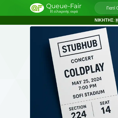
Queue-Fair
Γιατί
Η ειλικρινής ουρά
ΝΙΚΗΤΗΣ:
Κ