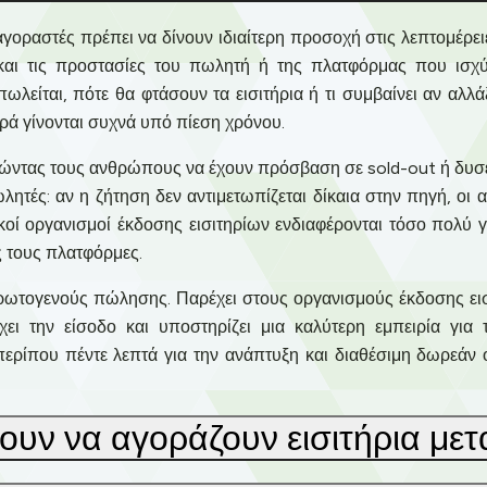
 αγοραστές πρέπει να δίνουν ιδιαίτερη προσοχή στις λεπτομέρει
 και τις προστασίες του πωλητή ή της πλατφόρμας που ισχύ
ωλείται, πότε θα φτάσουν τα εισιτήρια ή τι συμβαίνει αν αλ
ρά γίνονται συχνά υπό πίεση χρόνου.
θώντας τους ανθρώπους να έχουν πρόσβαση σε sold-out ή δυσε
λητές: αν η ζήτηση δεν αντιμετωπίζεται δίκαια στην πηγή, οι 
τικοί οργανισμοί έκδοσης εισιτηρίων ενδιαφέρονται τόσο πολύ 
ές τους πλατφόρμες.
ρωτογενούς πώλησης. Παρέχει στους οργανισμούς έκδοσης εισ
χει την είσοδο και υποστηρίζει μια καλύτερη εμπειρία για
ερίπου πέντε λεπτά για την ανάπτυξη και διαθέσιμη δωρεάν ο
γουν να αγοράζουν εισιτήρια μ