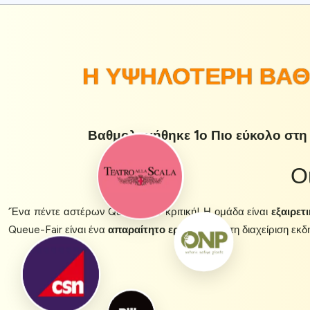
Η ΥΨΗΛΌΤΕΡΗ ΒΑΘ
Βαθμολογήθηκε 1ο Πιο εύκολο στη 
Ο
‘Ένα πέντε αστέρων Queue-Fair κριτική! Η ομάδα είναι
εξαιρετ
Queue-Fair είναι ένα
απαραίτητο εργαλείο
για τη διαχείριση εκ