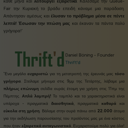
κάθε μήνα και
λειτουργεί εξαιρετικά
. Καλέσαμε την Queue-
Fair την Κυριακή το βράδυ επειδή κάναμε μια παράδοση.
Απάντησαν αμέσως και
έλυσαν το πρόβλημα μέσα σε πέντε
λεπτά!
Έσωσαν την πτώση μας
και έκαναν τα πάντα πολύ
γρήγορα!’
Daniel Böning - Founder
Thrift'd
‘Ένα μεγάλο
ευχαριστώ
για τη μετατροπή της έρευνάς μας
τόσο
γρήγορα
. Στείλαμε μήνυμα στις 9μμ της Τετάρτης, λάβαμε μια
πλήρως επώνυμη
σελίδα ουράς έτοιμη για χρήση στις 11πμ της
Πέμπτης.
Απλά λαμπρή!
Το ταμπλό και τα χαρακτηριστικά είναι
υπέροχα - πραγματικά
διαισθητικά
, πραγματικά
καθαρά
και
εύκολα στη χρήση
. Βάλαμε στην ουρά πάνω από
22.000
άτομα
για την εκδήλωση παρουσίασης του προϊόντος μας με ένα κόστος
που ήταν
εξαιρετικά ανταγωνιστικό
. Ευχαριστούμε πολύ για όλα!