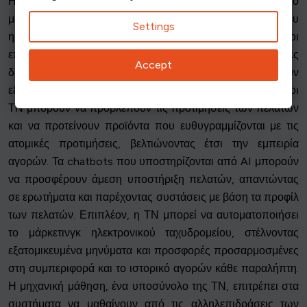
Η τεχνητή νοημοσύνη (AI) φέρνει επανάσταση στον τρόπο
με τον οποίο οι επιχειρήσεις εξατομικεύουν την εμπειρία του
Settings
ηλεκτρονικού εμπορίου. Με την αξιοποίηση της ΤΝ, οι
επιχειρήσεις μπορούν να αναλύουν τεράστιες ποσότητες
Accept
δεδομένων σε πραγματικό χρόνο για να παρέχουν
εξαιρετικά εξατομικευμένες αλληλεπιδράσεις. Οι αλγόριθμοι
ΤΝ μπορούν να προβλέπουν τις προτιμήσεις των πελατών
και να προτείνουν προϊόντα που ευθυγραμμίζονται με τις
ατομικές προτιμήσεις, βελτιώνοντας έτσι την εμπειρία
αγορών. Τα chatbots που υποστηρίζονται από AI μπορούν
να προσφέρουν άμεση υποστήριξη πελατών, απαντώντας
σε ερωτήματα και παρέχοντας συστάσεις με βάση τα προφίλ
των πελατών. Επιπλέον, η ΤΝ μπορεί να αυτοματοποιήσει
το μάρκετινγκ ηλεκτρονικού ταχυδρομείου, στέλνοντας
εξατομικευμένα μηνύματα και προσφορές προσαρμοσμένες
στη συμπεριφορά και το ιστορικό αγορών κάθε παραλήπτη.
Η μηχανική μάθηση, ένα υποσύνολο της ΤΝ, επιτρέπει στα
συστήματα να μαθαίνουν από τις αλληλεπιδράσεις των