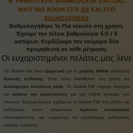
Η ΥΨΗΛΌΤΕΡΗ ΒΑΘΜΟΛΟΓΊΑ VIRTUAL
WAITING ROOM ΣΤΟ
G2
ΚΑΙ ΣΤΟ
SOURCEFORGE
Βαθμολογήθηκε 1ο Πιο εύκολο στη χρήση.
Έχουμε την τέλεια βαθμολογία 5,0 / 5
αστέρων. Κερδίζουμε τον νούμερο δύο
προμηθευτή σε κάθε μέτρηση.
Οι
ευχαριστημένοι πελάτες
μας λένε
‘Το Queue-Fair είναι
εξαιρετικό
για τη
μεγάλη online
εκδήλωση
λιανικής πώλησης
. Ήταν πολύ διαισθητικό στη χρήση και
λειτούργησε απολύτως καλά
. Το Queue-Fair παρέχει συνέχεια
και
αυξάνει την εμπιστοσύνη
για την online εμπειρία των
πελατών. Σίγουρα έχουμε σχέδια για το Queue-Fair στο μέλλον για
εκδηλώσεις όπου αναμένουμε
τεράστιο κατακλυσμό
επισκεψιμότητας και συμμετοχή σε μεγαλύτερες εκδηλώσεις
λιανικής πώλησης.’