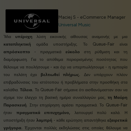
Maciej S - eCommerce Manager
Universal Music
‘Μια
υπέροχη
λύση εικονικής αίθουσας αναμονής με μια
καταπληκτική
ομάδα υποστήριξης. Το Queue-Fair είναι
απρόσκοπτο
- πραγματικά
εύκολο
στη ρύθμιση και τη
διαμόρφωση. Για το απόθεμα περιορισμένης ποσότητας που
θέλουμε να πουλήσουμε - και όχι να υπερπωλήσουμε - η εμπειρία
του πελάτη έχει
βελτιωθεί πλήρως.
Δεν υπάρχουν πλέον
επιβραδύνσεις του ιστότοπου ή προβλήματα στην προσθήκη στα
καλάθια.
Τέλεια.
Το Queue-Fair σήμαινε ότι αισθανόμασταν σαν να
είχαμε τον έλεγχο τη βασική ημέρα συναλλαγών μας,
τη Μαύρη
Παρασκευή
. Στην επιχείρηση αρέσει πραγματικά. Το Queue-Fair
ήταν
πραγματικά επιτυχημένο,
λειτουργεί πολύ καλά. Η
υποστήριξη ήταν
λαμπρή
- κάθε ερώτηση απαντήθηκε
εξαιρετικά
γρήγορα.
Έρχονται πολλές εκδηλώσεις στις οποίες θέλουμε να