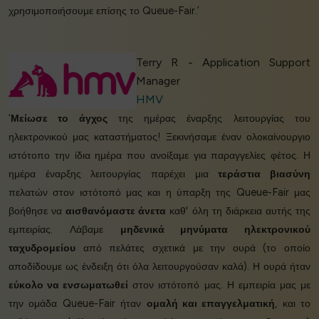
χρησιμοποιήσουμε επίσης το Queue-Fair.’
Terry R - Application Support
Manager
HMV
‘
Μείωσε το άγχος
της ημέρας έναρξης λειτουργίας του
ηλεκτρονικού μας καταστήματος! Ξεκινήσαμε έναν ολοκαίνουργιο
ιστότοπο την ίδια ημέρα που ανοίξαμε για παραγγελίες φέτος. Η
ημέρα έναρξης λειτουργίας παρέχει μια
τεράστια βιασύνη
πελατών στον ιστότοπό μας και η ύπαρξη της Queue-Fair μας
βοήθησε να
αισθανόμαστε άνετα
καθ' όλη τη διάρκεια αυτής της
εμπειρίας. Λάβαμε
μηδενικά μηνύματα ηλεκτρονικού
ταχυδρομείου
από πελάτες σχετικά με την ουρά (το οποίο
αποδίδουμε ως ένδειξη ότι όλα λειτουργούσαν καλά). Η ουρά ήταν
εύκολο να ενσωματωθεί
στον ιστότοπό μας. Η εμπειρία μας με
την ομάδα Queue-Fair ήταν
ομαλή και επαγγελματική
, και το