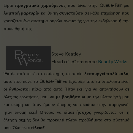
Είμαι
πραγματικά χαρούμενος
που δίνω στην Queue-Fair μια
λαμπρή μαρτυρία
και θα
τη συνιστούσα
σε κάθε επιχείρηση που
χρειάζεται ένα σύστημα ουρών αναμονής για την εκδήλωση ή την
προώθησή της.’
Steve Keatley
Head of eCommerce
Beauty Works
‘Εκτός από το ίδιο το σύστημα, το οποίο
λειτουργεί πολύ καλά
,
αυτό που κάνει το Queue-Fair να ξεχωρίζει από τα υπόλοιπα είναι
οι
άνθρωποι
πίσω από αυτό. Ήταν εκεί για να απαντήσουν σε
όλες τις ερωτήσεις μου, να
με βοηθήσουν
με την υλοποίησή μου
και ακόμη και όταν ήμουν έτοιμος να περάσω στην παραγωγή,
ήταν ακόμη εκεί! Μπορώ να
είμαι ήσυχος
γνωρίζοντας ότι η
ζήτηση αιχμής δεν θα προκαλεί πλέον προβλήματα στο σύστημά
μου. Όλα είναι
τέλεια!
’