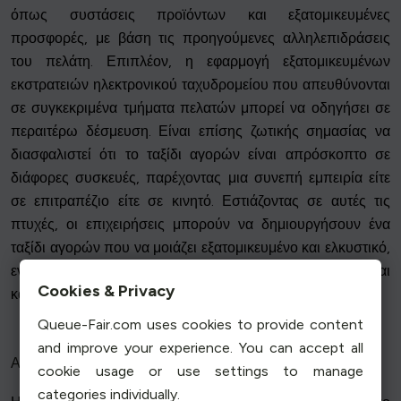
όπως συστάσεις προϊόντων και εξατομικευμένες
προσφορές, με βάση τις προηγούμενες αλληλεπιδράσεις
του πελάτη. Επιπλέον, η εφαρμογή εξατομικευμένων
εκστρατειών ηλεκτρονικού ταχυδρομείου που απευθύνονται
σε συγκεκριμένα τμήματα πελατών μπορεί να οδηγήσει σε
περαιτέρω δέσμευση. Είναι επίσης ζωτικής σημασίας να
διασφαλιστεί ότι το ταξίδι αγορών είναι απρόσκοπτο σε
διάφορες συσκευές, παρέχοντας μια συνεπή εμπειρία είτε
σε επιτραπέζιο είτε σε κινητό. Εστιάζοντας σε αυτές τις
πτυχές, οι επιχειρήσεις μπορούν να δημιουργήσουν ένα
ταξίδι αγορών που να μοιάζει εξατομικευμένο και ελκυστικό,
ενθαρρύνοντας τους πελάτες να επιστρέφουν και
Cookies & Privacy
καλλιεργώντας την αφοσίωση στη μάρκα.
Queue-Fair.com uses cookies to provide content
and improve your experience. You can accept all
Αξιοποίηση της Τεχνητής Νοημοσύνης για εξατομίκευση
cookie usage or use settings to manage
categories individually.