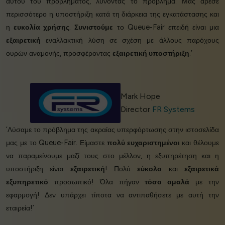
αυτού του προβλήματος, λύνοντας το πρόβλημα. Μας άρεσε
περισσότερο η υποστήριξη κατά τη διάρκεια της εγκατάστασης και
η
ευκολία χρήσης
.
Συνιστούμε
το Queue-Fair επειδή είναι μια
εξαιρετική
εναλλακτική λύση σε σχέση με άλλους παρόχους
ουρών αναμονής, προσφέροντας
εξαιρετική υποστήριξη
.’
Mark Hope
Director
FR Systems
‘Λύσαμε το πρόβλημα της ακραίας υπερφόρτωσης στην ιστοσελίδα
μας με το Queue-Fair. Είμαστε
πολύ ευχαριστημένοι
και θέλουμε
να παραμείνουμε μαζί τους στο μέλλον, η εξυπηρέτηση και η
υποστήριξη είναι
εξαιρετική
! Πολύ
εύκολο
και
εξαιρετικά
εξυπηρετικό
προσωπικό! Όλα πήγαν
τόσο ομαλά
με την
εφαρμογή! Δεν υπάρχει τίποτα να αντιπαθήσετε με αυτή την
εταιρεία!’