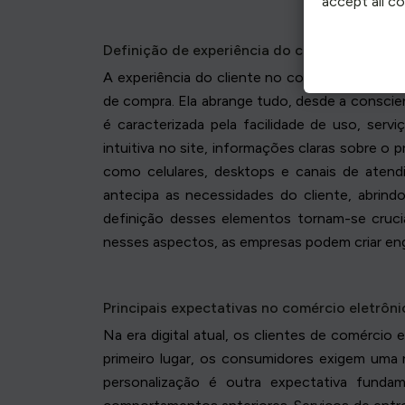
accept all c
Definição de experiência do cliente
A experiência do cliente no comércio eletrô
de compra. Ela abrange tudo, desde a conscien
é caracterizada pela facilidade de uso, ser
intuitiva no site, informações claras sobre o
como celulares, desktops e canais de atend
antecipa as necessidades do cliente, abrind
definição desses elementos tornam-se cruci
nesses aspectos, as empresas podem criar en
Principais expectativas no comércio eletrôni
Na era digital atual, os clientes de comércio
primeiro lugar, os consumidores exigem uma n
personalização é outra expectativa funda