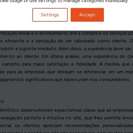
ookie usage or use settings to manage categories individually.
Settings
Accept
nico refere-se à soma das interações que um cliente tem com 
tização inicial e o envolvimento até a compra e os serviços p
viço eficiente e a sensação de ser valorizado como cliente
 produto e suporte imediato. Além disso, a experiência deve 
imento ao cliente. Em última análise, uma experiência do c
o caminho para maior satisfação e fidelidade. À medida qu
ais para as empresas que desejam se diferenciar em um mer
gajamentos significativos que repercutam nos consumidores.
co
 eletrônico desenvolveram expectativas claras que as empresa
avegação perfeita e intuitiva no site, que lhes permita enco
mental; os clientes apreciam recomendações personalizad