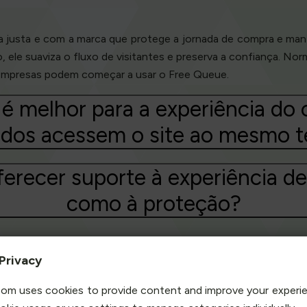
ra justa e com a marca que protege a jornada de compra e man
o, ele suaviza o fluxo de visitantes e preserva a confiança. N
 empresas podem começar a usar o Free Queue.
 é melhor para a experiência do 
odos acessem o site ao mesmo 
erecer suporte à experiência 
como à proteção?
Privacy
om uses cookies to provide content and improve your experi
AS DOS CLIENTES