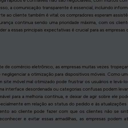
ega rápidos e confiáveis não são negociáveis, com muitos co
o, a comunicação transparente é essencial, incluindo informa
te ao cliente também é vital; os compradores esperam assistê
egurança continua sendo uma prioridade máxima, com os clien
er a essas principais expectativas é crucial para as empresas
ente de comércio eletrônico, as empresas muitas vezes tropeça
é negligenciar a otimização para dispositivos móveis. Como uma
m site móvel mal otimizado pode frustrar os usuários e levá-lo
uma interface desordenada ou categorias confusas podem levar 
ável para a melhoria contínua, e deixar de agir sobre ele pod
ecialmente em relação ao status do pedido e às atualizações d
ento ao cliente pode fazer com que os clientes não se sin
econhecer e evitar essas armadilhas, as empresas podem at