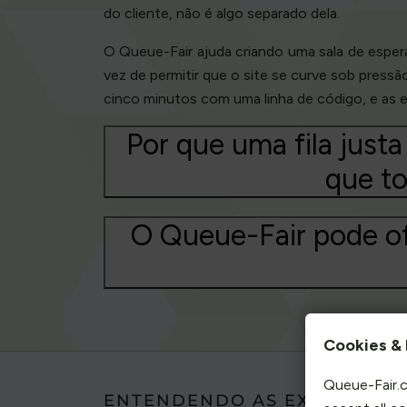
do cliente, não é algo separado dela.
O Queue-Fair ajuda criando uma sala de espe
vez de permitir que o site se curve sob pressã
cinco minutos com uma linha de código, e as
Por que uma fila justa
que t
O Queue-Fair pode of
Cookies & 
Queue-Fair.c
ENTENDENDO AS EXPECTATIV