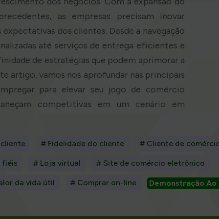
rescimento dos negócios. Com a expansão do
recedentes, as empresas precisam inovar
 expectativas dos clientes. Desde a navegação
alizadas até serviços de entrega eficientes e
nfinidade de estratégias que podem aprimorar a
te artigo, vamos nos aprofundar nas principais
mpregar para elevar seu jogo de comércio
ermaneçam competitivas em um cenário em
 cliente
# Fidelidade do cliente
# Cliente de comércio
 fiéis
# Loja virtual
# Site de comércio eletrônico
alor da vida útil
# Comprar on-line
Demonstração Ao 