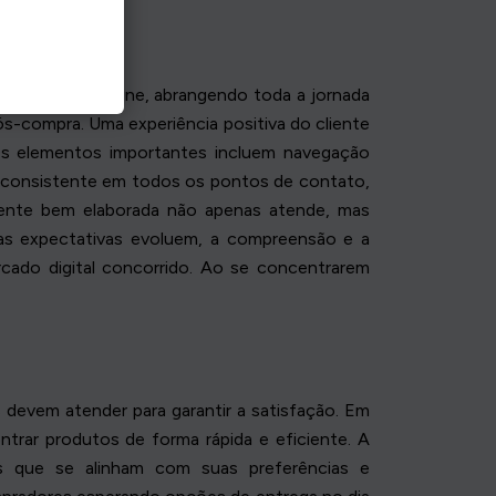
uma marca on-line, abrangendo toda a jornada
ós-compra. Uma experiência positiva do cliente
. Os elementos importantes incluem navegação
ser consistente em todos os pontos de contato,
liente bem elaborada não apenas atende, mas
e as expectativas evoluem, a compreensão e a
cado digital concorrido. Ao se concentrarem
s devem atender para garantir a satisfação. Em
ntrar produtos de forma rápida e eficiente. A
as que se alinham com suas preferências e