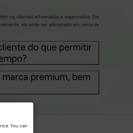
tém os clientes informados e organizados. Em
ormalmente, ele pode ser adicionado em cerca de
cliente do que permitir
tempo?
de marca premium, bem
ence. You can