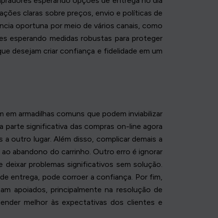
mpradores esperando opções de entrega no dia
ções claras sobre preços, envio e políticas de
ncia oportuna por meio de vários canais, como
tes esperando medidas robustas para proteger
 que desejam criar confiança e fidelidade em um
m em armadilhas comuns que podem inviabilizar
 parte significativa das compras on-line agora
s a outro lugar. Além disso, complicar demais a
ao abandono do carrinho. Outro erro é ignorar
e deixar problemas significativos sem solução.
e entrega, pode corroer a confiança. Por fim,
tam apoiados, principalmente na resolução de
ender melhor às expectativas dos clientes e