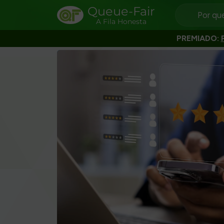
Queue-Fair
Por qu
A Fila Honesta
PREMIADO: