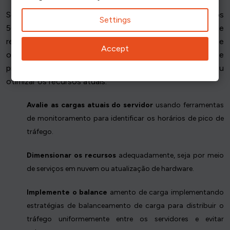
Servidores sobrecarregados são a principal causa de erros
Settings
503. Os recursos limitados do servidor e as restrições de
recursos podem levar à sobrecarga, especialmente durante
Accept
o alto tráfego ou picos inesperados. Para resolver esse
problema, considere aumentar a capacidade do servidor ou
otimizar os recursos atuais.
Avalie as cargas atuais do servidor
usando ferramentas
de monitoramento para identificar os horários de pico de
tráfego.
Dimensionar os recursos
adequadamente, seja por meio
de serviços em nuvem ou atualização de hardware.
Implemente o balance
amento de carga implementando
estratégias de balanceamento de carga para distribuir o
tráfego uniformemente entre os servidores e evitar