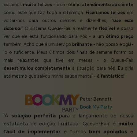
estamos
muito felizes
- é um ótimo
atendimento ao cliente
como este que faz toda a diferença.
Ficaríamos felizes
em
voltar-nos para outros clientes e dizer-lhes,
"Use este
sistema!"
O sistema Queue-Fair é realmente
flexível
e posso
ver que ele está funcionando para nós - a um
ótimo preço
também. Acho que é um serviço
brilhante
- não posso elogiá-
lo o suficiente. Meus últimos dois finais de semana foram os
mais relaxantes que tive em meses - o Queue-Fair
desestimulou completamente
a situação para nós. Eu diria
até mesmo que salvou minha saúde mental - é
fantástico!
’
Peter Bennett
Book My Party
‘A
solução perfeita
para o lançamento de nossa
estatueta de edição limitada! Queue-Fair é
muito
fácil de implementar
e fomos
bem apoiados
e