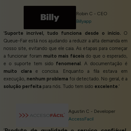
Robin C - CEO
Billyapp
‘
Suporte incrível, tudo funciona desde o início.
O
Queue-Fair está nos ajudando a reduzir a alta demanda em
nosso site, evitando que ele caia. As etapas para começar
a funcionar foram
muito mais fáceis
do que o esperado,
e o suporte tem sido
fenomenal
. A documentação é
muito clara
e concisa. Enquanto a fila estava em
execução,
nenhum problema
foi detectado. No geral, é a
solução perfeita
para nós. Tudo tem sido
excelente
.’
Agustin C - Developer
AccessFacil
‘
Produto de qualidade
e
serviço confiável
.