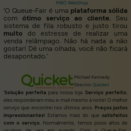
MBO WebShop
‘O Queue-Fair é uma
plataforma sólida
com
ótimo serviço ao cliente
. Seu
sistema de fila robusto e justo tirou
muito
do estresse de realizar uma
venda relâmpago. Não há nada a não
gostar! Dê uma olhada, você não ficará
desapontado.’
Michael Kennedy
Director
Quicket
‘
Solução perfeita
para nossa loja.
Serviço perfeito
,
eles responderam meu e-mail mesmo à noite! O melhor
serviço que encontrei nos últimos anos.
Preços justos
impressionantes!
Estamos mais do que
satisfeitos
com o serviço
. Normalmente, temos picos altos de
usuários de vez em quando. Com o Queue-Fair,