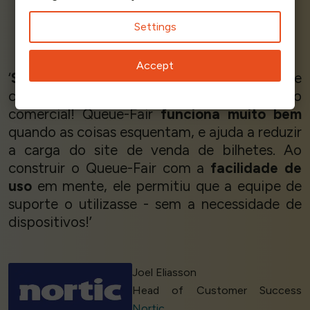
Settings
Mike S - Event Organiser
CookieCon
Accept
‘
Soberbo!
Fácil de usar,
fácil
de configurar e
começar - e excelente comunicação
comercial! Queue-Fair
funciona muito bem
quando as coisas esquentam, e ajuda a reduzir
a carga do site de venda de bilhetes. Ao
construir o Queue-Fair com a
facilidade de
uso
em mente, ele permitiu que a equipe de
suporte o utilizasse - sem a necessidade de
dispositivos!’
Joel Eliasson
Head of Customer Success
Nortic