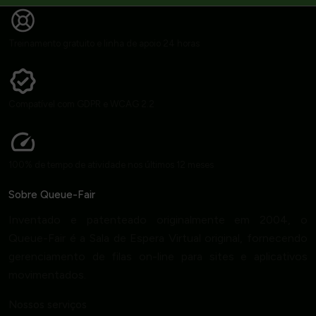
Treinamento gratuito e linha de apoio 24 horas
Compatível com GDPR e WCAG 2.2
100% de tempo de atividade nos últimos 12 meses
Sobre Queue-Fair
Inventado e patenteado originalmente em 2004, o
Queue-Fair é a Sala de Espera Virtual original, fornecendo
gerenciamento de filas on-line para sites e aplicativos
movimentados.
Nossos serviços