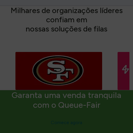
M
i
l
h
a
r
e
s
d
e
o
r
g
a
n
i
z
a
ç
õ
e
s
l
í
d
e
r
e
s
c
o
n
f
i
a
m
e
m
n
o
s
s
a
s
s
o
l
u
ç
õ
e
s
d
e
f
i
l
a
s
Garanta uma venda tranquila
com o Queue-Fair
Comece agora