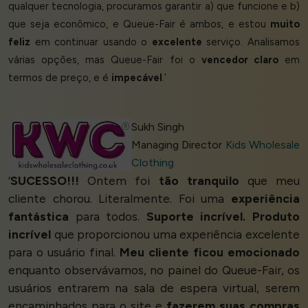
qualquer tecnologia, procuramos garantir a) que funcione e b)
que seja econômico, e Queue-Fair é ambos, e estou
muito
feliz
em continuar usando o
excelente
serviço. Analisamos
várias opções, mas Queue-Fair foi o
vencedor claro
em
termos de preço, e é
impecável
.’
Sukh Singh
Managing Director
Kids Wholesale
Clothing
‘
SUCESSO!!!
Ontem foi
tão tranquilo
que meu
cliente chorou. Literalmente. Foi uma
experiência
fantástica
para todos.
Suporte incrível. Produto
incrível
que proporcionou uma experiência excelente
para o usuário final.
Meu cliente ficou emocionado
enquanto observávamos, no painel do Queue-Fair, os
usuários entrarem na sala de espera virtual, serem
encaminhados para o site e
fazerem suas compras