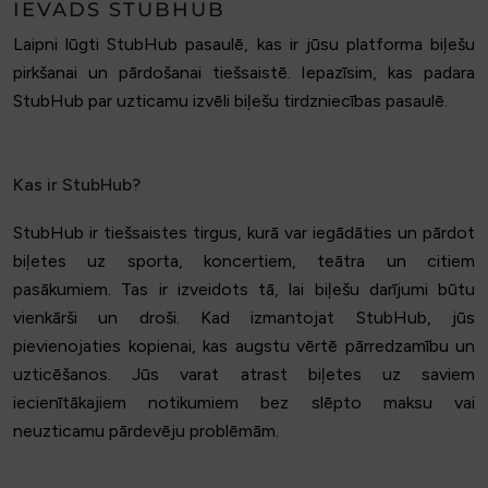
IEVADS STUBHUB
Laipni lūgti StubHub pasaulē, kas ir jūsu platforma biļešu
pirkšanai un pārdošanai tiešsaistē. Iepazīsim, kas padara
StubHub par uzticamu izvēli biļešu tirdzniecības pasaulē.
Kas ir StubHub?
StubHub ir tiešsaistes tirgus, kurā var iegādāties un pārdot
biļetes uz sporta, koncertiem, teātra un citiem
pasākumiem. Tas ir izveidots tā, lai biļešu darījumi būtu
vienkārši un droši. Kad izmantojat StubHub, jūs
pievienojaties kopienai, kas augstu vērtē pārredzamību un
uzticēšanos. Jūs varat atrast biļetes uz saviem
iecienītākajiem notikumiem bez slēpto maksu vai
neuzticamu pārdevēju problēmām.