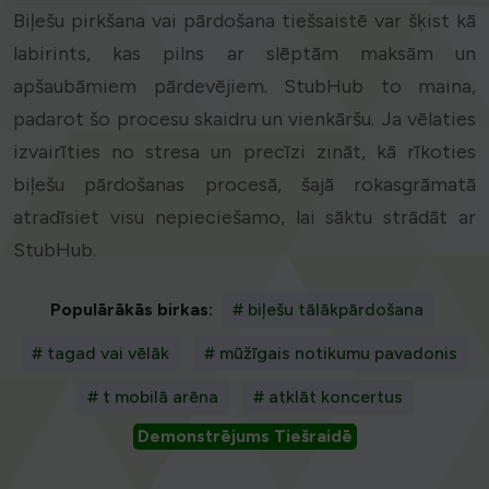
Biļešu pirkšana vai pārdošana tiešsaistē var šķist kā
labirints, kas pilns ar slēptām maksām un
apšaubāmiem pārdevējiem. StubHub to maina,
padarot šo procesu skaidru un vienkāršu. Ja vēlaties
izvairīties no stresa un precīzi zināt, kā rīkoties
biļešu pārdošanas procesā, šajā rokasgrāmatā
atradīsiet visu nepieciešamo, lai sāktu strādāt ar
StubHub.
Populārākās birkas:
# biļešu tālākpārdošana
# tagad vai vēlāk
# mūžīgais notikumu pavadonis
# t mobilā arēna
# atklāt koncertus
Demonstrējums Tiešraidē