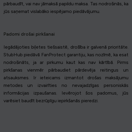
pārbaudīt, vai nav jāmaksā papildu maksa. Tas nodrošinās, ka
jūs saņemat vislabāko iespējamo piedāvājumu.
Padomi drošai pirkšanai
Iegādājoties biļetes tiešsaistē, drošība ir galvenā prioritāte.
StubHub piedāvā FanProtect garantiju, kas nozīmē, ka esat
nodrošināts, ja ar pirkumu kaut kas nav kārtībā. Pirms
pirkšanas vienmēr pārbaudiet pārdevēja reitingus un
atsauksmes. Ir ieteicams izmantot drošas maksājumu
metodes un izvairīties no nevajadzīgas personiskās
informācijas izpaušanas. Ievērojot šos padomus, jūs
varēsiet baudīt bezrūpīgu iepirkšanās pieredzi.