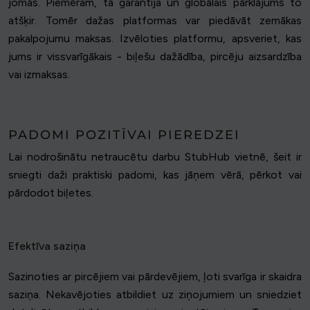
jomās. Piemēram, tā garantija un globālais pārklājums to
atšķir. Tomēr dažas platformas var piedāvāt zemākas
pakalpojumu maksas. Izvēloties platformu, apsveriet, kas
jums ir vissvarīgākais - biļešu dažādība, pircēju aizsardzība
vai izmaksas.
PADOMI POZITĪVAI PIEREDZEI
Lai nodrošinātu netraucētu darbu StubHub vietnē, šeit ir
sniegti daži praktiski padomi, kas jāņem vērā, pērkot vai
pārdodot biļetes.
Efektīva saziņa
Sazinoties ar pircējiem vai pārdevējiem, ļoti svarīga ir skaidra
saziņa. Nekavējoties atbildiet uz ziņojumiem un sniedziet