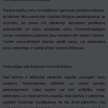
Pareiza biļešu cenu noteikšana ir galvenais priekšnoteikums,
lai biļetes tiktu pārdotas. Izpētiet līdzīgus piedāvājumus, lai
uzzinātu, ko prasa citi pārdevēji. Apsveriet pasākuma
popularitāti un vietu atrašanās vietu. Konkurētspējīgas
cenas noteikšana palielina jūsu izredzes ātri pārdot biļetes.
Tomēr nenovērtējiet biļetes pārāk zemu. Lai pārdošana
būtu veiksmīga, ir svarīgi atrast pareizo līdzsvaru.
Veiksmīgas pārdošanas nodrošināšana
Kad biļetes ir iekļautas sarakstā, regulāri uzraugiet savu
sarakstu. Nekavējoties atbildiet uz visiem pircēju
pieprasījumiem. Laba saziņa var būt atšķirība starp
pārdošanu un neizmantotu iespēju. Kad biļetes ir pārdotas,
izpildiet StubHub norādījumus, lai tās droši pārsūtītu. Tas