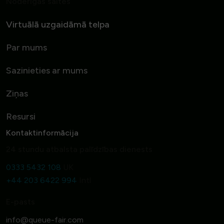
Noderīgas saites
Virtuālā uzgaidāmā telpa
Par mums
Sazinieties ar mums
Ziņas
Resursi
Kontaktinformācija
24 stundu atbalsta palīdzības dienests
0333 5432 108
UK
+44 203 6422 994
Intl
E-pasts