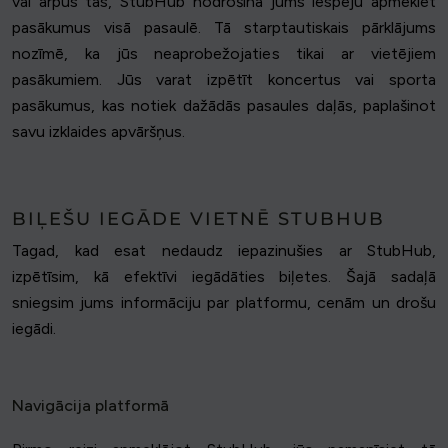
vai ārpus tās, StubHub nodrošina jums iespēju apmeklēt
pasākumus visā pasaulē. Tā starptautiskais pārklājums
nozīmē, ka jūs neaprobežojaties tikai ar vietējiem
pasākumiem. Jūs varat izpētīt koncertus vai sporta
pasākumus, kas notiek dažādās pasaules daļās, paplašinot
savu izklaides apvāršņus.
BIĻEŠU IEGĀDE VIETNĒ STUBHUB
Tagad, kad esat nedaudz iepazinušies ar StubHub,
izpētīsim, kā efektīvi iegādāties biļetes. Šajā sadaļā
sniegsim jums informāciju par platformu, cenām un drošu
iegādi.
Navigācija platformā