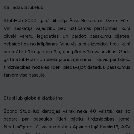
Kā radās StubHub
StubHub 2000. gadā dibināja Ēriks Beikers un Džefs Fūrs.
Viņi saskatīja vajadzību pēc uzticamas platformas, kurā
cilvēki varētu iegādāties un pārdot pasākumu biļetes,
nebaidoties no krāpšanas. Viņu vīzija bija izveidot tirgu, kurā
prioritāte būtu gan pircēju, gan pārdevēju vajadzības. Gadu
gaitā StubHub no neliela jaunuzņēmuma ir kļuvis par biļešu
tirdzniecības nozares līderi, piedāvājot dažādus pasākumus
faniem visā pasaulē.
StubHub globālā klātbūtne
Šobrīd StubHub darbojas vairāk nekā 40 valstīs, kas to
padara par pasaules līderi biļešu tirdzniecības jomā.
Neatkarīgi no tā, vai atrodaties Apvienotajā Karalistē, ASV