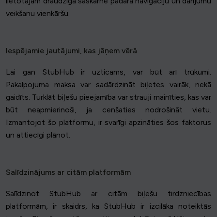
lietotājam draudzīgā saskarne padara navigāciju un darījumu
veikšanu vienkāršu.
Iespējamie jautājumi, kas jāņem vērā
Lai gan StubHub ir uzticams, var būt arī trūkumi.
Pakalpojuma maksa var sadārdzināt biļetes vairāk, nekā
gaidīts. Turklāt biļešu pieejamība var strauji mainīties, kas var
būt neapmierinoši, ja cenšaties nodrošināt vietu.
Izmantojot šo platformu, ir svarīgi apzināties šos faktorus
un attiecīgi plānot.
Salīdzinājums ar citām platformām
Salīdzinot StubHub ar citām biļešu tirdzniecības
platformām, ir skaidrs, ka StubHub ir izcilāka noteiktās