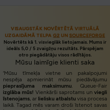
VISAUGSTĀK NOVĒRTĒTĀ VIRTUĀLĀ
UZGAIDĀMĀ TELPA
G2
UN
SOURCEFORGE
Novērtēts kā 1. visvieglāk lietojamais. Mums ir
ideāls 5,0 / 5 zvaigžņu rezultāts. Pārspējam
otro piegādātāju visos rādītājos.
Mūsu
laimīgie klienti
saka
‘Mūsu tīmekļa vietne un pakalpojumi
nespēja apmierināt mūsu piedāvājumu
pieprasījuma maksimumu
. Queue-Fair
izglāba mūs!
Vienkārši saprotams un
viegli
īstenojams
, ar
lielisku atbalstu
visa procesa
laikā. Tagad mēs varam droši īstenot savas