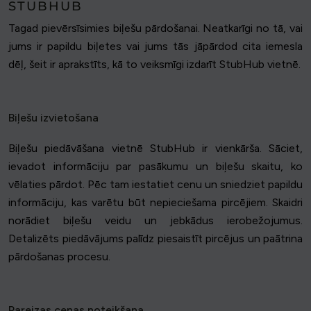
STUBHUB
Tagad pievērsīsimies biļešu pārdošanai. Neatkarīgi no tā, vai
jums ir papildu biļetes vai jums tās jāpārdod cita iemesla
dēļ, šeit ir aprakstīts, kā to veiksmīgi izdarīt StubHub vietnē.
Biļešu izvietošana
Biļešu piedāvāšana vietnē StubHub ir vienkārša. Sāciet,
ievadot informāciju par pasākumu un biļešu skaitu, ko
vēlaties pārdot. Pēc tam iestatiet cenu un sniedziet papildu
informāciju, kas varētu būt nepieciešama pircējiem. Skaidri
norādiet biļešu veidu un jebkādus ierobežojumus.
Detalizēts piedāvājums palīdz piesaistīt pircējus un paātrina
pārdošanas procesu.
Pareizas cenas noteikšana