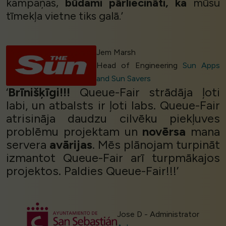
kampaņas,
būdami pārliecināti, ka
mūsu
tīmekļa vietne tiks galā.’
Jem Marsh
Head of Engineering
Sun Apps
and Sun Savers
‘
Brīnišķīgi!!!
Queue-Fair strādāja ļoti
labi, un atbalsts ir ļoti labs. Queue-Fair
atrisināja daudzu cilvēku piekļuves
problēmu projektam un
novērsa
mana
servera
avārijas
. Mēs plānojam turpināt
izmantot Queue-Fair arī turpmākajos
projektos. Paldies Queue-Fair!!!’
Jose D - Administrator