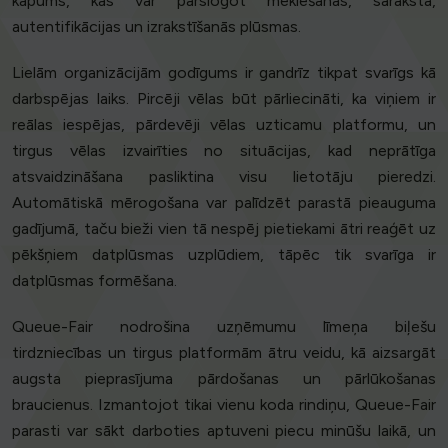
kāpums, kas var pārslogot meklēšanas, saraksta,
autentifikācijas un izrakstīšanās plūsmas.
Lielām organizācijām godīgums ir gandrīz tikpat svarīgs kā
darbspējas laiks. Pircēji vēlas būt pārliecināti, ka viņiem ir
reālas iespējas, pārdevēji vēlas uzticamu platformu, un
tirgus vēlas izvairīties no situācijas, kad neprātīga
atsvaidzināšana pasliktina visu lietotāju pieredzi.
Automātiskā mērogošana var palīdzēt parastā pieauguma
gadījumā, taču bieži vien tā nespēj pietiekami ātri reaģēt uz
pēkšņiem datplūsmas uzplūdiem, tāpēc tik svarīga ir
datplūsmas formēšana.
Queue-Fair nodrošina uzņēmumu līmeņa biļešu
tirdzniecības un tirgus platformām ātru veidu, kā aizsargāt
augsta pieprasījuma pārdošanas un pārlūkošanas
braucienus. Izmantojot tikai vienu koda rindiņu, Queue-Fair
parasti var sākt darboties aptuveni piecu minūšu laikā, un