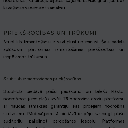
nodrošinās, ka pircējs biļetes saņems savlaicīgi un jūs bez
kavēšanās saņemsiet samaksu.
PRIEKŠROCĪBAS UN TRŪKUMI
StubHub izmantošanai ir savi plusi un mīnusi. Šajā sadaļā
aplūkosim platformas izmantošanas priekšrocības un
iespējamos trūkumus.
StubHub izmantošanas priekšrocības
StubHub piedāvā plašu pasākumu un biļešu klāstu,
nodrošinot jums plašu izvēli. Tā nodrošina drošu platformu
ar naudas atmaksas garantiju, kas pircējiem nodrošina
sirdsmieru. Pārdevējiem tā piedāvā iespēju sasniegt plašu
auditoriju, palielinot pārdošanas iespēju. Platformas