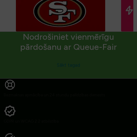
Nodrošiniet vienmērīgu
pārdošanu ar Queue-Fair
Sākt tagad
Bezmaksas apmācība un 24 stundu palīdzības dienests
GDPR un WCAG 2.2 atbilstība