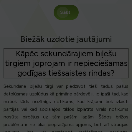
Sākt
Biežāk uzdotie jautājumi
Kāpēc sekundārajiem biļešu
tirgiem joprojām ir nepieciešamas
godīgas tiešsaistes rindas?
Sekundārie biļešu tirgi var piedzīvot tieši tādus pašus
datplūsmas uzplūdus kā primārie pārdevēji, jo īpaši tad, kad
notiek kāds nozīmīgs notikums, kad krājumi tiek izlaisti
partijās vai kad sociālajos tīklos izplatīts virāls notikums
nosūta pircējus uz tām pašām lapām. Šādos brīžos
problēma ir ne tikai pieprasījuma apjoms, bet arī straujais