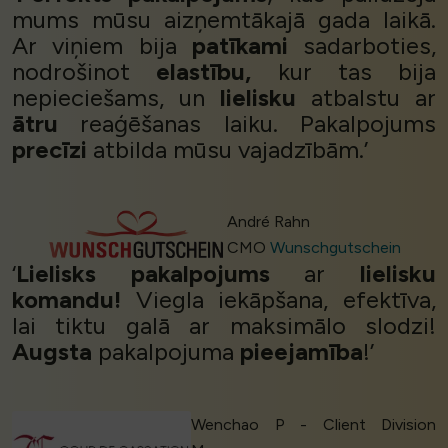
mums mūsu aizņemtākajā gada laikā.
Ar viņiem bija
patīkami
sadarboties,
nodrošinot
elastību,
kur tas bija
nepieciešams, un
lielisku
atbalstu ar
ātru
reaģēšanas laiku. Pakalpojums
precīzi
atbilda mūsu vajadzībām.’
André Rahn
CMO
Wunschgutschein
‘
Lielisks pakalpojums
ar
lielisku
komandu!
Viegla iekāpšana, efektīva,
lai tiktu galā ar maksimālo slodzi!
Augsta
pakalpojuma
pieejamība
!’
Wenchao P - Client Division