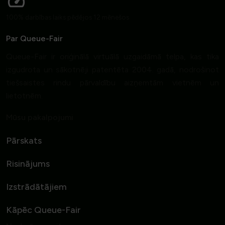
100% darbības laiks pēdējos 12 mēnešos
Par Queue-Fair
Queue-Fair ir oriģinālā virtuālā uzgaidāmā telpa, kas tika
izgudrota un sākotnēji patentēta 2004. gadā, nodrošinot
tiešsaistes rindu pārvaldību aizņemtām vietnēm un
lietotnēm.
Mūsu pakalpojumi
Pārskats
Risinājums
Izstrādātājiem
Kāpēc Queue-Fair