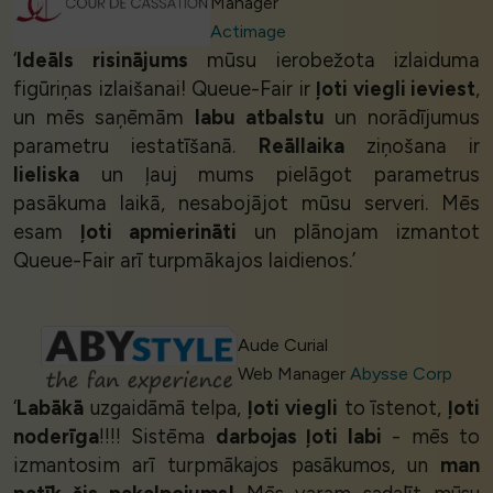
Manager
Actimage
‘
Ideāls risinājums
mūsu ierobežota izlaiduma
figūriņas izlaišanai! Queue-Fair ir
ļoti viegli ieviest
,
un mēs saņēmām
labu atbalstu
un norādījumus
parametru iestatīšanā.
Reāllaika
ziņošana ir
lieliska
un ļauj mums pielāgot parametrus
pasākuma laikā, nesabojājot mūsu serveri. Mēs
esam
ļoti apmierināti
un plānojam izmantot
Queue-Fair arī turpmākajos laidienos.’
Aude Curial
Web Manager
Abysse Corp
‘
Labākā
uzgaidāmā telpa,
ļoti viegli
to īstenot,
ļoti
noderīga
!!!! Sistēma
darbojas ļoti labi
- mēs to
izmantosim arī turpmākajos pasākumos, un
man