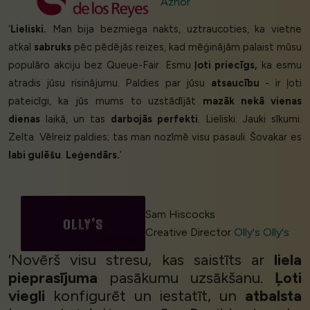
Azhor
‘
Lieliski.
Man bija bezmiega nakts, uztraucoties, ka vietne
atkal
sabruks
pēc pēdējās reizes, kad mēģinājām palaist mūsu
populāro akciju bez Queue-Fair. Esmu
ļoti priecīgs,
ka esmu
atradis jūsu risinājumu. Paldies par jūsu
atsaucību
- ir ļoti
pateicīgi, ka jūs mums to uzstādījāt
mazāk nekā vienas
dienas
laikā, un tas
darbojās perfekti
. Lieliski. Jauki sīkumi.
Zelta. Vēlreiz paldies; tas man nozīmē visu pasauli. Šovakar es
labi gulēšu
.
Leģendārs.
’
Sam Hiscocks
Creative Director
Olly's Olly's
‘Novērš visu stresu, kas saistīts ar
liela
pieprasījuma
pasākumu uzsākšanu.
Ļoti
viegli
konfigurēt un iestatīt, un
atbalsta