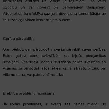
detalizētas atbildes uz visiem jautājumiem. Tas vairo
uzticību un var novest pie veiksmīgiem darījumiem.
Atcerieties, ka efektīva saziņa ir divvirzienu komunikācija, un
tā ir izdevīga visām iesaistītajām pusēm.
Cerību pārvaldība
Gan pērkot, gan pārdodot ir svarīgi pārvaldīt savas cerības.
Esiet gatavi cenu svārstībām un biļešu pieejamības
izmaiņām. Reālistisku cerību izvirzīšana palīdz izvairīties no
vilšanās. Ja pārdodat, atcerieties, ka, lai atrastu pircēju par
vēlamo cenu, var paiet zināms laiks.
Efektīva problēmu risināšana
Ja rodas problēmas, ir svarīgi tās risināt mierīgi un