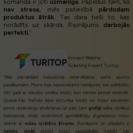
komanda ir ļoti
uzmanīga
. Papildus tam, ka
nav stresa,
mēs patiesībā
pārdodam
produktus ātrāk
. Tas dara tieši to, kas
norādīts uz skārda. Risinājums
darbojās
perfekti
.’
Vincent Walshe
Ticketing Expert
Turitop
‘Mēs pārvaldām tiešsaistes rezervēšanas vietni sporta
pasākumiem. Mums bija nepieciešams risinājums, kas palīdzētu
tikt galā ar daudzu cilvēku slodzi, kuri cenšas pirmie rezervēt.
Queue-Fair PreSale lapa aizturēja slodzi no mūsu serveriem
pirms rezervāciju atvēršanas un pēc tam
godīgi
ielika cilvēkus
tiešsaistes rindā, nodrošinot apmeklētāju atgriešanos mūsu
vietnē ar
mūsu izvēlēto ātrumu
. Risinājums un atbalsts ir
lielisks, ideāli
atbilst mūsu vajadzībām, turklāt par