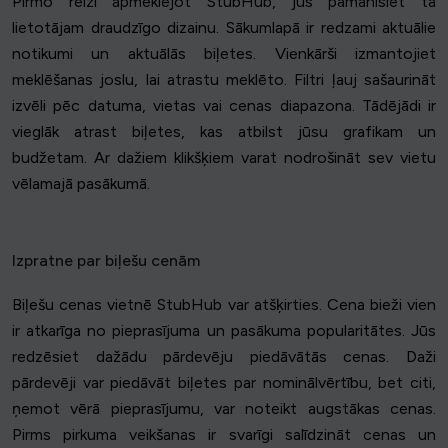
Pirmo reizi apmeklējot StubHub, jūs pamanīsiet tā
lietotājam draudzīgo dizainu. Sākumlapā ir redzami aktuālie
notikumi un aktuālās biļetes. Vienkārši izmantojiet
meklēšanas joslu, lai atrastu meklēto. Filtri ļauj sašaurināt
izvēli pēc datuma, vietas vai cenas diapazona. Tādējādi ir
vieglāk atrast biļetes, kas atbilst jūsu grafikam un
budžetam. Ar dažiem klikšķiem varat nodrošināt sev vietu
vēlamajā pasākumā.
Izpratne par biļešu cenām
Biļešu cenas vietnē StubHub var atšķirties. Cena bieži vien
ir atkarīga no pieprasījuma un pasākuma popularitātes. Jūs
redzēsiet dažādu pārdevēju piedāvātās cenas. Daži
pārdevēji var piedāvāt biļetes par nominālvērtību, bet citi,
ņemot vērā pieprasījumu, var noteikt augstākas cenas.
Pirms pirkuma veikšanas ir svarīgi salīdzināt cenas un