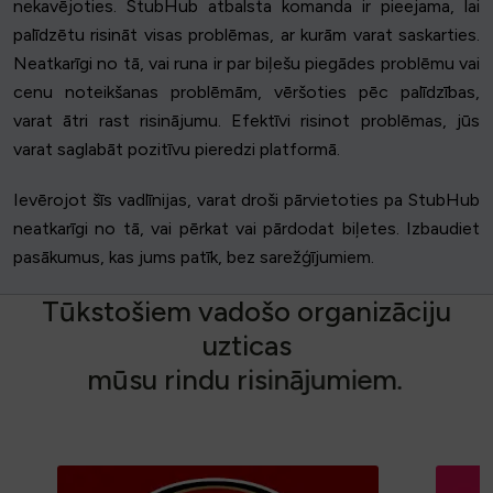
nekavējoties. StubHub atbalsta komanda ir pieejama, lai
palīdzētu risināt visas problēmas, ar kurām varat saskarties.
Neatkarīgi no tā, vai runa ir par biļešu piegādes problēmu vai
cenu noteikšanas problēmām, vēršoties pēc palīdzības,
varat ātri rast risinājumu. Efektīvi risinot problēmas, jūs
varat saglabāt pozitīvu pieredzi platformā.
Ievērojot šīs vadlīnijas, varat droši pārvietoties pa StubHub
neatkarīgi no tā, vai pērkat vai pārdodat biļetes. Izbaudiet
pasākumus, kas jums patīk, bez sarežģījumiem.
T
ū
k
s
t
o
š
i
e
m
v
a
d
o
š
o
o
r
g
a
n
i
z
ā
c
i
j
u
u
z
t
i
c
a
s
m
ū
s
u
r
i
n
d
u
r
i
s
i
n
ā
j
u
m
i
e
m
.