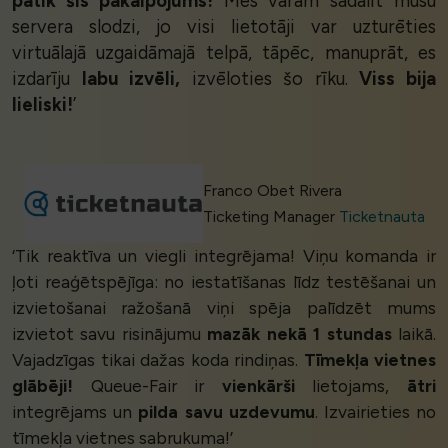
patīk šis pakalpojums!
Mēs varam sadalīt mūsu
servera slodzi, jo visi lietotāji var uzturēties
virtuālajā uzgaidāmajā telpā, tāpēc, manuprāt, es
izdarīju
labu izvēli,
izvēloties šo rīku.
Viss bija
lieliski!
’
Franco Obet Rivera
Ticketing Manager
Ticketnauta
‘Tik reaktīva un viegli integrējama! Viņu komanda ir
ļoti reaģētspējīga: no iestatīšanas līdz testēšanai un
izvietošanai ražošanā viņi spēja palīdzēt mums
izvietot savu risinājumu
mazāk nekā 1 stundas
laikā.
Vajadzīgas tikai dažas koda rindiņas.
Tīmekļa vietnes
glābēji!
Queue-Fair ir
vienkārši
lietojams,
ātri
integrējams un
pilda savu uzdevumu
. Izvairieties no
tīmekļa vietnes sabrukuma!’