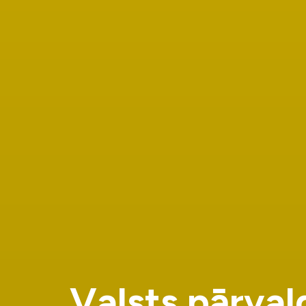
V
a
l
s
t
s
p
ā
r
v
a
l