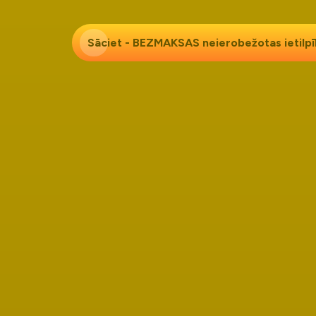
Sāciet - BEZMAKSAS neierobežotas ietilp