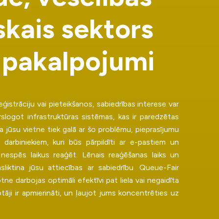
s
k
a
i
s
s
e
k
t
o
r
s
p
a
k
a
l
p
o
j
u
m
i
eģistrāciju vai pieteikšanos, sabiedrības interese var
rslogot infrastruktūras sistēmas, kas ir paredzētas
a jūsu vietne tiek galā ar šo problēmu, pieprasījumu
darbiniekiem, kuri būs pārpildīti ar e-pastiem un
 nespēs laikus reaģēt. Lēnais reaģēšanas laiks un
sliktina jūsu attiecības ar sabiedrību. Queue-Fair
tne darbojas optimāli efektīvi pat liela vai negaidīta
tāji ir apmierināti, un ļaujot jums koncentrēties uz