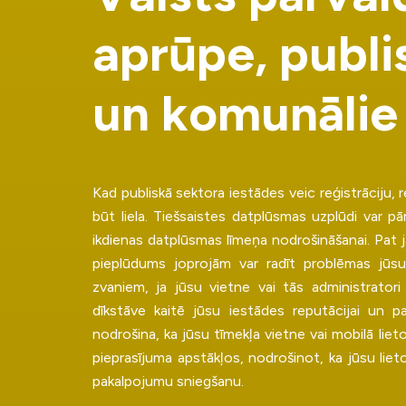
a
p
r
ū
p
e
,
p
u
b
l
i
u
n
k
o
m
u
n
ā
l
i
e
Kad publiskā sektora iestādes veic reģistrāciju, r
būt liela. Tiešsaistes datplūsmas uzplūdi var pā
ikdienas datplūsmas līmeņa nodrošināšanai. Pat j
pieplūdums joprojām var radīt problēmas jūsu 
zvaniem, ja jūsu vietne vai tās administratori
dīkstāve kaitē jūsu iestādes reputācijai un pa
nodrošina, ka jūsu tīmekļa vietne vai mobilā lieto
pieprasījuma apstākļos, nodrošinot, ka jūsu lieto
pakalpojumu sniegšanu.