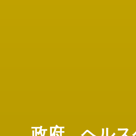
政
府
、
ヘ
ル
ス