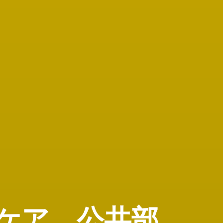
ケ
ア
、
公
共
部