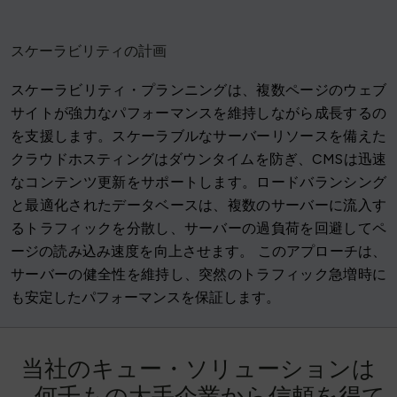
スケーラビリティの計画
スケーラビリティ・プランニングは、複数ページのウェブ
サイトが強力なパフォーマンスを維持しながら成長するの
を支援します。スケーラブルなサーバーリソースを備えた
クラウドホスティングはダウンタイムを防ぎ、CMSは迅速
なコンテンツ更新をサポートします。ロードバランシング
と最適化されたデータベースは、複数のサーバーに流入す
るトラフィックを分散し、サーバーの過負荷を回避してペ
ージの読み込み速度を向上させます。 このアプローチは、
サーバーの健全性を維持し、突然のトラフィック急増時に
も安定したパフォーマンスを保証します。
当
社
の
キ
ュ
ー
・
ソ
リ
ュ
ー
シ
ョ
ン
は
、
何
千
も
の
大
手
企
業
か
ら
信
頼
を
得
て