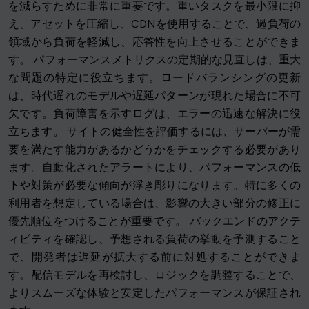
を減らすために非常に重要です。重いタスクを最小限に抑
え、アセットを圧縮し、CDNを使用することで、過負荷の
領域から負荷を軽減し、応答性を向上させることができま
す。 パフォーマンスメトリクスの定期的な見直しは、重大
な問題の特定に役立ちます。ロードバランシングの更新
は、時代遅れのモデルや遅延パターンが現れた場合に不可
欠です。負荷障害を示すログは、エラーの迅速な解決に役
立ちます。 サイトの健全性を評価するには、サーバーが需
要を満たす能力があるかどうかをチェックする必要があり
ます。自動化されたアラートにより、パフォーマンスの低
下や対策が必要な傾向が浮き彫りになります。特に多くの
利用者を想定している場合は、影響の大きい部分の修正に
優先順位をつけることが重要です。 バックエンドのアクテ
ィビティを確認し、予想される負荷の挙動を予測すること
で、開発者は遅延が拡大する前に対処することができま
す。配信モデルを再検討し、ロジックを調整することで、
よりスムーズな体験と安定したパフォーマンスが保証され