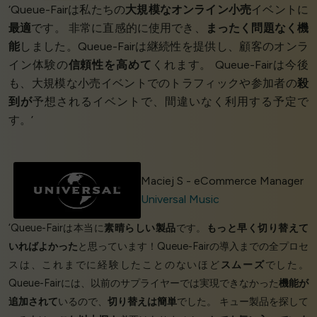
‘Queue-Fairは私たちの
大規模なオンライン小売
イベントに
最適
です。 非常に直感的に使用でき、
まったく問題なく機
能
しました。Queue-Fairは継続性を提供し、顧客のオンラ
イン体験の
信頼性を高めて
くれます。 Queue-Fairは今後
も、大規模な小売イベントでのトラフィックや参加者の
殺
到が
予想されるイベントで、間違いなく利用する予定で
す。’
Maciej S - eCommerce Manager
Universal Music
‘Queue-Fairは本当に
素晴らしい製品
です。
もっと早く切り替えて
いればよかった
と思っています！Queue-Fairの導入までの全プロセ
スは、これまでに経験したことのないほど
スムーズ
でした。
Queue-Fairには、以前のサプライヤーでは実現できなかった
機能が
追加されて
いるので、
切り替えは簡単
でした。 キュー製品を探して