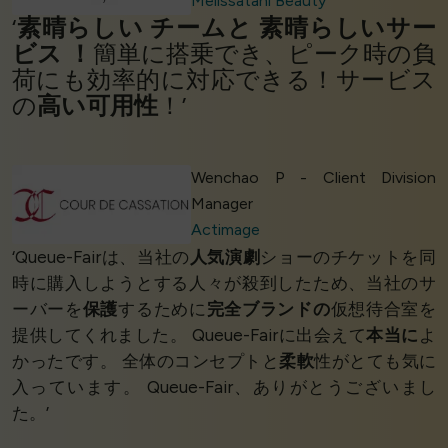
Melissatani Beauty
‘
素晴らしい
チームと
素晴らしいサー
ビス
！
簡単に搭乗でき、ピーク時の負
荷にも効率的に対応できる！サービス
の
高い可用性
！’
Wenchao P - Client Division
Manager
Actimage
‘Queue-Fairは、当社の
人気演劇
ショーのチケットを同
時に購入しようとする人々が殺到したため、当社のサ
ーバーを
保護
するために
完全ブランドの
仮想待合室を
提供してくれました。 Queue-Fairに出会えて
本当に
よ
かったです。 全体のコンセプトと
柔軟
性がとても気に
入っています。 Queue-Fair、ありがとうございまし
た。’