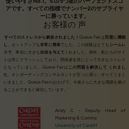
使いやすさNo.1。5.0/5つ星のパーフェクトスコ
アです。すべての指標でナンバー2のサプライヤ
ーに勝っています。
お客様の
声
‘
すべてのストレスから解放されました！
Queue-Fairは
完璧に機能
し
、セットアップも
非常に簡単
でした。この経験はとても
シームレ
スで
、事前に大きな
自信を与えて
くれました。例年、私たちのサイ
トは常にクラッシュしており、関係者全員にとって大きなストレス
となっていました。Queue-Fairは
この問題を解決して
くれまし
た
。オンボーディングコンサルタントが言った通り、すべてうまく
いきました。Queue-Fairのおかげで、今後さらに大きな飛躍を遂げ
ることができると確信しています。’
Andy C - Deputy Head of
Marketing & Comms
University of Cardiff