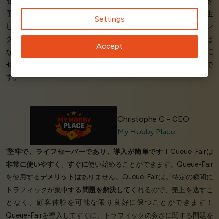
‘
使いやすい
ツールと
迅速な対応
。毎週土曜日に限定数の商品を
予約販売するため、サーバーに大規模かつ急速な過負荷が発生
Settings
します。私たちは、トラフィックを吸収し、顧客のショッピン
グ体験をよりスムーズにするソリューションを見つけなければ
Accept
なりませんでした。 このツールは
、
私のウェブサイトに
簡単に
セットアップ
できました。彼らのドキュメントは
完全で正確
で
す。’
Christophe C - CEO
My Hobby Place
‘
堅牢で、ライフセーバーであり、導入が簡単です！
Queue-Fairは
非常に使いやすく
、
すぐに
使い始めることができます。Queue-Fair
を使用する
デメリットは
ありません。Queue-Fairは
、
特定の瞬間に
トラフィックが集中する
問題を解決して
くれるので、売上を逃すこ
となく、顧客体験を可能な限り良好に保つことができます！
Queue-Fairを導入してすぐに、トラフィックの多さに関する問題を