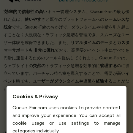
‘
効率的
で
信頼性の高い
キュー管理システム。Queue-Fairの最も優
れた点は、
使いやす
さと既存のプラットフォームへの
シームレスな
統合
です。Queue-Fairのおかげで、ダウンタイムや中断を引き起こ
すことなく大規模なトラフィック急増を管理でき、スムーズなユー
ザー体験を確保できました。また、
リアルタイムの
データと
カスタ
マーサポートも
非常に優れて
おり、高需要のイベント中にすべてを
円滑に運営するためのツールを提供してくれます。Queue-Fairは、
ウェブサイトの
突然の
トラフィック急増を効果的に
管理する
のに役
立っています。バーチャル待合室を導入することで、需要が高いイ
ベント時でも、
ユーザーがダウンタイムや
遅延を
経験する
ことがな
いようにしています。’
Cookies & Privacy
Queue-Fair.com uses cookies to provide content
Elton M - CEO & Founder
and improve your experience. You can accept all
Essencia
cookie usage or use settings to manage
categories individually.