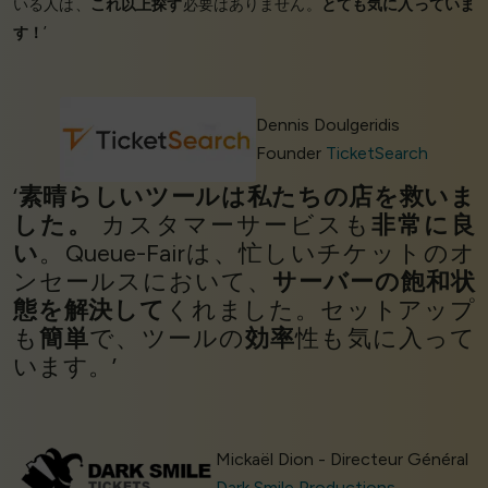
いる人は、
これ以上探す
必要はありません。
とても気に入っていま
す！
’
Dennis Doulgeridis
Founder
TicketSearch
‘
素晴らしいツールは私たちの店を救いま
した。
カスタマーサービスも
非常に良
い
。Queue-Fairは、忙しいチケットのオ
ンセールスにおいて、
サーバーの飽和状
態を解決して
くれました。セットアップ
も
簡単
で、ツールの
効率
性も気に入って
います。’
Mickaël Dion - Directeur Général
Dark Smile Productions