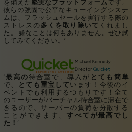
を備えた
堅実なプラットフォーム
です。
彼らの強固で公平なキューイングシステ
ムは、フラッシュセールを実行する際の
ストレスの
多くを取り除いて
くれまし
た。 嫌なことは何もありません。ぜひ試
してみてください。’
Michael Kennedy
Director
Quicket
‘
最高の
待合室で、導入が
とても簡単
で、
とても重宝して
います！今後のイ
ベントでも利用するつもりです
！
全て
のユーザーがバーチャル待合室に滞在で
きるので、サーバーの負荷を分散する
ことができます。
すべてが最高でし
た！
’