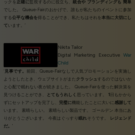
ックを
正確に
監視するのに役立ち、
統合や
ブランディングも
簡単
でした。 Queue-Fairのおかげで、誰もが私たちのイベントに参加
する
公平な機会を
得ることができ、私たちはそれを
本当に大切にし
て
います。’
Nikita Tailor
Digital Marketing Executive
War
Child
‘
見事です。
前回、Queue-Fairなしで人気プロモーションを実施し
ようとしたとき、ウェブサイトがまた
クラッシュ
するのではないか
と心配で眠れない夜が続きました。 Queue-Fairを使った解決策を
見つけることができ、
とてもうれしく
思っています。
1
日もかから
ずにセットアップを完了し、
完璧に
機能したことに大いに
感謝して
います。 素晴らしい。 素晴らしい製品です。 ゴールデン 本当にあ
りがとうございます。 今夜はぐっすり
眠れ
そうです。
レジェンド
だ。
’