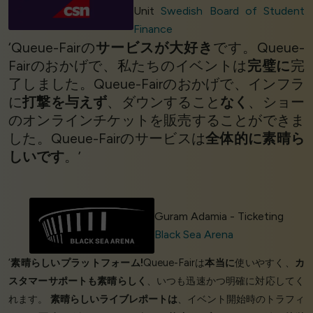
Unit
Swedish Board of Student
Finance
‘Queue-Fairの
サービスが大好き
です。Queue-
Fairのおかげで、私たちのイベントは
完璧に
完
了しました。Queue-Fairのおかげで、インフラ
に
打撃を与えず
、ダウンすること
なく
、ショー
のオンラインチケットを販売することができま
した。Queue-Fairのサービスは
全体的に素晴ら
しいです
。’
Guram Adamia - Ticketing
Black Sea Arena
‘
素晴らしいプラットフォーム!
Queue-Fairは
本当に
使いやすく、
カ
スタマーサポートも素晴らしく
、いつも迅速かつ明確に対応してく
れます。
素晴らしいライブレポートは
、イベント開始時のトラフィ