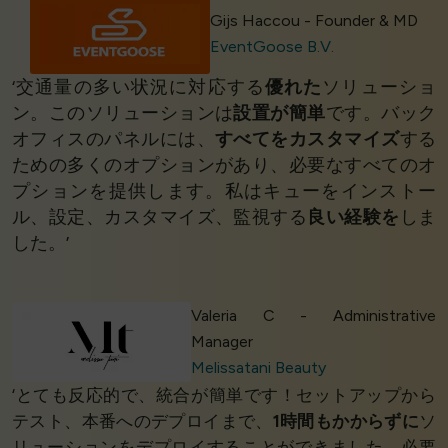
Gijs Haccou - Founder & MD
EventGoose B.V.
‘交通量の多い状況に対応する
優れた
ソリューショ
ン。このソリューションは
設置が簡単
です。バック
オフィスのパネルには、
すべてをカスタマイズ
する
ための多くのオプションがあり、必要なすべてのオ
プションを提供します。私はキューをインストー
ル、設定、カスタマイズ、監視する
良い経験を
しま
した。’
Valeria C - Administrative
Manager
Melissatani Beauty
‘とても反応的で、統合が簡単です！セットアップから
テスト、本番へのデプロイまで、
1時間もかからずに
ソ
リューションをデプロイすることができました。必要