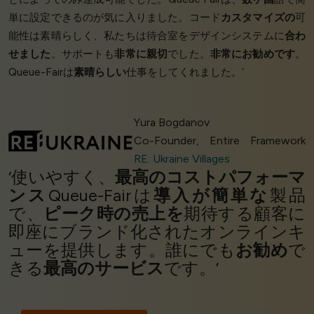
単に設定できるのが気に入りました。コード
カスタマイズの
可
能性は素晴らしく、私たちは待合室をデザインシステムに
合わ
せました
。サポートも
非常に親切
でした。
非常にお勧めです
。
Queue-Fairは
素晴らしい
仕事をしてくれました。’
Yura Bogdanov
Co-Founder, Entire Framework
RE: Ukraine Villages
‘使いやすく、
最高のコストパフォーマ
ンス
Queue-Fairは
導入が簡単な
製品
で、
ピーク時の売上を
期待する顧客に
即座にブランド化されたオンラインキ
ューを提供します。誰にでも
お勧め
で
きる
最高のサービス
です。’