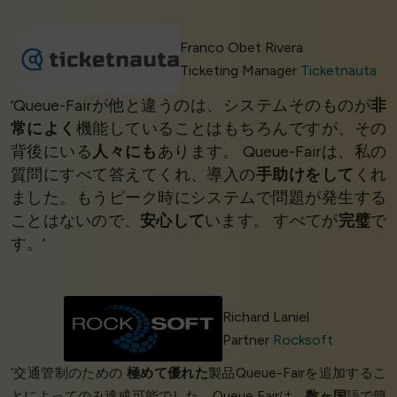
Franco Obet Rivera
Ticketing Manager
Ticketnauta
‘Queue-Fairが他と違うのは、システムそのものが
非
常によく
機能していることはもちろんですが、その
背後にいる
人々にも
あります。 Queue-Fairは、私の
質問にすべて答えてくれ、導入の
手助けをして
くれ
ました。もうピーク時にシステムで問題が発生する
ことはないので、
安心して
います。 すべてが
完璧
で
す。’
Richard Laniel
Partner
Rocksoft
‘交通管制のための
極めて優れた
製品Queue-Fairを追加するこ
とによってのみ達成可能でした。Queue Fairは、
数ヶ国
語で簡