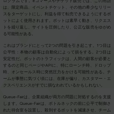
ログラムです。eコマースやチケット販売では、この用語
は、限定商品、イベントチケット、その他の希少なリリー
スをターゲットにし、利益を得て転売できるようにするボ
ットによく使用されます。ボットは素早く動き、リクエス
トを繰り返し、サイトを圧倒したり、公正な販売をゆがめ
る可能性がある。
これはブランドにとって2つの問題を引き起こす。1つ目は
公平性：本物の顧客は自動化によって損をする。2つ目は
安定性だ。ボットのトラフィックは、人間の顧客が必要と
するのと同じページやAPIに、特にローンチ時、ドロップ
時、オンセールス時に突然圧力をかける可能性がある。チ
ームが事態に気づく頃には、在庫が偏り、カスタマー・エ
クスペリエンスがすでに損なわれているかもしれない。
Queue-Fairは、企業組織が両方の問題に対処するのを支援
します。Queue-Fairは、ボトルネックの前に公平で制御さ
れた待合室を設置し、殺到するボットを減速させ、チーム