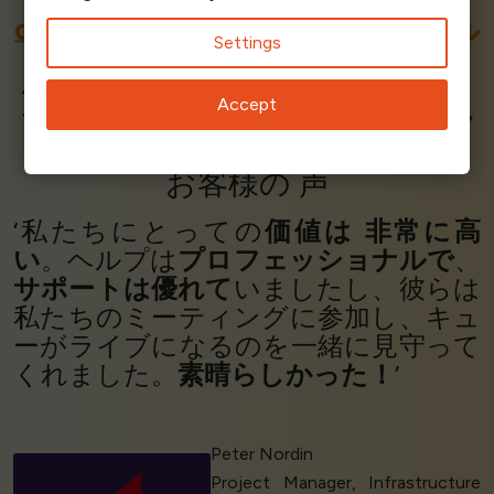
G
2と
SOURCEFORGEで
最高評価のバーチャル
Settings
待合室
使いやすさNo.1。5.0/5つ星のパーフェクトスコ
Accept
アです。すべての指標でナンバー2のサプライヤ
ーに勝っています。
お客様の
声
‘私たちにとっての
価値は
非常に高
い
。ヘルプは
プロフェッショナルで
、
サポートは優れて
いましたし、彼らは
私たちのミーティングに参加し、キュ
ーがライブになるのを一緒に見守って
くれました。
素晴らしかった！
’
Peter Nordin
Project Manager, Infrastructure