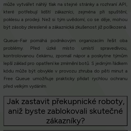
může vytvářet náhlý tlak na stejné stránky a rozhraní API,
které potřebují lidští zákazníci, zejména při spuštění,
poklesu a prodeji. Než si tým uvědomí, co se děje, mohou
být zásoby zkreslené a zákaznická zkušenost již poškozená.
Queue-Fair pomáhá podnikovým organizacím řešit oba
problémy. Před úzké místo umístí spravedlivou,
kontrolovanou čekárnu, zpomalí nápor a poskytne týmům
lepší základ pro opatření ke zmírnění botů. S jediným řádkem
kódu může být obvykle v provozu zhruba do pěti minut a
Free Queue umožňuje prakticky přidat rychlou ochranu
před velkým vydáním.
Jak zastavit překupnické roboty,
aniž byste zablokovali skutečné
zákazníky?