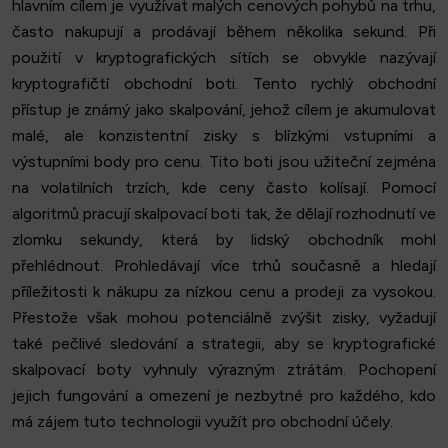
hlavním cílem je využívat malých cenových pohybů na trhu,
často nakupují a prodávají během několika sekund. Při
použití v kryptografických sítích se obvykle nazývají
kryptografičtí obchodní boti. Tento rychlý obchodní
přístup je známý jako skalpování, jehož cílem je akumulovat
malé, ale konzistentní zisky s blízkými vstupními a
výstupními body pro cenu. Tito boti jsou užiteční zejména
na volatilních trzích, kde ceny často kolísají. Pomocí
algoritmů pracují skalpovací boti tak, že dělají rozhodnutí ve
zlomku sekundy, která by lidský obchodník mohl
přehlédnout. Prohledávají více trhů současně a hledají
příležitosti k nákupu za nízkou cenu a prodeji za vysokou.
Přestože však mohou potenciálně zvýšit zisky, vyžadují
také pečlivé sledování a strategii, aby se kryptografické
skalpovací boty vyhnuly výrazným ztrátám. Pochopení
jejich fungování a omezení je nezbytné pro každého, kdo
má zájem tuto technologii využít pro obchodní účely.