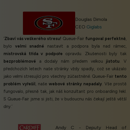
Douglas Dimola
CEO
Giglabs
‘
Zbaví vás veškerého stresu!
Queue-Fair
fungoval perfektně
,
bylo
velmi snadné
nastavit a podpora byla nad rámec,
mistrovská třída v podpoře
opravdu. Zkušenosti byly tak
bezproblémové
a dodaly nám předem velkou
jistotu
. V
předchozích letech naše stránky vždy spadly, což se ukázalo
jako velmi stresující pro všechny zúčastněné. Queue-Fair
tento
problém vyřešil
, naše
webové stránky nepadaly
. Vše prostě
fungovalo, přesně tak, jak náš konzultant pro onboarding řekl.
S Queue-Fair jsme si jisti, že v budoucnu nás čekají ještě větší
dny.’
Andy C - Deputy Head of