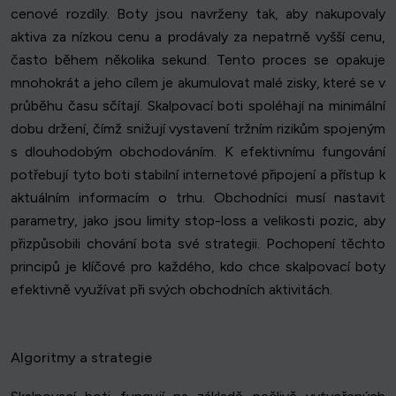
cenové rozdíly. Boty jsou navrženy tak, aby nakupovaly
aktiva za nízkou cenu a prodávaly za nepatrně vyšší cenu,
často během několika sekund. Tento proces se opakuje
mnohokrát a jeho cílem je akumulovat malé zisky, které se v
průběhu času sčítají. Skalpovací boti spoléhají na minimální
dobu držení, čímž snižují vystavení tržním rizikům spojeným
s dlouhodobým obchodováním. K efektivnímu fungování
potřebují tyto boti stabilní internetové připojení a přístup k
aktuálním informacím o trhu. Obchodníci musí nastavit
parametry, jako jsou limity stop-loss a velikosti pozic, aby
přizpůsobili chování bota své strategii. Pochopení těchto
principů je klíčové pro každého, kdo chce skalpovací boty
efektivně využívat při svých obchodních aktivitách.
Algoritmy a strategie