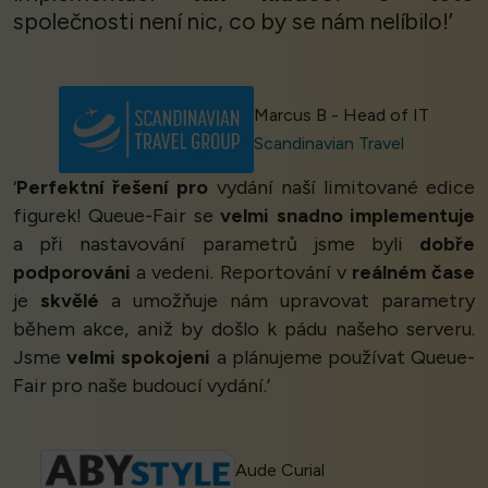
společnosti není nic, co by se nám nelíbilo!’
Marcus B - Head of IT
Scandinavian Travel
‘
Perfektní řešení pro
vydání naší limitované edice
figurek! Queue-Fair se
velmi snadno implementuje
a při nastavování parametrů jsme byli
dobře
podporováni
a vedeni. Reportování v
reálném čase
je
skvělé
a umožňuje nám upravovat parametry
během akce, aniž by došlo k pádu našeho serveru.
Jsme
velmi spokojeni
a plánujeme používat Queue-
Fair pro naše budoucí vydání.’
Aude Curial