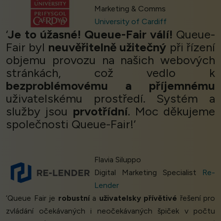
Marketing & Comms
University of Cardiff
‘
Je to úžasné! Queue-Fair válí!
Queue-
Fair byl
neuvěřitelně užitečný
při řízení
objemu provozu na našich webových
stránkách, což vedlo k
bezproblémovému a příjemnému
uživatelskému prostředí. Systém a
služby jsou
prvotřídní
. Moc děkujeme
společnosti Queue-Fair!’
Flavia Siluppo
Digital Marketing Specialist
Re-
Lender
‘Queue Fair je
robustní
a
uživatelsky přívětivé
řešení pro
zvládání očekávaných i neočekávaných špiček v počtu