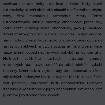
například nastavit limity stop-loss a ticket boty, které
automaticky ukončí obchod v případě nepříznivého pohybu
ceny, čímž minimalizují potenciální ztráty. Tento
automatizovaný přístup omezuje emocionální předsudky,
které často ovlivňují lidské obchodníky, jako je například
držení ztrátových pozic v naději na odraz. Skalpovací boti
navíc mohou diverzifikovat riziko tím, že provádějí obchody
na různých aktivech a trzích současně. Tato diverzifikace
může zmírnit dopad nepříznivých pohybů na jednom trhu.
Možnost zpětného testování strategií pomocí
historických dat navíc umožňuje obchodníkům vyladit
techniky řízení rizik a zajistit, aby boti pracovali v rámci
přijatelných rizikových limitů. Integrací těchto funkcí řízení
rizik pomáhají skalpovací boti obchodníkům udržovat
disciplínu a konzistenci v jejich obchodních aktivitách, což
je klíčové pro dlouhodobý úspěch.