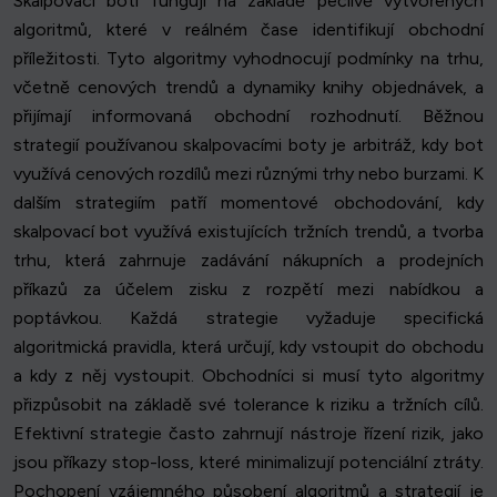
Skalpovací boti fungují na základě pečlivě vytvořených
algoritmů, které v reálném čase identifikují obchodní
příležitosti. Tyto algoritmy vyhodnocují podmínky na trhu,
včetně cenových trendů a dynamiky knihy objednávek, a
přijímají informovaná obchodní rozhodnutí. Běžnou
strategií používanou skalpovacími boty je arbitráž, kdy bot
využívá cenových rozdílů mezi různými trhy nebo burzami. K
dalším strategiím patří momentové obchodování, kdy
skalpovací bot využívá existujících tržních trendů, a tvorba
trhu, která zahrnuje zadávání nákupních a prodejních
příkazů za účelem zisku z rozpětí mezi nabídkou a
poptávkou. Každá strategie vyžaduje specifická
algoritmická pravidla, která určují, kdy vstoupit do obchodu
a kdy z něj vystoupit. Obchodníci si musí tyto algoritmy
přizpůsobit na základě své tolerance k riziku a tržních cílů.
Efektivní strategie často zahrnují nástroje řízení rizik, jako
jsou příkazy stop-loss, které minimalizují potenciální ztráty.
Pochopení vzájemného působení algoritmů a strategií je