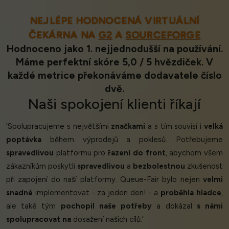
NEJLÉPE HODNOCENÁ VIRTUÁLNÍ
ČEKÁRNA NA
G2
A
SOURCEFORGE
Hodnoceno jako 1. nejjednodušší na používání.
Máme perfektní skóre 5,0 / 5 hvězdiček. V
každé metrice překonáváme dodavatele číslo
dvě.
Naši
spokojení klienti
říkají
‘Spolupracujeme s největšími
značkami
a s tím souvisí i
velká
poptávka
během výprodejů a poklesů. Potřebujeme
spravedlivou
platformu pro
řazení do front
, abychom všem
zákazníkům poskytli
spravedlivou
a
bezbolestnou
zkušenost
při zapojení do naší platformy. Queue-Fair bylo nejen
velmi
snadné
implementovat - za jeden den! - a
proběhla hladce
,
ale také tým
pochopil naše potřeby
a dokázal
s námi
spolupracovat na
dosažení našich cílů.’