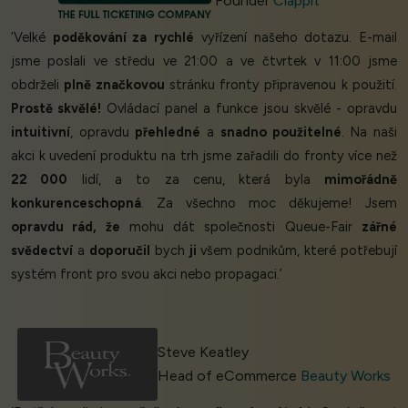
Founder
Clappit
‘Velké
poděkování za
rychlé
vyřízení našeho dotazu. E-mail
jsme poslali ve středu ve 21:00 a ve čtvrtek v 11:00 jsme
obdrželi
plně značkovou
stránku fronty připravenou k použití.
Prostě skvělé!
Ovládací panel a funkce jsou skvělé - opravdu
intuitivní
, opravdu
přehledné
a
snadno použitelné
. Na naši
akci k uvedení produktu na trh jsme zařadili do fronty více než
22 000
lidí, a to za cenu, která byla
mimořádně
konkurenceschopná
. Za všechno moc děkujeme! Jsem
opravdu rád, že
mohu dát společnosti Queue-Fair
zářné
svědectví
a
doporučil
bych
ji
všem podnikům, které potřebují
systém front pro svou akci nebo propagaci.’
Steve Keatley
Head of eCommerce
Beauty Works