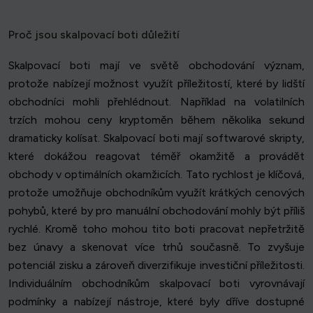
Proč jsou skalpovací boti důležití
Skalpovací boti mají ve světě obchodování význam,
protože nabízejí možnost využít příležitostí, které by lidští
obchodníci mohli přehlédnout. Například na volatilních
trzích mohou ceny kryptoměn během několika sekund
dramaticky kolísat. Skalpovací boti mají softwarové skripty,
které dokážou reagovat téměř okamžitě a provádět
obchody v optimálních okamžicích. Tato rychlost je klíčová,
protože umožňuje obchodníkům využít krátkých cenových
pohybů, které by pro manuální obchodování mohly být příliš
rychlé. Kromě toho mohou tito boti pracovat nepřetržitě
bez únavy a skenovat více trhů současně. To zvyšuje
potenciál zisku a zároveň diverzifikuje investiční příležitosti.
Individuálním obchodníkům skalpovací boti vyrovnávají
podmínky a nabízejí nástroje, které byly dříve dostupné