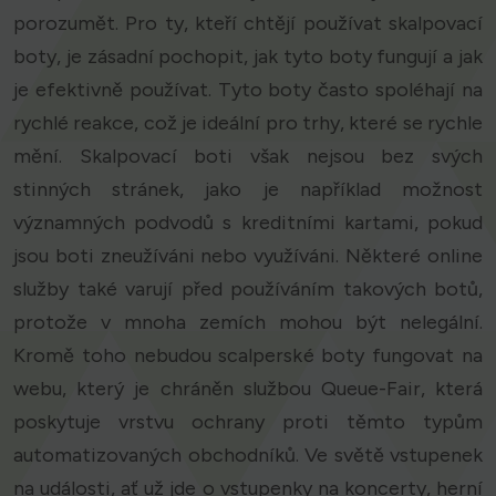
porozumět. Pro ty, kteří chtějí používat skalpovací
boty, je zásadní pochopit, jak tyto boty fungují a jak
je efektivně používat. Tyto boty často spoléhají na
rychlé reakce, což je ideální pro trhy, které se rychle
mění. Skalpovací boti však nejsou bez svých
stinných stránek, jako je například možnost
významných podvodů s kreditními kartami, pokud
jsou boti zneužíváni nebo využíváni. Některé online
služby také varují před používáním takových botů,
protože v mnoha zemích mohou být nelegální.
Kromě toho nebudou scalperské boty fungovat na
webu, který je chráněn službou Queue-Fair, která
poskytuje vrstvu ochrany proti těmto typům
automatizovaných obchodníků. Ve světě vstupenek
na události, ať už jde o vstupenky na koncerty, herní