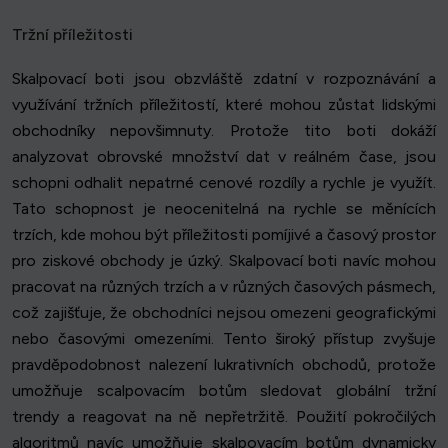
Tržní příležitosti
Skalpovací boti jsou obzvláště zdatní v rozpoznávání a
využívání tržních příležitostí, které mohou zůstat lidskými
obchodníky nepovšimnuty. Protože tito boti dokáží
analyzovat obrovské množství dat v reálném čase, jsou
schopni odhalit nepatrné cenové rozdíly a rychle je využít.
Tato schopnost je neocenitelná na rychle se měnících
trzích, kde mohou být příležitosti pomíjivé a časový prostor
pro ziskové obchody je úzký. Skalpovací boti navíc mohou
pracovat na různých trzích a v různých časových pásmech,
což zajišťuje, že obchodníci nejsou omezeni geografickými
nebo časovými omezeními. Tento široký přístup zvyšuje
pravděpodobnost nalezení lukrativních obchodů, protože
umožňuje scalpovacím botům sledovat globální tržní
trendy a reagovat na ně nepřetržitě. Použití pokročilých
algoritmů navíc umožňuje skalpovacím botům dynamicky