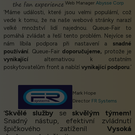
Web Manager
Abysse Corp
‘Máme události, které jsou velmi populární, což
vede k tomu, že na naše webové stránky narazí
velké množství lidí najednou. Queue-Fair to
pomáhá zvládat a řeší tento problém. Nejvíce se
nám líbila podpora při nastavení a
snadné
používání
. Queue-Fair
doporučujeme,
protože je
vynikající
alternativou k ostatním
poskytovatelům front a nabízí
vynikající podporu
.’
Mark Hope
Director
FR Systems
‘
Skvělé služby
se
skvělým týmem!
Snadný nástup, efektivní zvládnutí
špičkového zatížení!
Vysoká