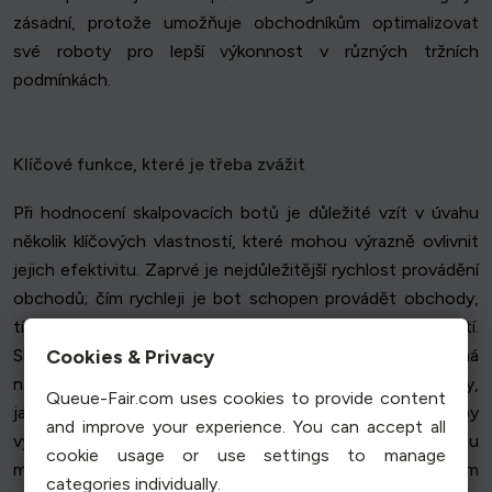
zásadní, protože umožňuje obchodníkům optimalizovat
své roboty pro lepší výkonnost v různých tržních
podmínkách.
Klíčové funkce, které je třeba zvážit
Při hodnocení skalpovacích botů je důležité vzít v úvahu
několik klíčových vlastností, které mohou výrazně ovlivnit
jejich efektivitu. Zaprvé je nejdůležitější rychlost provádění
obchodů; čím rychleji je bot schopen provádět obchody,
tím vyšší je potenciál pro zachycení ziskových příležitostí.
Cookies & Privacy
Skalpovací boti by také měli nabízet přizpůsobitelná
nastavení, která obchodníkům umožní upravit parametry,
Queue-Fair.com uses cookies to provide content
jako je velikost obchodu a limity stop-loss, tak, aby
and improve your experience. You can accept all
vyhovovaly jejich strategiím. Další nezbytnou funkcí jsou
cookie usage or use settings to manage
možnosti zpětného testování, které obchodníkům
categories individually.