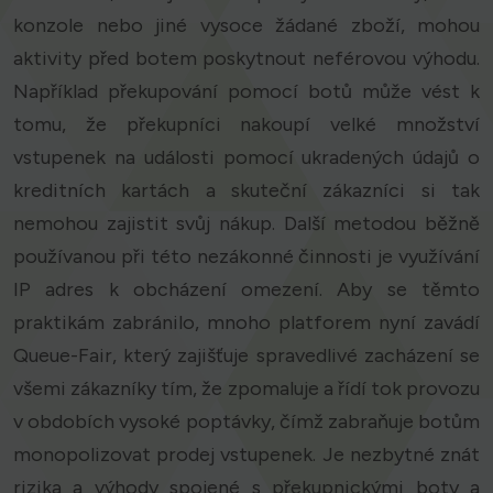
konzole nebo jiné vysoce žádané zboží, mohou
aktivity před botem poskytnout neférovou výhodu.
Například překupování pomocí botů může vést k
tomu, že překupníci nakoupí velké množství
vstupenek na události pomocí ukradených údajů o
kreditních kartách a skuteční zákazníci si tak
nemohou zajistit svůj nákup. Další metodou běžně
používanou při této nezákonné činnosti je využívání
IP adres k obcházení omezení. Aby se těmto
praktikám zabránilo, mnoho platforem nyní zavádí
Queue-Fair, který zajišťuje spravedlivé zacházení se
všemi zákazníky tím, že zpomaluje a řídí tok provozu
v obdobích vysoké poptávky, čímž zabraňuje botům
monopolizovat prodej vstupenek. Je nezbytné znát
rizika a výhody spojené s překupnickými boty a