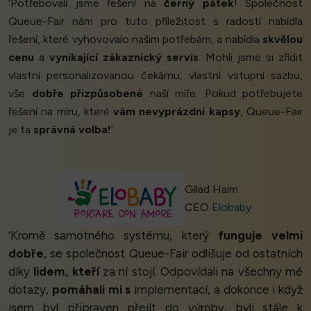
‘Potřebovali jsme řešení na
černý pátek
! Společnost
Queue-Fair nám pro tuto příležitost s radostí nabídla
řešení, které vyhovovalo našim potřebám, a nabídla
skvělou
cenu
a
vynikající zákaznický servis
. Mohli jsme si zřídit
vlastní personalizovanou čekárnu, vlastní vstupní sazbu,
vše
dobře přizpůsobené
naší míře. Pokud potřebujete
řešení na míru, které
vám nevyprázdní kapsy
, Queue-Fair
je ta
správná volba!
’
Gilad Haim
CEO
Elobaby
‘Kromě samotného systému, který
funguje velmi
dobře
, se společnost Queue-Fair odlišuje od ostatních
díky
lidem, kteří
za ní stojí. Odpovídali na všechny mé
dotazy,
pomáhali mi s
implementací, a dokonce i když
jsem byl připraven přejít do výroby, byli stále k