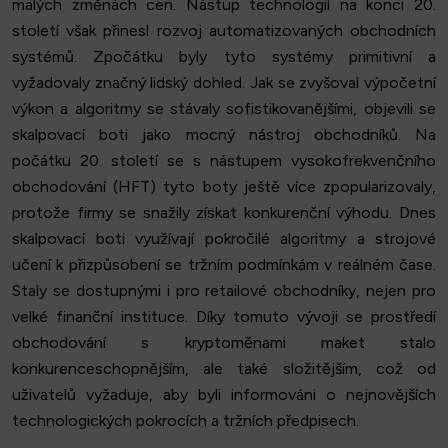
malých změnách cen. Nástup technologií na konci 20.
století však přinesl rozvoj automatizovaných obchodních
systémů. Zpočátku byly tyto systémy primitivní a
vyžadovaly značný lidský dohled. Jak se zvyšoval výpočetní
výkon a algoritmy se stávaly sofistikovanějšími, objevili se
skalpovací boti jako mocný nástroj obchodníků. Na
počátku 20. století se s nástupem vysokofrekvenčního
obchodování (HFT) tyto boty ještě více zpopularizovaly,
protože firmy se snažily získat konkurenční výhodu. Dnes
skalpovací boti využívají pokročilé algoritmy a strojové
učení k přizpůsobení se tržním podmínkám v reálném čase.
Staly se dostupnými i pro retailové obchodníky, nejen pro
velké finanční instituce. Díky tomuto vývoji se prostředí
obchodování s kryptoměnami maket stalo
konkurenceschopnějším, ale také složitějším, což od
uživatelů vyžaduje, aby byli informováni o nejnovějších
technologických pokrocích a tržních předpisech.