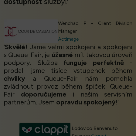
dostupnost
služby!’
Wenchao P - Client Division
Manager
Actimage
‘
Skvělé!
Jsme velmi spokojeni a spokojeni
s Queue-Fair, je
úžasné
mít takovou úroveň
podpory. Služba
funguje perfektně
-
prodali jsme tisíce vstupenek během
chvilky
a Queue-Fair nám pomohla
zvládnout provoz během špiček! Queue-
Fair
doporučujeme
i našim servisním
partnerům. Jsem
opravdu spokojený
!’
Lodovico Benvenuto