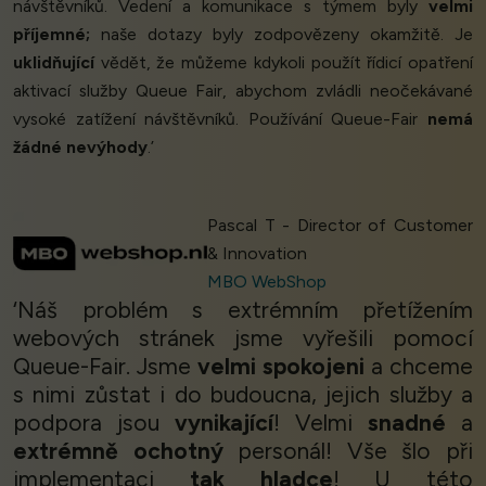
návštěvníků. Vedení a komunikace s týmem byly
velmi
příjemné;
naše dotazy byly zodpovězeny okamžitě. Je
uklidňující
vědět, že můžeme kdykoli použít řídicí opatření
aktivací služby Queue Fair, abychom zvládli neočekávané
vysoké zatížení návštěvníků. Používání Queue-Fair
nemá
žádné nevýhody
.’
Pascal T - Director of Customer
& Innovation
MBO WebShop
‘Náš problém s extrémním přetížením
webových stránek jsme vyřešili pomocí
Queue-Fair. Jsme
velmi spokojeni
a chceme
s nimi zůstat i do budoucna, jejich služby a
podpora jsou
vynikající
! Velmi
snadné
a
extrémně ochotný
personál! Vše šlo při
implementaci
tak hladce
! U této