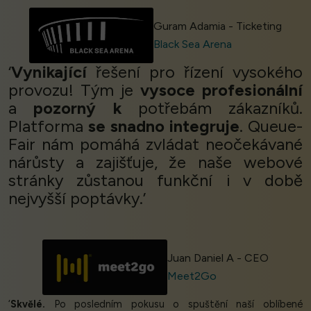
Guram Adamia - Ticketing
Black Sea Arena
‘
Vynikající
řešení pro řízení vysokého
provozu! Tým je
vysoce profesionální
a
pozorný k
potřebám zákazníků.
Platforma
se snadno integruje
. Queue-
Fair nám pomáhá zvládat neočekávané
nárůsty a zajišťuje, že naše webové
stránky zůstanou funkční i v době
nejvyšší poptávky.’
Juan Daniel A - CEO
Meet2Go
‘
Skvělé.
Po posledním pokusu o spuštění naší oblíbené