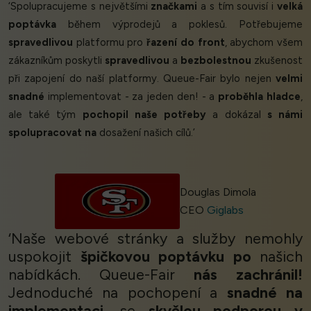
‘Spolupracujeme s největšími
značkami
a s tím souvisí i
velká
poptávka
během výprodejů a poklesů. Potřebujeme
spravedlivou
platformu pro
řazení do front
, abychom všem
zákazníkům poskytli
spravedlivou
a
bezbolestnou
zkušenost
při zapojení do naší platformy. Queue-Fair bylo nejen
velmi
snadné
implementovat - za jeden den! - a
proběhla hladce
,
ale také tým
pochopil naše potřeby
a dokázal
s námi
spolupracovat na
dosažení našich cílů.’
Douglas Dimola
CEO
Giglabs
‘Naše webové stránky a služby nemohly
uspokojit
špičkovou poptávku po
našich
nabídkách. Queue-Fair
nás zachránil!
Jednoduché na pochopení a
snadné na
implementaci
, se
skvělou podporou v