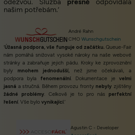
odezvou. Služba
přesně
odpovídala
našim potřebám.’
André Rahn
CMO
Wunschgutschein
‘
Úžasná podpora, vše funguje od začátku.
Queue-Fair
nám pomáhá snižovat vysoké nároky na naše webové
stránky a zabraňuje jejich pádu. Kroky ke zprovoznění
byly
mnohem jednodušší,
než jsme očekávali, a
podpora byla
fenomenální
. Dokumentace je
velmi
jasná
a stručná. Během provozu fronty
nebyly
zjištěny
žádné problémy
. Celkově je to pro nás
perfektní
řešení
. Vše bylo
vynikající
.’
Agustin C - Developer