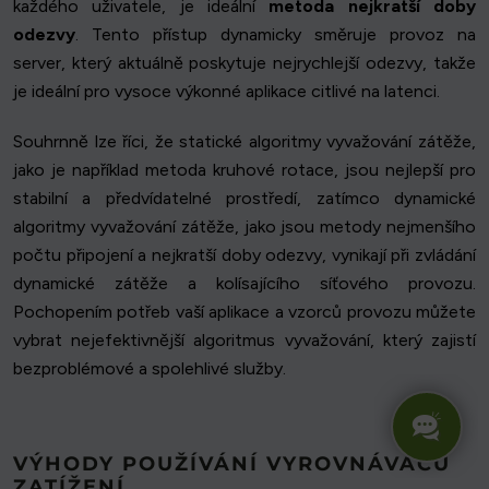
každého uživatele, je ideální
metoda nejkratší doby
odezvy
. Tento přístup dynamicky směruje provoz na
server, který aktuálně poskytuje nejrychlejší odezvy, takže
je ideální pro vysoce výkonné aplikace citlivé na latenci.
Souhrnně lze říci, že statické algoritmy vyvažování zátěže,
jako je například metoda kruhové rotace, jsou nejlepší pro
stabilní a předvídatelné prostředí, zatímco dynamické
algoritmy vyvažování zátěže, jako jsou metody nejmenšího
počtu připojení a nejkratší doby odezvy, vynikají při zvládání
dynamické zátěže a kolísajícího síťového provozu.
Pochopením potřeb vaší aplikace a vzorců provozu můžete
vybrat nejefektivnější algoritmus vyvažování, který zajistí
bezproblémové a spolehlivé služby.
VÝHODY POUŽÍVÁNÍ VYROVNÁVAČŮ
ZATÍŽENÍ