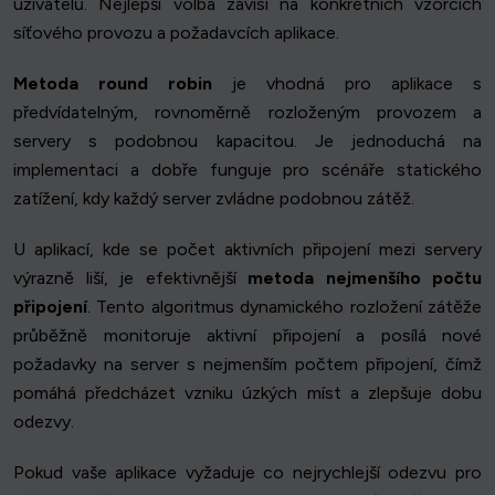
uživatelů. Nejlepší volba závisí na konkrétních vzorcích
síťového provozu a požadavcích aplikace.
Metoda round robin
je vhodná pro aplikace s
předvídatelným, rovnoměrně rozloženým provozem a
servery s podobnou kapacitou. Je jednoduchá na
implementaci a dobře funguje pro scénáře statického
zatížení, kdy každý server zvládne podobnou zátěž.
U aplikací, kde se počet aktivních připojení mezi servery
výrazně liší, je efektivnější
metoda nejmenšího počtu
připojení
. Tento algoritmus dynamického rozložení zátěže
průběžně monitoruje aktivní připojení a posílá nové
požadavky na server s nejmenším počtem připojení, čímž
pomáhá předcházet vzniku úzkých míst a zlepšuje dobu
odezvy.
Pokud vaše aplikace vyžaduje co nejrychlejší odezvu pro