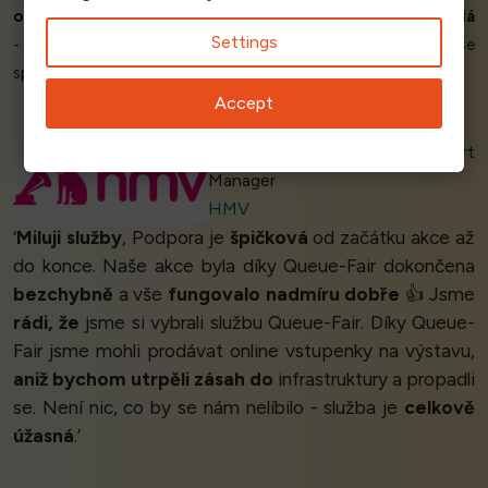
opravdu povedl,
funguje opravdu dobře. Podpora byla
skvělá
Settings
- každá otázka byla zodpovězena
super rychle.
Blíží se
spousta akcí, při kterých chceme Queue-Fair také využít.’
Accept
Terry R - Application Support
Manager
HMV
‘
Miluji služby
, Podpora je
špičková
od začátku akce až
do konce. Naše akce byla díky Queue-Fair dokončena
bezchybně
a vše
fungovalo nadmíru dobře
👍 Jsme
rádi, že
jsme si vybrali službu Queue-Fair. Díky Queue-
Fair jsme mohli prodávat online vstupenky na výstavu,
aniž bychom utrpěli zásah do
infrastruktury a propadli
se. Není nic, co by se nám nelíbilo - služba je
celkově
úžasná
.’