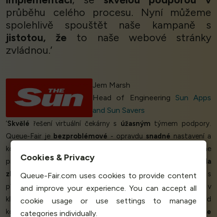
průběhu celého procesu. Nyní můžeme
spolehlivě spouštět naše kampaně s
jistotou, že
to naše webové stránky
zvládnou.’
Jem Marsh
Head of Engineering
Sun Apps
and Sun Savers
‘
Skvělé
řešení virtuální čekárny s
úžasným
týmem podpory.
Queue-Fair je
bezproblémové
- opravdu
snadné
nastavení a
konfigurace. Pro omezené množství zásob, které chceme
Cookies & Privacy
prodat - a ne přeprodat -
se
zákaznická zkušenost
zcela
zlepšila.
Už žádné zpomalení webu nebo problémy s
Queue-Fair.com uses cookies to provide content
přidáváním do košíků.
Perfektní.
Díky Queue-Fair jsme měli v
and improve your experience. You can accept all
klíčový obchodní den
Black Friday
pocit, že máme vše pod
cookie usage or use settings to manage
kontrolou. Obchodníkům se to opravdu líbí. Queue-Fair
se
categories individually.