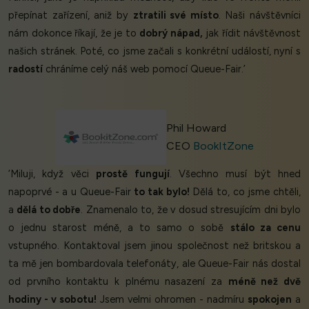
přepínat zařízení, aniž by
ztratili své místo
. Naši návštěvníci
nám dokonce říkají, že je to
dobrý nápad,
jak řídit návštěvnost
našich stránek. Poté, co jsme začali s konkrétní událostí, nyní s
radostí
chráníme celý náš web pomocí Queue-Fair.’
Phil Howard
CEO
BookItZone
‘Miluji, když věci
prostě fungují
. Všechno musí být hned
napoprvé - a u Queue-Fair
to tak bylo!
Dělá to, co jsme chtěli,
a
dělá to dobře
. Znamenalo to, že v dosud stresujícím dni bylo
o jednu starost méně, a to samo o sobě
stálo za cenu
vstupného. Kontaktoval jsem jinou společnost než britskou a
ta mě jen bombardovala telefonáty, ale Queue-Fair nás dostal
od prvního kontaktu k plnému nasazení za
méně než dvě
hodiny - v sobotu!
Jsem velmi ohromen - nadmíru
spokojen
a