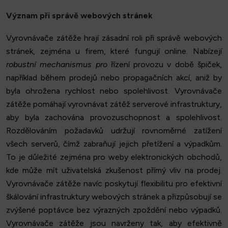
Význam při správě webových stránek
Vyrovnávače zátěže hrají zásadní roli při správě webových
stránek, zejména u firem, které fungují online. Nabízejí
robustní mechanismus pro
řízení provozu v době špiček,
například během prodejů nebo propagačních akcí, aniž by
byla ohrožena rychlost nebo spolehlivost. Vyrovnávače
zátěže pomáhají vyrovnávat zátěž serverové infrastruktury,
aby byla zachována provozuschopnost a spolehlivost.
Rozdělováním požadavků udržují rovnoměrné zatížení
všech serverů, čímž zabraňují jejich přetížení a výpadkům.
To je důležité zejména pro weby elektronických obchodů,
kde může mít uživatelská zkušenost přímý vliv na prodej.
Vyrovnávače zátěže navíc poskytují flexibilitu pro efektivní
škálování infrastruktury webových stránek a přizpůsobují se
zvýšené poptávce bez výrazných zpoždění nebo výpadků.
Vyrovnávače zátěže jsou navrženy tak, aby efektivně