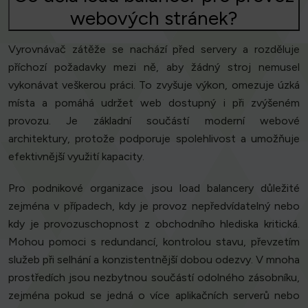
webových stránek?
Vyrovnávač zátěže se nachází před servery a rozděluje
příchozí požadavky mezi ně, aby žádný stroj nemusel
vykonávat veškerou práci. To zvyšuje výkon, omezuje úzká
místa a pomáhá udržet web dostupný i při zvýšeném
provozu. Je základní součástí moderní webové
architektury, protože podporuje spolehlivost a umožňuje
efektivnější využití kapacity.
Pro podnikové organizace jsou load balancery důležité
zejména v případech, kdy je provoz nepředvídatelný nebo
kdy je provozuschopnost z obchodního hlediska kritická.
Mohou pomoci s redundancí, kontrolou stavu, převzetím
služeb při selhání a konzistentnější dobou odezvy. V mnoha
prostředích jsou nezbytnou součástí odolného zásobníku,
zejména pokud se jedná o více aplikačních serverů nebo