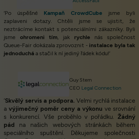
AccessFacil
‘Po úspěšné
Kampaň CrowdCube
jsme byli
zaplaveni dotazy. Chtěli jsme se ujistit, že
neztrácíme kontakt s potenciálními zákazníky. Byli
jsme
ohromeni tím
, jak
rychle
nás společnost
Queue-Fair dokázala zprovoznit -
instalace byla tak
jednoduchá
a stačil k ní jediný řádek kódu!’
Guy Stern
CEO
Legal Connection
‘
Skvělý servis a podpora.
Velmi rychlá instalace
a
výjimečný poměr ceny a výkonu
ve srovnání
s konkurencí. Vše proběhlo v pořádku.
Žádný
pád
na našich webových stránkách během
speciálního spuštění. Děkujeme společnosti