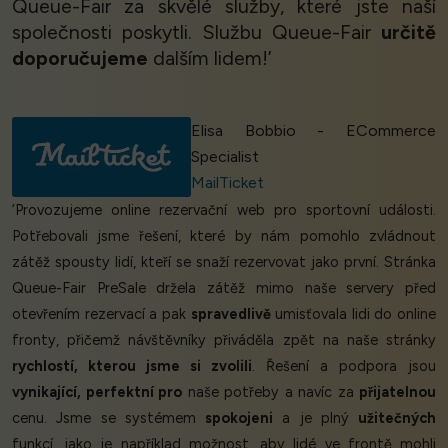
Queue-Fair za skvělé služby, které jste naší
společnosti poskytli. Službu Queue-Fair
určitě
doporučujeme
dalším lidem!’
Elisa Bobbio - ECommerce
Specialist
MailTicket
‘Provozujeme online rezervační web pro sportovní události.
Potřebovali jsme řešení, které by nám pomohlo zvládnout
zátěž spousty lidí, kteří se snaží rezervovat jako první. Stránka
Queue-Fair PreSale držela zátěž mimo naše servery před
otevřením rezervací a pak
spravedlivě
umisťovala lidi do online
fronty, přičemž návštěvníky přiváděla zpět na naše stránky
rychlostí, kterou jsme si zvolili
. Řešení a podpora jsou
vynikající, perfektní pro
naše potřeby a navíc za
přijatelnou
cenu. Jsme se systémem
spokojeni
a je plný
užitečných
funkcí, jako je například možnost, aby lidé ve frontě mohli