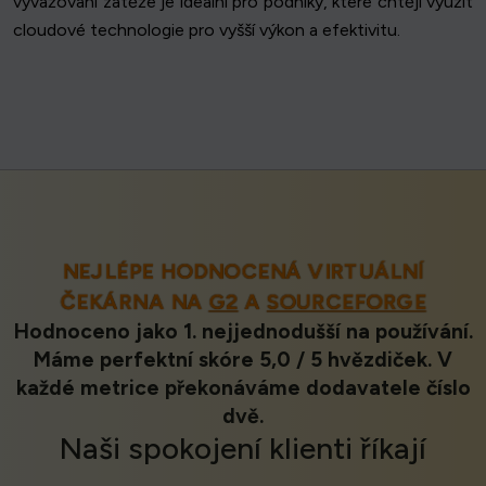
vyvažování zátěže je ideální pro podniky, které chtějí využít
cloudové technologie pro vyšší výkon a efektivitu.
NEJLÉPE HODNOCENÁ VIRTUÁLNÍ
ČEKÁRNA NA
G2
A
SOURCEFORGE
Hodnoceno jako 1. nejjednodušší na používání.
Máme perfektní skóre 5,0 / 5 hvězdiček. V
každé metrice překonáváme dodavatele číslo
dvě.
Naši
spokojení klienti
říkají