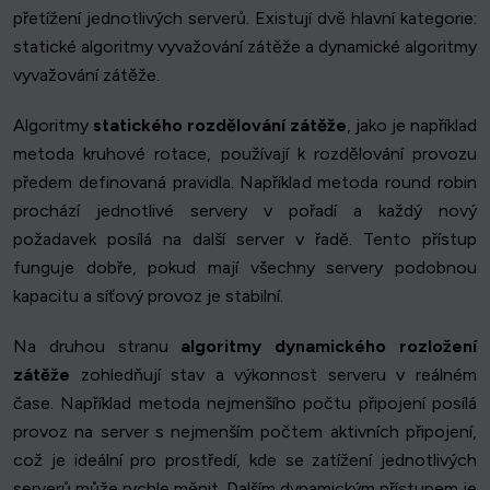
přetížení jednotlivých serverů. Existují dvě hlavní kategorie:
statické algoritmy vyvažování zátěže a dynamické algoritmy
vyvažování zátěže.
Algoritmy
statického rozdělování zátěže
, jako je například
metoda kruhové rotace, používají k rozdělování provozu
předem definovaná pravidla. Například metoda round robin
prochází jednotlivé servery v pořadí a každý nový
požadavek posílá na další server v řadě. Tento přístup
funguje dobře, pokud mají všechny servery podobnou
kapacitu a síťový provoz je stabilní.
Na druhou stranu
algoritmy dynamického rozložení
zátěže
zohledňují stav a výkonnost serveru v reálném
čase. Například metoda nejmenšího počtu připojení posílá
provoz na server s nejmenším počtem aktivních připojení,
což je ideální pro prostředí, kde se zatížení jednotlivých
serverů může rychle měnit. Dalším dynamickým přístupem je