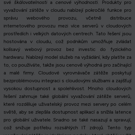
své
škálovatelnosti
a
cenové výhodnosti
. Produkty pro
vyvažování zátěže v cloudu nabízejí pokročilé funkce pro
správu webového provozu, včetně distribuce
internetového provozu mezi více serverů v cloudových
prostředích i velkých datových centrech. Tato řešení jsou
hostována v cloudu, což podnikům umožňuje zvládat
kolísavý webový provoz bez investic do fyzického
hardwaru. Nabízejí model služeb na vyžádání, kdy platíte za
to, co používáte, takže jsou cenově výhodná pro začínající
a malé firmy. Cloudové vyrovnávače zátěže poskytují
bezproblémovou integraci s cloudovými službami a zajišťují
vysokou dostupnost a spolehlivost. Mnoho cloudových
řešení zahrnuje také globální vyvažování zátěže serverů,
které rozděluje uživatelský provoz mezi servery po celém
světě, aby se zlepšila dostupnost aplikací a snížila latence
pro globální uživatele. Snadno se také nasazují a spravují,
což snižuje potřebu rozsáhlých IT zdrojů. Tento typ