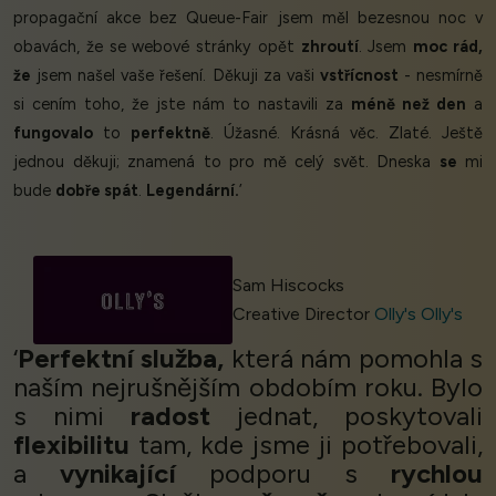
propagační akce bez Queue-Fair jsem měl bezesnou noc v
obavách, že se webové stránky opět
zhroutí
. Jsem
moc rád,
že
jsem našel vaše řešení. Děkuji za vaši
vstřícnost
- nesmírně
si cením toho, že jste nám to nastavili za
méně než den
a
fungovalo
to
perfektně
. Úžasné. Krásná věc. Zlaté. Ještě
jednou děkuji; znamená to pro mě celý svět. Dneska
se
mi
bude
dobře spát
.
Legendární.
’
Sam Hiscocks
Creative Director
Olly's Olly's
‘
Perfektní služba,
která nám pomohla s
naším nejrušnějším obdobím roku. Bylo
s nimi
radost
jednat, poskytovali
flexibilitu
tam, kde jsme ji potřebovali,
a
vynikající
podporu s
rychlou