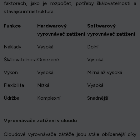
faktorech, jako je rozpočet, potřeby škálovatelnosti a
stávající infrastruktura.
Funkce
Hardwarový
Softwarový
vyrovnávač zatížení
vyrovnávač zatížení
Náklady
Vysoká
Dolní
Škálovatelnost
Omezené
Vysoká
Výkon
Vysoká
Mírná až vysoká
Flexibilita
Nízká
Vysoká
Údržba
Komplexní
Snadnější
Vyrovnávače zatížení v cloudu
Cloudové vyrovnávače zátěže jsou stále oblíbenější díky