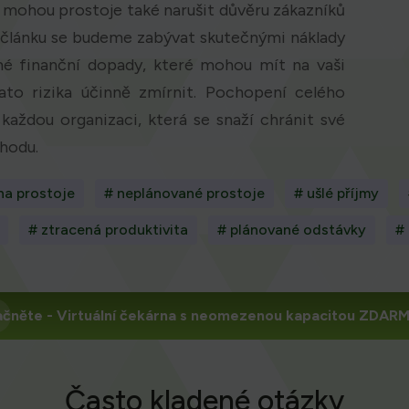
 mohou prostoje také narušit důvěru zákazníků
 článku se budeme zabývat skutečnými náklady
mé finanční dopady, které mohou mít na vaši
ato rizika účinně zmírnit. Pochopení celého
každou organizaci, která se snaží chránit své
ýhodu.
na prostoje
# neplánované prostoje
# ušlé příjmy
# ztracená produktivita
# plánované odstávky
#
ačněte
- Virtuální čekárna s neomezenou kapacitou ZDAR
Často kladené otázky