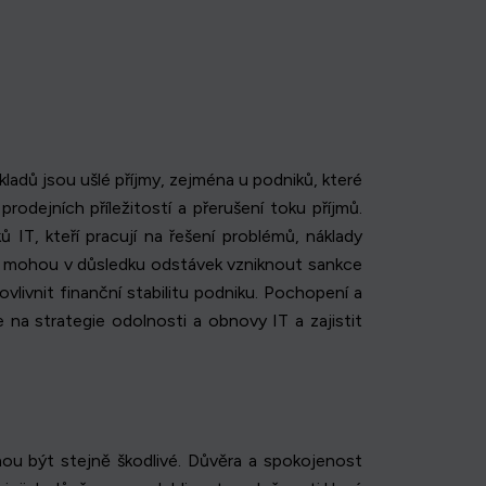
ladů jsou ušlé příjmy, zejména u podniků, které
odejních příležitostí a přerušení toku příjmů.
T, kteří pracují na řešení problémů, náklady
c mohou v důsledku odstávek vzniknout sankce
livnit finanční stabilitu podniku. Pochopení a
 na strategie odolnosti a obnovy IT a zajistit
hou být stejně škodlivé. Důvěra a spokojenost