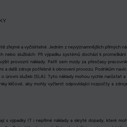
KY
tě zřejmé a vyčíslitelné. Jedním z nejvýznamnějších přímých nák
ích nebo službách. Při výpadku systémů dochází k promeškání pr
it provozní náklady. Patří sem mzdy za přesčasy pracovníků I
mi a další zdroje potřebné k obnovení provozu. Podnikům naví
úrovni služeb (SLA). Tyto náklady mohou rychle narůstat a ov
iky klíčové, aby mohly vyčlenit odpovídající rozpočty a zdroje
ají s výpadky IT i nepřímé náklady a skryté dopady, které mo