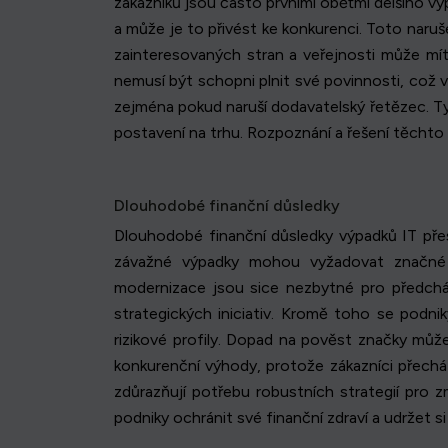
zákazníků jsou často prvními oběťmi delšího vý
a může je to přivést ke konkurenci. Toto naru
zainteresovaných stran a veřejnosti může mít
nemusí být schopni plnit své povinnosti, což v
zejména pokud naruší dodavatelský řetězec. Tyt
postavení na trhu. Rozpoznání a řešení těchto sk
Dlouhodobé finanční důsledky
Dlouhodobé finanční důsledky výpadků IT pře
závažné výpadky mohou vyžadovat značné in
modernizace jsou sice nezbytné pro předcház
strategických iniciativ. Kromě toho se pod
rizikové profily. Dopad na pověst značky můž
konkurenční výhody, protože zákazníci přechá
zdůrazňují potřebu robustních strategií pro 
podniky ochránit své finanční zdraví a udržet si