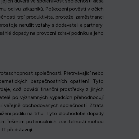
jejich důvěra ve spolehlivost společnosti klesá
mu odlivu zákazníků. Poškození pověsti v očích
čnosti trpí produktivita, protože zaměstnanci
rostoje narušit vztahy s dodavateli a partnery,
osáhlé dopady na provozní zdraví podniku a jeho
otaschopnost společnosti. Přetrvávající nebo
bernetických bezpečnostních opatření. Tyto
aje, což odvádí finanční prostředky z jiných
vatelé po významných výpadcích přehodnocují
cií veřejně obchodovaných společností. Ztráta
nížení podílu na trhu. Tyto dlouhodobé dopady
ním řešením potenciálních zranitelností mohou
 IT představují.