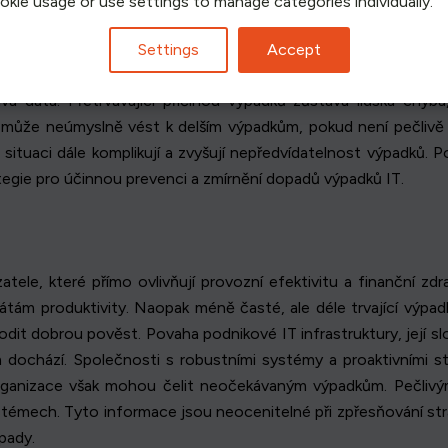
ookie usage or use settings to manage categories individually.
, z nichž každý představuje vlastní soubor problémů. Častými 
důsledkem stárnutí zařízení nebo nedostatečné údržby. Problé
Settings
Accept
uchám. Navíc kybernetické hrozby, jako jsou ransomware nebo 
ivá data. Přetrvávající příčinou výpadků zůstává lidská chy
ůže neúmyslně vést k delším výpadkům, pokud není pečlivě n
 situaci dále komplikují a zvyšují nepředvídatelnost výpadků. 
ategie pro účinnou prevenci a zmírnění dopadů výpadků IT.
tele, které přímo ovlivňují provozní efektivitu a finanční zdr
m produktivity. Naopak méně časté, ale déle trvající výpadk
dit dobrou pověst. Povaha podnikové IT infrastruktury, její s
ům dochází. Společnosti s robustními systémy a proaktivními 
í organizace však mohou čelit neočekávaným výpadkům. Pečli
témech. Tyto informace jsou neocenitelné při zpřesňování strateg
opady.