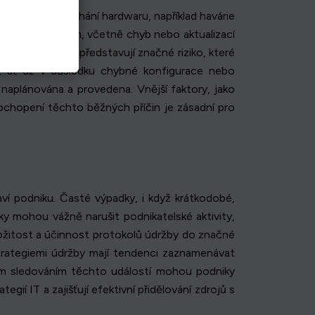
viníky jsou selhání hardwaru, například havárie
my se softwarem, včetně chyb nebo aktualizací
DDoS útoky, představují značné riziko, které
ba, ať už v důsledku chybné konfigurace nebo
aplánována a provedena. Vnější faktory, jako
Pochopení těchto běžných příčin je zásadní pro
aví podniku. Časté výpadky, i když krátkodobé,
y mohou vážně narušit podnikatelské aktivity,
ložitost a účinnost protokolů údržby do značné
strategiemi údržby mají tendenci zaznamenávat
vým sledováním těchto událostí mohou podniky
ií IT a zajišťují efektivní přidělování zdrojů s