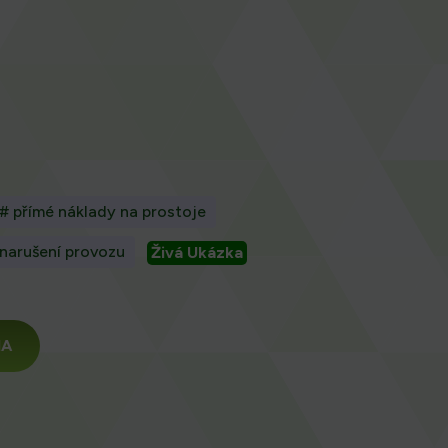
# přímé náklady na prostoje
 narušení provozu
Živá Ukázka
MA