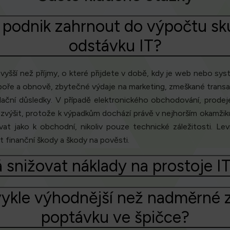
 podnik zahrnout do výpočtu s
odstávku IT?
šší než příjmy, o které přijdete v době, kdy je web nebo sys
oře a obnově, zbytečné výdaje na marketing, zmeškané transa
lační důsledky. V případě elektronického obchodování, prodej
výšit, protože k výpadkům dochází právě v nejhorším okamžiku,
at jako k obchodní, nikoliv pouze technické záležitosti. Lev
 finanční škody a škody na pověsti.
snižovat náklady na prostoje IT
bvykle výhodnější než nadměrné
poptávku ve špičce?