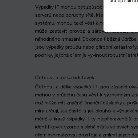
accept all c
Výpadky IT mohou být způsobeny různými faktory
serverů nebo poruchy sítě, které jsou často 
systému, mohou také vést k neočekávaným por
může zastavit provoz a zároveň ohrozit citl
náhodného smazání. Dokonce i běžná údržba m
jsou výpadky proudu nebo přírodní katastrofy,
podniky, jejichž cílem je vyvinout robustní str
Četnost a délka odstávek
Četnost a délka výpadků IT jsou zásadní ukaza
mohou v průběhu času vést k významným ztrátá
což může mít značné finanční důsledky a poško
míry určují, jak často a jak dlouho k výpadk
méně a kratší výpadky. I ty nejpřipravenějš
identifikovat vzorce a slabá místa ve svých sys
cílem minimalizovat prostoje a zmírnit jejich d