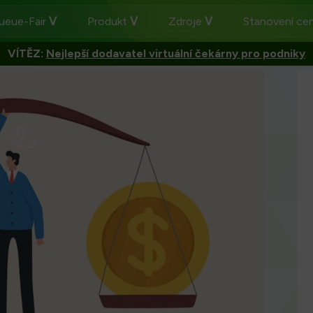
ueue-Fair
Produkt
Zdroje
Stanovení ce
VÍTĚZ:
Nejlepší dodavatel virtuální čekárny pro podniky