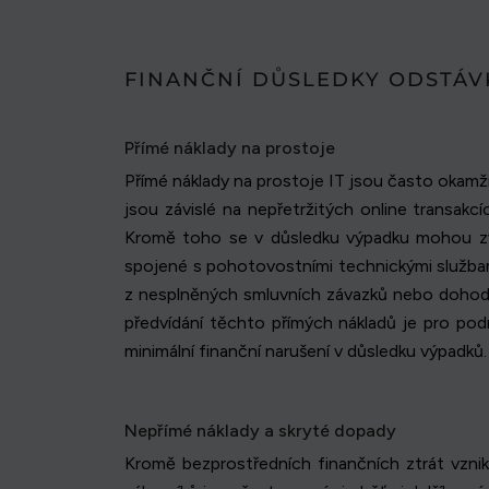
FINANČNÍ DŮSLEDKY ODSTÁV
Přímé náklady na prostoje
Přímé náklady na prostoje IT jsou často okamži
jsou závislé na nepřetržitých online transakc
Kromě toho se v důsledku výpadku mohou zvýš
spojené s pohotovostními technickými služba
z nesplněných smluvních závazků nebo dohod o 
předvídání těchto přímých nákladů je pro podn
minimální finanční narušení v důsledku výpadků.
Nepřímé náklady a skryté dopady
Kromě bezprostředních finančních ztrát vznik