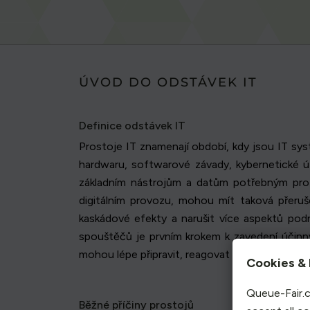
ÚVOD DO ODSTÁVEK IT
Definice odstávek IT
Prostoje IT znamenají období, kdy jsou IT s
hardwaru, softwarové závady, kybernetické
základním nástrojům a datům potřebným pro p
digitálním provozu, mohou mít taková přeru
kaskádové efekty a narušit více aspektů pod
spouštěčů je prvním krokem k zavedení účinn
mohou lépe připravit, reagovat a v konečném 
Cookies & 
Queue-Fair.c
Běžné příčiny prostojů