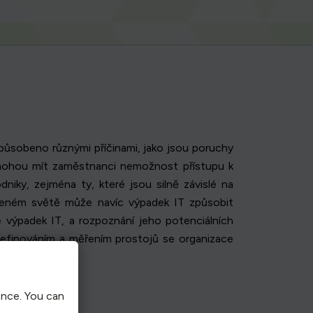
ůsobeno různými příčinami, jako jsou poruchy
mohou mít zaměstnanci nemožnost přístupu k
iky, zejména ty, které jsou silně závislé na
ojeném světě může navíc výpadek IT způsobit
 výpadek IT, a rozpoznání jeho potenciálních
definováním a měřením prostojů se organizace
ence. You can