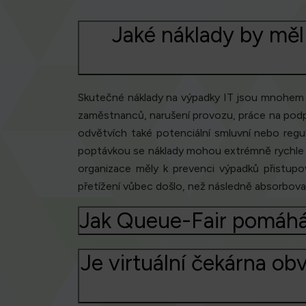
Jaké náklady by měl
Skutečné náklady na výpadky IT jsou mnohem vy
zaměstnanců, narušení provozu, práce na podp
odvětvích také potenciální smluvní nebo regu
poptávkou se náklady mohou extrémně rychle z
organizace měly k prevenci výpadků přistupov
přetížení vůbec došlo, než následně absorbovat
Jak Queue-Fair pomáhá 
Je virtuální čekárna o