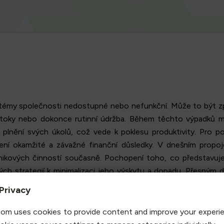
ystémy společnosti nedostupné nebo nefunkční. Může to být zp
 útoky nebo dokonce rutinní údržba. Během těchto výpadků 
lnění svých úkolů, což vede k poklesu produktivity. Pro podn
šení okamžité a závažné finanční důsledky. V dnešním prop
nikových činností současně. Pochopení toho, co představuje
ých strategií k minimalizaci jeho výskytu a dopadu. Přesným 
důsledku chránit své výsledky před neočekávanými poruchami.
Privacy
om uses cookies to provide content and improve your experi