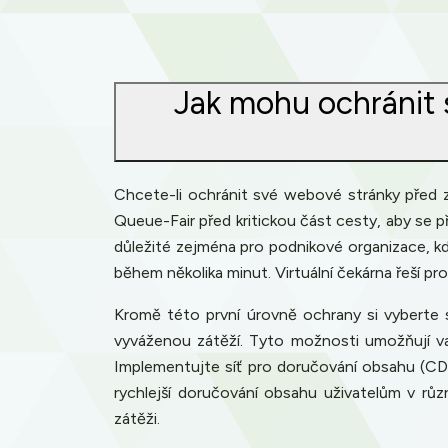
Jak mohu ochránit 
Chcete-li ochránit své webové stránky před z
Queue-Fair před kritickou část cesty, aby se př
důležité zejména pro podnikové organizace, k
během několika minut. Virtuální čekárna řeší 
Kromě této první úrovně ochrany si vyberte s
vyváženou zátěží. Tyto možnosti umožňují va
Implementujte síť pro doručování obsahu (CDN),
rychlejší doručování obsahu uživatelům v rů
zátěži.