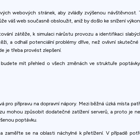
ých webových stránek, aby zvládly zvýšenou návštěvnost. To
 může váš web současně obsloužit, aniž by došlo ke snížení výkon
tování zátěže, k simulaci nárůstu provozu a identifikaci sla
těži, a odhalí potenciální problémy dříve, než ovlivní skutečné
e je třeba provést zlepšení.
, že budete mít přehled o všech změnách ve struktuře poptá
ová pro přípravu na dopravní nápory. Mezi běžná úzká místa pat
ozu mohou způsobit dodatečné zatížení serverů, a proto je ne
šenou poptávku.
a zaměřte se na oblasti náchylné k přetížení. V případě pot