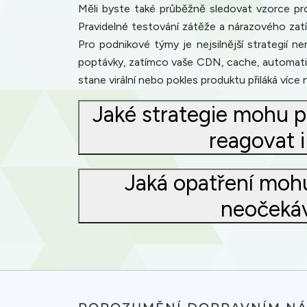
Měli byste také průběžně sledovat vzorce pr
Pravidelné testování zátěže a nárazového za
Pro podnikové týmy je nejsilnější strategií 
poptávky, zatímco vaše CDN, cache, automatic
stane virální nebo pokles produktu přiláká více
Jaké strategie mohu po
reagovat 
Jaká opatření mohu
neočekáv