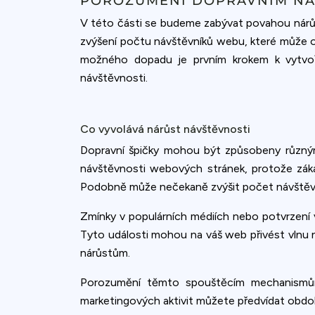
POROZUMĚNÍ DOPRAVNÍM N
V této části se budeme zabývat povahou nárůs
zvýšení počtu návštěvníků webu, které může o
možného dopadu je prvním krokem k vytvoře
návštěvnosti.
Co vyvolává nárůst návštěvnosti
Dopravní špičky mohou být způsobeny různý
návštěvnosti webových stránek, protože zákaz
Podobně může nečekaně zvýšit počet návště
Zmínky v populárních médiích nebo potvrzení
Tyto události mohou na váš web přivést vlnu n
nárůstům.
Porozumění těmto spouštěcím mechanismům 
marketingových aktivit můžete předvídat obdo