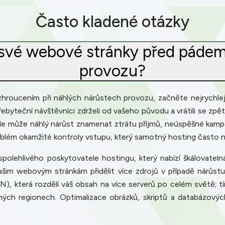
Často kladené otázky
své webové stránky před pádem
provozu?
hroucením při náhlých nárůstech provozu, začněte nejrychlejš
ebyteční návštěvníci zdrželi od vašeho původu a vrátili se zpět
de může náhlý nárůst znamenat ztrátu příjmů, neúspěšné kamp
problém okamžité kontroly vstupu, který samotný hosting často 
polehlivého poskytovatele hostingu, který nabízí škálovatelná
šim webovým stránkám přidělit více zdrojů v případě nárůst
 která rozdělí váš obsah na více serverů po celém světě; tím 
zných regionech. Optimalizace obrázků, skriptů a databázovýc