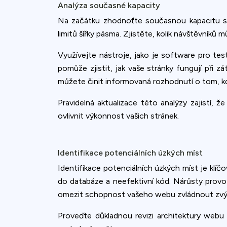
Analýza současné kapacity
Na začátku zhodnoťte současnou kapacitu sv
limitů šířky pásma. Zjistěte, kolik návštěvníků
Využívejte nástroje, jako je software pro tes
pomůže zjistit, jak vaše stránky fungují při zá
můžete činit informovaná rozhodnutí o tom, kd
Pravidelná aktualizace této analýzy zajistí
ovlivnit výkonnost vašich stránek.
Identifikace potenciálních úzkých míst
Identifikace potenciálních úzkých míst je klíč
do databáze a neefektivní kód. Nárůsty prov
omezit schopnost vašeho webu zvládnout zvý
Proveďte důkladnou revizi architektury webu 