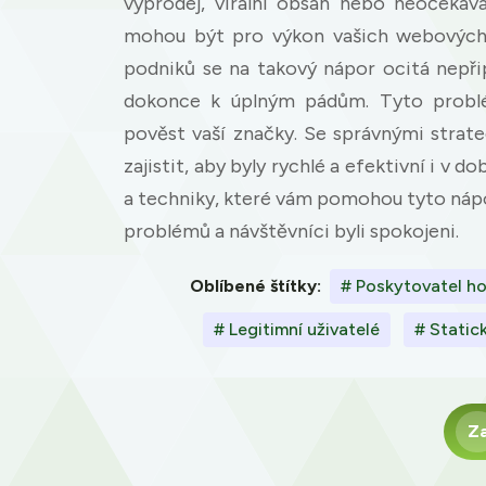
výprodej, virální obsah nebo neočekáv
mohou být pro výkon vašich webových
podniků se na takový nápor ocitá nepř
dokonce k úplným pádům. Tyto problé
pověst vaší značky. Se správnými strat
zajistit, aby byly rychlé a efektivní i v d
a techniky, které vám pomohou tyto nápo
problémů a návštěvníci byli spokojeni.
Oblíbené štítky:
# Poskytovatel h
# Legitimní uživatelé
# Static
Z