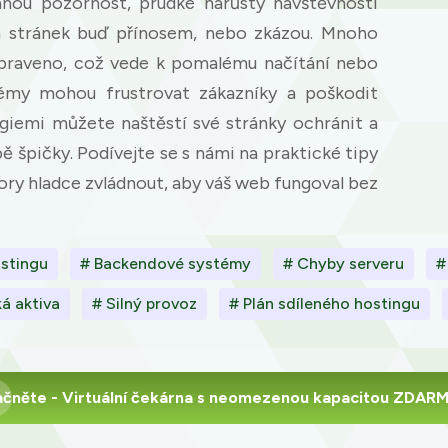
anou pozornost, prudké nárůsty návštěvnosti
 stránek buď přínosem, nebo zkázou. Mnoho
ipraveno, což vede k pomalému načítání nebo
my mohou frustrovat zákazníky a poškodit
egiemi můžete naštěstí své stránky ochránit a
obě špičky. Podívejte se s námi na praktické tipy
ry hladce zvládnout, aby váš web fungoval bez
ostingu
# Backendové systémy
# Chyby serveru
#
ká aktiva
# Silný provoz
# Plán sdíleného hostingu
ačněte
- Virtuální čekárna s neomezenou kapacitou ZDAR