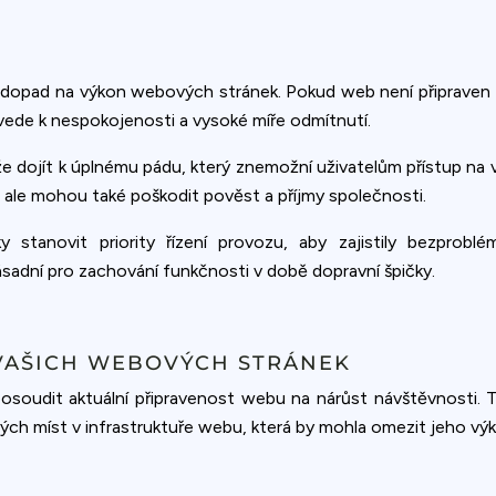
 dopad na výkon webových stránek. Pokud web není připraven 
a vede k nespokojenosti a vysoké míře odmítnutí.
ůže dojít k úplnému pádu, který znemožní uživatelům přístup na
, ale mohou také poškodit pověst a příjmy společnosti.
anovit priority řízení provozu, aby zajistily bezproblé
zásadní pro zachování funkčnosti v době dopravní špičky.
VAŠICH WEBOVÝCH STRÁNEK
posoudit aktuální připravenost webu na nárůst návštěvnosti. To
abých míst v infrastruktuře webu, která by mohla omezit jeho vý