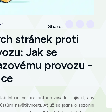
í
Share:
h stránek proti
ozu: Jak se
razovému provozu -
dce
tabilní online prezentace zásadní zajistit, aby
ůstům návštěvnosti. Ať už se jedná o sezónní