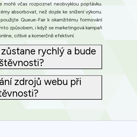
te mohli včas rozpoznat neobvyklou poptávku.
émy absorbovat, než dojde ke snížení výkonu.
e: použijte Queue-Fair k okamžitému formování
Tímto způsobem, i když se marketingová kampaň
line, citlivé a komerčně efektivní.
b zůstane rychlý a bude
štěvnosti?
ání zdrojů webu při
těvnosti?