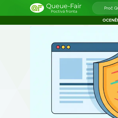
Queue-Fair
Proč Q
Poctivá fronta
OCENĚ