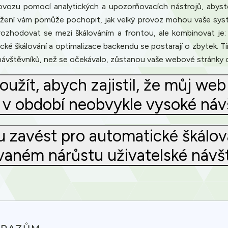
ovozu pomocí analytických a upozorňovacích nástrojů, abys
tížení vám pomůže pochopit, jak velký provoz mohou vaše syst
nerozhodovat se mezi škálováním a frontou, ale kombinovat j
ké škálování a optimalizace backendu se postarají o zbytek. 
 návštěvníků, než se očekávalo, zůstanou vaše webové stránky on
užít, abych zajistil, že můj we
i v období neobvykle vysoké náv
 zavést pro automatické škálov
aném nárůstu uživatelské návš