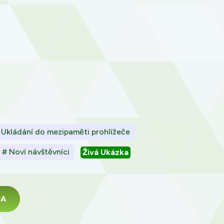
 Ukládání do mezipaměti prohlížeče
# Noví návštěvníci
Živá Ukázka
MA