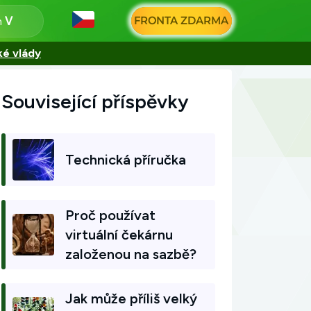
FRONTA ZDARMA
n
ké vlády
Související příspěvky
Technická příručka
Proč používat
virtuální čekárnu
založenou na sazbě?
Jak může příliš velký